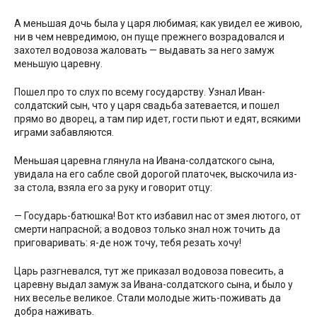
А меньшая дочь была у царя любимая; как увидел ее живою,
ни в чем невредимою, он пуще прежнего возрадовался и
захотел водовоза жаловать — выдавать за него замуж
меньшую царевну.
Пошел про то слух по всему государству. Узнал Иван-
солдатский сын, что у царя свадьба затевается, и пошел
прямо во дворец, а там пир идет, гости пьют и едят, всякими
играми забавляются.
Меньшая царевна глянула на Ивана-солдатского сына,
увидала на его сабле свой дорогой платочек, выскочила из-
за стола, взяла его за руку и говорит отцу:
— Государь-батюшка! Вот кто избавил нас от змея лютого, от
смерти напрасной; а водовоз только знал нож точить да
приговаривать: я-де нож точу, тебя резать хочу!
Царь разгневался, тут же приказал водовоза повесить, а
царевну выдал замуж за Ивана-солдатского сына, и было у
них веселье великое. Стали молодые жить-поживать да
добра наживать.