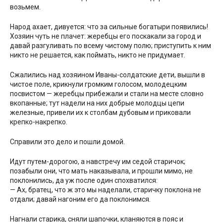
возьмем.
Народ ахает, дивуется: что за сильные богатыри появились!
Хозяин чуть не плачет: жеребцы его поскакали за город и
давай разгуливать по всему чистому полю; приступить к ним
никто не решается, как поймать, никто не придумает.
Сжалились над хозяином Иваны-солдатские дети, вышли в
чистое поле, крикнули громким голосом, молодецким
посвистом — жеребцы прибежали и стали на месте словно
вкопанные; тут надели на них добрые молодцы цепи
железные, привели их к столбам дубовым и приковали
крепко-накрепко.
Справили это дело и пошли домой.
Идут путем-дорогою, а навстречу им седой старичок;
позабыли они, что мать наказывала, и прошли мимо, не
поклонились, да уж после один спохватился:
— Ах, братец, что ж это мы наделали, старичку поклона не
отдали; давай нагоним его да поклонимся.
Нагнали старика, сняли шапочки, кланяются в пояс и