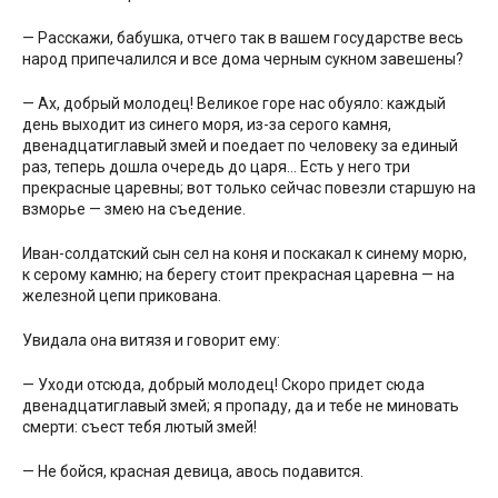
— Расскажи, бабушка, отчего так в вашем государстве весь
народ припечалился и все дома черным сукном завешены?
— Ах, добрый молодец! Великое горе нас обуяло: каждый
день выходит из синего моря, из-за серого камня,
двенадцатиглавый змей и поедает по человеку за единый
раз, теперь дошла очередь до царя… Есть у него три
прекрасные царевны; вот только сейчас повезли старшую на
взморье — змею на съедение.
Иван-солдатский сын сел на коня и поскакал к синему морю,
к серому камню; на берегу стоит прекрасная царевна — на
железной цепи прикована.
Увидала она витязя и говорит ему:
— Уходи отсюда, добрый молодец! Скоро придет сюда
двенадцатиглавый змей; я пропаду, да и тебе не миновать
смерти: съест тебя лютый змей!
— Не бойся, красная девица, авось подавится.