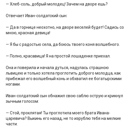
— Хлеб-соль, добрый молодец! Зачем на дворе ешь?
Отвечает Иван-солдатский сын:
— Да в горнице неохотно, на дворе веселей будет! Садись со
мною, красная девица!
— Я бы с радостью села, да боюсь твоего коня волшебного.
— Полно, красавица! Я на простой лошаденке приехал.
Она и поверила и начала дуться, надулась страшною
львицею и только хотела проглотить доброго молодца, как
прибежал его волшебный конь и обхватил ее богатырскими
ногами.
Иван-солдатский сын обнажил свою саблю острую и крикнул
зычным голосом:
— Стой, проклятая! Ты проглотила моего брата Ивана-
царевича? Выкинь его назад, не то изрублю тебя на мелкие
части.