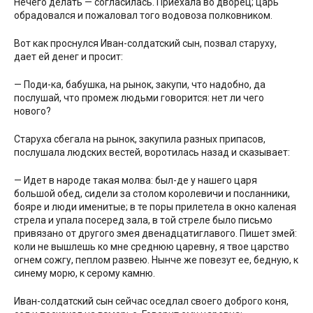
Нечего делать — согласилась. Приехала во дворец; царь
обрадовался и пожаловал того водовоза полковником.
Вот как проснулся Иван-солдатский сын, позвал старуху,
дает ей денег и просит:
— Поди-ка, бабушка, на рынок, закупи, что надобно, да
послушай, что промеж людьми говорится: нет ли чего
нового?
Старуха сбегала на рынок, закупила разных припасов,
послушала людских вестей, воротилась назад и сказывает:
— Идет в народе такая молва: был-де у нашего царя
большой обед, сидели за столом королевичи и посланники,
бояре и люди именитые; в те поры прилетела в окно каленая
стрела и упала посеред зала, в той стреле было письмо
привязано от другого змея двенадцатиглавого. Пишет змей:
коли не вышлешь ко мне среднюю царевну, я твое царство
огнем сожгу, пеплом развею. Нынче же повезут ее, бедную, к
синему морю, к серому камню.
Иван-солдатский сын сейчас оседлал своего доброго коня,