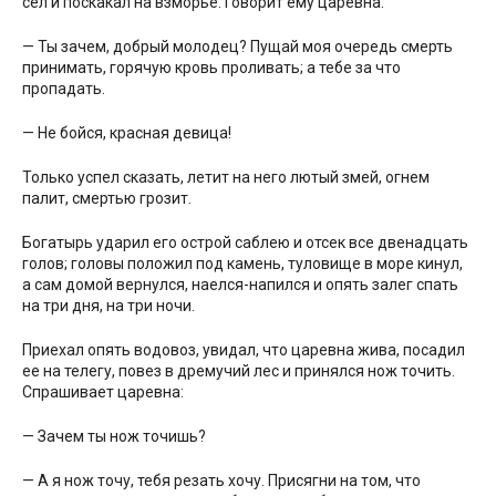
сел и поскакал на взморье. Говорит ему царевна:
— Ты зачем, добрый молодец? Пущай моя очередь смерть
принимать, горячую кровь проливать; а тебе за что
пропадать.
— Не бойся, красная девица!
Только успел сказать, летит на него лютый змей, огнем
палит, смертью грозит.
Богатырь ударил его острой саблею и отсек все двенадцать
голов; головы положил под камень, туловище в море кинул,
а сам домой вернулся, наелся-напился и опять залег спать
на три дня, на три ночи.
Приехал опять водовоз, увидал, что царевна жива, посадил
ее на телегу, повез в дремучий лес и принялся нож точить.
Спрашивает царевна:
— Зачем ты нож точишь?
— А я нож точу, тебя резать хочу. Присягни на том, что