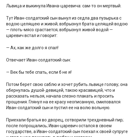
Львица и выкинула Ивана-царевича: сам-то он мертвый.
Тут Иван-солдатский сын вынул из седла два пузырька с
водою целящею и живой; взбрызнул брата целящей водою
— плоть-мясо срастается; взбрызнул живой водой —
царевич встал и говорит:
— Ах, как же долго я спал!
Отвечает Иван-солдатский сын:
— Век бы тебе спать, если б не я!
Потом берет свою саблю и хочет рубить львице голову; она
обернулась душой-девицей, такою красавицей, что и
рассказать нельзя, начала слезно плакать и просить
прощения. Глянул на ее красу неописанную, смиловался
Иван-солдатский сын и пустил ее на волю вольную.
Приехали братья во дворец, сотворили трехдневный пир;
после попрощались; Иван-царевич остался в своем
государстве, а Иван-солдатский сын поехал к своей супруге