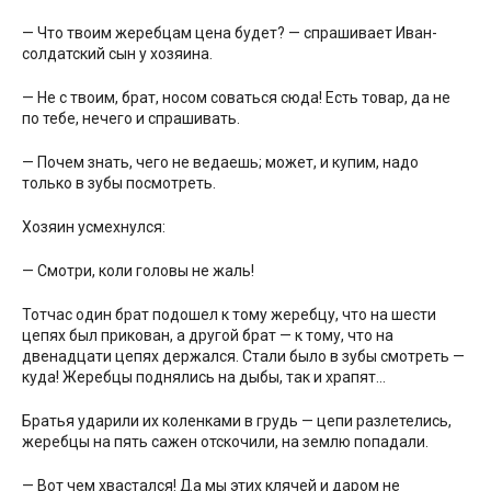
— Что твоим жеребцам цена будет? — спрашивает Иван-
солдатский сын у хозяина.
— Не с твоим, брат, носом соваться сюда! Есть товар, да не
по тебе, нечего и спрашивать.
— Почем знать, чего не ведаешь; может, и купим, надо
только в зубы посмотреть.
Хозяин усмехнулся:
— Смотри, коли головы не жаль!
Тотчас один брат подошел к тому жеребцу, что на шести
цепях был прикован, а другой брат — к тому, что на
двенадцати цепях держался. Стали было в зубы смотреть —
куда! Жеребцы поднялись на дыбы, так и храпят…
Братья ударили их коленками в грудь — цепи разлетелись,
жеребцы на пять сажен отскочили, на землю попадали.
— Вот чем хвастался! Да мы этих клячей и даром не