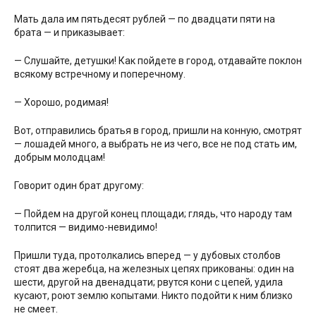
Мать дала им пятьдесят рублей — по двадцати пяти на
брата — и приказывает:
— Слушайте, детушки! Как пойдете в город, отдавайте поклон
всякому встречному и поперечному.
— Хорошо, родимая!
Вот, отправились братья в город, пришли на конную, смотрят
— лошадей много, а выбрать не из чего, все не под стать им,
добрым молодцам!
Говорит один брат другому:
— Пойдем на другой конец площади; глядь, что народу там
толпится — видимо-невидимо!
Пришли туда, протолкались вперед — у дубовых столбов
стоят два жеребца, на железных цепях прикованы: один на
шести, другой на двенадцати; рвутся кони с цепей, удила
кусают, роют землю копытами. Никто подойти к ним близко
не смеет.