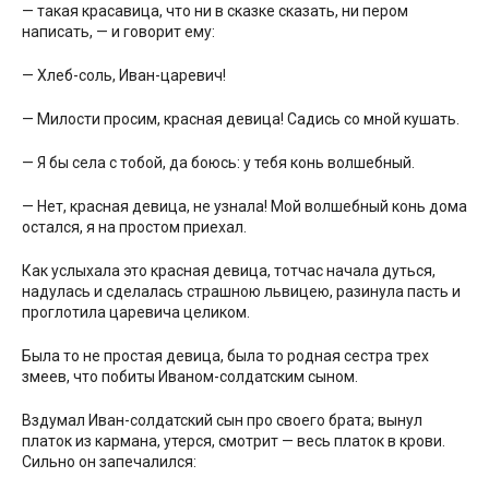
— такая красавица, что ни в сказке сказать, ни пером
написать, — и говорит ему:
— Хлеб-соль, Иван-царевич!
— Милости просим, красная девица! Садись со мной кушать.
— Я бы села с тобой, да боюсь: у тебя конь волшебный.
— Нет, красная девица, не узнала! Мой волшебный конь дома
остался, я на простом приехал.
Как услыхала это красная девица, тотчас начала дуться,
надулась и сделалась страшною львицею, разинула пасть и
проглотила царевича целиком.
Была то не простая девица, была то родная сестра трех
змеев, что побиты Иваном-солдатским сыном.
Вздумал Иван-солдатский сын про своего брата; вынул
платок из кармана, утерся, смотрит — весь платок в крови.
Сильно он запечалился: