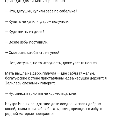
Приходят домой, мать спрашивает:
— Что, детушки, купили себе по сабельке?
— Купить не купили, даром получили.
— Куда же вы их дели?
— Возле избы поставили.
— Смотрите, как бы кто не унес!
— Нет, матушка, не то что унесть, даже увезти нельзя.
Мать вышла на двор, глянула — две сабли тяжелые,
богатырские к стене приставлены, едва избушка держится!
Залилась слезами и говорит:
— Ну, сынки, верно, вы не кормильцы мне.
Наутро Иваны-солдатские дети оседлали своих добрых
коней, взяли свои сабли богатырские, приходят в избу, с
родной матерью прощаются: