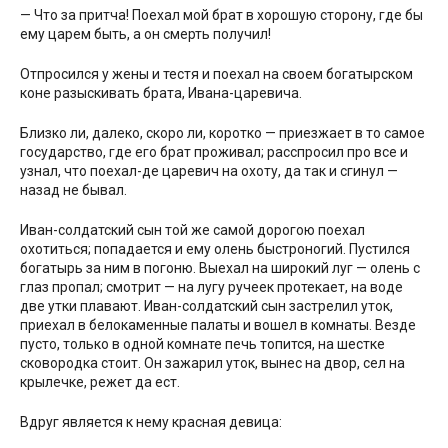
— Что за притча! Поехал мой брат в хорошую сторону, где бы
ему царем быть, а он смерть получил!
Отпросился у жены и тестя и поехал на своем богатырском
коне разыскивать брата, Ивана-царевича.
Близко ли, далеко, скоро ли, коротко — приезжает в то самое
государство, где его брат проживал; расспросил про все и
узнал, что поехал-де царевич на охоту, да так и сгинул —
назад не бывал.
Иван-солдатский сын той же самой дорогою поехал
охотиться; попадается и ему олень быстроногий. Пустился
богатырь за ним в погоню. Выехал на широкий луг — олень с
глаз пропал; смотрит — на лугу ручеек протекает, на воде
две утки плавают. Иван-солдатский сын застрелил уток,
приехал в белокаменные палаты и вошел в комнаты. Везде
пусто, только в одной комнате печь топится, на шестке
сковородка стоит. Он зажарил уток, вынес на двор, сел на
крылечке, режет да ест.
Вдруг является к нему красная девица: