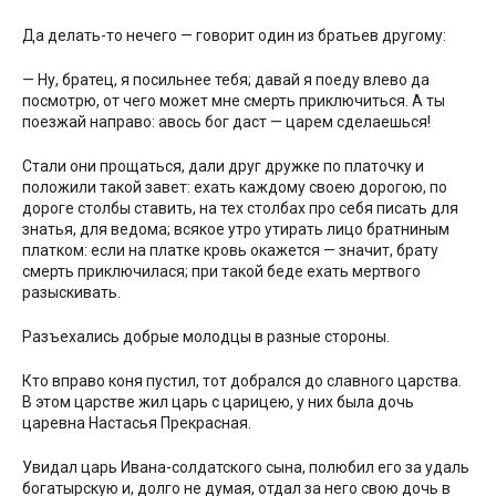
Да делать-то нечего — говорит один из братьев другому:
— Ну, братец, я посильнее тебя; давай я поеду влево да
посмотрю, от чего может мне смерть приключиться. А ты
поезжай направо: авось бог даст — царем сделаешься!
Стали они прощаться, дали друг дружке по платочку и
положили такой завет: ехать каждому своею дорогою, по
дороге столбы ставить, на тех столбах про себя писать для
знатья, для ведома; всякое утро утирать лицо братниным
платком: если на платке кровь окажется — значит, брату
смерть приключилася; при такой беде ехать мертвого
разыскивать.
Разъехались добрые молодцы в разные стороны.
Кто вправо коня пустил, тот добрался до славного царства.
В этом царстве жил царь с царицею, у них была дочь
царевна Настасья Прекрасная.
Увидал царь Ивана-солдатского сына, полюбил его за удаль
богатырскую и, долго не думая, отдал за него свою дочь в