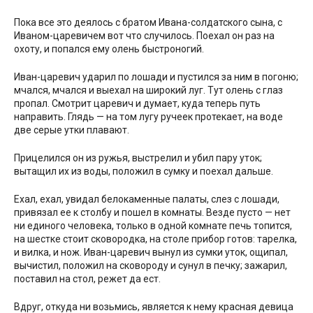
Пока все это деялось с братом Ивана-солдатского сына, с
Иваном-царевичем вот что случилось. Поехал он раз на
охоту, и попался ему олень быстроногий.
Иван-царевич ударил по лошади и пустился за ним в погоню;
мчался, мчался и выехал на широкий луг. Тут олень с глаз
пропал. Смотрит царевич и думает, куда теперь путь
направить. Глядь — на том лугу ручеек протекает, на воде
две серые утки плавают.
Прицелился он из ружья, выстрелил и убил пару уток;
вытащил их из воды, положил в сумку и поехал дальше.
Ехал, ехал, увидал белокаменные палаты, слез с лошади,
привязал ее к столбу и пошел в комнаты. Везде пусто — нет
ни единого человека, только в одной комнате печь топится,
на шестке стоит сковородка, на столе прибор готов: тарелка,
и вилка, и нож. Иван-царевич вынул из сумки уток, ощипал,
вычистил, положил на сковороду и сунул в печку; зажарил,
поставил на стол, режет да ест.
Вдруг, откуда ни возьмись, является к нему красная девица