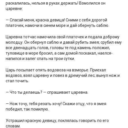
раскалилась, нельзя в руках держать! Взмолился он
царевне:
— Спасай меня, красна девица! Сними с себя дорогой
платочек, намочи в синем море и дай обернуть саблю.
Царевна тотчас намочила свой платочек и подала доброму
молодцу. Он обернул саблю и давай рубить змея; срубил ему
все двенадцать голов, головы те под камень положил,
туловище в море бросил, а сам домой поскакал, наелся-
напился и залег спать на трои сутки.
Царь посылает опять водовоза на взморье. Приехал
водовоз, взял царевну и повез в дремучий лес; вынул нож и
стал точить.
— Что ты делаешь? — спрашивает царевна.
— Нож точу, тебя резать хочу! Скажи отцу, что я змея
победил, так помилую.
Устрашил красную девицу, поклялась говорить по его
словам.