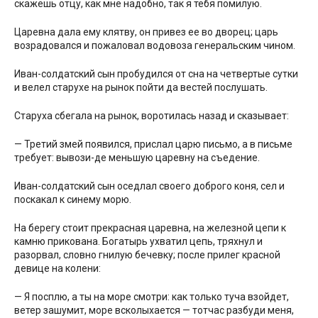
скажешь отцу, как мне надобно, так я тебя помилую.
Царевна дала ему клятву, он привез ее во дворец; царь
возрадовался и пожаловал водовоза генеральским чином.
Иван-солдатский сын пробудился от сна на четвертые сутки
и велел старухе на рынок пойти да вестей послушать.
Старуха сбегала на рынок, воротилась назад и сказывает:
— Третий змей появился, прислал царю письмо, а в письме
требует: вывози-де меньшую царевну на съедение.
Иван-солдатский сын оседлал своего доброго коня, сел и
поскакал к синему морю.
На берегу стоит прекрасная царевна, на железной цепи к
камню прикована. Богатырь ухватил цепь, тряхнул и
разорвал, словно гнилую бечевку; после прилег красной
девице на колени:
— Я посплю, а ты на море смотри: как только туча взойдет,
ветер зашумит, море всколыхается — тотчас разбуди меня,