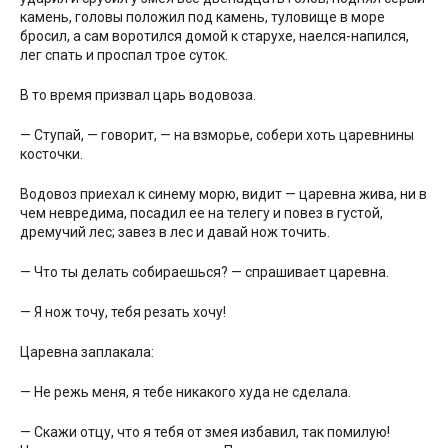
камень, головы положил под камень, туловище в море
бросил, а сам воротился домой к старухе, наелся-напился,
лег спать и проспал трое суток.
В то время призвал царь водовоза.
— Ступай, — говорит, — на взморье, собери хоть царевнины
косточки.
Водовоз приехал к синему морю, видит — царевна жива, ни в
чем невредима, посадил ее на телегу и повез в густой,
дремучий лес; завез в лес и давай нож точить.
— Что ты делать собираешься? — спрашивает царевна.
— Я нож точу, тебя резать хочу!
Царевна заплакала:
— Не режь меня, я тебе никакого худа не сделала.
— Скажи отцу, что я тебя от змея избавил, так помилую!