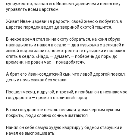
супружество, назвал его Иваном-царевичем и велел ему
управлять всем царством.
Живет Иван-царевич в радости, своей женою любуется, в
царстве порядок ведет да звериной охотой тешится.
В некое время стал он на охоту сбираться, на коня сбрую
накладывать и нашел в седле — два пузырька с целящей и
живой водою зашито; посмотрел на те пузырьки и положил
опять в седло. «Надо, — думает, — поберечь до поры до
времени; не ровен час — понадобятся».
А брат его Иван-солдатский сын, что левой дорогой поехал,
день и ночь скакал без устали.
Прошел месяц, и другой, и третий, и прибыл он в незнакомое
государство — прямо в столичный город.
В том государстве печаль великая: дома черным сукном
покрыты, люди словно сонные шатаются.
Нанял он себе самую худую квартиру у бедной старушки и
начал ее выспрашивать: