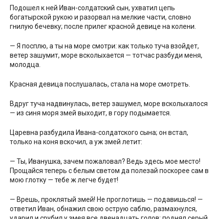
Подошел к ней Иван-солдатский сын, ухватил цепь
богатырской рукою и разорвал на мелкие части, словно
гнилую бечевку; после прилег красной девице на колени.
— Я посплю, а ты на море смотри: как только туча взойдет,
ветер зашумит, море всколыхается — тотчас разбуди меня,
молодца.
Красная девица послушалась, стала на море смотреть.
Вдруг туча надвинулась, ветер зашумел, море всколыхалося
— из синя моря змей выходит, в гору подымается.
Царевна разбудила Ивана-солдатского сына; он встал,
только на коня вскочил, а уж змей летит:
— Ты, Иванушка, зачем пожаловал? Ведь здесь мое место!
Прощайся теперь с белым светом да полезай поскорее сам в
мою глотку — тебе ж легче будет!
— Врешь, проклятый змей! Не проглотишь — подавишься! —
ответил Иван, обнажил свою острую саблю, размахнулся,
ударил и срубил у змея все двенадцать голов; поднял серый