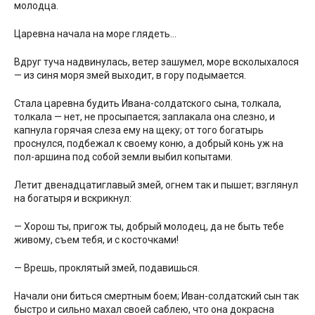
молодца.
Царевна начала на море глядеть…
Вдруг туча надвинулась, ветер зашумел, море всколыхалося
— из синя моря змей выходит, в гору подымается.
Стала царевна будить Ивана-солдатского сына, толкала,
толкала — нет, не просыпается; заплакала она слезно, и
капнула горячая слеза ему на щеку; от того богатырь
проснулся, подбежал к своему коню, а добрый конь уж на
пол-аршина под собой земли выбил копытами.
Летит двенадцатиглавый змей, огнем так и пышет; взглянул
на богатыря и вскрикнул:
— Хорош ты, пригож ты, добрый молодец, да не быть тебе
живому, съем тебя, и с косточками!
— Врешь, проклятый змей, подавишься.
Начали они биться смертным боем; Иван-солдатский сын так
быстро и сильно махал своей саблею, что она докрасна