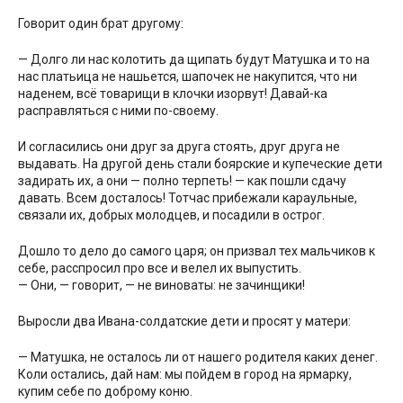
Говорит один брат другому:
— Долго ли нас колотить да щипать будут Матушка и то на
нас платьица не нашьется, шапочек не накупится, что ни
наденем, всё товарищи в клочки изорвут! Давай-ка
расправляться с ними по-своему.
И согласились они друг за друга стоять, друг друга не
выдавать. На другой день стали боярские и купеческие дети
задирать их, а они — полно терпеть! — как пошли сдачу
давать. Всем досталось! Тотчас прибежали караульные,
связали их, добрых молодцев, и посадили в острог.
Дошло то дело до самого царя; он призвал тех мальчиков к
себе, расспросил про все и велел их выпустить.
— Они, — говорит, — не виноваты: не зачинщики!
Выросли два Ивана-солдатские дети и просят у матери:
— Матушка, не осталось ли от нашего родителя каких денег.
Коли остались, дай нам: мы пойдем в город на ярмарку,
купим себе по доброму коню.