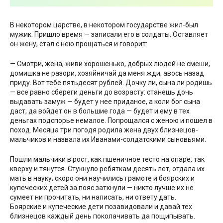
В некотором царстве, в некотором государстве жил-был
мужик. Пришло время — записали его в солдаты. Оставляет
он жену, стал с нею прощаться и говорит:
— Смотри, жена, живи хорошенько, добрых людей не смеши,
домишка не разори, хозяйничай да меня жди; авось назад
приду. Вот тебе пятьдесят рублей. Дочку ли, сына ли родишь
— все равно сбереги деньги до возрасту: станешь дочь
выдавать замуж — будет у нее приданое, а коли бог сына
даст, да войдет он в большие года — будет и ему в тех
деньгах подспорье немалое. Попрощался с женою и пошел в
поход. Месяца три погодя родила жена двух близнецов-
мальчиков и назвала их Иванами-солдатскими сыновьями.
Пошли мальчики в рост, как пшеничное тесто на опаре, так
кверху и тянутся. Стукнуло ребяткам десять лет, отдала их
мать в науку; скоро они научились грамоте и боярских и
купеческих детей за пояс заткнули — никто лучше их не
сумеет ни прочитать, ни написать, ни ответу дать.
Боярские и купеческие дети позавидовали и давай тех
близнецов каждый день поколачивать да пощипывать.