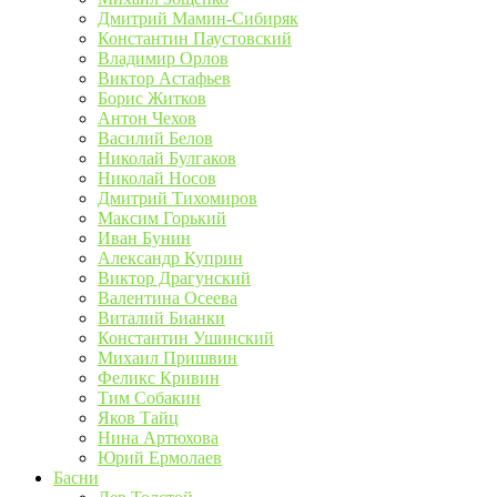
Дмитрий Мамин-Сибиряк
Константин Паустовский
Владимир Орлов
Виктор Астафьев
Борис Житков
Антон Чехов
Василий Белов
Николай Булгаков
Николай Носов
Дмитрий Тихомиров
Максим Горький
Иван Бунин
Александр Куприн
Виктор Драгунский
Валентина Осеева
Виталий Бианки
Константин Ушинский
Михаил Пришвин
Феликс Кривин
Тим Собакин
Яков Тайц
Нина Артюхова
Юрий Ермолаев
Басни