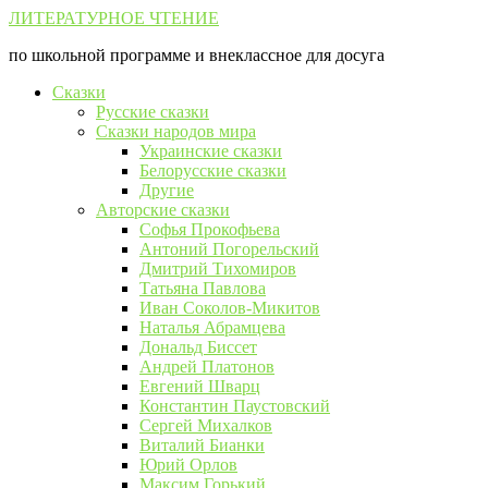
Перейти
ЛИТЕРАТУРНОЕ ЧТЕНИЕ
к
по школьной программе и внеклассное для досуга
контенту
Сказки
Русские сказки
Сказки народов мира
Украинские сказки
Белорусские сказки
Другие
Авторские сказки
Софья Прокофьева
Антоний Погорельский
Дмитрий Тихомиров
Татьяна Павлова
Иван Соколов-Микитов
Наталья Абрамцева
Дональд Биссет
Андрей Платонов
Евгений Шварц
Константин Паустовский
Сергей Михалков
Виталий Бианки
Юрий Орлов
Максим Горький