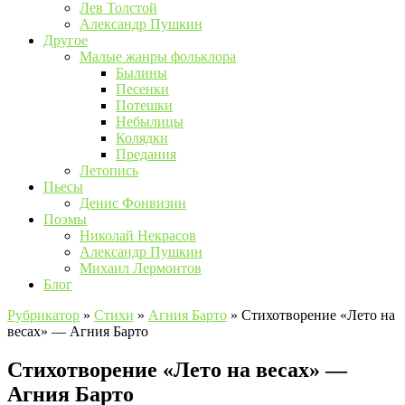
Лев Толстой
Александр Пушкин
Другое
Малые жанры фольклора
Былины
Песенки
Потешки
Небылицы
Колядки
Предания
Летопись
Пьесы
Денис Фонвизин
Поэмы
Николай Некрасов
Александр Пушкин
Михаил Лермонтов
Блог
Рубрикатор
»
Стихи
»
Агния Барто
»
Стихотворение «Лето на
весах» — Агния Барто
Стихотворение «Лето на весах» —
Агния Барто