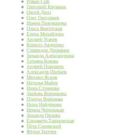
Роман Сеф
Григорий Кружков
Овсей Дриз
Олег Григорьев
Ирина Пивоварова
Ольга Высотская
Елена Михайлова
Андрей Усачёв
Кирилл Авдеенко
Спиридон Дрожжин
Зинаида Александрова
Татьяна Бокова
Андрей Порошин
Александр Шибаев
Михаил Яснов
Наталья Майер
Нина Стожкова
Любовь Воронкова
Платон Воронько
Нина Найдёнова
Ирина Черницкая
Зинаида Орлова
Елизавета Тараховская
Пётр Синявский
Фёдор Тютчев