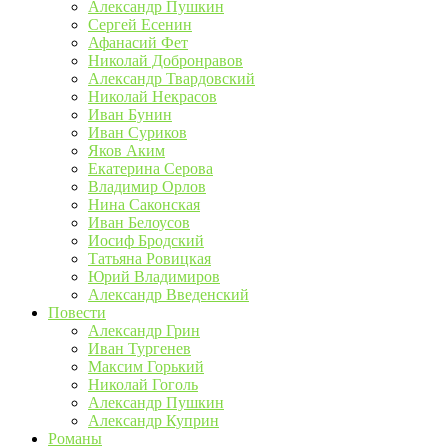
Александр Пушкин
Сергей Есенин
Афанасий Фет
Николай Добронравов
Александр Твардовский
Николай Некрасов
Иван Бунин
Иван Суриков
Яков Аким
Екатерина Серова
Владимир Орлов
Нина Саконская
Иван Белоусов
Иосиф Бродский
Татьяна Ровицкая
Юрий Владимиров
Александр Введенский
Повести
Александр Грин
Иван Тургенев
Максим Горький
Николай Гоголь
Александр Пушкин
Александр Куприн
Романы