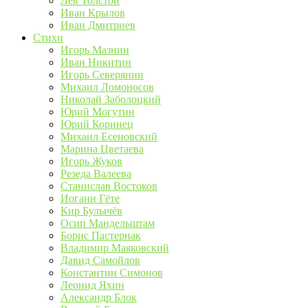
Лев Толстой
Иван Крылов
Иван Дмитриев
Стихи
Игорь Мазнин
Иван Никитин
Игорь Северянин
Михаил Ломоносов
Николай Заболоцкий
Юрий Могутин
Юрий Коринец
Михаил Есеновский
Марина Цветаева
Игорь Жуков
Резеда Валеева
Станислав Востоков
Иоганн Гёте
Кир Булычёв
Осип Мандельштам
Борис Пастернак
Владимир Маяковский
Давид Самойлов
Константин Симонов
Леонид Яхин
Александр Блок