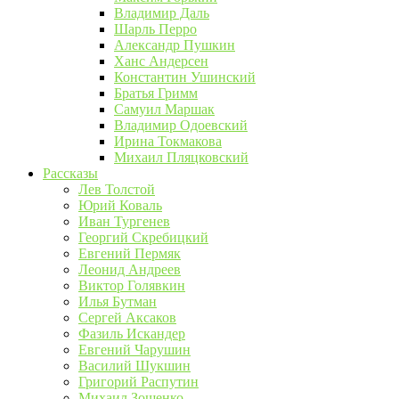
Владимир Даль
Шарль Перро
Александр Пушкин
Ханс Андерсен
Константин Ушинский
Братья Гримм
Самуил Маршак
Владимир Одоевский
Ирина Токмакова
Михаил Пляцковский
Рассказы
Лев Толстой
Юрий Коваль
Иван Тургенев
Георгий Скребицкий
Евгений Пермяк
Леонид Андреев
Виктор Голявкин
Илья Бутман
Сергей Аксаков
Фазиль Искандер
Евгений Чарушин
Василий Шукшин
Григорий Распутин
Михаил Зощенко