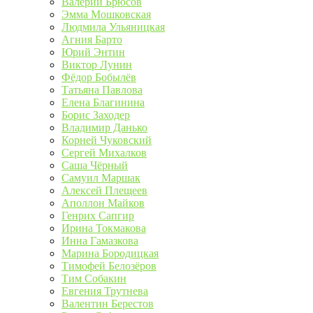
Валерий Брюсов
Эмма Мошковская
Людмила Ульяницкая
Агния Барто
Юрий Энтин
Виктор Лунин
Фёдор Бобылёв
Татьяна Павлова
Елена Благинина
Борис Заходер
Владимир Данько
Корней Чуковский
Сергей Михалков
Саша Чёрный
Самуил Маршак
Алексей Плещеев
Аполлон Майков
Генрих Сапгир
Ирина Токмакова
Инна Гамазкова
Марина Бородицкая
Тимофей Белозёров
Тим Собакин
Евгения Трутнева
Валентин Берестов