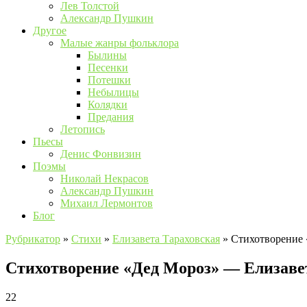
Лев Толстой
Александр Пушкин
Другое
Малые жанры фольклора
Былины
Песенки
Потешки
Небылицы
Колядки
Предания
Летопись
Пьесы
Денис Фонвизин
Поэмы
Николай Некрасов
Александр Пушкин
Михаил Лермонтов
Блог
Рубрикатор
»
Стихи
»
Елизавета Тараховская
»
Стихотворение 
Стихотворение «Дед Мороз» — Елизаве
22