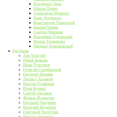
Владимир Даль
Шарль Перро
Александр Пушкин
Ханс Андерсен
Константин Ушинский
Братья Гримм
Самуил Маршак
Владимир Одоевский
Ирина Токмакова
Михаил Пляцковский
Рассказы
Лев Толстой
Юрий Коваль
Иван Тургенев
Георгий Скребицкий
Евгений Пермяк
Леонид Андреев
Виктор Голявкин
Илья Бутман
Сергей Аксаков
Фазиль Искандер
Евгений Чарушин
Василий Шукшин
Григорий Распутин
Михаил Зощенко