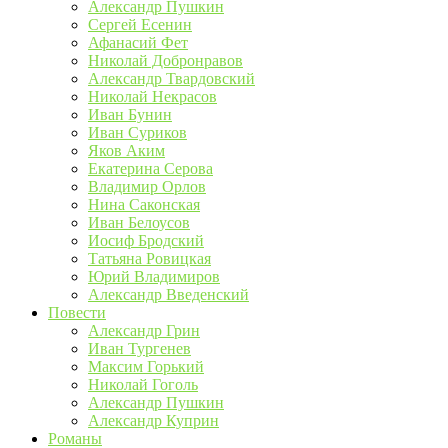
Александр Пушкин
Сергей Есенин
Афанасий Фет
Николай Добронравов
Александр Твардовский
Николай Некрасов
Иван Бунин
Иван Суриков
Яков Аким
Екатерина Серова
Владимир Орлов
Нина Саконская
Иван Белоусов
Иосиф Бродский
Татьяна Ровицкая
Юрий Владимиров
Александр Введенский
Повести
Александр Грин
Иван Тургенев
Максим Горький
Николай Гоголь
Александр Пушкин
Александр Куприн
Романы