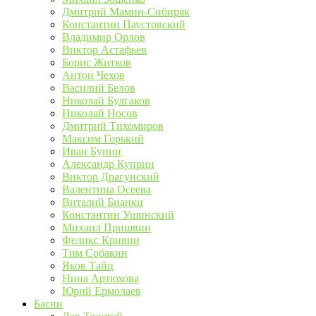
Дмитрий Мамин-Сибиряк
Константин Паустовский
Владимир Орлов
Виктор Астафьев
Борис Житков
Антон Чехов
Василий Белов
Николай Булгаков
Николай Носов
Дмитрий Тихомиров
Максим Горький
Иван Бунин
Александр Куприн
Виктор Драгунский
Валентина Осеева
Виталий Бианки
Константин Ушинский
Михаил Пришвин
Феликс Кривин
Тим Собакин
Яков Тайц
Нина Артюхова
Юрий Ермолаев
Басни