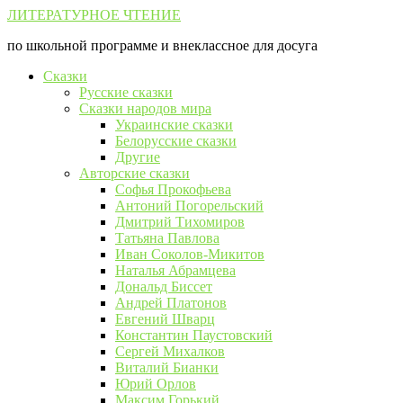
Перейти
ЛИТЕРАТУРНОЕ ЧТЕНИЕ
к
по школьной программе и внеклассное для досуга
контенту
Сказки
Русские сказки
Сказки народов мира
Украинские сказки
Белорусские сказки
Другие
Авторские сказки
Софья Прокофьева
Антоний Погорельский
Дмитрий Тихомиров
Татьяна Павлова
Иван Соколов-Микитов
Наталья Абрамцева
Дональд Биссет
Андрей Платонов
Евгений Шварц
Константин Паустовский
Сергей Михалков
Виталий Бианки
Юрий Орлов
Максим Горький