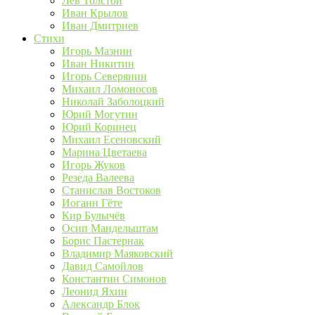
Лев Толстой
Иван Крылов
Иван Дмитриев
Стихи
Игорь Мазнин
Иван Никитин
Игорь Северянин
Михаил Ломоносов
Николай Заболоцкий
Юрий Могутин
Юрий Коринец
Михаил Есеновский
Марина Цветаева
Игорь Жуков
Резеда Валеева
Станислав Востоков
Иоганн Гёте
Кир Булычёв
Осип Мандельштам
Борис Пастернак
Владимир Маяковский
Давид Самойлов
Константин Симонов
Леонид Яхин
Александр Блок