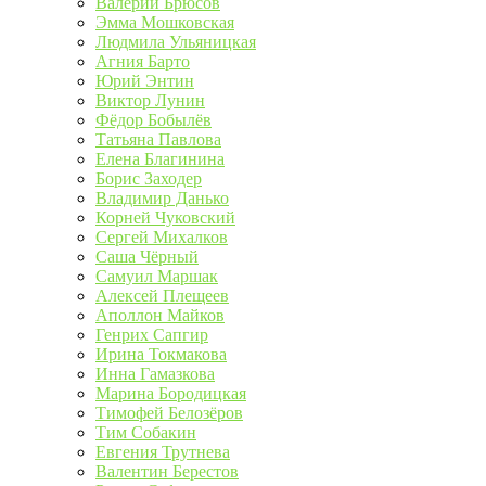
Валерий Брюсов
Эмма Мошковская
Людмила Ульяницкая
Агния Барто
Юрий Энтин
Виктор Лунин
Фёдор Бобылёв
Татьяна Павлова
Елена Благинина
Борис Заходер
Владимир Данько
Корней Чуковский
Сергей Михалков
Саша Чёрный
Самуил Маршак
Алексей Плещеев
Аполлон Майков
Генрих Сапгир
Ирина Токмакова
Инна Гамазкова
Марина Бородицкая
Тимофей Белозёров
Тим Собакин
Евгения Трутнева
Валентин Берестов