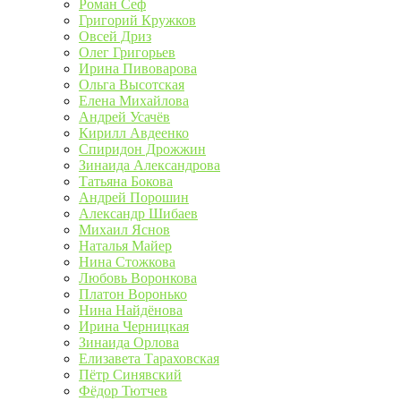
Роман Сеф
Григорий Кружков
Овсей Дриз
Олег Григорьев
Ирина Пивоварова
Ольга Высотская
Елена Михайлова
Андрей Усачёв
Кирилл Авдеенко
Спиридон Дрожжин
Зинаида Александрова
Татьяна Бокова
Андрей Порошин
Александр Шибаев
Михаил Яснов
Наталья Майер
Нина Стожкова
Любовь Воронкова
Платон Воронько
Нина Найдёнова
Ирина Черницкая
Зинаида Орлова
Елизавета Тараховская
Пётр Синявский
Фёдор Тютчев