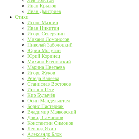
Лев Толстой
Иван Крылов
Иван Дмитриев
Стихи
Игорь Мазнин
Иван Никитин
Игорь Северянин
Михаил Ломоносов
Николай Заболоцкий
Юрий Могутин
Юрий Коринец
Михаил Есеновский
Марина Цветаева
Игорь Жуков
Резеда Валеева
Станислав Востоков
Иоганн Гёте
Кир Булычёв
Осип Мандельштам
Борис Пастернак
Владимир Маяковский
Давид Самойлов
Константин Симонов
Леонид Яхин
Александр Блок