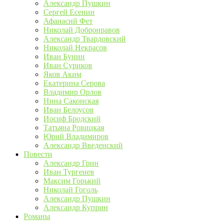
Александр Пушкин
Сергей Есенин
Афанасий Фет
Николай Добронравов
Александр Твардовский
Николай Некрасов
Иван Бунин
Иван Суриков
Яков Аким
Екатерина Серова
Владимир Орлов
Нина Саконская
Иван Белоусов
Иосиф Бродский
Татьяна Ровицкая
Юрий Владимиров
Александр Введенский
Повести
Александр Грин
Иван Тургенев
Максим Горький
Николай Гоголь
Александр Пушкин
Александр Куприн
Романы