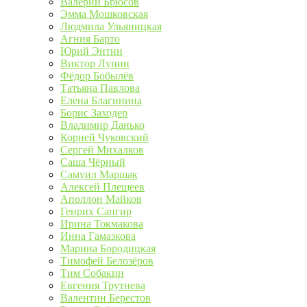
Валерий Брюсов
Эмма Мошковская
Людмила Ульяницкая
Агния Барто
Юрий Энтин
Виктор Лунин
Фёдор Бобылёв
Татьяна Павлова
Елена Благинина
Борис Заходер
Владимир Данько
Корней Чуковский
Сергей Михалков
Саша Чёрный
Самуил Маршак
Алексей Плещеев
Аполлон Майков
Генрих Сапгир
Ирина Токмакова
Инна Гамазкова
Марина Бородицкая
Тимофей Белозёров
Тим Собакин
Евгения Трутнева
Валентин Берестов