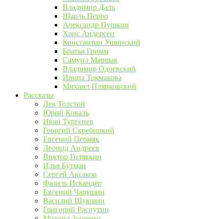
Владимир Даль
Шарль Перро
Александр Пушкин
Ханс Андерсен
Константин Ушинский
Братья Гримм
Самуил Маршак
Владимир Одоевский
Ирина Токмакова
Михаил Пляцковский
Рассказы
Лев Толстой
Юрий Коваль
Иван Тургенев
Георгий Скребицкий
Евгений Пермяк
Леонид Андреев
Виктор Голявкин
Илья Бутман
Сергей Аксаков
Фазиль Искандер
Евгений Чарушин
Василий Шукшин
Григорий Распутин
Михаил Зощенко