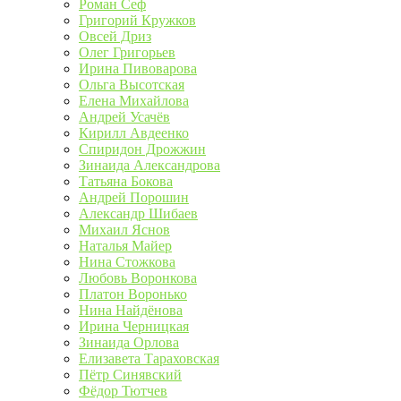
Роман Сеф
Григорий Кружков
Овсей Дриз
Олег Григорьев
Ирина Пивоварова
Ольга Высотская
Елена Михайлова
Андрей Усачёв
Кирилл Авдеенко
Спиридон Дрожжин
Зинаида Александрова
Татьяна Бокова
Андрей Порошин
Александр Шибаев
Михаил Яснов
Наталья Майер
Нина Стожкова
Любовь Воронкова
Платон Воронько
Нина Найдёнова
Ирина Черницкая
Зинаида Орлова
Елизавета Тараховская
Пётр Синявский
Фёдор Тютчев