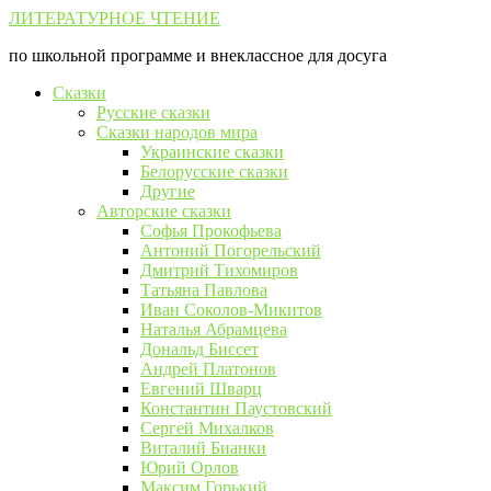
Перейти
ЛИТЕРАТУРНОЕ ЧТЕНИЕ
к
по школьной программе и внеклассное для досуга
контенту
Сказки
Русские сказки
Сказки народов мира
Украинские сказки
Белорусские сказки
Другие
Авторские сказки
Софья Прокофьева
Антоний Погорельский
Дмитрий Тихомиров
Татьяна Павлова
Иван Соколов-Микитов
Наталья Абрамцева
Дональд Биссет
Андрей Платонов
Евгений Шварц
Константин Паустовский
Сергей Михалков
Виталий Бианки
Юрий Орлов
Максим Горький