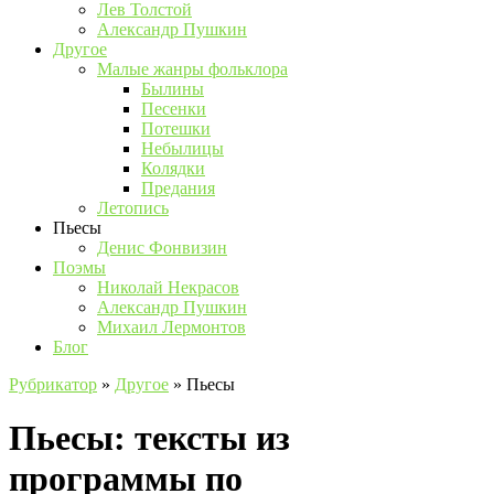
Лев Толстой
Александр Пушкин
Другое
Малые жанры фольклора
Былины
Песенки
Потешки
Небылицы
Колядки
Предания
Летопись
Пьесы
Денис Фонвизин
Поэмы
Николай Некрасов
Александр Пушкин
Михаил Лермонтов
Блог
Рубрикатор
»
Другое
»
Пьесы
Пьесы: тексты из
программы по