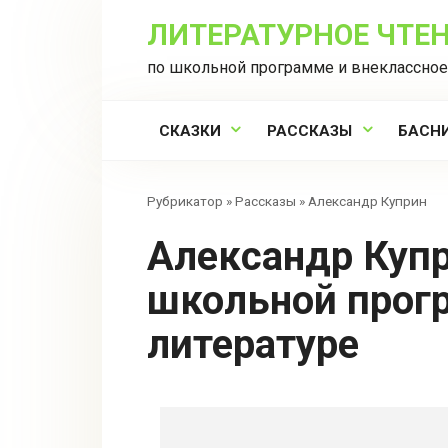
Перейти
ЛИТЕРАТУРНОЕ ЧТЕ
к
контенту
по школьной программе и внеклассное
СКАЗКИ
РАССКАЗЫ
БАСН
Рубрикатор
»
Рассказы
»
Александр Куприн
Александр Куприн: рассказы из
школьной прог
литературе