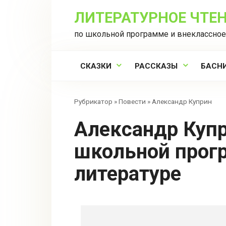
Перейти
ЛИТЕРАТУРНОЕ ЧТЕ
к
контенту
по школьной программе и внеклассное
СКАЗКИ
РАССКАЗЫ
БАСН
Рубрикатор
»
Повести
»
Александр Куприн
Александр Куприн: повести из
школьной прог
литературе