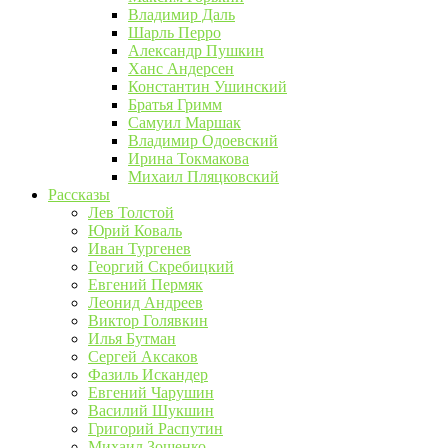
Владимир Даль
Шарль Перро
Александр Пушкин
Ханс Андерсен
Константин Ушинский
Братья Гримм
Самуил Маршак
Владимир Одоевский
Ирина Токмакова
Михаил Пляцковский
Рассказы
Лев Толстой
Юрий Коваль
Иван Тургенев
Георгий Скребицкий
Евгений Пермяк
Леонид Андреев
Виктор Голявкин
Илья Бутман
Сергей Аксаков
Фазиль Искандер
Евгений Чарушин
Василий Шукшин
Григорий Распутин
Михаил Зощенко