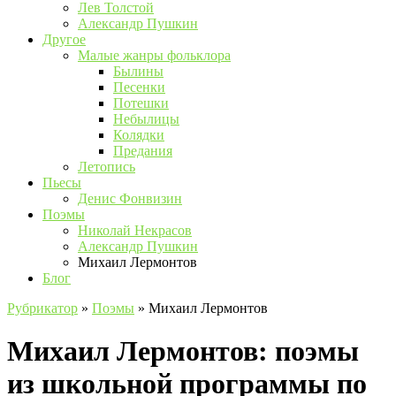
Лев Толстой
Александр Пушкин
Другое
Малые жанры фольклора
Былины
Песенки
Потешки
Небылицы
Колядки
Предания
Летопись
Пьесы
Денис Фонвизин
Поэмы
Николай Некрасов
Александр Пушкин
Михаил Лермонтов
Блог
Рубрикатор
»
Поэмы
»
Михаил Лермонтов
Михаил Лермонтов: поэмы
из школьной программы по