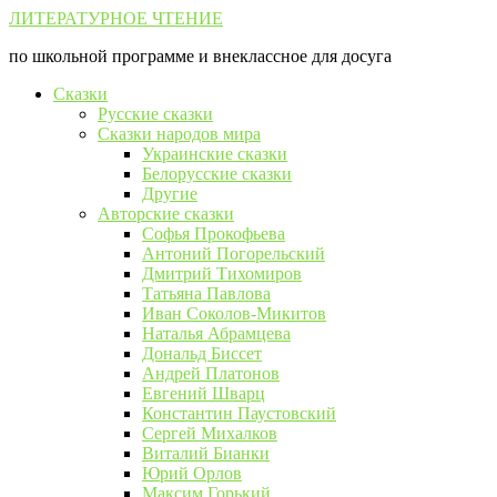
Перейти
ЛИТЕРАТУРНОЕ ЧТЕНИЕ
к
по школьной программе и внеклассное для досуга
контенту
Сказки
Русские сказки
Сказки народов мира
Украинские сказки
Белорусские сказки
Другие
Авторские сказки
Софья Прокофьева
Антоний Погорельский
Дмитрий Тихомиров
Татьяна Павлова
Иван Соколов-Микитов
Наталья Абрамцева
Дональд Биссет
Андрей Платонов
Евгений Шварц
Константин Паустовский
Сергей Михалков
Виталий Бианки
Юрий Орлов
Максим Горький