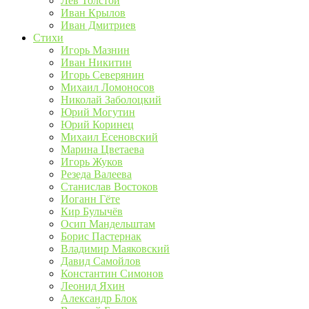
Лев Толстой
Иван Крылов
Иван Дмитриев
Стихи
Игорь Мазнин
Иван Никитин
Игорь Северянин
Михаил Ломоносов
Николай Заболоцкий
Юрий Могутин
Юрий Коринец
Михаил Есеновский
Марина Цветаева
Игорь Жуков
Резеда Валеева
Станислав Востоков
Иоганн Гёте
Кир Булычёв
Осип Мандельштам
Борис Пастернак
Владимир Маяковский
Давид Самойлов
Константин Симонов
Леонид Яхин
Александр Блок