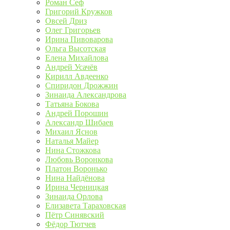
Роман Сеф
Григорий Кружков
Овсей Дриз
Олег Григорьев
Ирина Пивоварова
Ольга Высотская
Елена Михайлова
Андрей Усачёв
Кирилл Авдеенко
Спиридон Дрожжин
Зинаида Александрова
Татьяна Бокова
Андрей Порошин
Александр Шибаев
Михаил Яснов
Наталья Майер
Нина Стожкова
Любовь Воронкова
Платон Воронько
Нина Найдёнова
Ирина Черницкая
Зинаида Орлова
Елизавета Тараховская
Пётр Синявский
Фёдор Тютчев