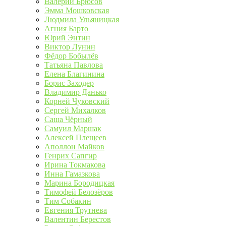
Валерий Брюсов
Эмма Мошковская
Людмила Ульяницкая
Агния Барто
Юрий Энтин
Виктор Лунин
Фёдор Бобылёв
Татьяна Павлова
Елена Благинина
Борис Заходер
Владимир Данько
Корней Чуковский
Сергей Михалков
Саша Чёрный
Самуил Маршак
Алексей Плещеев
Аполлон Майков
Генрих Сапгир
Ирина Токмакова
Инна Гамазкова
Марина Бородицкая
Тимофей Белозёров
Тим Собакин
Евгения Трутнева
Валентин Берестов