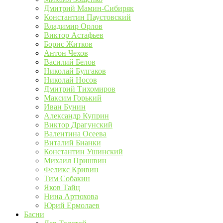
Дмитрий Мамин-Сибиряк
Константин Паустовский
Владимир Орлов
Виктор Астафьев
Борис Житков
Антон Чехов
Василий Белов
Николай Булгаков
Николай Носов
Дмитрий Тихомиров
Максим Горький
Иван Бунин
Александр Куприн
Виктор Драгунский
Валентина Осеева
Виталий Бианки
Константин Ушинский
Михаил Пришвин
Феликс Кривин
Тим Собакин
Яков Тайц
Нина Артюхова
Юрий Ермолаев
Басни