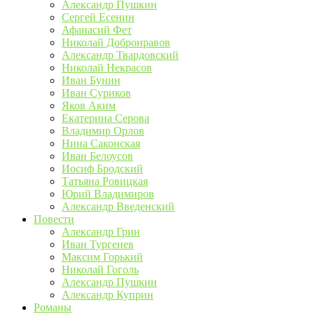
Александр Пушкин
Сергей Есенин
Афанасий Фет
Николай Добронравов
Александр Твардовский
Николай Некрасов
Иван Бунин
Иван Суриков
Яков Аким
Екатерина Серова
Владимир Орлов
Нина Саконская
Иван Белоусов
Иосиф Бродский
Татьяна Ровицкая
Юрий Владимиров
Александр Введенский
Повести
Александр Грин
Иван Тургенев
Максим Горький
Николай Гоголь
Александр Пушкин
Александр Куприн
Романы