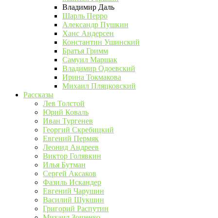
Владимир Даль
Шарль Перро
Александр Пушкин
Ханс Андерсен
Константин Ушинский
Братья Гримм
Самуил Маршак
Владимир Одоевский
Ирина Токмакова
Михаил Пляцковский
Рассказы
Лев Толстой
Юрий Коваль
Иван Тургенев
Георгий Скребицкий
Евгений Пермяк
Леонид Андреев
Виктор Голявкин
Илья Бутман
Сергей Аксаков
Фазиль Искандер
Евгений Чарушин
Василий Шукшин
Григорий Распутин
Михаил Зощенко