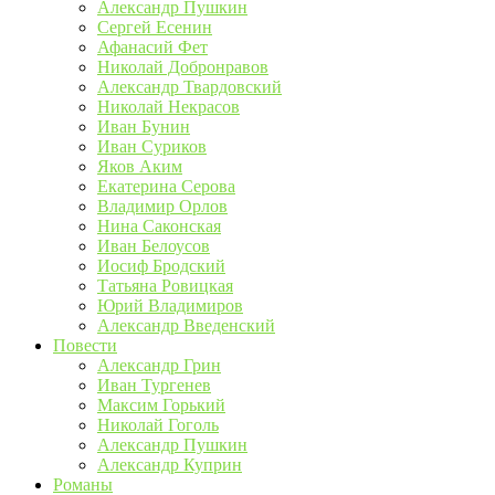
Александр Пушкин
Сергей Есенин
Афанасий Фет
Николай Добронравов
Александр Твардовский
Николай Некрасов
Иван Бунин
Иван Суриков
Яков Аким
Екатерина Серова
Владимир Орлов
Нина Саконская
Иван Белоусов
Иосиф Бродский
Татьяна Ровицкая
Юрий Владимиров
Александр Введенский
Повести
Александр Грин
Иван Тургенев
Максим Горький
Николай Гоголь
Александр Пушкин
Александр Куприн
Романы