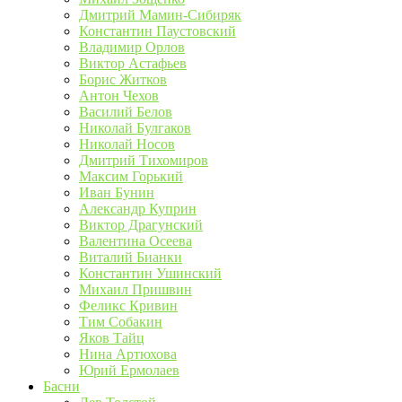
Дмитрий Мамин-Сибиряк
Константин Паустовский
Владимир Орлов
Виктор Астафьев
Борис Житков
Антон Чехов
Василий Белов
Николай Булгаков
Николай Носов
Дмитрий Тихомиров
Максим Горький
Иван Бунин
Александр Куприн
Виктор Драгунский
Валентина Осеева
Виталий Бианки
Константин Ушинский
Михаил Пришвин
Феликс Кривин
Тим Собакин
Яков Тайц
Нина Артюхова
Юрий Ермолаев
Басни