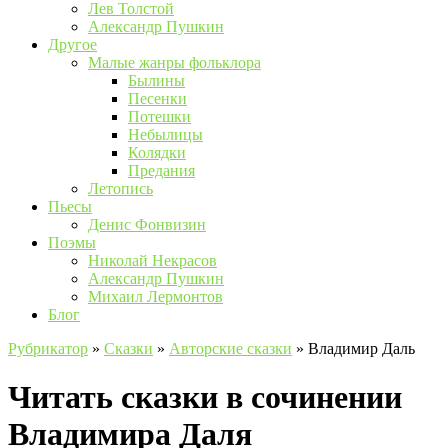
Лев Толстой
Александр Пушкин
Другое
Малые жанры фольклора
Былины
Песенки
Потешки
Небылицы
Колядки
Предания
Летопись
Пьесы
Денис Фонвизин
Поэмы
Николай Некрасов
Александр Пушкин
Михаил Лермонтов
Блог
Рубрикатор
»
Сказки
»
Авторские сказки
»
Владимир Даль
Читать сказки в сочинении
Владимира Даля