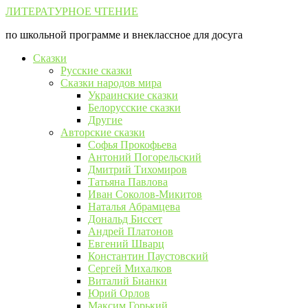
Перейти
ЛИТЕРАТУРНОЕ ЧТЕНИЕ
к
по школьной программе и внеклассное для досуга
контенту
Сказки
Русские сказки
Сказки народов мира
Украинские сказки
Белорусские сказки
Другие
Авторские сказки
Софья Прокофьева
Антоний Погорельский
Дмитрий Тихомиров
Татьяна Павлова
Иван Соколов-Микитов
Наталья Абрамцева
Дональд Биссет
Андрей Платонов
Евгений Шварц
Константин Паустовский
Сергей Михалков
Виталий Бианки
Юрий Орлов
Максим Горький