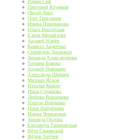
Роман Сеф
Григорий Кружков
Овсей Дриз
Олег Григорьев
Ирина Пивоварова
Ольга Высотская
Елена Михайлова
Андрей Усачёв
Кирилл Авдеенко
Спиридон Дрожжин
Зинаида Александрова
Татьяна Бокова
Андрей Порошин
Александр Шибаев
Михаил Яснов
Наталья Майер
Нина Стожкова
Любовь Воронкова
Платон Воронько
Нина Найдёнова
Ирина Черницкая
Зинаида Орлова
Елизавета Тараховская
Пётр Синявский
Фёдор Тютчев