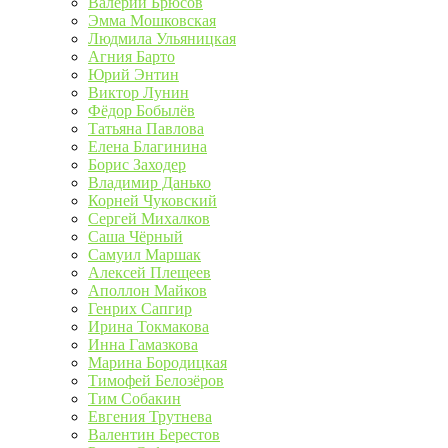
Валерий Брюсов
Эмма Мошковская
Людмила Ульяницкая
Агния Барто
Юрий Энтин
Виктор Лунин
Фёдор Бобылёв
Татьяна Павлова
Елена Благинина
Борис Заходер
Владимир Данько
Корней Чуковский
Сергей Михалков
Саша Чёрный
Самуил Маршак
Алексей Плещеев
Аполлон Майков
Генрих Сапгир
Ирина Токмакова
Инна Гамазкова
Марина Бородицкая
Тимофей Белозёров
Тим Собакин
Евгения Трутнева
Валентин Берестов