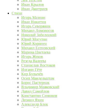
Лев Толстой
Иван Крылов
Иван Дмитриев
Стихи
Игорь Мазнин
Иван Никитин
Игорь Северянин
Михаил Ломоносов
Николай Заболоцкий
Юрий Могутин
Юрий Коринец
Михаил Есеновский
Марина Цветаева
Игорь Жуков
Резеда Валеева
Станислав Востоков
Иоганн Гёте
Кир Булычёв
Осип Мандельштам
Борис Пастернак
Владимир Маяковский
Давид Самойлов
Константин Симонов
Леонид Яхин
Александр Блок