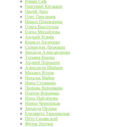
Роман Сеф
Григорий Кружков
Овсей Дриз
Олег Григорьев
Ирина Пивоварова
Ольга Высотская
Елена Михайлова
Андрей Усачёв
Кирилл Авдеенко
Спиридон Дрожжин
Зинаида Александрова
Татьяна Бокова
Андрей Порошин
Александр Шибаев
Михаил Яснов
Наталья Майер
Нина Стожкова
Любовь Воронкова
Платон Воронько
Нина Найдёнова
Ирина Черницкая
Зинаида Орлова
Елизавета Тараховская
Пётр Синявский
Фёдор Тютчев