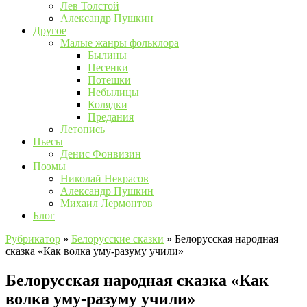
Лев Толстой
Александр Пушкин
Другое
Малые жанры фольклора
Былины
Песенки
Потешки
Небылицы
Колядки
Предания
Летопись
Пьесы
Денис Фонвизин
Поэмы
Николай Некрасов
Александр Пушкин
Михаил Лермонтов
Блог
Рубрикатор
»
Белорусские сказки
»
Белорусская народная
сказка «Как волка уму-разуму учили»
Белорусская народная сказка «Как
волка уму-разуму учили»