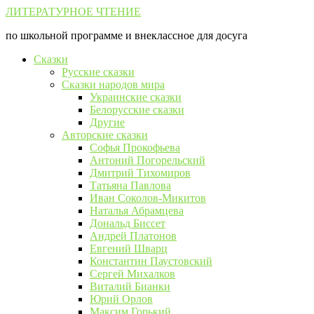
Перейти
ЛИТЕРАТУРНОЕ ЧТЕНИЕ
к
по школьной программе и внеклассное для досуга
контенту
Сказки
Русские сказки
Сказки народов мира
Украинские сказки
Белорусские сказки
Другие
Авторские сказки
Софья Прокофьева
Антоний Погорельский
Дмитрий Тихомиров
Татьяна Павлова
Иван Соколов-Микитов
Наталья Абрамцева
Дональд Биссет
Андрей Платонов
Евгений Шварц
Константин Паустовский
Сергей Михалков
Виталий Бианки
Юрий Орлов
Максим Горький