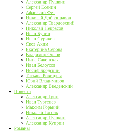
Александр Пушкин
Сергей Есенин
Афанасий Фет
Николай Добронравов
Александр Твардовский
Николай Некрасов
Иван Бунин
Иван Суриков
Яков Аким
Екатерина Серова
Владимир Орлов
Нина Саконская
Иван Белоусов
Иосиф Бродский
Татьяна Ровицкая
Юрий Владимиров
Александр Введенский
Повести
Александр Грин
Иван Тургенев
Максим Горький
Николай Гоголь
Александр Пушкин
Александр Куприн
Романы