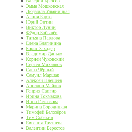
Валерий Брюсов
Эмма Мошковская
Людмила Ульяницкая
Агния Барто
Юрий Энтин
Виктор Лунин
Фёдор Бобылёв
Татьяна Павлова
Елена Благинина
Борис Заходер
Владимир Данько
Корней Чуковский
Сергей Михалков
Саша Чёрный
Самуил Маршак
Алексей Плещеев
Аполлон Майков
Генрих Сапгир
Ирина Токмакова
Инна Гамазкова
Марина Бородицкая
Тимофей Белозёров
Тим Собакин
Евгения Трутнева
Валентин Берестов