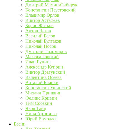
Дмитрий Мамин-Сибиряк
Константин Паустовский
Владимир Орлов
Виктор Астафьев
Борис Житков
Антон Чехов
Василий Белов
Николай Булгаков
Николай Носов
Дмитрий Тихомиров
Максим Горький
Иван Бунин
Александр Куприн
Виктор Драгунский
Валентина Осеева
Виталий Бианки
Константин Ушинский
Михаил Пришвин
Феликс Кривин
Тим Собакин
Яков Тайц
Нина Артюхова
Юрий Ермолаев
Басни