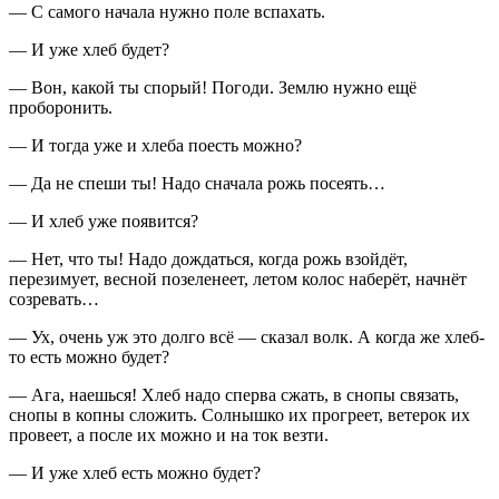
― С самого начала нужно поле вспахать.
― И уже хлеб будет?
― Вон, какой ты спорый! Погоди. Землю нужно ещё
проборонить.
― И тогда уже и хлеба поесть можно?
― Да не спеши ты! Надо сначала рожь посеять…
― И хлеб уже появится?
― Нет, что ты! Надо дождаться, когда рожь взойдёт,
перезимует, весной позеленеет, летом колос наберёт, начнёт
созревать…
― Ух, очень уж это долго всё ― сказал волк. А когда же хлеб-
то есть можно будет?
― Ага, наешься! Хлеб надо сперва сжать, в снопы связать,
снопы в копны сложить. Солнышко их прогреет, ветерок их
провеет, а после их можно и на ток везти.
― И уже хлеб есть можно будет?