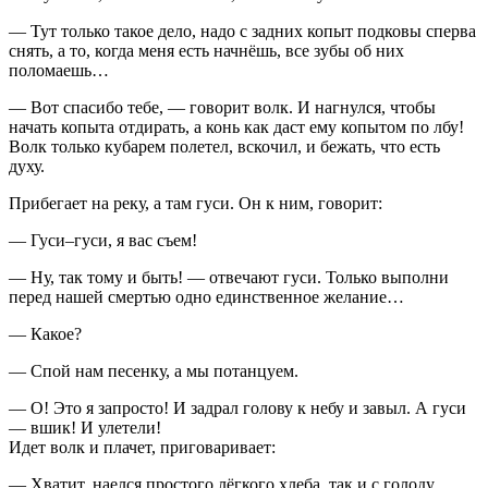
― Тут только такое дело, надо с задних копыт подковы сперва
снять, а то, когда меня есть начнёшь, все зубы об них
поломаешь…
― Вот спасибо тебе, ― говорит волк. И нагнулся, чтобы
начать копыта отдирать, а конь как даст ему копытом по лбу!
Волк только кубарем полетел, вскочил, и бежать, что есть
духу.
Прибегает на реку, а там гуси. Он к ним, говорит:
― Гуси–гуси, я вас съем!
― Ну, так тому и быть! ― отвечают гуси. Только выполни
перед нашей смертью одно единственное желание…
― Какое?
― Спой нам песенку, а мы потанцуем.
― О! Это я запросто! И задрал голову к небу и завыл. А гуси
― вшик! И улетели!
Идет волк и плачет, приговаривает:
― Хватит, наелся простого лёгкого хлеба, так и с голоду