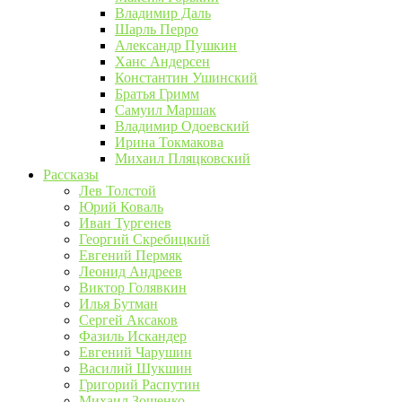
Владимир Даль
Шарль Перро
Александр Пушкин
Ханс Андерсен
Константин Ушинский
Братья Гримм
Самуил Маршак
Владимир Одоевский
Ирина Токмакова
Михаил Пляцковский
Рассказы
Лев Толстой
Юрий Коваль
Иван Тургенев
Георгий Скребицкий
Евгений Пермяк
Леонид Андреев
Виктор Голявкин
Илья Бутман
Сергей Аксаков
Фазиль Искандер
Евгений Чарушин
Василий Шукшин
Григорий Распутин
Михаил Зощенко