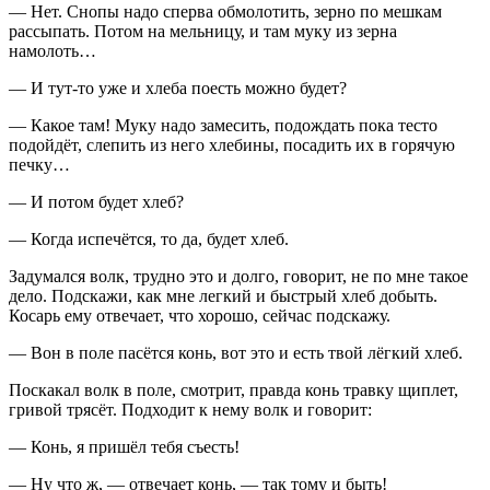
― Нет. Снопы надо сперва обмолотить, зерно по мешкам
рассыпать. Потом на мельницу, и там муку из зерна
намолоть…
― И тут-то уже и хлеба поесть можно будет?
― Какое там! Муку надо замесить, подождать пока тесто
подойдёт, слепить из него хлебины, посадить их в горячую
печку…
― И потом будет хлеб?
― Когда испечётся, то да, будет хлеб.
Задумался волк, трудно это и долго, говорит, не по мне такое
дело. Подскажи, как мне легкий и быстрый хлеб добыть.
Косарь ему отвечает, что хорошо, сейчас подскажу.
― Вон в поле пасётся конь, вот это и есть твой лёгкий хлеб.
Поскакал волк в поле, смотрит, правда конь травку щиплет,
гривой трясёт. Подходит к нему волк и говорит:
― Конь, я пришёл тебя съесть!
― Ну что ж, ― отвечает конь, ― так тому и быть!