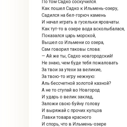
По том Садко соскучился.
Как пошел Садко к Ильмень-озеру,
Садился на бел-горюч камень
И начал играть в гусельки яровчаты.
Как тут-то в озере вода всколыбалася,
Показался царь морской,
Вышел со Ильмени со озера,
Сам говорил таковы слова:
— Ай же ты, Садхо новгородский!
Не знаю, чем буде тебя пожаловать
За твои за утехи за великие,
За твою-то игру нежную:
Аль бессчетной золотой казной?
А не то ступай во Новгород
И ударь о велик заклад,
Заложи свою буйну голову
И выряжай с прочих купцов
Лавки товара красного
И спорь, что в Ильмень-озере