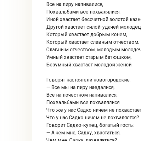
Все на пиру напивалися,
Похвальбами все похвалялися.
Иной хвастает бессчетной золотой казн
Другой хвастает силой-удачей молоде
Который хвастает добрым конем,
Который хвастает славным отчеством.
Славным отчеством, молодым молодеч
Умный хвастает старым батюшком,
Безумный хвастает молодой женой.
Говорят настоятели новогородские:
— Все мы на пиру наедалися,
Все на почестном напивалися,
Похвальбами все похвалялися.
Что же у нас Садко ничем не похвастае
Что у нас Садко ничем не похваляется?
Говорит Садко-купец, богатый гость:
— А чем мне, Садку, хвастаться,
Чем мне, Садку, пахвалятися?