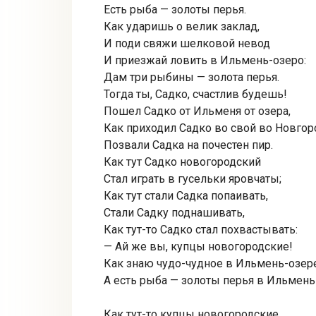
Есть рыба — золоты перья.
Как ударишь о велик заклад,
И поди свяжи шелковой невод
И приезжай ловить в Ильмень-озеро:
Дам три рыбины — золота перья.
Тогда ты, Садко, счастлив будешь!
Пошел Садко от Ильменя от озера,
Как приходил Садко во свой во Новгор
Позвали Садка на почестен пир.
Как тут Садко новогородский
Стал играть в гусельки яровчаты;
Как тут стали Садка попаивать,
Стали Садку поднашивать,
Как тут-то Садко стал похвастывать:
— Ай же вы, купцы новогородские!
Как знаю чудо-чудное в Ильмень-озере
А есть рыба — золоты перья в Ильмень
Как тут-то купцы новогородские