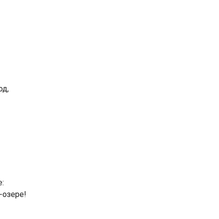
од,
:
-озере!