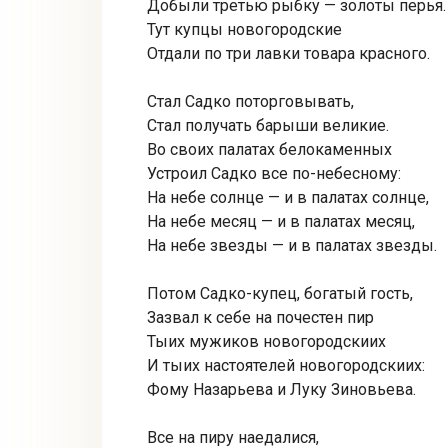
Добыли третью рыбку — золоты перья.
Тут купцы новогородские
Отдали по три лавки товара красного.
Стал Садко поторговывать,
Стал получать барыши великие.
Во своих палатах белокаменных
Устроил Садко все по-небесному:
На небе солнце — и в палатах солнце,
На небе месяц — и в палатах месяц,
На небе звезды — и в палатах звезды.
Потом Садко-купец, богатый гость,
Зазвал к себе на почестен пир
Тыих мужиков новогородскиих
И тыих настоятелей новогородскиих:
Фому Назарьева и Луку Зиновьева.
Все на пиру наедалися,