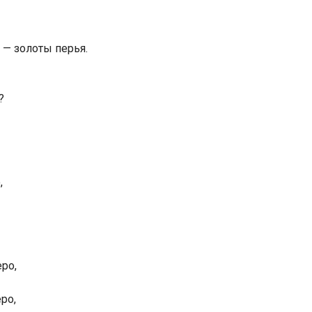
— золоты перья.
?
,
ро,
ро,