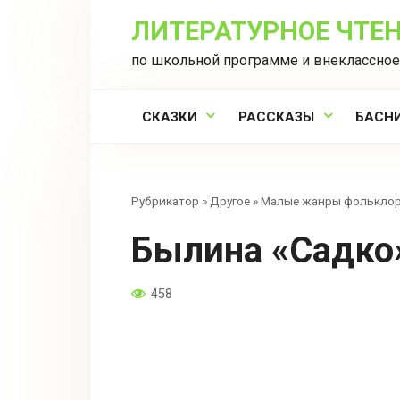
Перейти
ЛИТЕРАТУРНОЕ ЧТЕ
к
контенту
по школьной программе и внеклассное
СКАЗКИ
РАССКАЗЫ
БАСН
Рубрикатор
»
Другое
»
Малые жанры фолькло
Былина «Садко
458