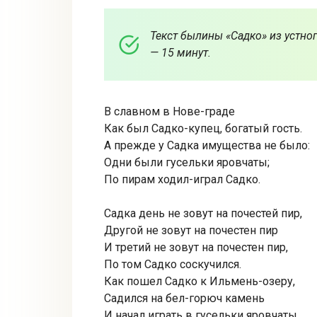
Текст былины «Садко» из устног
— 15 минут.
В славном в Нове-граде
Как был Садко-купец, богатый гость.
А прежде у Садка имущества не было:
Одни были гусельки яровчаты;
По пирам ходил-играл Садко.
Садка день не зовут на почестей пир,
Другой не зовут на почестен пир
И третий не зовут на почестен пир,
По том Садко соскучился.
Как пошел Садко к Ильмень-озеру,
Садился на бел-горюч камень
И начал играть в гусельки яровчаты.