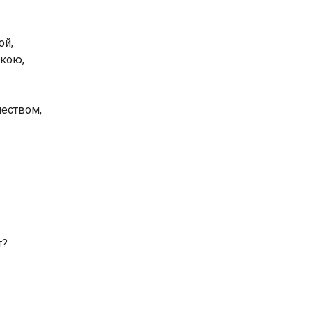
ой,
цкою,
еством,
т?