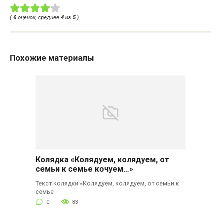
(
6
оценок, среднее
4
из
5
)
Похожие материалы
Колядка «Колядуем, колядуем, от
семьи к семье кочуем…»
Текст колядки «Колядуем, колядуем, от семьи к
семье
0
83