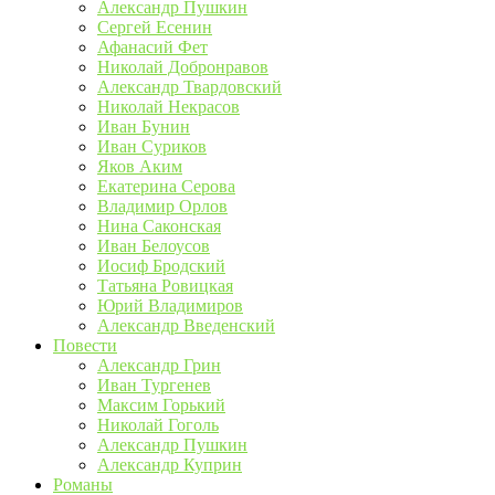
Александр Пушкин
Сергей Есенин
Афанасий Фет
Николай Добронравов
Александр Твардовский
Николай Некрасов
Иван Бунин
Иван Суриков
Яков Аким
Екатерина Серова
Владимир Орлов
Нина Саконская
Иван Белоусов
Иосиф Бродский
Татьяна Ровицкая
Юрий Владимиров
Александр Введенский
Повести
Александр Грин
Иван Тургенев
Максим Горький
Николай Гоголь
Александр Пушкин
Александр Куприн
Романы