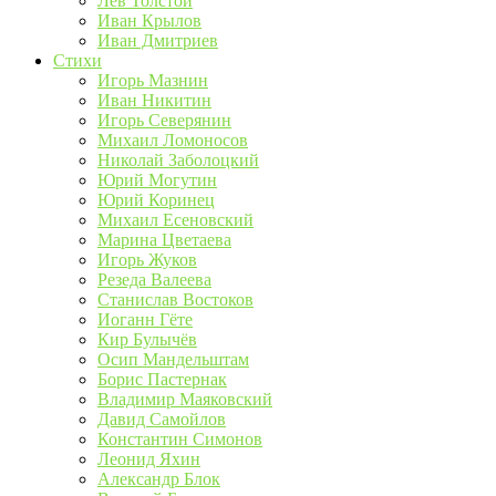
Лев Толстой
Иван Крылов
Иван Дмитриев
Стихи
Игорь Мазнин
Иван Никитин
Игорь Северянин
Михаил Ломоносов
Николай Заболоцкий
Юрий Могутин
Юрий Коринец
Михаил Есеновский
Марина Цветаева
Игорь Жуков
Резеда Валеева
Станислав Востоков
Иоганн Гёте
Кир Булычёв
Осип Мандельштам
Борис Пастернак
Владимир Маяковский
Давид Самойлов
Константин Симонов
Леонид Яхин
Александр Блок