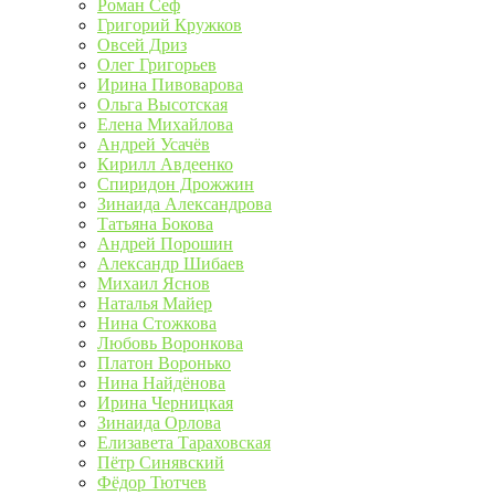
Роман Сеф
Григорий Кружков
Овсей Дриз
Олег Григорьев
Ирина Пивоварова
Ольга Высотская
Елена Михайлова
Андрей Усачёв
Кирилл Авдеенко
Спиридон Дрожжин
Зинаида Александрова
Татьяна Бокова
Андрей Порошин
Александр Шибаев
Михаил Яснов
Наталья Майер
Нина Стожкова
Любовь Воронкова
Платон Воронько
Нина Найдёнова
Ирина Черницкая
Зинаида Орлова
Елизавета Тараховская
Пётр Синявский
Фёдор Тютчев