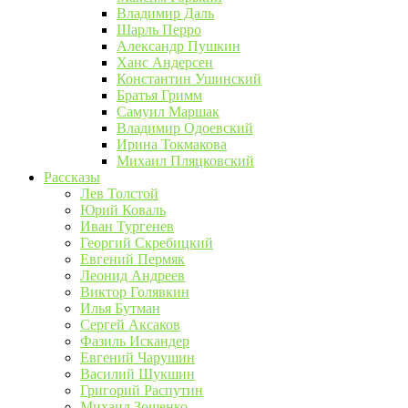
Владимир Даль
Шарль Перро
Александр Пушкин
Ханс Андерсен
Константин Ушинский
Братья Гримм
Самуил Маршак
Владимир Одоевский
Ирина Токмакова
Михаил Пляцковский
Рассказы
Лев Толстой
Юрий Коваль
Иван Тургенев
Георгий Скребицкий
Евгений Пермяк
Леонид Андреев
Виктор Голявкин
Илья Бутман
Сергей Аксаков
Фазиль Искандер
Евгений Чарушин
Василий Шукшин
Григорий Распутин
Михаил Зощенко