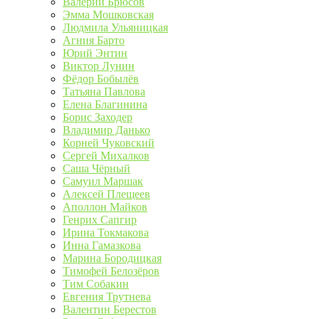
Валерий Брюсов
Эмма Мошковская
Людмила Ульяницкая
Агния Барто
Юрий Энтин
Виктор Лунин
Фёдор Бобылёв
Татьяна Павлова
Елена Благинина
Борис Заходер
Владимир Данько
Корней Чуковский
Сергей Михалков
Саша Чёрный
Самуил Маршак
Алексей Плещеев
Аполлон Майков
Генрих Сапгир
Ирина Токмакова
Инна Гамазкова
Марина Бородицкая
Тимофей Белозёров
Тим Собакин
Евгения Трутнева
Валентин Берестов