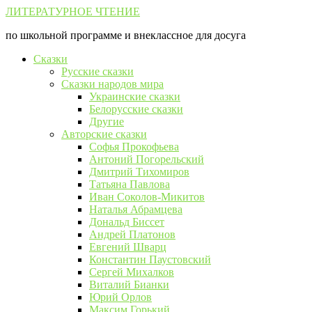
Перейти
ЛИТЕРАТУРНОЕ ЧТЕНИЕ
к
по школьной программе и внеклассное для досуга
контенту
Сказки
Русские сказки
Сказки народов мира
Украинские сказки
Белорусские сказки
Другие
Авторские сказки
Софья Прокофьева
Антоний Погорельский
Дмитрий Тихомиров
Татьяна Павлова
Иван Соколов-Микитов
Наталья Абрамцева
Дональд Биссет
Андрей Платонов
Евгений Шварц
Константин Паустовский
Сергей Михалков
Виталий Бианки
Юрий Орлов
Максим Горький