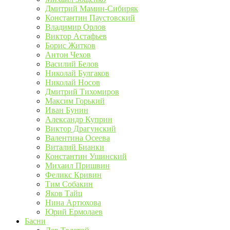
Дмитрий Мамин-Сибиряк
Константин Паустовский
Владимир Орлов
Виктор Астафьев
Борис Житков
Антон Чехов
Василий Белов
Николай Булгаков
Николай Носов
Дмитрий Тихомиров
Максим Горький
Иван Бунин
Александр Куприн
Виктор Драгунский
Валентина Осеева
Виталий Бианки
Константин Ушинский
Михаил Пришвин
Феликс Кривин
Тим Собакин
Яков Тайц
Нина Артюхова
Юрий Ермолаев
Басни