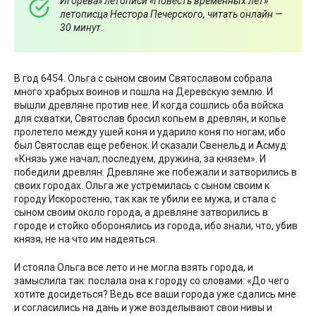
Игорева» летописи «Повесть временных лет»
летописца Нестора Печерского, читать онлайн —
30 минут.
В год 6454. Ольга с сыном своим Святославом собрала
много храбрых воинов и пошла на Деревскую землю. И
вышли древляне против нее. И когда сошлись оба войска
для схватки, Святослав бросил копьем в древлян, и копье
пролетело между ушей коня и ударило коня по ногам, ибо
был Святослав еще ребенок. И сказали Свенельд и Асмуд:
«Князь уже начал; последуем, дружина, за князем». И
победили древлян. Древляне же побежали и затворились в
своих городах. Ольга же устремилась с сыном своим к
городу Искоростеню, так как те убили ее мужа, и стала с
сыном своим около города, а древляне затворились в
городе и стойко оборонялись из города, ибо знали, что, убив
князя, не на что им надеяться.
И стояла Ольга все лето и не могла взять города, и
замыслила так: послала она к городу со словами: «До чего
хотите досидеться? Ведь все ваши города уже сдались мне
и согласились на дань и уже возделывают свои нивы и