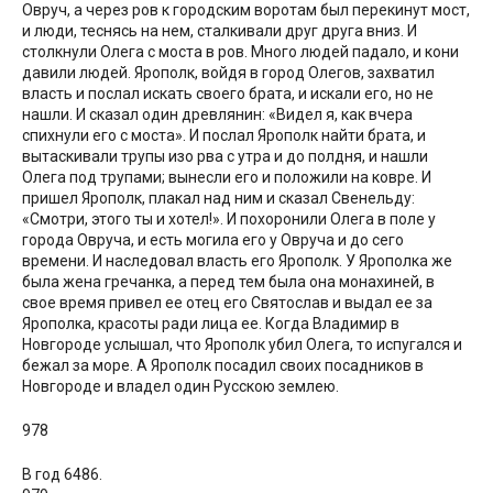
Овруч, а через ров к городским воротам был перекинут мост,
и люди, теснясь на нем, сталкивали друг друга вниз. И
столкнули Олега с моста в ров. Много людей падало, и кони
давили людей. Ярополк, войдя в город Олегов, захватил
власть и послал искать своего брата, и искали его, но не
нашли. И сказал один древлянин: «Видел я, как вчера
спихнули его с моста». И послал Ярополк найти брата, и
вытаскивали трупы изо рва с утра и до полдня, и нашли
Олега под трупами; вынесли его и положили на ковре. И
пришел Ярополк, плакал над ним и сказал Свенельду:
«Смотри, этого ты и хотел!». И похоронили Олега в поле у
города Овруча, и есть могила его у Овруча и до сего
времени. И наследовал власть его Ярополк. У Ярополка же
была жена гречанка, а перед тем была она монахиней, в
свое время привел ее отец его Святослав и выдал ее за
Ярополка, красоты ради лица ее. Когда Владимир в
Новгороде услышал, что Ярополк убил Олега, то испугался и
бежал за море. А Ярополк посадил своих посадников в
Новгороде и владел один Русскою землею.
978
В год 6486.