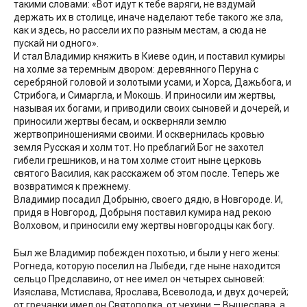
такими словами: «Вот идут к тебе варяги, не вздумай
держать их в столице, иначе наделают тебе такого же зла,
как и здесь, но рассели их по разным местам, а сюда не
пускай ни одного».
И стал Владимир княжить в Киеве один, и поставил кумиры
на холме за теремным двором: деревянного Перуна с
серебряной головой и золотыми усами, и Хорса, Дажьбога, и
Стрибога, и Симаргла, и Мокошь. И приносили им жертвы,
называя их богами, и приводили своих сыновей и дочерей, и
приносили жертвы бесам, и оскверняли землю
жертвоприношениями своими. И осквернилась кровью
земля Русская и холм тот. Но преблагий Бог не захотел
гибели грешников, и на том холме стоит ныне церковь
святого Василия, как расскажем об этом после. Теперь же
возвратимся к прежнему.
Владимир посадил Добрыню, своего дядю, в Новгороде. И,
придя в Новгород, Добрыня поставил кумира над рекою
Волховом, и приносили ему жертвы новгородцы как богу.
Был же Владимир побежден похотью, и были у него жены:
Рогнеда, которую поселил на Лыбеди, где ныне находится
сельцо Предславино, от нее имел он четырех сыновей:
Изяслава, Мстислава, Ярослава, Всеволода, и двух дочерей;
от гречанки имел он Святополка, от чехини — Вышеслава, а