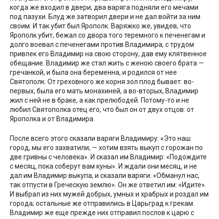
когда же входил в двери, два варяга подняли его мечами
под пазухи. Блуд же затворил двери и не дал войти за ним
своим. И так убит был Ярополк. Варяжко же, увидев, что
Ярополк убит, бежал со двора того теремного к печенегам и
долго воевал с печенегами против Владимира, с трудом
привлек его Владимир на свою сторону, дав ему клятвенное
обещание. Владимир же стал жить с женою своего брата —
гречанкой, и была она беременна, и родился от нее
Святополк. От греховного же корня зол плод бывает: во-
первых, была его мать монахиней, а во-вторых, Владимир
жил с ней не в браке, а как прелюбодей. Потому-то и не
любил Святополка отец его, что был он от двух отцов: от
Ярополка и от Владимира.
После всего этого сказали варяги Владимиру: «Это наш
город, мы его захватили, — хотим взять выкуп с горожан по
две гривны с человека». И сказал им Владимир: «Подождите
с месяц, пока соберут вам куны». И ждали они месяц, и не
дал им Владимир выкупа, и сказали варяги: «Обманул нас,
так отпусти в Греческую землю». Он же ответил им: «Идите».
И выбрал из них мужей добрых, умных и храбрых и роздал им
города; остальные же отправились в Царьград к грекам.
Владимир же еще прежде них отправил послов к царю с