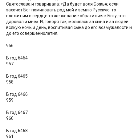
Святослава и говаривала: «Да будет воля Божья; если
захочет Бог помиловать род мой и землю Русскую, то
вложит им в сердце то же желание обратиться к Богу, что
даровал и мне». И, говоря так, молилась за сына и за людей
всякую ночь и день, воспитывая сына до его возмужалости и
до его совершеннолетия.
956
В год 6464.
957
В год 6465.
958
В год 6466.
959
В год 6467.
960
В год 6468.
961