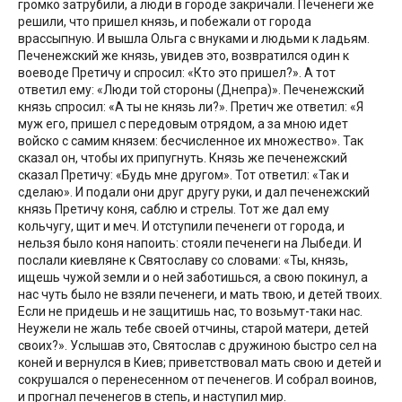
громко затрубили, а люди в городе закричали. Печенеги же
решили, что пришел князь, и побежали от города
врассыпную. И вышла Ольга с внуками и людьми к ладьям.
Печенежский же князь, увидев это, возвратился один к
воеводе Претичу и спросил: «Кто это пришел?». А тот
ответил ему: «Люди той стороны (Днепра)». Печенежский
князь спросил: «А ты не князь ли?». Претич же ответил: «Я
муж его, пришел с передовым отрядом, а за мною идет
войско с самим князем: бесчисленное их множество». Так
сказал он, чтобы их припугнуть. Князь же печенежский
сказал Претичу: «Будь мне другом». Тот ответил: «Так и
сделаю». И подали они друг другу руки, и дал печенежский
князь Претичу коня, саблю и стрелы. Тот же дал ему
кольчугу, щит и меч. И отступили печенеги от города, и
нельзя было коня напоить: стояли печенеги на Лыбеди. И
послали киевляне к Святославу со словами: «Ты, князь,
ищешь чужой земли и о ней заботишься, а свою покинул, а
нас чуть было не взяли печенеги, и мать твою, и детей твоих.
Если не придешь и не защитишь нас, то возьмут-таки нас.
Неужели не жаль тебе своей отчины, старой матери, детей
своих?». Услышав это, Святослав с дружиною быстро сел на
коней и вернулся в Киев; приветствовал мать свою и детей и
сокрушался о перенесенном от печенегов. И собрал воинов,
и прогнал печенегов в степь, и наступил мир.