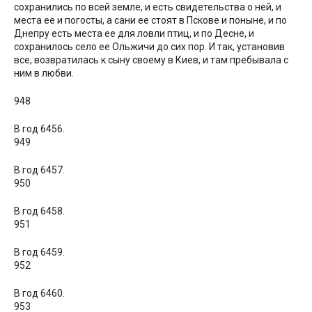
сохранились по всей земле, и есть свидетельства о ней, и
места ее и погосты, а сани ее стоят в Пскове и поныне, и по
Днепру есть места ее для ловли птиц, и по Десне, и
сохранилось село ее Ольжичи до сих пор. И так, установив
все, возвратилась к сыну своему в Киев, и там пребывала с
ним в любви.
948
В год 6456.
949
В год 6457.
950
В год 6458.
951
В год 6459.
952
В год 6460.
953