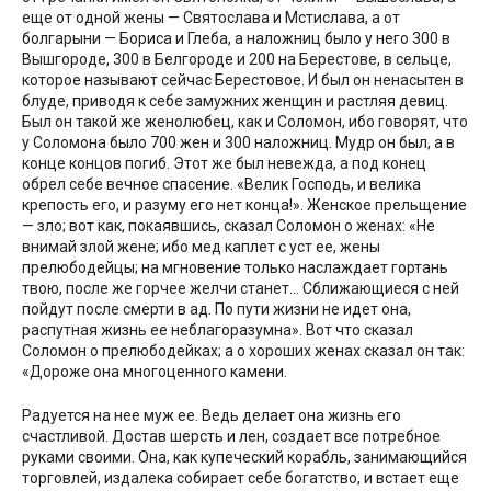
еще от одной жены — Святослава и Мстислава, а от
болгарыни — Бориса и Глеба, а наложниц было у него 300 в
Вышгороде, 300 в Белгороде и 200 на Берестове, в сельце,
которое называют сейчас Берестовое. И был он ненасытен в
блуде, приводя к себе замужних женщин и растляя девиц.
Был он такой же женолюбец, как и Соломон, ибо говорят, что
у Соломона было 700 жен и 300 наложниц. Мудр он был, а в
конце концов погиб. Этот же был невежда, а под конец
обрел себе вечное спасение. «Велик Господь, и велика
крепость его, и разуму его нет конца!». Женское прельщение
— зло; вот как, покаявшись, сказал Соломон о женах: «Не
внимай злой жене; ибо мед каплет с уст ее, жены
прелюбодейцы; на мгновение только наслаждает гортань
твою, после же горчее желчи станет… Сближающиеся с ней
пойдут после смерти в ад. По пути жизни не идет она,
распутная жизнь ее неблагоразумна». Вот что сказал
Соломон о прелюбодейках; а о хороших женах сказал он так:
«Дороже она многоценного камени.
Радуется на нее муж ее. Ведь делает она жизнь его
счастливой. Достав шерсть и лен, создает все потребное
руками своими. Она, как купеческий корабль, занимающийся
торговлей, издалека собирает себе богатство, и встает еще