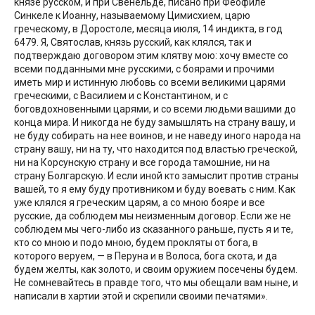
князе русском, и при Свенельде, писано при Феофиле
Синкеле к Иоанну, называемому Цимисхием, царю
греческому, в Доростоле, месяца июля, 14 индикта, в год
6479. Я, Святослав, князь русский, как клялся, так и
подтверждаю договором этим клятву мою: хочу вместе со
всеми подданными мне русскими, с боярами и прочими
иметь мир и истинную любовь со всеми великими царями
греческими, с Василием и с Константином, и с
боговдохновенными царями, и со всеми людьми вашими до
конца мира. И никогда не буду замышлять на страну вашу, и
не буду собирать на нее воинов, и не наведу иного народа на
страну вашу, ни на ту, что находится под властью греческой,
ни на Корсунскую страну и все города тамошние, ни на
страну Болгарскую. И если иной кто замыслит против страны
вашей, то я ему буду противником и буду воевать с ним. Как
уже клялся я греческим царям, а со мною бояре и все
русские, да соблюдем мы неизменным договор. Если же не
соблюдем мы чего-либо из сказанного раньше, пусть я и те,
кто со мною и подо мною, будем прокляты от бога, в
которого веруем, — в Перуна и в Волоса, бога скота, и да
будем желты, как золото, и своим оружием посечены будем.
Не сомневайтесь в правде того, что мы обещали вам ныне, и
написали в хартии этой и скрепили своими печатями».