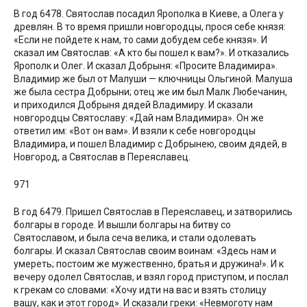
В год 6478. Святослав посадил Ярополка в Киеве, а Олега у
древлян. В то время пришли новгородцы, прося себе князя:
«Если не пойдете к нам, то сами добудем себе князя». И
сказал им Святослав: «А кто бы пошел к вам?». И отказались
Ярополк и Олег. И сказал Добрыня: «Просите Владимира».
Владимир же был от Малуши — ключницы Ольгиной. Малуша
же была сестра Добрыни; отец же им был Малк Любечанин,
и приходился Добрыня дядей Владимиру. И сказали
новгородцы Святославу: «Дай нам Владимира». Он же
ответил им: «Вот он вам». И взяли к себе новгородцы
Владимира, и пошел Владимир с Добрынею, своим дядей, в
Новгород, а Святослав в Переяславец.
971
В год 6479. Пришел Святослав в Переяславец, и затворились
болгары в городе. И вышли болгары на битву со
Святославом, и была сеча велика, и стали одолевать
болгары. И сказал Святослав своим воинам: «Здесь нам и
умереть; постоим же мужественно, братья и дружина!». И к
вечеру одолел Святослав, и взял город приступом, и послал
к грекам со словами: «Хочу идти на вас и взять столицу
вашу, как и этот город». И сказали греки: «Невмоготу нам