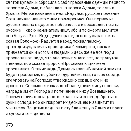
святой купели, и сбросила с себя греховные одежды первого
человека Адама, и облеклась в нового Адама, то есть в
Христа. Мы же взываем к ней: «Радуйся, русское познание
Бога, начало нашего с ним примирения». Она первая из
русских вошла в царство небесное, ее и восхваляют сыны
русские — свою начинательницу, ибо и по смерти молится
она Богу за Русь. Ведь души праведных не умирают; как
сказал Соломон: «Радуется народ похваляемому
праведнику»; память праведника бессмертна, так как
признается он и Богом и людьми. Здесь же ее все люди
прославляют, видя, что она лежит много лет, не тронутая
тлением; ибо сказал пророк: «Прославляющих меня
прославлю». О таких ведь Давид сказал: «В вечной памяти
будет праведник, не убоится дурной молвы; готово сердце
его уповать на Господа; утверждено сердце его и не
дрогнет». Соломон же сказал: «Праведники живут вовеки;
награда им от Господа и попечение о них у Всевышнего.
Посему получат они царство красоты и венец доброты от
руки Господа, ибо он покроет их десницею и защитит их
мышцею». Защитил ведь он и эту блаженную Ольгу от врага
и супостата — дьявола.
970