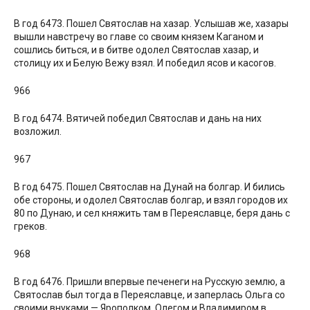
В год 6473. Пошел Святослав на хазар. Услышав же, хазары
вышли навстречу во главе со своим князем Каганом и
сошлись биться, и в битве одолел Святослав хазар, и
столицу их и Белую Вежу взял. И победил ясов и касогов.
966
В год 6474. Вятичей победил Святослав и дань на них
возложил.
967
В год 6475. Пошел Святослав на Дунай на болгар. И бились
обе стороны, и одолел Святослав болгар, и взял городов их
80 по Дунаю, и сел княжить там в Переяславце, беря дань с
греков.
968
В год 6476. Пришли впервые печенеги на Русскую землю, а
Святослав был тогда в Переяславце, и заперлась Ольга со
своими внуками — Ярополком, Олегом и Владимиром в