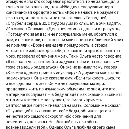
этому; но если кто собирался креститься, то не запрещал, а
только насмехался над тем. «Ибо для неверующих вера
христианская юродство есть»; «Ибо не знают, не разумеют
те, кто ходят во тьме», и не ведают славы Господней;
«Огрубели сердца их, с трудом уши их слышат, а очи видят».
Ибо сказал Соломон: «Дела нечестивых далеки от разума»;
«Потому что звал вас и не послушались меня, обратился к
вам, и не внимали, но отвергли мои советы и обличений моих
не приняли»; «Возненавидели премудрость, а страха
Божьего не избрали для себя, не захотели принять советов
моих, презрели обличения мои». Так и Ольга часто говорила:
«Я познала Бога, сын мой, и радуюсь; если и ты познаешь —
тоже станешь радоваться». Он же не внимал тому, говоря:
«Как мне одному принять иную веру? А дружина моя станет
насмехаться». Она же сказала ему: «Если ты крестишься, то
и все сделают то же». Он же не послушался матери,
продолжая жить по языческим обычаям, не зная, что кто
матери не послушает — в беду впадет, как сказано: «Если кто
отца или матери не послушает, то смерть примет».
Святослав же притом гневался на мать. Соломон же сказал:
«Поучающий злых наживет себе беды, обличающего же
нечестивого самого оскорбят; ибо обличения для
нечестивых, как язвы. Не обличай злых, чтобы не
возненавидели тебя». Однако Ольга любила своего сына