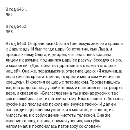
В год 6461.
954
В год 6462.
955
В год 6463. Отправилась Ольга в Греческую землю и пришла
к Царьграду. И был тогда царь Константин, сын Льва, и
пришла к нему Ольга, и, увидев, что она очень красива
лицом и разумна, подивился царь ее разуму, беседуя с нею,
и сказал ей: «Достойна ты царствовать с нами в столице
нашей». Она же, поразмыслив, ответила царю: «Я язычница;
если хочешь крестить меня, то крести меня сам — иначе не
крещусь». И крестил ее царь с патриархом. Просветившись
же, она радовалась душой и телом; и наставил ее патриарх в
вере, и сказал ей: «Благословенна ты в женах русских, так
как возлюбила свет и оставила тьму. Благословят тебя сыны
русские до последних поколений внуков твоих». И дал ей
заповеди о церковном уставе, и о молитве, и о посте, и о
милостыне, и о соблюдении чистоты телесной. Она же,
склонив голову, стояла, внимая учению, как губка
напояемая; и поклонилась патриарху со словами: