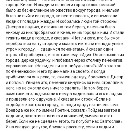
городе Киеве. И осадили печенеги город силою великой:
было их бесчисленное множество вокруг города, и нельзя
было ни выйти из города, ни вести послать, и изнемогали
люди от голода и жажды. И собрались люди той стороны
Днепра в ладьях, и стояли на том берегу, и нельзя было
никому из них пробраться в Киев, ни из города к ним. И стали
тужить люди в городе, и сказали: «Нет ли кого, кто бы смог
перебраться на ту сторону и сказать им: если не подступите
утром к городу, — сдадимся печенегам». И сказал один
отрок: «Я проберусь», и ответили ему: «Иди». Он же вышел из
города, держа уздечку, и побежал через стоянку печенегов,
спрашивая их: «Не видел ли кто-нибудь коня?». Ибо знал он
по-печенежски, и его принимали за своего. И когда
приблизился он к реке, то, скинув одежду, бросился в Днепр
и поплыл. Увидев это, печенеги кинулись за ним, стреляли в
него, но не смогли ему ничего сделать. На том берегу
заметили это, подъехали к нему в ладье, взяли его в ладью
и привезли его к дружине. И сказал им отрок: «Если не
подойдете завтра к городу, то люди сдадутся печенегам».
Воевода же их, по имени Претич, сказал: «Пойдем завтра в
ладьях и, захватив княгиню и княжичей, умчим на этот
берег. Если же не сделаем этого, то погубит нас Святослав».
И на следующее утро, близко к рассвету, сели в ладьи и