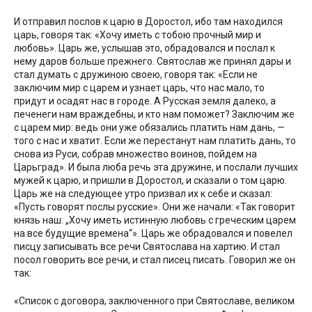
И отправил послов к царю в Доростол, ибо там находился
царь, говоря так: «Хочу иметь с тобою прочный мир и
любовь». Царь же, услышав это, обрадовался и послал к
нему даров больше прежнего. Святослав же принял дары и
стал думать с дружиною своею, говоря так: «Если не
заключим мир с царем и узнает царь, что нас мало, то
придут и осадят нас в городе. А Русская земля далеко, а
печенеги нам враждебны, и кто нам поможет? Заключим же
с царем мир: ведь они уже обязались платить нам дань, —
того с нас и хватит. Если же перестанут нам платить дань, то
снова из Руси, собрав множество воинов, пойдем на
Царьград». И была люба речь эта дружине, и послали лучших
мужей к царю, и пришли в Доростол, и сказали о том царю.
Царь же на следующее утро призвал их к себе и сказал:
«Пусть говорят послы русские». Они же начали: «Так говорит
князь наш: „Хочу иметь истинную любовь с греческим царем
на все будущие времена“». Царь же обрадовался и повелел
писцу записывать все речи Святослава на хартию. И стал
посол говорить все речи, и стал писец писать. Говорил же он
так:
«Список с договора, заключенного при Святославе, великом