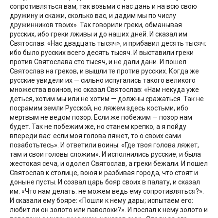
сопротивляться вам, так возьми с нас дань и на всю свою
дружину и скажи, сколько вас, и дадим мы по числу
дружинников твоих». Так говорили греки, обманывая
русских, ибо греки лживы и до наших дней. И сказал им
Святослав: «Нас двадцать тысяч», и прибавил десять тысяч:
ибо было русских всего десять тысяч. И выставили греки
против Святослава сто тысяч, и не дали дани. И пошел
Святослав на греков, и вышли те против русских. Когда же
русские увидели их — сильно испугались такого великого
множества воинов, но сказал Святослав: «Нам некуда уже
деться, хотим мы или не хотим — должны сражаться. Так не
посрамим земли Русской, но ляжем здесь костьми, ибо
мертвым не ведом позор. Если же побежим — позор нам
будет. Так не побежим же, но станем крепко, а я пойду
впереди вас: если моя голова ляжет, то о своих сами
позаботьтесь». И ответили воины: «Где твоя голова ляжет,
там и свои головы сложим». И исполнились русские, и была
жестокая сеча, и одолел Святослав, а греки бежали. И пошел
Святослав к столице, воюя и разбивая города, что стоят и
доныне пусты. И созвал царь бояр своих в палату, и сказал
им: «Что нам делать: не можем ведь ему сопротивляться?».
И сказали ему бояре: «Пошли к нему дары; испытаем его:
любит ли он золото или паволоки?». И послал к нему золото и