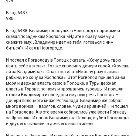
979
В год 6487.
980
В год 6488. Владимир вернулся в Новгород с варягами и
сказал посадникам Ярополка: «Идите к брату моему и
скажите ему: „Владимир идет на тебя, готовься с ним
биться“». И сел в Новгороде.
И послал к Рогволоду в Полоцк сказать: «Хочу дочь твою
взять себе в жены». Тот же спросил у дочери своей: «Хочешь
ли за Владимира?». Она ответила: «Не хочу разуть сына
рабыни, но хочу за Ярополка». Этот Рогволод пришел из-за
моря и держал власть свою в Полоцке, а Туры держал
власть в Турове, по нему и прозвались туровцы. И пришли
отроки Владимира и поведали ему всю речь Рогнеды —
дочери полоцкого князя Рогволода. Владимир же собрал
много воинов — варягов, словен, чуди и кривичей — и пошел
на Рогволода. А в это время собирались уже вести Рогнеду
за Ярополка. И напал Владимир на Полоцк, и убил Рогволода
и двух его сыновей, а дочь его взял в жены.
И пошел на Ярополка. И пришел Владимир к Киеву с большим