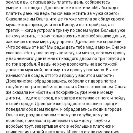
земли; а вы, отказываясь платить дань, собираетесь
умереть с голода». Древляне же ответили: «Мы бы рады
платить дань, но ведь ты хочешь мстить за мужа своего».
Сказала же им Ольга, что-де «я уже мстила за обиду своего
мужа, когда приходили вы к Киеву, и во второй раз, а в
третий — когда устроила тризну по своем муже. Больше уже
не хочу мстить, — хочу только взять с вас небольшую дань и,
заключив с вами мир, уйду прочь». Древляне же спросили:
«Что хочешь от нас? Мы рады дать тебе мед и меха». Она же
сказала: «Нет у вас теперь ни меду, ни мехов, поэтому прошу
у вас немного: дайте мне от каждого двора по три голубя да
по три воробья. Я ведь не хочу возложить на вас тяжкой
дани, как муж мой, поэтому-то и прошу у вас мало. Вы же
изнемогли в осаде, оттого и прошу у вас этой малости».
Древляне же, обрадовавшись, собрали от двора по три
голубя и по три воробья и послали к Ольге с поклоном. Ольга
же сказала им: «Вот вы и покорились уже мне и моему
дитяти, — идите в город, а я завтра отступлю от него и пойду
в свой город». Древляне же с радостью вошли в город и
поведали обо всем людям, и обрадовались люди в городе.
Ольга же, раздав воинам — кому по голубю, кому по
воробью, приказала привязывать каждому голубю и
воробью трут, завертывая его в небольшие платочки и
прикрепляя ниткой к каждому. И, когда стало смеркаться,