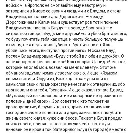
войском, а Ярополк не смог выйти ему навстречу и
затворился в Киеве со своими людьми и с Блудом, и стоял
Владимир, окопавшись, на Дорогожиче — между
Дорогожичем и Капичем, и существует ров тот и поныне.
Владимир же послал к Блуду — воеводе Ярополка — с
хитростью говоря: «Будь мне другом! Если убью брата моего,
то буду почитать тебя как отца, и честь большую получишь
от меня; не я ведь начал убивать братьев, но он. Я же,
убоявшись этого, выступил против него». И сказал Блуд
послам Владимировым: «Буду с тобой в любви и дружбе». О
злое коварство человеческое! Как говорит Давид: «Человек,
который ел хлеб мой, возвел на меня клевету». Этот же
обманом задумал измену своему князю. И еще: «Языком
своим льстили. Осуди их, Боже, да откажутся они от
замыслов своих; по множеству нечестия их отвергни их, ибо
прогневали они тебя, Господи». И еще сказал тот же Давид:
«Муж скорый на кровопролитие и коварный не проживет и
половины дней своих». Зол совет тех, кто толкает на
кровопролитие; безумцы те, кто, приняв от князя или
господина своего почести или дары, замышляют погубить
жизнь своего князя; хуже они бесов. Так вот и Блуд предал
князя своего, приняв от него многую честь: потому и
виновен он в крови той. Затворился Блуд (в городе) вместе с