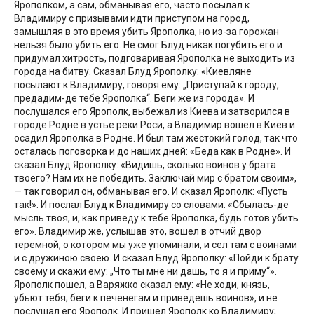
Ярополком, а сам, обманывая его, часто посылал к
Владимиру с призывами идти приступом на город,
замышляя в это время убить Ярополка, но из-за горожан
нельзя было убить его. Не смог Блуд никак погубить его и
придумал хитрость, подговаривая Ярополка не выходить из
города на битву. Сказал Блуд Ярополку: «Киевляне
посылают к Владимиру, говоря ему: „Приступай к городу,
предадим-де тебе Ярополка“. Беги же из города». И
послушался его Ярополк, выбежал из Киева и затворился в
городе Родне в устье реки Роси, а Владимир вошел в Киев и
осадил Ярополка в Родне. И был там жестокий голод, так что
осталась поговорка и до наших дней: «Беда как в Родне». И
сказал Блуд Ярополку: «Видишь, сколько воинов у брата
твоего? Нам их не победить. Заключай мир с братом своим»,
— так говорил он, обманывая его. И сказал Ярополк: «Пусть
так!». И послал Блуд к Владимиру со словами: «Сбылась-де
мысль твоя, и, как приведу к тебе Ярополка, будь готов убить
его». Владимир же, услышав это, вошел в отчий двор
теремной, о котором мы уже упоминали, и сел там с воинами
и с дружиною своею. И сказал Блуд Ярополку: «Пойди к брату
своему и скажи ему: „Что ты мне ни дашь, то я и приму“».
Ярополк пошел, а Варяжко сказал ему: «Не ходи, князь,
убьют тебя; беги к печенегам и приведешь воинов», и не
послушал его Ярополк. И пришел Ярополк ко Владимиру;