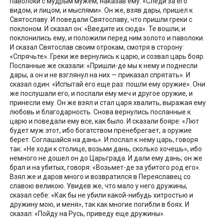
паволоки с мудрым мужем, наказав ему: «Следи за его
видом, и лицом, и мыслями». Он же, взяв дары, пришел к
Святославу. И поведали Святославу, что пришли греки с
поклоном. И сказал он: «Введите их сюда». Те вошли, и
поклонились ему, и положили перед ним золото и паволоки.
И сказал Святослав своим отрокам, смотря в сторону:
«Спрячьте». Греки же вернулись к царю, и созвал царь бояр.
Посланные же сказали: «Пришли-де мы к нему и поднесли
дары, а он и не взглянул на них — приказал спрятать». И
сказал один: «Испытай его еще раз: пошли ему оружие». Они
же послушали его, и послали ему меч и другое оружие, и
принесли ему. Он же взял и стал царя хвалить, выражая ему
любовь и благодарность. Снова вернулись посланные к
царю и поведали ему все, как было. И сказали бояре: «Лют
будет муж этот, ибо богатством пренебрегает, а оружие
берет. Соглашайся на дань». И послал к нему царь, говоря
так: «Не ходи к столице, возьми дань, сколько хочешь», ибо
немного не дошел он до Царьграда. И дали ему дань; он же
брал и на убитых, говоря: «Возьмет-де за убитого род его».
Взял же и даров много и возвратился в Переяславец со
славою великою. Увидев же, что мало у него дружины,
сказал себе: «Как бы не убили какой-нибудь хитростью и
дружину мою, и меня», так как многие погибли в боях. И
сказал: «Пойду на Русь, приведу еще дружины».