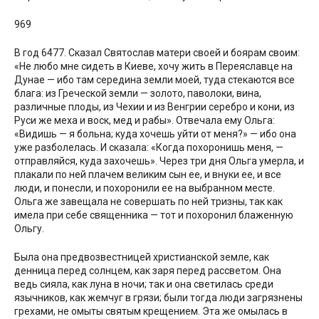
969
В год 6477. Сказал Святослав матери своей и боярам своим:
«Не любо мне сидеть в Киеве, хочу жить в Переяславце на
Дунае — ибо там середина земли моей, туда стекаются все
блага: из Греческой земли — золото, паволоки, вина,
различные плоды, из Чехии и из Венгрии серебро и кони, из
Руси же меха и воск, мед и рабы». Отвечала ему Ольга:
«Видишь — я больна; куда хочешь уйти от меня?» — ибо она
уже разболелась. И сказала: «Когда похоронишь меня, —
отправляйся, куда захочешь». Через три дня Ольга умерла, и
плакали по ней плачем великим сын ее, и внуки ее, и все
люди, и понесли, и похоронили ее на выбранном месте.
Ольга же завещала не совершать по ней тризны, так как
имела при себе священника — тот и похоронил блаженную
Ольгу.
Была она предвозвестницей христианской земле, как
денница перед солнцем, как заря перед рассветом. Она
ведь сияла, как луна в ночи; так и она светилась среди
язычников, как жемчуг в грязи; были тогда люди загрязнены
грехами, не омыты святым крещением. Эта же омылась в