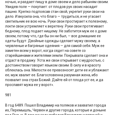
ночью, и раздает пищу в доме своем и дело рабыням своим.
Увидев поле — покупает: от плодов рук своих насадит
пашню. Крепко подпоясав стан свой, укрепит руки свои на
дело. И вкусила она, что благо — трудиться, и не угасает
светильник ее всю ночь. Руки свои простирает к полезному,
локти свои устремляет к веретену. Руки свои протягивает
бедному, плод подает нищему. Не заботится муж ее о доме
своем, потому что, где бы он ни был, — все домашние ее
одеты будут. Двойные одежды сделает мужу своему, а
червленые и багряные одеяния — для самой себя. Муж ее
заметен всем у ворот, когда сядет на совете со
старейшинами и жителями земли. Покрывала сделает она и
отдаст в продажу. Уста же свои открывает с мудростью, с
достоинством говорит языком своим. В силу и в красоту
облеклась она. Милости ее превозносят дети ее и ублажают
ее; муж хвалит ее. Благословенна разумная жена, ибо
похвалит она страх Божий. Дайте ей от плода уст ее, и да
прославят мужа ее у ворот».
981
В год 6489. Пошел Владимир на поляков и захватил города
их, Перемышль, Червен и другие города, которые и доныне