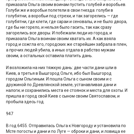
приказала Ольга своим воинам пустить голубей и воробьев.
Голуби же и воробьи полетели в свои гнезда: голуби в
голубятни, а воробьи под стрехи, и так загорелись — где
голубятни, где клети, где сараи и сеновалы, и не было двора,
где бы ни горело, и нельзя было гасить, так как сразу
загорелись все дворы. И побежали люди из города, и
приказала Ольга воинам своим хватать их. А как взяла
город и сожгла его, городских же старейшин забрала в плен,
а прочих людей убила, а иных отдала в рабство мужам
своим, а остальных оставила платить дань.
И возложила на них тяжкую дань: две части дани шли в
Киев, а третья в Вышгород Ольге, ибо был Вышгород
городом Ольгиным. И пошла Ольга с сыном своим и с
дружиной по Древлянской земле, устанавливая дани и
налоги; и сохранились места ее стоянок и места для охоты. И
пришла в город свой Киев с сыном своим Святославом, и
пробыла здесь год.
947
В год 6455. Отправилась Ольга к Новгороду и установила по
Мсте погосты и дани и по Луге — оброки и дани, и ловища ее