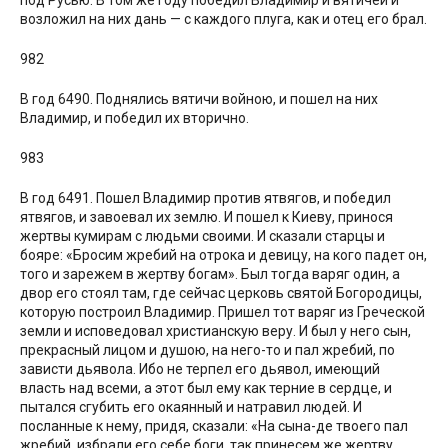
под Русью. В том же году победил Владимир и вятичей и
возложил на них дань — с каждого плуга, как и отец его брал.
982
В год 6490. Поднялись вятичи войною, и пошел на них
Владимир, и победил их вторично.
983
В год 6491. Пошел Владимир против ятвягов, и победил
ятвягов, и завоевал их землю. И пошел к Киеву, принося
жертвы кумирам с людьми своими. И сказали старцы и
бояре: «Бросим жребий на отрока и девицу, на кого падет он,
того и зарежем в жертву богам». Был тогда варяг один, а
двор его стоял там, где сейчас церковь святой Богородицы,
которую построил Владимир. Пришел тот варяг из Греческой
земли и исповедовал христианскую веру. И был у него сын,
прекрасный лицом и душою, на него-то и пал жребий, по
зависти дьявола. Ибо не терпел его дьявол, имеющий
власть над всеми, а этот был ему как терние в сердце, и
пытался сгубить его окаянный и натравил людей. И
посланные к нему, придя, сказали: «На сына-де твоего пал
жребий, избрали его себе боги, так принесем же жертву