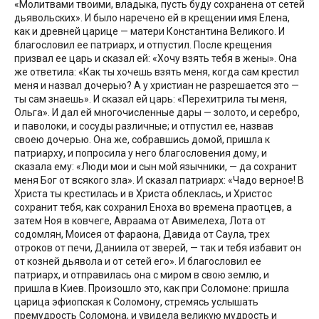
«Молитвами твоими, владыка, пусть буду сохранена от сетей
дьявольских». И было наречено ей в крещении имя Елена,
как и древней царице — матери Константина Великого. И
благословил ее патриарх, и отпустил. После крещения
призвал ее царь и сказал ей: «Хочу взять тебя в жены». Она
же ответила: «Как ты хочешь взять меня, когда сам крестил
меня и назвал дочерью? А у христиан не разрешается это —
ты сам знаешь». И сказал ей царь: «Перехитрила ты меня,
Ольга». И дал ей многочисленные дары — золото, и серебро,
и паволоки, и сосуды различные; и отпустил ее, назвав
своею дочерью. Она же, собравшись домой, пришла к
патриарху, и попросила у него благословения дому, и
сказала ему: «Люди мои и сын мой язычники, — да сохранит
меня Бог от всякого зла». И сказал патриарх: «Чадо верное! В
Христа ты крестилась и в Христа облеклась, и Христос
сохранит тебя, как сохранил Еноха во времена праотцев, а
затем Ноя в ковчеге, Авраама от Авимелеха, Лота от
содомлян, Моисея от фараона, Давида от Саула, трех
отроков от печи, Даниила от зверей, — так и тебя избавит он
от козней дьявола и от сетей его». И благословил ее
патриарх, и отправилась она с миром в свою землю, и
пришла в Киев. Произошло это, как при Соломоне: пришла
царица эфиопская к Соломону, стремясь услышать
премудрость Соломона, и увидела великую мудрость и