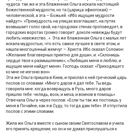
чудеса: так же и эта блаженная Ольга искала настоящей
божественной мудрости, но та (царица эфиопская) —
человеческой, а эта — Божьей. «Ибо ищущие мудрости
найдут». «Премудрость на улицах возглашает, на путях
возвышает голос свой, на городских стенах проповедует, в
городских воротах громко говорит: доколе невежды будут
любить невежество…». Эта же блаженная Ольга с малых лет
искала мудростью, что есть самое лучшее в свете этом, и
нашла многоценный жемчуг — Христа. Ибо сказал Соломон:
«Желание благоверных приятно для души»; и: «Склонишь
сердце твое к размышлению»; «Любящих меня я люблю, и
ищущие меня найдут меня». Господь сказал: «Приходящего
ко мне не изгоню вон».
Эта же Ольга пришла в Киев, и прислал к ней греческий царь
послов со словами: «Много даров я дал тебе. Ты ведь
говорила мне: когда возвращусь в Русь, много даров
пришлю тебе: челядь, воск, и меха, и воинов в помощь».
Отвечала Ольга через послов: «Если ты так же постоишь у
меня в Почайне, как я в Суду, то тогда дам тебе». И отпустила
послов с этими словами.
Жила же Ольга вместе с сыном своим Святославом и учила
его принять крещение, но он и не думал прислушаться к