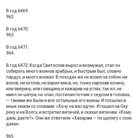
В год 6469.
962
В год 6470.
963
В год 6471.
964
В год 6472. Когда Святослав вырос и возмужал, стал он
собирать много воинов храбрых, и быстрым был, словно
пардус, и много воевал. В походах же не возил за собою ни
возов, ни котлов, не варил мяса, но, тонко нарезав конину,
или зверину, или говядину и зажарив на углях, так ел; не
имел он шатра, но спал, постилая потник с седлом в головах,
— такими же были и все остальные его воины. И посылал в
иные земли со словами: «Хочу на вас идти». И пошел на Оку
реку и на Волгу, и встретил вятичей, и сказал вятичам: «Кому
дань даете?». Они же ответили: «Хазарам — по щелягу с сохи
даем».
965