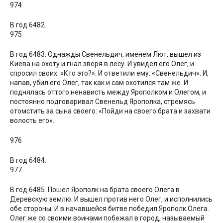
974
В год 6482.
975
В год 6483. Однажды Свенельдич, именем Лют, вышел из
Киева на охоту и гнал зверя в лесу. И увидел его Олег, и
спросил своих: «Кто это?». И ответили ему: «Свенельдич». И,
напав, убил его Олег, так как и сам охотился там же. И
поднялась оттого ненависть между Ярополком и Олегом, и
постоянно подговаривал Свенельд Ярополка, стремясь
отомстить за сына своего: «Пойди на своего брата и захвати
волость его».
976
В год 6484.
977
В год 6485. Пошел Ярополк на брата своего Олега в
Деревскую землю. И вышел против него Олег, и исполнились
обе стороны. И в начавшейся битве победил Ярополк Олега.
Олег же со своими воинами побежал в город, называемый