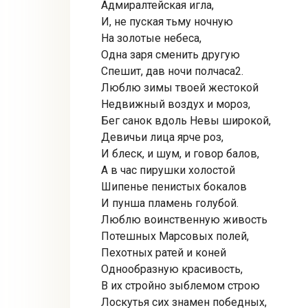
Адмиралтейская игла,
И, не пуская тьму ночную
На золотые небеса,
Одна заря сменить другую
Спешит, дав ночи полчаса2.
Люблю зимы твоей жестокой
Недвижный воздух и мороз,
Бег санок вдоль Невы широкой,
Девичьи лица ярче роз,
И блеск, и шум, и говор балов,
А в час пирушки холостой
Шипенье пенистых бокалов
И пунша пламень голубой.
Люблю воинственную живость
Потешных Марсовых полей,
Пехотных ратей и коней
Однообразную красивость,
В их стройно зыблемом строю
Лоскутья сих знамен победных,