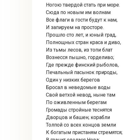
Ногою твердой стать при море.
Сюда по новым им волнам
Все флаги в гости будут к нам,
И запируем на просторе.
Прошло сто лет, и юный град,
Полнощных стран краса и диво,
Из тьмы лесов, из топи блат
Вознесся пышно, горделиво;
Где прежде финский рыболов,
Печальный пасынок природы,
Один у низких берегов
Бросал в неведомые воды
Свой ветхой невод, ныне там
По оживленным берегам
Громады стройные теснятся
Дворцов и башен; корабли
Толпой со всех концов земли
К богатым пристаням стремятся;
В гранит оделася Нева;