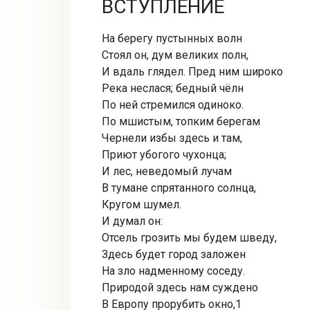
ВСТУПЛЕНИЕ
На берегу пустынных волн
Стоял он, дум великих полн,
И вдаль глядел. Пред ним широко
Река неслася; бедный чёлн
По ней стремился одиноко.
По мшистым, топким берегам
Чернели избы здесь и там,
Приют убогого чухонца;
И лес, неведомый лучам
В тумане спрятанного солнца,
Кругом шумел.
И думал он:
Отсель грозить мы будем шведу,
Здесь будет город заложен
На зло надменному соседу.
Природой здесь нам суждено
В Европу прорубить окно,1