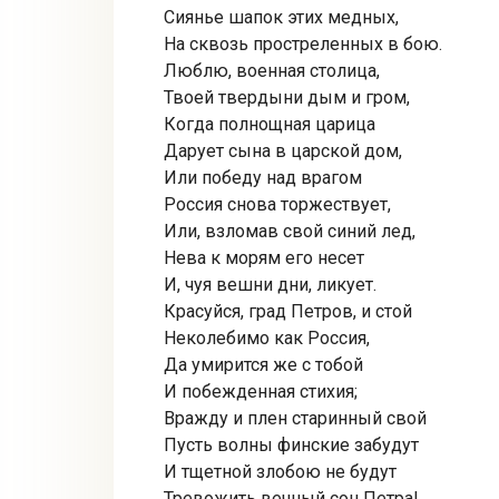
Сиянье шапок этих медных,
На сквозь простреленных в бою.
Люблю, военная столица,
Твоей твердыни дым и гром,
Когда полнощная царица
Дарует сына в царской дом,
Или победу над врагом
Россия снова торжествует,
Или, взломав свой синий лед,
Нева к морям его несет
И, чуя вешни дни, ликует.
Красуйся, град Петров, и стой
Неколебимо как Россия,
Да умирится же с тобой
И побежденная стихия;
Вражду и плен старинный свой
Пусть волны финские забудут
И тщетной злобою не будут
Тревожить вечный сон Петра!