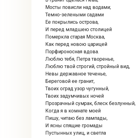
Мосты повисли над водами;
Темно-зелеными садами
Ее покрылись острова,
И перед младшею столицей
Померкла старая Москва,
Как перед новою царицей
Порфироносная вдова.
Люблю тебя, Петра творенье,
Люблю твой строгий, стройный вид,
Невы державное теченье,
Береговой ее гранит,
Твоих оград узор чугунный,
Твоих задумчивых ночей
Прозрачный сумрак, блеск безлунный,
Когда я в комнате моей
Пишу, читаю без лампады,
И ясны спящие громады
Пустынных улиц, и светла