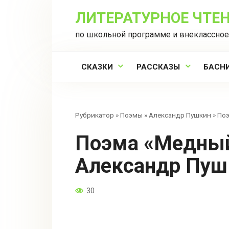
Перейти
ЛИТЕРАТУРНОЕ ЧТЕ
к
контенту
по школьной программе и внеклассное
СКАЗКИ
РАССКАЗЫ
БАСН
Рубрикатор
»
Поэмы
»
Александр Пушкин
»
Поэ
Поэма «Медный всадник» —
Александр Пуш
30