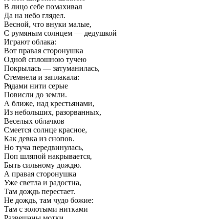
В лицо себе помахивал
Да на небо глядел.
Весной, что внуки малые,
С румяным солнцем — дедушкой
Играют облака:
Вот правая сторонушка
Одной сплошною тучею
Покрылась — затуманилась,
Стемнела и заплакала:
Рядами нити серые
Повисли до земли.
А ближе, над крестьянами,
Из небольших, разорванных,
Веселых облачков
Смеется солнце красное,
Как девка из снопов.
Но туча передвинулась,
Поп шляпой накрывается,
Быть сильному дождю.
А правая сторонушка
Уже светла и радостна,
Там дождь перестает.
Не дождь, там чудо божие:
Там с золотыми нитками
Развешаны мотки…