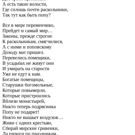
А есть такие волости,
Где сплошь почти раскольники,
Так тут как быть попу?
Все в мире переменчиво,
Прейдет и самый мир…
Законы, прежде строгие
К раскольникам, смягчилися,
А с ними и поповскому
Доходу мат пришел.
Перевелись помещики,
В усадьбах не живут они
И умирать на старости
Уже не едут к нам.
Богатые помещицы,
Старушки богомольные,
Которые повымерли.
Которые пристроились
Вблизи монастырей,
Никто теперь подрясника
Попу не подарит!
Никто не вышьет воздухов…
Живи с одних крестьян,
Сбирай мирские гривенки,
Да пироги по праздникам,