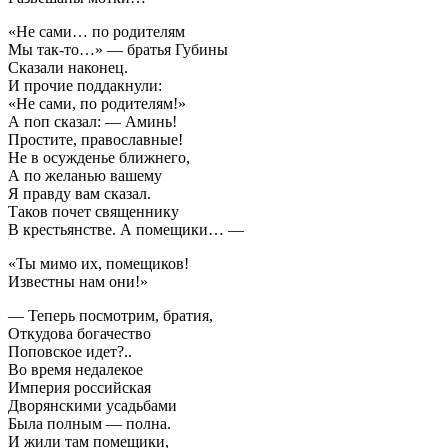
«Не сами… по родителям
Мы так-то…» — братья Губины
Сказали наконец.
И прочие поддакнули:
«Не сами, по родителям!»
А поп сказал: — Аминь!
Простите, православные!
Не в осужденье ближнего,
А по желанью вашему
Я правду вам сказал.
Таков почет священнику
В крестьянстве. А помещики… —
«Ты мимо их, помещиков!
Известны нам они!»
— Теперь посмотрим, братия,
Откудова богачество
Поповское идет?..
Во время недалекое
Империя российская
Дворянскими усадьбами
Была полным — полна.
И жили там помещики,