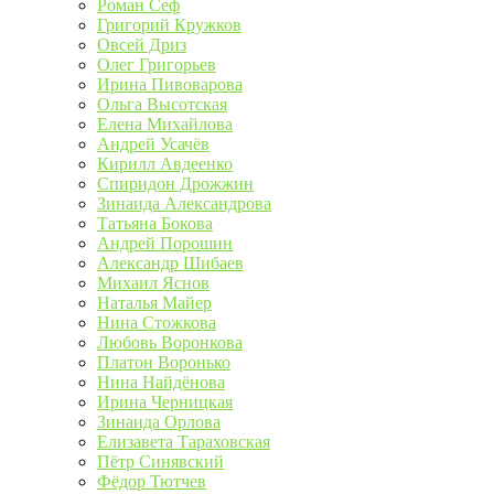
Роман Сеф
Григорий Кружков
Овсей Дриз
Олег Григорьев
Ирина Пивоварова
Ольга Высотская
Елена Михайлова
Андрей Усачёв
Кирилл Авдеенко
Спиридон Дрожжин
Зинаида Александрова
Татьяна Бокова
Андрей Порошин
Александр Шибаев
Михаил Яснов
Наталья Майер
Нина Стожкова
Любовь Воронкова
Платон Воронько
Нина Найдёнова
Ирина Черницкая
Зинаида Орлова
Елизавета Тараховская
Пётр Синявский
Фёдор Тютчев