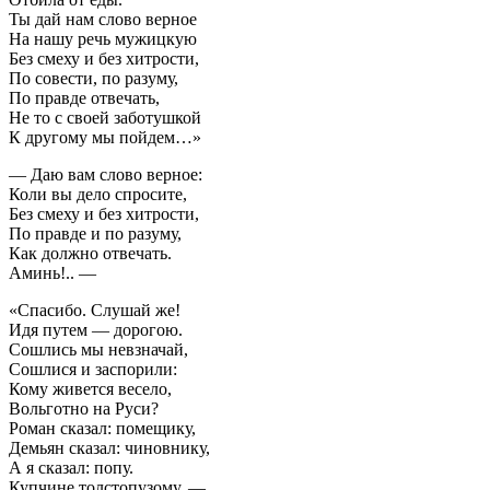
Ты дай нам слово верное
На нашу речь мужицкую
Без смеху и без хитрости,
По совести, по разуму,
По правде отвечать,
Не то с своей заботушкой
К другому мы пойдем…»
— Даю вам слово верное:
Коли вы дело спросите,
Без смеху и без хитрости,
По правде и по разуму,
Как должно отвечать.
Аминь!.. —
«Спасибо. Слушай же!
Идя путем — дорогою.
Сошлись мы невзначай,
Сошлися и заспорили:
Кому живется весело,
Вольготно на Руси?
Роман сказал: помещику,
Демьян сказал: чиновнику,
А я сказал: попу.
Купчине толстопузому, —