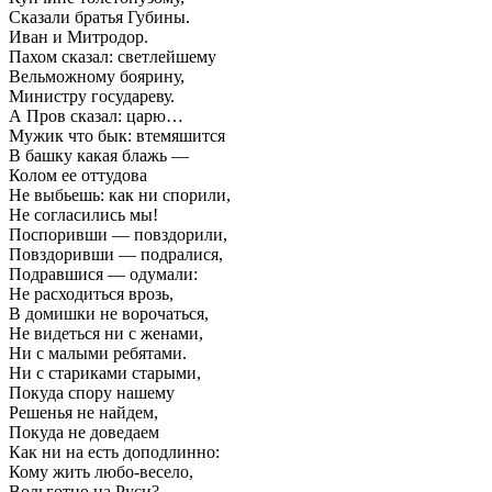
Сказали братья Губины.
Иван и Митродор.
Пахом сказал: светлейшему
Вельможному боярину,
Министру государеву.
А Пров сказал: царю…
Мужик что бык: втемяшится
В башку какая блажь —
Колом ее оттудова
Не выбьешь: как ни спорили,
Не согласились мы!
Поспоривши — повздорили,
Повздоривши — подралися,
Подравшися — одумали:
Не расходиться врозь,
В домишки не ворочаться,
Не видеться ни с женами,
Ни с малыми ребятами.
Ни с стариками старыми,
Покуда спору нашему
Решенья не найдем,
Покуда не доведаем
Как ни на есть доподлинно:
Кому жить любо-весело,
Вольготно на Руси?