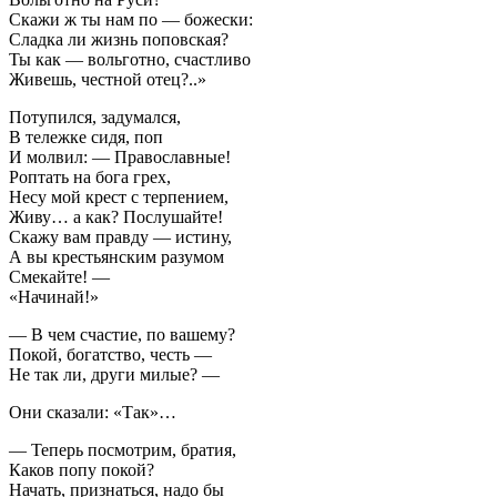
Скажи ж ты нам по — божески:
Сладка ли жизнь поповская?
Ты как — вольготно, счастливо
Живешь, честной отец?..»
Потупился, задумался,
В тележке сидя, поп
И молвил: — Православные!
Роптать на бога грех,
Несу мой крест с терпением,
Живу… а как? Послушайте!
Скажу вам правду — истину,
А вы крестьянским разумом
Смекайте! —
«Начинай!»
— В чем счастие, по вашему?
Покой, богатство, честь —
Не так ли, други милые? —
Они сказали: «Так»…
— Теперь посмотрим, братия,
Каков попу покой?
Начать, признаться, надо бы