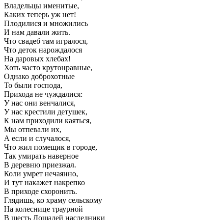
Владельцы именитые,
Каких теперь уж нет!
Плодилися и множились
И нам давали жить.
Что свадеб там игралося,
Что деток нарождалося
На даровых хлебах!
Хоть часто крутонравные,
Однако доброхотные
То были господа,
Прихода не чуждалися:
У нас они венчалися,
У нас крестили детушек,
К нам приходили каяться,
Мы отпевали их,
А если и случалося,
Что жил помещик в городе,
Так умирать наверное
В деревню приезжал.
Коли умрет нечаянно,
И тут накажет накрепко
В приходе схоронить.
Глядишь, ко храму сельскому
На колеснице траурной
В шесть Лошадей наследники