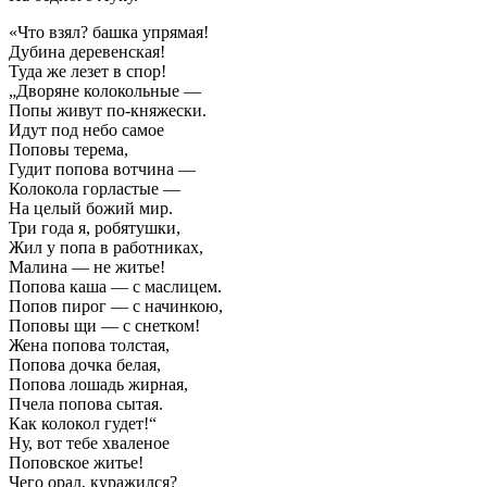
«Что взял? башка упрямая!
Дубина деревенская!
Туда же лезет в спор!
„Дворяне колокольные —
Попы живут по-княжески.
Идут под небо самое
Поповы терема,
Гудит попова вотчина —
Колокола горластые —
На целый божий мир.
Три года я, робятушки,
Жил у попа в работниках,
Малина — не житье!
Попова каша — с маслицем.
Попов пирог — с начинкою,
Поповы щи — с снетком!
Жена попова толстая,
Попова дочка белая,
Попова лошадь жирная,
Пчела попова сытая.
Как колокол гудет!“
Ну, вот тебе хваленое
Поповское житье!
Чего орал, куражился?