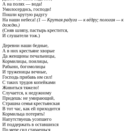
А на полях — вода!
Умилосердись, господи!
Пошли крутую радугу
На наши небеса!
(1 — Крутая радуга — к вёдру; пологая — к
дождю.)
(Сняв шляпу, пастырь крестится,
И слушатели тож.)
Деревни наши бедные,
А в них крестьяне хворые
Да женщины печальницы,
Кормилицы, поилицы,
Рабыни, богомолицы
И труженицы вечные,
Господь прибавь им сил!
С таких трудов копейками
Живиться тяжело!
Случается, к недужному
Придешь: не умирающий,
Страшна семья крестьянская
В тот час, как ей приходится
Кормильца потерять!
Напутствуешь усопшего
И поддержать в оставшихся
По мере сил стараешься