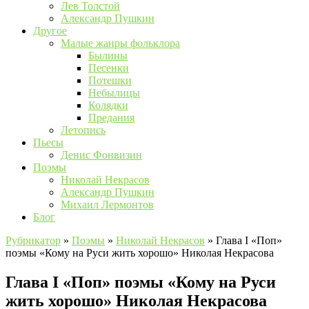
Лев Толстой
Александр Пушкин
Другое
Малые жанры фольклора
Былины
Песенки
Потешки
Небылицы
Колядки
Предания
Летопись
Пьесы
Денис Фонвизин
Поэмы
Николай Некрасов
Александр Пушкин
Михаил Лермонтов
Блог
Рубрикатор
»
Поэмы
»
Николай Некрасов
»
Глава I «Поп»
поэмы «Кому на Руси жить хорошо» Николая Некрасова
Глава I «Поп» поэмы «Кому на Руси
жить хорошо» Николая Некрасова