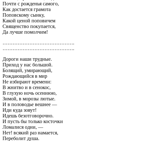
Почти с рожденья самого,
Как достается грамота
Поповскому сынку,
Какой ценой поповичем
Священство покупается,
Да лучше помолчим!
…………………………………….
…………………………………….
Дороги наши трудные.
Приход у нас большой.
Болящий, умирающий,
Рождающийся в мир
Не избирают времени:
В жнитво и в сенокос,
В глухую ночь осеннюю,
Зимой, в морозы лютые.
И в половодье вешнее —
Иди куда зовут!
Идешь безотговорочно.
И пусть бы только косточки
Ломалися одни, —
Нет! всякий раз намается,
Переболит душа.