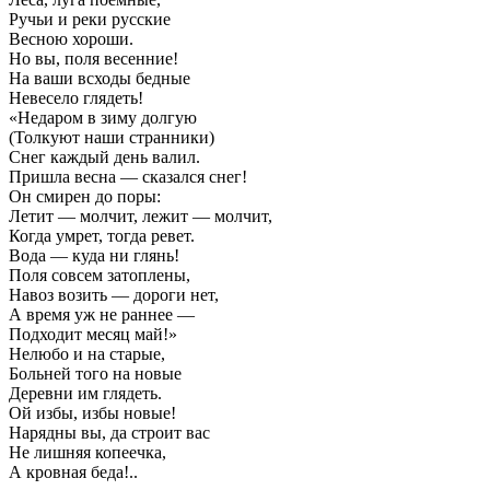
Ручьи и реки русские
Весною хороши.
Но вы, поля весенние!
На ваши всходы бедные
Невесело глядеть!
«Недаром в зиму долгую
(Толкуют наши странники)
Снег каждый день валил.
Пришла весна — сказался снег!
Он смирен до поры:
Летит — молчит, лежит — молчит,
Когда умрет, тогда ревет.
Вода — куда ни глянь!
Поля совсем затоплены,
Навоз возить — дороги нет,
А время уж не раннее —
Подходит месяц май!»
Нелюбо и на старые,
Больней того на новые
Деревни им глядеть.
Ой избы, избы новые!
Нарядны вы, да строит вас
Не лишняя копеечка,
А кровная беда!..