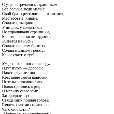
С утра встречались странникам
Все больше люди малые:
Свой брат крестьянин — лапотник,
Мастеровые, нищие,
Солдаты, ямщики.
У нищих, у солдатиков
Не спрашивали странники,
Как им — легко ли, трудно ли
Живется на Руси?
Солдаты шилом бреются,
Солдаты дымом греются —
Какое счастье тут?..
Уж день клонился к вечеру,
Идут путем — дорогою,
Навстречу едет поп.
Крестьяне сняли шапочки.
Низенько поклонилися,
Повыстроились в ряд
И мерину саврасому
Загородили путь.
Священник поднял голову,
Глядел, глазами спрашивал:
Чего они хотят?
«Небось! мы не грабители!» —