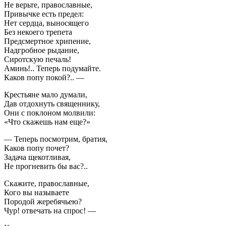
Не верьте, православные,
Привычке есть предел:
Нет сердца, выносящего
Без некоего трепета
Предсмертное хрипение,
Надгробное рыдание,
Сиротскую печаль!
Аминь!.. Теперь подумайте.
Каков попу покой?.. —
Крестьяне мало думали,
Дав отдохнуть священнику,
Они с поклоном молвили:
«Что скажешь нам еще?»
— Теперь посмотрим, братия,
Каков попу почет?
Задача щекотливая,
Не прогневить бы вас?..
Скажите, православные,
Кого вы называете
Породой жеребячьею?
Чур! отвечать на спрос! —