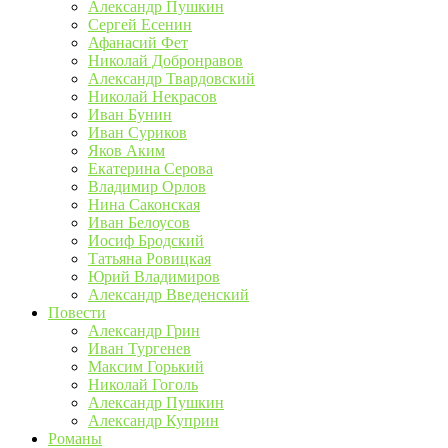
Александр Пушкин
Сергей Есенин
Афанасий Фет
Николай Добронравов
Александр Твардовский
Николай Некрасов
Иван Бунин
Иван Суриков
Яков Аким
Екатерина Серова
Владимир Орлов
Нина Саконская
Иван Белоусов
Иосиф Бродский
Татьяна Ровицкая
Юрий Владимиров
Александр Введенский
Повести
Александр Грин
Иван Тургенев
Максим Горький
Николай Гоголь
Александр Пушкин
Александр Куприн
Романы