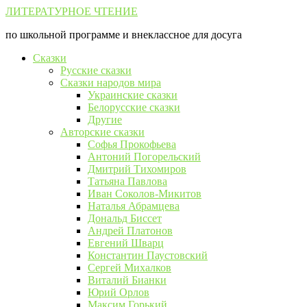
Перейти
ЛИТЕРАТУРНОЕ ЧТЕНИЕ
к
по школьной программе и внеклассное для досуга
контенту
Сказки
Русские сказки
Сказки народов мира
Украинские сказки
Белорусские сказки
Другие
Авторские сказки
Софья Прокофьева
Антоний Погорельский
Дмитрий Тихомиров
Татьяна Павлова
Иван Соколов-Микитов
Наталья Абрамцева
Дональд Биссет
Андрей Платонов
Евгений Шварц
Константин Паустовский
Сергей Михалков
Виталий Бианки
Юрий Орлов
Максим Горький