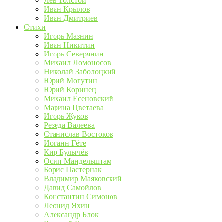
Лев Толстой
Иван Крылов
Иван Дмитриев
Стихи
Игорь Мазнин
Иван Никитин
Игорь Северянин
Михаил Ломоносов
Николай Заболоцкий
Юрий Могутин
Юрий Коринец
Михаил Есеновский
Марина Цветаева
Игорь Жуков
Резеда Валеева
Станислав Востоков
Иоганн Гёте
Кир Булычёв
Осип Мандельштам
Борис Пастернак
Владимир Маяковский
Давид Самойлов
Константин Симонов
Леонид Яхин
Александр Блок