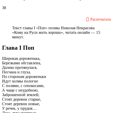
38
Распечатать
Текст главы I «Поп» поэмы Николая Некрасова
«Кому на Руси жить хорошо», читать онлайн — 15
минут.
Глава I Поп
Широкая дороженька,
Березками обставлена,
Далеко протянулася,
Песчана и глуха.
По сторонам дороженьки
Идут холмы пологие
С полями, с сенокосами,
А чаще с неудобною,
Заброшенной землей;
Стоят деревни старые,
Стоят деревни новые,
У речек, у прудов…
Леса, луга поемные,