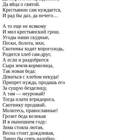
Да яйца о святой.
Крестьянин сам нуждается,
И рад бы дал, да нечего…
А то еще не всякому
И мил крестьянский грош.
Угоды наши скудные,
Пески, болота, мхи,
Скотинка ходит впроголодь,
Родится хлеб сам-друг,
А если и раздобрится
Сыра земля-кормилица,
Так новая беда:
Деваться с хлебом некуда!
Припрет нужда, продашь его
За сущую безделицу,
А там — неурожай!
Тогда плати втридорога,
Скотинку продавай.
Молитесь, православные!
Грозит беда великая
И в нынешнем году:
Зима стояла лютая,
Весна стоит дождливая,
Давно бы сеять надобно,