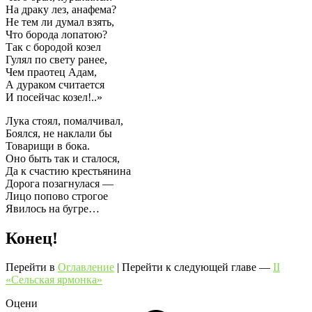
На драку лез, анафема?
Не тем ли думал взять,
Что борода лопатою?
Так с бородой козел
Гулял по свету ранее,
Чем праотец Адам,
А дураком считается
И посейчас козел!..»
Лука стоял, помалчивал,
Боялся, не наклали бы
Товарищи в бока.
Оно быть так и сталося,
Да к счастию крестьянина
Дорога позагнулася —
Лицо попово строгое
Явилось на бугре…
Конец!
Перейти в
Оглавление
| Перейти к следующей главе —
II
«Сельская ярмонка»
Оцени