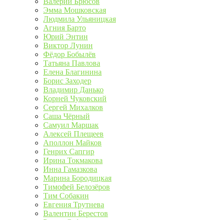
Валерий Брюсов
Эмма Мошковская
Людмила Ульяницкая
Агния Барто
Юрий Энтин
Виктор Лунин
Фёдор Бобылёв
Татьяна Павлова
Елена Благинина
Борис Заходер
Владимир Данько
Корней Чуковский
Сергей Михалков
Саша Чёрный
Самуил Маршак
Алексей Плещеев
Аполлон Майков
Генрих Сапгир
Ирина Токмакова
Инна Гамазкова
Марина Бородицкая
Тимофей Белозёров
Тим Собакин
Евгения Трутнева
Валентин Берестов