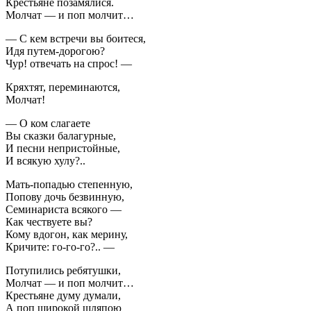
Крестьяне позамялися.
Молчат — и поп молчит…
— С кем встречи вы боитеся,
Идя путем-дорогою?
Чур! отвечать на спрос! —
Кряхтят, переминаются,
Молчат!
— О ком слагаете
Вы сказки балагурные,
И песни непристойные,
И всякую хулу?..
Мать-попадью степенную,
Попову дочь безвинную,
Семинариста всякого —
Как чествуете вы?
Кому вдогон, как мерину,
Кричите: го-го-го?.. —
Потупились ребятушки,
Молчат — и поп молчит…
Крестьяне думу думали,
А поп широкой шляпою