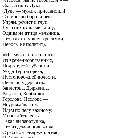
Сказал попу Лука.
(Лука — мужик присадистый
С широкой бородищею.
Упрям, речист и глуп.
Лука похож на мельницу:
Одним не птица мельница,
Что, как ни машет крыльями,
Небось, не полетит).
«Мы мужики степенные,
Из временнообязанных,
Подтянутой губернии,
Уезда Терпигорева,
Пустопорожней волости,
Окольных деревень:
Заплатова, Дырявина,
Разутова, Знобишнна,
Горелова, Неелова —
Неурожайка тож.
Идем по делу важному:
У нас забота есть,
Такая ли заботушка,
Что из домов повыжила,
С работой раздружила нас,
Отбила от еды.