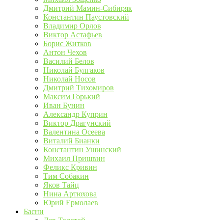
Дмитрий Мамин-Сибиряк
Константин Паустовский
Владимир Орлов
Виктор Астафьев
Борис Житков
Антон Чехов
Василий Белов
Николай Булгаков
Николай Носов
Дмитрий Тихомиров
Максим Горький
Иван Бунин
Александр Куприн
Виктор Драгунский
Валентина Осеева
Виталий Бианки
Константин Ушинский
Михаил Пришвин
Феликс Кривин
Тим Собакин
Яков Тайц
Нина Артюхова
Юрий Ермолаев
Басни