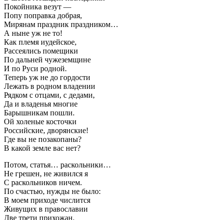
Покойника везут —
Попу поправка добрая,
Мирянам праздник праздником…
А ныне уж не то!
Как племя иудейское,
Рассеялись помещики
По дальней чужеземщине
И по Руси родной.
Теперь уж не до гордости
Лежать в родном владении
Рядком с отцами, с дедами,
Да и владенья многие
Барышникам пошли.
Ой холеные косточки
Российские, дворянские!
Где вы не позакопаны?
В какой земле вас нет?
Потом, статья… раскольники…
Не грешен, не живился я
С раскольников ничем.
По счастью, нужды не было:
В моем приходе числится
Живущих в православии
Две трети прихожан.