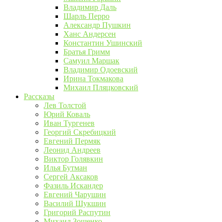
Владимир Даль
Шарль Перро
Александр Пушкин
Ханс Андерсен
Константин Ушинский
Братья Гримм
Самуил Маршак
Владимир Одоевский
Ирина Токмакова
Михаил Пляцковский
Рассказы
Лев Толстой
Юрий Коваль
Иван Тургенев
Георгий Скребицкий
Евгений Пермяк
Леонид Андреев
Виктор Голявкин
Илья Бутман
Сергей Аксаков
Фазиль Искандер
Евгений Чарушин
Василий Шукшин
Григорий Распутин
Михаил Зощенко