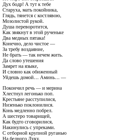
Дух бодр! А тут к тебе
Старуха, мать покойника,
Глядь, тянется с костлявою,
Мозолистой рукой.
Душа переворотится,
Как звякнут в этой рученьке
Два медных пятака!
Конечно, дело чистое —
За требу воздаяние,
Не брать — так нечем жить.
Да слово утешения
Замрет на языке,
И словно как обиженный
Уйдешь домой… Аминь… —
Покончил речь — и мерина
Хлестнул легонько поп.
Крестьяне расступилися,
Низенько поклонилися.
Конь медленно побрел.
А шестеро товарищей,
Как будто сговорилися,
Накинулись с упреками.
С отборной крупной руганью
На бедного Луку.