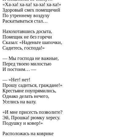
«Ха-ха! ха-ха! ха-ха! ха-ха!»
Здоровый смех помещичий
По утреннему воздуху
Раскатываться стал…
Нахохотавшись досыта,
Помещик не без горечи
Сказал: «Наденьте шапочки,
Садитесь, господа!»
— Мы господа не важные,
Перед твоею милостью
И постоим… —
— «Нет! нет!
Прошу садиться, граждане!»
Крестьяне поупрямились,
Однако делать нечего,
Уселись на валу.
«И мне присесть позволите?
Эй, Прошка! рюмку хересу.
Подушку и ковер!»
Расположась на коврике