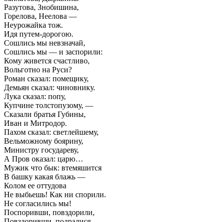
Разутова, Знобишина,
Горелова, Неелова —
Неурожайка тож.
Идя путем-дорогою.
Сошлись мы невзначай,
Сошлись мы — и заспорили:
Кому живется счастливо,
Вольготно на Руси?
Роман сказал: помещику,
Демьян сказал: чиновнику.
Лука сказал: попу,
Купчине толстопузому, —
Сказали братья Губины,
Иван и Митродор.
Пахом сказал: светлейшему,
Вельможному боярину,
Министру государеву,
А Пров оказал: царю…
Мужик что бык: втемяшится
В башку какая блажь —
Колом ее оттудова
Не выбьешь! Как ни спорили.
Не согласились мы!
Поспоривши, повздорили,
Повздоривши, подралися,