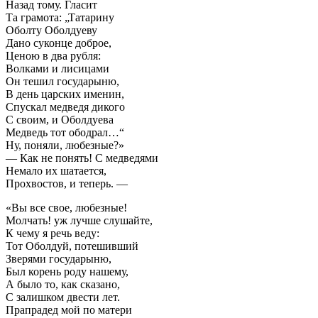
Назад тому. Гласит
Та грамота: „Татарину
Оболту Оболдуеву
Дано суконце доброе,
Ценою в два рубля:
Волками и лисицами
Он тешил государыню,
В день царских именин,
Спускал медведя дикого
С своим, и Оболдуева
Медведь тот ободрал…“
Ну, поняли, любезные?»
— Как не понять! С медведями
Немало их шатается,
Прохвостов, и теперь. —
«Вы все свое, любезные!
Молчать! уж лучше слушайте,
К чему я речь веду:
Тот Оболдуй, потешивший
Зверями государыню,
Был корень роду нашему,
А было то, как сказано,
С залишком двести лет.
Прапрадед мой по матери