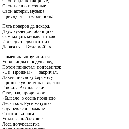
Свои индейки жирные,
Свои наливки сочные.
Свои актеры, музыка,
Прислуги — целый полк!
Пять поваров да пекаря.
Двух кузнецов, обойщика,
Семнадцать музыкантиков
И двадцать два охотника
Держал я… Боже мой!..»
Помещик закручинился,
Упал лицом в подушечку,
Потом привстал, поправился:
«Эй, Прошка!» — закричал.
Лакей, по слову барскому,
Принес кувшинчик с водкою
Гаврила Афанасьевич,
Откушав, продолжал:
«Бывало, в осень позднюю
Леса твои, Русь-матушка,
Одушевляли громкие
Охотничьи рога.
Унылые, поблекшие
Леса полураздетые