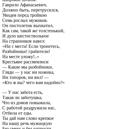
Гаврило Афанасьевич,
Должно быть, перетрусился,
Увидев перед тройкою
Семь рослых мужиков.
Он пистолетик выхватил,
Как сам, такой же толстенький,
И дуло шестиствольное
На странников навел:
«Ни с места! Если тронетесь,
Разбойники! грабители!
На месте уложу!..»
Крестьяне рассмеялися:
— Какие мы разбойники,
Гляди — у нас ни ножика,
Ни топоров, ни вил! —
«Кто ж вы? чего вам надобно?»
— У нас забота есть,
Такая ли заботушка,
Что из домов повыжила,
С работой раздружила нас,
Отбила от еды.
Ты дай нам слово крепкое
На нашу речь мужицкую
Без смеху и без хитрости,