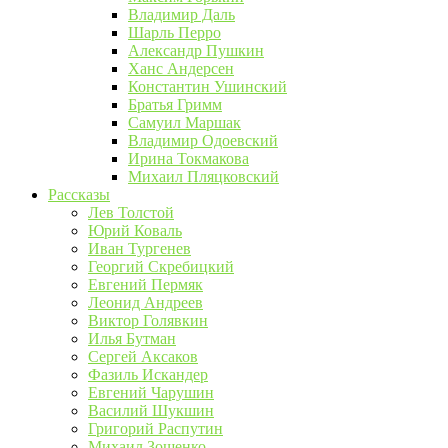
Владимир Даль
Шарль Перро
Александр Пушкин
Ханс Андерсен
Константин Ушинский
Братья Гримм
Самуил Маршак
Владимир Одоевский
Ирина Токмакова
Михаил Пляцковский
Рассказы
Лев Толстой
Юрий Коваль
Иван Тургенев
Георгий Скребицкий
Евгений Пермяк
Леонид Андреев
Виктор Голявкин
Илья Бутман
Сергей Аксаков
Фазиль Искандер
Евгений Чарушин
Василий Шукшин
Григорий Распутин
Михаил Зощенко