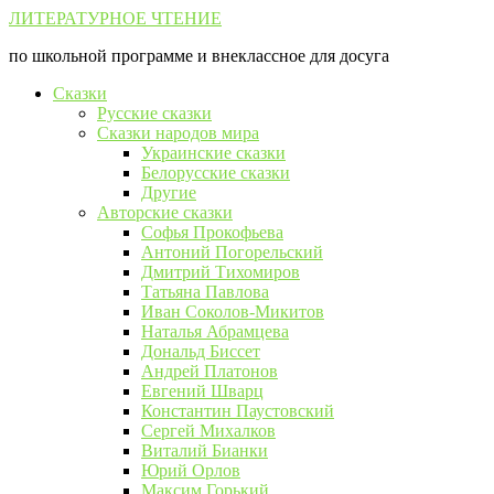
Перейти
ЛИТЕРАТУРНОЕ ЧТЕНИЕ
к
по школьной программе и внеклассное для досуга
контенту
Сказки
Русские сказки
Сказки народов мира
Украинские сказки
Белорусские сказки
Другие
Авторские сказки
Софья Прокофьева
Антоний Погорельский
Дмитрий Тихомиров
Татьяна Павлова
Иван Соколов-Микитов
Наталья Абрамцева
Дональд Биссет
Андрей Платонов
Евгений Шварц
Константин Паустовский
Сергей Михалков
Виталий Бианки
Юрий Орлов
Максим Горький