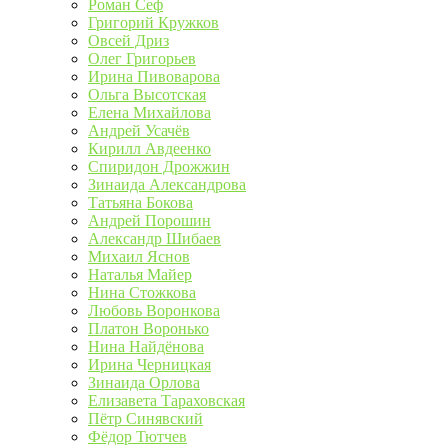
Роман Сеф
Григорий Кружков
Овсей Дриз
Олег Григорьев
Ирина Пивоварова
Ольга Высотская
Елена Михайлова
Андрей Усачёв
Кирилл Авдеенко
Спиридон Дрожжин
Зинаида Александрова
Татьяна Бокова
Андрей Порошин
Александр Шибаев
Михаил Яснов
Наталья Майер
Нина Стожкова
Любовь Воронкова
Платон Воронько
Нина Найдёнова
Ирина Черницкая
Зинаида Орлова
Елизавета Тараховская
Пётр Синявский
Фёдор Тютчев