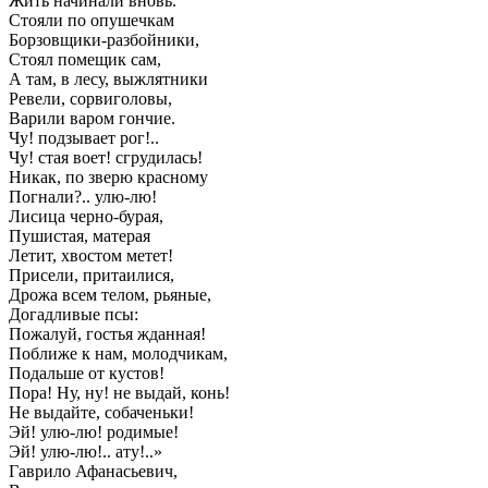
Жить начинали вновь.
Стояли по опушечкам
Борзовщики-разбойники,
Стоял помещик сам,
А там, в лесу, выжлятники
Ревели, сорвиголовы,
Варили варом гончие.
Чу! подзывает рог!..
Чу! стая воет! сгрудилась!
Никак, по зверю красному
Погнали?.. улю-лю!
Лисица черно-бурая,
Пушистая, матерая
Летит, хвостом метет!
Присели, притаилися,
Дрожа всем телом, рьяные,
Догадливые псы:
Пожалуй, гостья жданная!
Поближе к нам, молодчикам,
Подальше от кустов!
Пора! Ну, ну! не выдай, конь!
Не выдайте, собаченьки!
Эй! улю-лю! родимые!
Эй! улю-лю!.. ату!..»
Гаврило Афанасьевич,