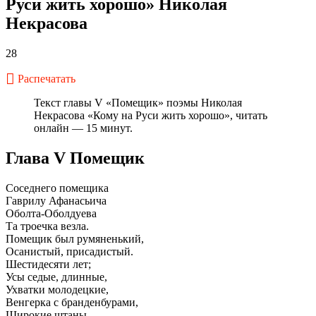
Руси жить хорошо» Николая
Некрасова
28
Распечатать
Текст главы V «Помещик» поэмы Николая
Некрасова «Кому на Руси жить хорошо», читать
онлайн — 15 минут.
Глава V Помещик
Соседнего помещика
Гаврилу Афанасьича
Оболта-Оболдуева
Та троечка везла.
Помещик был румяненький,
Осанистый, присадистый.
Шестидесяти лет;
Усы седые, длинные,
Ухватки молодецкие,
Венгерка с бранденбурами,
Широкие штаны.