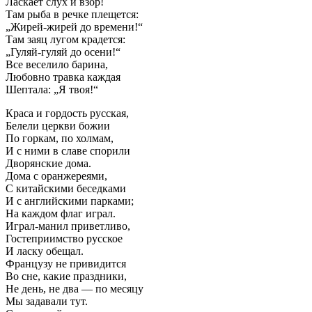
Ласкает слух и взор!
Там рыба в речке плещется:
„Жирей-жирей до времени!“
Там заяц лугом крадется:
„Гуляй-гуляй до осени!“
Все веселило барина,
Любовно травка каждая
Шептала: „Я твоя!“
Краса и гордость русская,
Белели церкви божии
По горкам, по холмам,
И с ними в славе спорили
Дворянские дома.
Дома с оранжереями,
С китайскими беседками
И с английскими парками;
На каждом флаг играл.
Играл-манил приветливо,
Гостеприимство русское
И ласку обещал.
Французу не привидится
Во сне, какие праздники,
Не день, не два — по месяцу
Мы задавали тут.