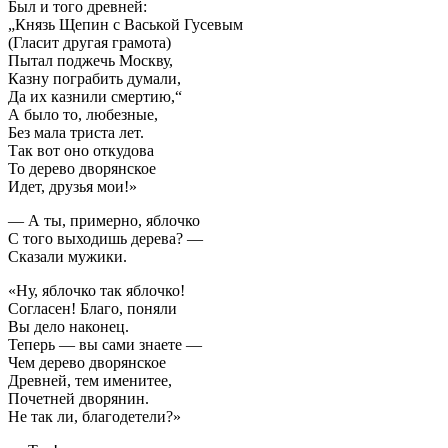
Был и того древней:
„Князь Щепин с Васькой Гусевым
(Гласит другая грамота)
Пытал поджечь Москву,
Казну пограбить думали,
Да их казнили смертию,“
А было то, любезные,
Без мала триста лет.
Так вот оно откудова
То дерево дворянское
Идет, друзья мои!»
— А ты, примерно, яблочко
С того выходишь дерева? —
Сказали мужики.
«Ну, яблочко так яблочко!
Согласен! Благо, поняли
Вы дело наконец.
Теперь — вы сами знаете —
Чем дерево дворянское
Древней, тем именитее,
Почетней дворянин.
Не так ли, благодетели?»