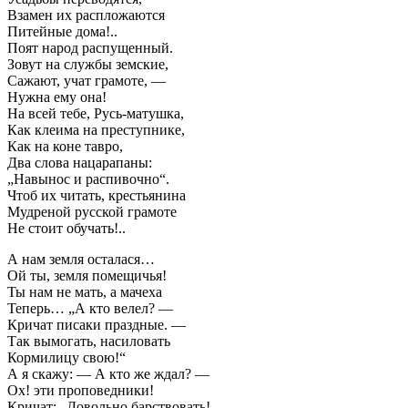
Взамен их распложаются
Питейные дома!..
Поят народ распущенный.
Зовут на службы земские,
Сажают, учат грамоте, —
Нужна ему она!
На всей тебе, Русь-матушка,
Как клеима на преступнике,
Как на коне тавро,
Два слова нацарапаны:
„Навынос и распивочно“.
Чтоб их читать, крестьянина
Мудреной русской грамоте
Не стоит обучать!..
А нам земля осталася…
Ой ты, земля помещичья!
Ты нам не мать, а мачеха
Теперь… „А кто велел? —
Кричат писаки праздные. —
Так вымогать, насиловать
Кормилицу свою!“
А я скажу: — А кто же ждал? —
Ох! эти проповедники!
Кричат: „Довольно барствовать!