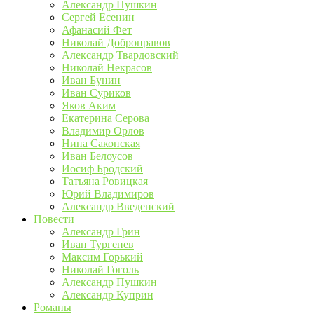
Александр Пушкин
Сергей Есенин
Афанасий Фет
Николай Добронравов
Александр Твардовский
Николай Некрасов
Иван Бунин
Иван Суриков
Яков Аким
Екатерина Серова
Владимир Орлов
Нина Саконская
Иван Белоусов
Иосиф Бродский
Татьяна Ровицкая
Юрий Владимиров
Александр Введенский
Повести
Александр Грин
Иван Тургенев
Максим Горький
Николай Гоголь
Александр Пушкин
Александр Куприн
Романы