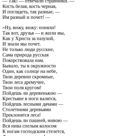
— Так! — отвечали странники. —
Кость белая, кость черная,
И поглядеть, так разные, —
Им разный и почет! —
«Ну, вижу, вижу: поняли!
Так вот, друзья — и жили мы,
Как у Христа за пазухой,
И знали мы почет.
Не только люди русские,
Сама природа русская
Покорствовала нам.
Бывало, ты в окружности
Один, как солнце на небе,
Твои деревни скромные,
Твои леса дремучие,
Твои поля кругом!
Пойдешь ли деревенькою —
Крестьяне в ноги валятся,
Пойдешь лесными дачами —
Столетними деревьями
Преклонятся леса!
Пойдешь ли пашней, нивою —
Вся нива спелым колосом
К ногам господским стелется,