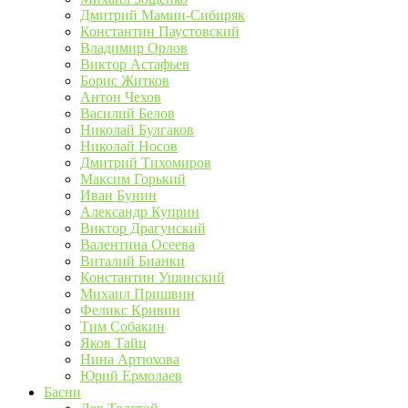
Дмитрий Мамин-Сибиряк
Константин Паустовский
Владимир Орлов
Виктор Астафьев
Борис Житков
Антон Чехов
Василий Белов
Николай Булгаков
Николай Носов
Дмитрий Тихомиров
Максим Горький
Иван Бунин
Александр Куприн
Виктор Драгунский
Валентина Осеева
Виталий Бианки
Константин Ушинский
Михаил Пришвин
Феликс Кривин
Тим Собакин
Яков Тайц
Нина Артюхова
Юрий Ермолаев
Басни