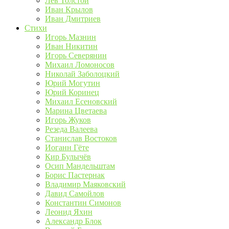
Лев Толстой
Иван Крылов
Иван Дмитриев
Стихи
Игорь Мазнин
Иван Никитин
Игорь Северянин
Михаил Ломоносов
Николай Заболоцкий
Юрий Могутин
Юрий Коринец
Михаил Есеновский
Марина Цветаева
Игорь Жуков
Резеда Валеева
Станислав Востоков
Иоганн Гёте
Кир Булычёв
Осип Мандельштам
Борис Пастернак
Владимир Маяковский
Давид Самойлов
Константин Симонов
Леонид Яхин
Александр Блок