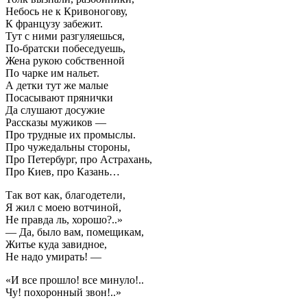
Небось не к Кривоногову,
К французу забежит.
Тут с ними разгуляешься,
По-братски побеседуешь,
Жена рукою собственной
По чарке им нальет.
А детки тут же малые
Посасывают прянички
Да слушают досужие
Рассказы мужиков —
Про трудные их промыслы.
Про чужедальны стороны,
Про Петербург, про Астрахань,
Про Киев, про Казань…
Так вот как, благодетели,
Я жил с моею вотчиной,
Не правда ль, хорошо?..»
— Да, было вам, помещикам,
Житье куда завидное,
Не надо умирать! —
«И все прошло! все минуло!..
Чу! похоронный звон!..»