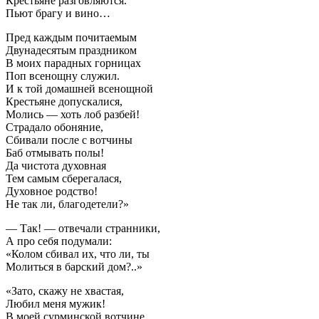
Крестьяне разговляются.
Пьют брагу и вино…
Пред каждым почитаемым
Двунадесятым праздником
В моих парадных горницах
Поп всенощну служил.
И к той домашней всенощной
Крестьяне допускалися,
Молись — хоть лоб разбей!
Страдало обоняние,
Сбивали после с вотчины
Баб отмывать полы!
Да чистота духовная
Тем самым сберегалася,
Духовное родство!
Не так ли, благодетели?»
— Так! — отвечали странники,
А про себя подумали:
«Колом сбивал их, что ли, ты
Молиться в барский дом?..»
«Зато, скажу не хвастая,
Любил меня мужик!
В моей сурминской вотчине