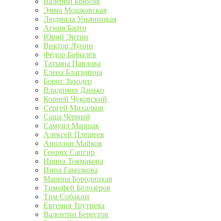
Валерий Брюсов
Эмма Мошковская
Людмила Ульяницкая
Агния Барто
Юрий Энтин
Виктор Лунин
Фёдор Бобылёв
Татьяна Павлова
Елена Благинина
Борис Заходер
Владимир Данько
Корней Чуковский
Сергей Михалков
Саша Чёрный
Самуил Маршак
Алексей Плещеев
Аполлон Майков
Генрих Сапгир
Ирина Токмакова
Инна Гамазкова
Марина Бородицкая
Тимофей Белозёров
Тим Собакин
Евгения Трутнева
Валентин Берестов