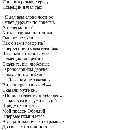
И выпив рюмку хересу.
Помещик начал так:
«Я дал вам слово честное
Ответ держать по совести.
А нелегко оно?
Хоть люди вы почтенные,
Однако не ученые,
Как с вами говорить?
Сперва понять вам надо бы,
Что значит слово самое:
Помещик, дворянин.
Скажите, вы, любезные,
О родословном дереве
Слыхали что-нибудь?»
— Леса нам не заказаны —
Видали древо всякое! —
Сказали мужики.
«Попали пальцем в небо вы!..
Скажу вам вразумительней:
Я роду именитого.
Мой предок Оболдуй
Впервые поминается
В старинных русских грамотах
Два века с половиною