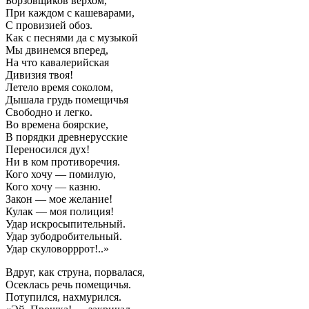
Борзовщиков верхом,
При каждом с кашеварами,
С провизией обоз.
Как с песнями да с музыкой
Мы двинемся вперед,
На что кавалерийская
Дивизия твоя!
Летело время соколом,
Дышала грудь помещичья
Свободно и легко.
Во времена боярские,
В порядки древнерусские
Переносился дух!
Ни в ком противоречия.
Кого хочу — помилую,
Кого хочу — казню.
Закон — мое желание!
Кулак — моя полиция!
Удар искросыпительный.
Удар зубодробительный.
Удар скуловорррот!..»
Вдруг, как струна, порвалася,
Осеклась речь помещичья.
Потупился, нахмурился.