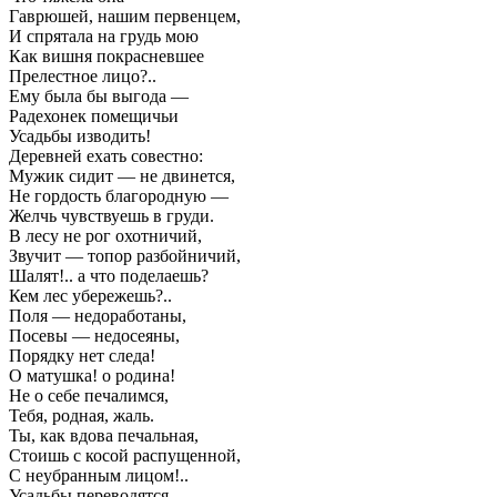
Гаврюшей, нашим первенцем,
И спрятала на грудь мою
Как вишня покрасневшее
Прелестное лицо?..
Ему была бы выгода —
Радехонек помещичьи
Усадьбы изводить!
Деревней ехать совестно:
Мужик сидит — не двинется,
Не гордость благородную —
Желчь чувствуешь в груди.
В лесу не рог охотничий,
Звучит — топор разбойничий,
Шалят!.. а что поделаешь?
Кем лес убережешь?..
Поля — недоработаны,
Посевы — недосеяны,
Порядку нет следа!
О матушка! о родина!
Не о себе печалимся,
Тебя, родная, жаль.
Ты, как вдова печальная,
Стоишь с косой распущенной,
С неубранным лицом!..
Усадьбы переводятся,