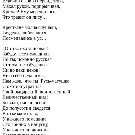
Вскочив с ковра персидского,
Махал рукой, подпрыгивал,
Кричал! Ему мерещилось,
Что травит он лису…
Крестьяне молча слушали,
Глядели, любовалися,
Посмеивались в ус…
«Ой ты, охота псовая!
Забудут все помещики.
Но ты, исконно русская
Потеха! не забудешься
Ни во веки веков!
Не о себе печалимся,
Нам жаль, что ты, Русь-матушка,
С охотою утратила
Свой рыцарский, воинственный,
Величественный вид!
Бывало, нас по осени
До полусотни съедется
В отъезжие поля;
У каждого помещика
Сто гончих в напуску,
У каждого по дюжине