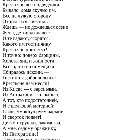
Крестьяне все подрядчики,
Бывало, дома скучно им,
Все на чужую сторону
Отпросятся с весны…
Ждешь — не дождешься осени,
Жена, детишки малые
И те гадают, ссорятся:
Какого им гостинчику
Крестьяне принесут!
И точно: поверх барщины,
Холста, яиц и живности,
Всего, что на помещика
Сбиралось искони, —
Гостинцы добровольные
Крестьяне нам несли!
Из Киева — с вареньями,
Из Астрахани — с рыбою,
А тот, кто подостаточней,
И с шелковой материей:
Глядь, чмокнул руку барыне
И сверток подает!
Детям игрушки, лакомства,
А мне, седому бражнику,
Из Питера вина!
Толк вызнали, разбойники,