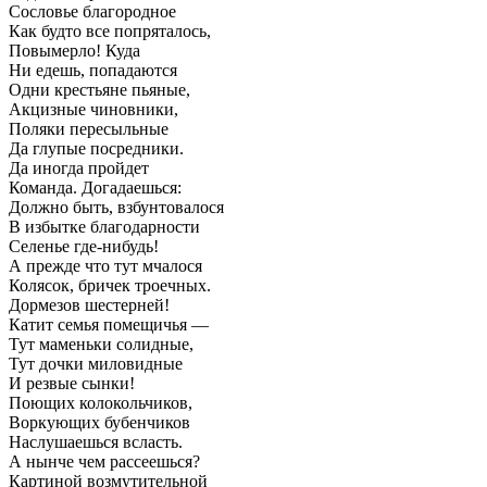
Сословье благородное
Как будто все попряталось,
Повымерло! Куда
Ни едешь, попадаются
Одни крестьяне пьяные,
Акцизные чиновники,
Поляки пересыльные
Да глупые посредники.
Да иногда пройдет
Команда. Догадаешься:
Должно быть, взбунтовалося
В избытке благодарности
Селенье где-нибудь!
А прежде что тут мчалося
Колясок, бричек троечных.
Дормезов шестерней!
Катит семья помещичья —
Тут маменьки солидные,
Тут дочки миловидные
И резвые сынки!
Поющих колокольчиков,
Воркующих бубенчиков
Наслушаешься всласть.
А нынче чем рассеешься?
Картиной возмутительной