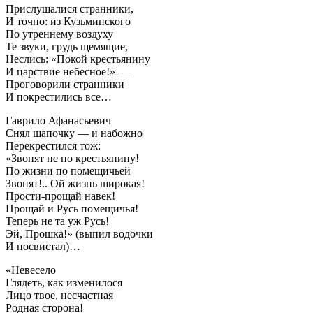
Прислушалися странники,
И точно: из Кузьминского
По утреннему воздуху
Те звуки, грудь щемящие,
Неслись: «Покой крестьянину
И царствие небесное!» —
Проговорили странники
И покрестились все…
Гаврило Афанасьевич
Снял шапочку — и набожно
Перекрестился тож:
«Звонят не по крестьянину!
По жизни по помещичьей
Звонят!.. Ой жизнь широкая!
Прости-прощай навек!
Прощай и Русь помещичья!
Теперь не та уж Русь!
Эй, Прошка!» (выпил водочки
И посвистал)…
«Невесело
Глядеть, как изменилося
Лицо твое, несчастная
Родная сторона!