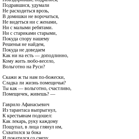
Подравшися, удумали
Не расходиться врозь,
В домишки не ворочаться,
Не видеться ни с женами,
Ни с малыми ребятами.
Ни с стариками старыми,
Покуда спору нашему
Решенья не найдем,
Покуда не доведаем
Как ни на есть — доподлинно,
Кому жить любо-весело,
Вольготно на Руси?
Скажи ж ты нам по-божески,
Сладка ли жизнь помещичья?
Ты как — вольготно, счастливо,
Помещичек, живешь? —
Гаврило Афанасьевич
Из тарантаса выпрыгнул,
К крестьянам подошел:
Как лекарь, руку каждому
Пощупал, в лица глянул им,
Схватился за бока
И покатился со смеху…