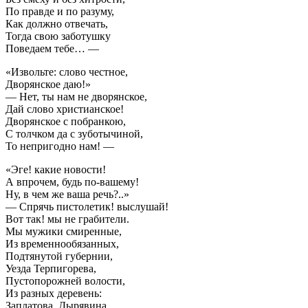
По правде и по разуму,
Как должно отвечать,
Тогда свою заботушку
Поведаем тебе… —
«Извольте: слово честное,
Дворянское даю!»
— Нет, ты нам не дворянское,
Дай слово христианское!
Дворянское с побранкою,
С толчком да с зуботычиной,
То непригодно нам! —
«Эге! какие новости!
А впрочем, будь по-вашему!
Ну, в чем же ваша речь?..»
— Спрячь пистолетик! выслушай!
Вот так! мы не грабители.
Мы мужики смиренные,
Из временнообязанных,
Подтянутой губернии,
Уезда Терпигорева,
Пустопорожней волости,
Из разных деревень:
Заплатова, Дырявина.