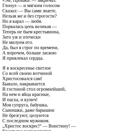
«Эй, Прошка! — закричал.
Глонул — и мягким голосом
Сказал: — Вы сами знаете,
Нельзя же и без строгости?
Но я карал — любя.
Порвалась цепь великая —
Теперь не бьем крестьянина,
Зато уж и отечески
Не милуем его.
Да, был я строг по времени,
А впрочем, больше ласкою
Я привлекал сердца.
Я в воскресенье светлое
Со всей своею вотчиной
Христосовался сам!
Бывало, накрывается
В гостиной стол огромнейший,
На нем и яйца красные,
И пасха, и кулич!
Моя супруга, бабушка,
Сынишки, даже барышни
Не брезгуют, целуются
С последним мужиком.
„Христос воскрес!“ — Воистину! —