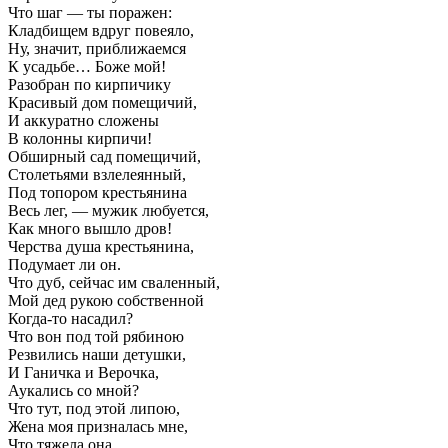
Что шаг — ты поражен:
Кладбищем вдруг повеяло,
Ну, значит, приближаемся
К усадьбе… Боже мой!
Разобран по кирпичику
Красивый дом помещичий,
И аккуратно сложены
В колонны кирпичи!
Обширный сад помещичий,
Столетьями взлелеянный,
Под топором крестьянина
Весь лег, — мужик любуется,
Как много вышло дров!
Черства душа крестьянина,
Подумает ли он.
Что дуб, сейчас им сваленный,
Мой дед рукою собственной
Когда-то насадил?
Что вон под той рябиною
Резвились наши детушки,
И Ганичка и Верочка,
Аукались со мной?
Что тут, под этой липою,
Жена моя призналась мне,
Что тяжела она