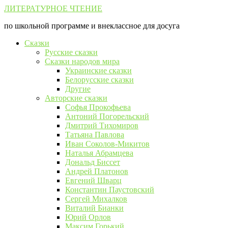
Перейти
ЛИТЕРАТУРНОЕ ЧТЕНИЕ
к
по школьной программе и внеклассное для досуга
контенту
Сказки
Русские сказки
Сказки народов мира
Украинские сказки
Белорусские сказки
Другие
Авторские сказки
Софья Прокофьева
Антоний Погорельский
Дмитрий Тихомиров
Татьяна Павлова
Иван Соколов-Микитов
Наталья Абрамцева
Дональд Биссет
Андрей Платонов
Евгений Шварц
Константин Паустовский
Сергей Михалков
Виталий Бианки
Юрий Орлов
Максим Горький