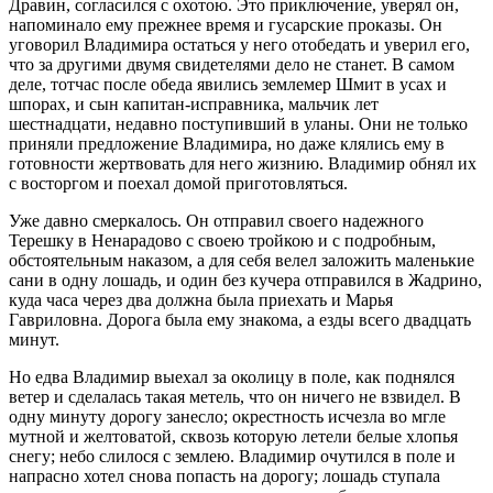
Дравин, согласился с охотою. Это приключение, уверял он,
напоминало ему прежнее время и гусарские проказы. Он
уговорил Владимира остаться у него отобедать и уверил его,
что за другими двумя свидетелями дело не станет. В самом
деле, тотчас после обеда явились землемер Шмит в усах и
шпорах, и сын капитан-исправника, мальчик лет
шестнадцати, недавно поступивший в уланы. Они не только
приняли предложение Владимира, но даже клялись ему в
готовности жертвовать для него жизнию. Владимир обнял их
с восторгом и поехал домой приготовляться.
Уже давно смеркалось. Он отправил своего надежного
Терешку в Ненарадово с своею тройкою и с подробным,
обстоятельным наказом, а для себя велел заложить маленькие
сани в одну лошадь, и один без кучера отправился в Жадрино,
куда часа через два должна была приехать и Марья
Гавриловна. Дорога была ему знакома, а езды всего двадцать
минут.
Но едва Владимир выехал за околицу в поле, как поднялся
ветер и сделалась такая метель, что он ничего не взвидел. В
одну минуту дорогу занесло; окрестность исчезла во мгле
мутной и желтоватой, сквозь которую летели белые хлопья
снегу; небо слилося с землею. Владимир очутился в поле и
напрасно хотел снова попасть на дорогу; лошадь ступала