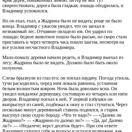
мрак дерев, обнаженных зимою. Ветер не мог тут
свирепствовать; дорога была гладкая; лошадь ободрилась, и
Владимир успокоился.
Но он ехал, ехал, а Жадрина было не видать; роще не было
конца. Владимир с ужасом увидел, что он заехал в
незнакомый лес. Отчаяние овладело им. Он ударил по
лошади; бедное животное пошло было рысью, но скоро стало
приставать и через четверть часа пошло шагом, несмотря на
все усилия несчастного Владимира.
Мало-помалу деревья начали редеть, и Владимир выехал из
лесу; Жадрина было не видать. Должно было быть около
полуночи.
Слезы брызнули из глаз его; он поехал наудачу. Погода утихла,
тучи расходились, перед ним лежала равнина, устланная
белым волнистым ковром. Ночь была довольно ясна. Он
увидел невдалеке деревушку, состоящую из четырех или пяти
дворов. Владимир поехал к ней. У первой избушки он
выпрыгнул из саней, подбежал к окну и стал стучаться. Через
несколько минут деревянный ставень поднялся, и старик
высунул свою седую бороду. «Что те надо?» — «Далеко ли
Жадрино?» — «Жадрино-то далеко ли?» — «Да, да! Далеко
ли?» — «Недалече; верст десяток будет». При сем ответе
Владимир схватил себя за волосы и остался недвижим, как