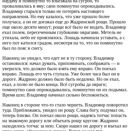
наудачу и поминутно то взъезжала на сугроб, то
проваливалась в яму; сани поминутно опрокидывались.
Владимир старался только не потерять настоящего
направления. Но ему казалось, что уже прошло более
получаса, а он не доезжал еще до Жадринской рощи. Прошло
еще около десяти минут; рощи всё было не видать. Владимир
ехал полем, пересеченным глубокими оврагами. Метель не
утихала, небо не прояснялось. Лошадь начинала уставать, а с
него пот катился градом, несмотря на то, что он поминутно
был по пояс в снегу.
Наконец он увидел, что едет не в ту сторону. Владимир
остановился: начал думать, припоминать, соображать — и
уверился, что должно было взять ему вправо. Он поехал
вправо. Лошадь его чуть ступала. Уже более часа был он в
дороге. Жадрино должно было быть недалеко. Но он ехал,
ехал, а полю не было конца. Всё сугробы да овраги;
поминутно сани опрокидывались, поминутно он их подымал.
Время шло; Владимир начинал сильно беспокоиться.
Наконец в стороне что-то стало чернеть. Владимир поворотил
туда. Приближаясь, увидел он рощу. Слава богу, подумал он,
теперь близко. Он поехал около рощи, надеясь тотчас попасть
на знакомую дорогу или объехать рощу кругом: Жадрино
находилось тотчас за нею. Скоро нашел он дорогу и въехал во