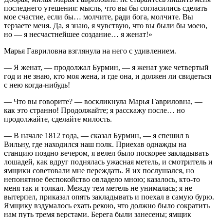
последнего утешения: мысль, что вы бы согласились сделать
мое счастие, если бы… молчите, ради бога, молчите. Вы
терзаете меня. Да, я знаю, я чувствую, что вы были бы моею,
но — я несчастнейшее создание… я женат!»
Марья Гавриловна взглянула на него с удивлением.
— Я женат, — продолжал Бурмин, — я женат уже четвертый
год и не знаю, кто моя жена, и где она, и должен ли свидеться
с нею когда-нибудь!
— Что вы говорите? — воскликнула Марья Гавриловна, —
как это странно! Продолжайте; я расскажу после… но
продолжайте, сделайте милость.
— В начале 1812 года, — сказал Бурмин, — я спешил в
Вильну, где находился наш полк. Приехав однажды на
станцию поздно вечером, я велел было поскорее закладывать
лошадей, как вдруг поднялась ужасная метель, и смотритель и
ямщики советовали мне переждать. Я их послушался, но
непонятное беспокойство овладело мною; казалось, кто-то
меня так и толкал. Между тем метель не унималась; я не
вытерпел, приказал опять закладывать и поехал в самую бурю.
Ямщику вздумалось ехать рекою, что должно было сократить
нам путь тремя верстами. Берега были занесены; ямщик