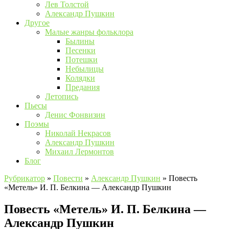
Лев Толстой
Александр Пушкин
Другое
Малые жанры фольклора
Былины
Песенки
Потешки
Небылицы
Колядки
Предания
Летопись
Пьесы
Денис Фонвизин
Поэмы
Николай Некрасов
Александр Пушкин
Михаил Лермонтов
Блог
Рубрикатор
»
Повести
»
Александр Пушкин
»
Повесть
«Метель» И. П. Белкина — Александр Пушкин
Повесть «Метель» И. П. Белкина —
Александр Пушкин