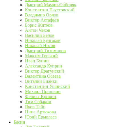
Дмитрий Мамин-Сибиряк
Константин Паустовский
Владимир Орлов
Виктор Астафьев
Борис Житков
Антон Чехов
Василий Белов
Николай Булгаков
Николай Носов
Дмитрий Тихомиров
Максим Горький
Иван Бунин
Александр Куприн
Виктор Драгунский
Валентина Осеева
Виталий Бианки
Константин Ушинский
Михаил Пришвин
Феликс Кривин
Тим Собакин
Яков Тайц
Нина Артюхова
Юрий Ермолаев
Басни