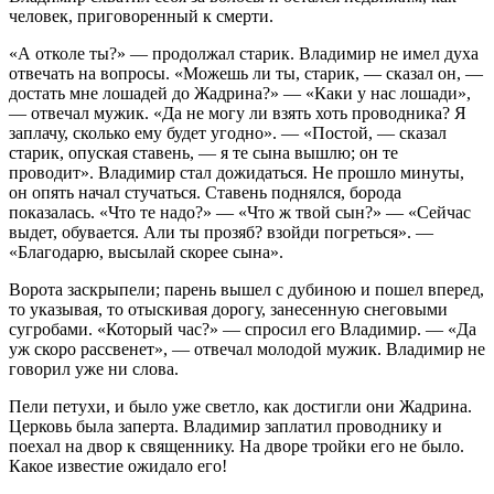
человек, приговоренный к смерти.
«А отколе ты?» — продолжал старик. Владимир не имел духа
отвечать на вопросы. «Можешь ли ты, старик, — сказал он, —
достать мне лошадей до Жадрина?» — «Каки у нас лошади»,
— отвечал мужик. «Да не могу ли взять хоть проводника? Я
заплачу, сколько ему будет угодно». — «Постой, — сказал
старик, опуская ставень, — я те сына вышлю; он те
проводит». Владимир стал дожидаться. Не прошло минуты,
он опять начал стучаться. Ставень поднялся, борода
показалась. «Что те надо?» — «Что ж твой сын?» — «Сейчас
выдет, обувается. Али ты прозяб? взойди погреться». —
«Благодарю, высылай скорее сына».
Ворота заскрыпели; парень вышел с дубиною и пошел вперед,
то указывая, то отыскивая дорогу, занесенную снеговыми
сугробами. «Который час?» — спросил его Владимир. — «Да
уж скоро рассвенет», — отвечал молодой мужик. Владимир не
говорил уже ни слова.
Пели петухи, и было уже светло, как достигли они Жадрина.
Церковь была заперта. Владимир заплатил проводнику и
поехал на двор к священнику. На дворе тройки его не было.
Какое известие ожидало его!