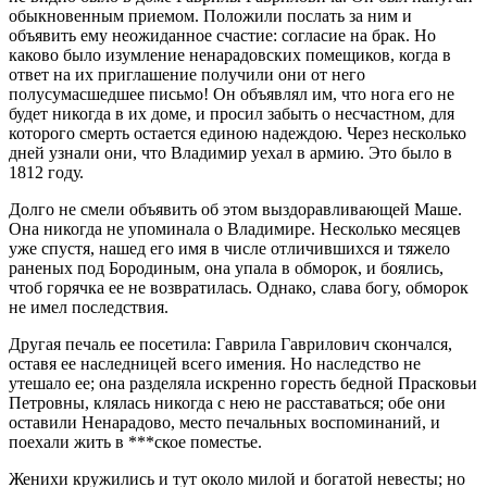
обыкновенным приемом. Положили послать за ним и
объявить ему неожиданное счастие: согласие на брак. Но
каково было изумление ненарадовских помещиков, когда в
ответ на их приглашение получили они от него
полусумасшедшее письмо! Он объявлял им, что нога его не
будет никогда в их доме, и просил забыть о несчастном, для
которого смерть остается единою надеждою. Через несколько
дней узнали они, что Владимир уехал в армию. Это было в
1812 году.
Долго не смели объявить об этом выздоравливающей Маше.
Она никогда не упоминала о Владимире. Несколько месяцев
уже спустя, нашед его имя в числе отличившихся и тяжело
раненых под Бородиным, она упала в обморок, и боялись,
чтоб горячка ее не возвратилась. Однако, слава богу, обморок
не имел последствия.
Другая печаль ее посетила: Гаврила Гаврилович скончался,
оставя ее наследницей всего имения. Но наследство не
утешало ее; она разделяла искренно горесть бедной Прасковьи
Петровны, клялась никогда с нею не расставаться; обе они
оставили Ненарадово, место печальных воспоминаний, и
поехали жить в ***ское поместье.
Женихи кружились и тут около милой и богатой невесты; но