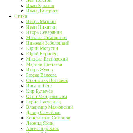
Лев Толстой
Иван Крылов
Иван Дмитриев
Стихи
Игорь Мазнин
Иван Никитин
Игорь Северянин
Михаил Ломоносов
Николай Заболоцкий
Юрий Могутин
Юрий Коринец
Михаил Есеновский
Марина Цветаева
Игорь Жуков
Резеда Валеева
Станислав Востоков
Иоганн Гёте
Кир Булычёв
Осип Мандельштам
Борис Пастернак
Владимир Маяковский
Давид Самойлов
Константин Симонов
Леонид Яхин
Александр Блок