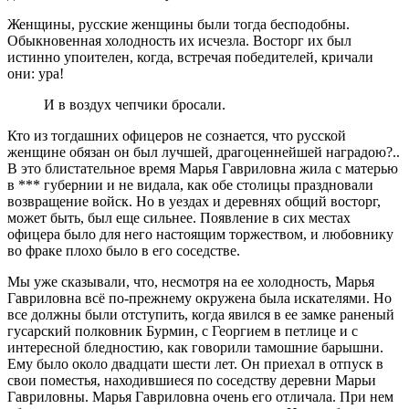
Женщины, русские женщины были тогда бесподобны.
Обыкновенная холодность их исчезла. Восторг их был
истинно упоителен, когда, встречая победителей, кричали
они: ура!
И в воздух чепчики бросали.
Кто из тогдашних офицеров не сознается, что русской
женщине обязан он был лучшей, драгоценнейшей наградою?..
В это блистательное время Марья Гавриловна жила с матерью
в *** губернии и не видала, как обе столицы праздновали
возвращение войск. Но в уездах и деревнях общий восторг,
может быть, был еще сильнее. Появление в сих местах
офицера было для него настоящим торжеством, и любовнику
во фраке плохо было в его соседстве.
Мы уже сказывали, что, несмотря на ее холодность, Марья
Гавриловна всё по-прежнему окружена была искателями. Но
все должны были отступить, когда явился в ее замке раненый
гусарский полковник Бурмин, с Георгием в петлице и с
интересной бледностию, как говорили тамошние барышни.
Ему было около двадцати шести лет. Он приехал в отпуск в
свои поместья, находившиеся по соседству деревни Марьи
Гавриловны. Марья Гавриловна очень его отличала. При нем