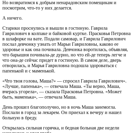
Но возвратимся к добрым ненарадовским помещикам и
посмотрим, что-то у них делается.
А ничего.
Старики проснулись и вышли в гостиную. Гаврила
Гаврилович в колпаке и байковой куртке. Прасковья Петровна
в шлафорке на вате. Подали самовар, и Гаврила Гаврилович
послал девчонку узнать от Марьи Гавриловны, каково ее
здоровье и как она почивала. Девчонка воротилась, объявляя,
что барышня почивала-де дурно, но что ей-де теперь легче и
что она-де сейчас придет в гостиную. В самом деле, дверь
отворилась, и Марья Гавриловна подошла здороваться с
папенькой и с маменькой.
«Что твоя голова, Маша?» — спросил Гаврила Гаврилович».
«Лучше, папенька», — отвечала Маша. «Ты верно, Маша,
вчерась угорела», — сказала Прасковья Петровна. «Может
быть, маменька», — отвечала Маша.
День прошел благополучно, но в ночь Маша занемогла.
Послали в город за лекарем. Он приехал к вечеру и нашел
больную в бреду.
Открылась сильная горячка, и бедная больная две недели