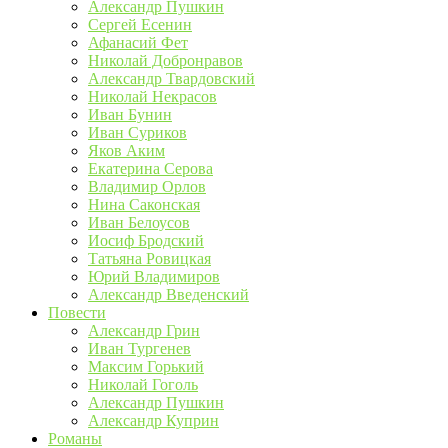
Александр Пушкин
Сергей Есенин
Афанасий Фет
Николай Добронравов
Александр Твардовский
Николай Некрасов
Иван Бунин
Иван Суриков
Яков Аким
Екатерина Серова
Владимир Орлов
Нина Саконская
Иван Белоусов
Иосиф Бродский
Татьяна Ровицкая
Юрий Владимиров
Александр Введенский
Повести
Александр Грин
Иван Тургенев
Максим Горький
Николай Гоголь
Александр Пушкин
Александр Куприн
Романы