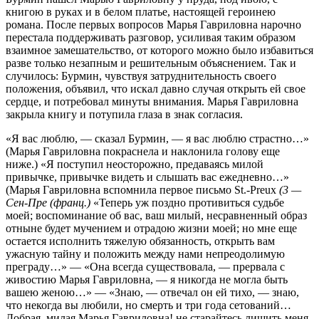
книгою в руках и в белом платье, настоящей героинею
романа. После первых вопросов Марья Гавриловна нарочно
перестала поддерживать разговор, усиливая таким образом
взаимное замешательство, от которого можно было избавиться
разве только незапным и решительным объяснением. Так и
случилось: Бурмин, чувствуя затруднительность своего
положения, объявил, что искал давно случая открыть ей свое
сердце, и потребовал минуты внимания. Марья Гавриловна
закрыла книгу и потупила глаза в знак согласия.
«Я вас люблю, — сказал Бурмин, — я вас люблю страстно…»
(Марья Гавриловна покраснела и наклонила голову еще
ниже.) «Я поступил неосторожно, предаваясь милой
привычке, привычке видеть и слышать вас ежедневно…»
(Марья Гавриловна вспомнила первое письмо St.-Preux
(3 —
Сен-Пре (франц.)
«Теперь уж поздно противиться судьбе
моей; воспоминание об вас, ваш милый, несравненный образ
отныне будет мучением и отрадою жизни моей; но мне еще
остается исполнить тяжелую обязанность, открыть вам
ужасную тайну и положить между нами непреодолимую
преграду…» — «Она всегда существовала, — прервала с
живостию Марья Гавриловна, — я никогда не могла быть
вашею женою…» — «Знаю, — отвечал он ей тихо, — знаю,
что некогда вы любили, но смерть и три года сетований…
Добрая, милая Марья Гавриловна! не старайтесь лишить меня