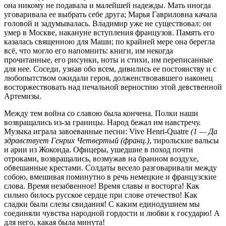
она никому не подавала и малейшей надежды. Мать иногда
уговаривала ее выбрать себе друга; Марья Гавриловна качала
головой и задумывалась. Владимир уже не существовал: он
умер в Москве, накануне вступления французов. Память его
казалась священною для Маши; по крайней мере она берегла
всё, что могло его напомнить: книги, им некогда
прочитанные, его рисунки, ноты и стихи, им переписанные
для нее. Соседи, узнав обо всем, дивились ее постоянству и с
любопытством ожидали героя, долженствовавшего наконец
восторжествовать над печальной верностию этой девственной
Артемизы.
Между тем война со славою была кончена. Полки наши
возвращались из-за границы. Народ бежал им навстречу.
Музыка играла завоеванные песни: Vive Henri-Quatre
(1 — Да
здравствует Генрих Четвертый (франц.)
, тирольские вальсы
и арии из Жоконда. Офицеры, ушедшие в поход почти
отроками, возвращались, возмужав на бранном воздухе,
обвешанные крестами. Солдаты весело разговаривали между
собою, вмешивая поминутно в речь немецкие и французские
слова. Время незабвенное! Время славы и восторга! Как
сильно билось русское сердце при слове отечество! Как
сладки были слезы свидания! С каким единодушием мы
соединяли чувства народной гордости и любви к государю! А
для него, какая была минута!