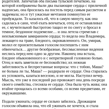
родителей. Запечатав оба письма тульской печаткою, на
которой изображены были два пылающие сердца с приличной
надписью, она бросилась на постель перед самым рассветом и
задремала; но и тут ужасные мечтания поминутно ее
пробуждали. То казалось ей, что в самую минуту, как она
садилась в сани, чтоб ехать венчаться, отец ее останавливал
ее, с мучительной быстротою тащил ее по снегу и бросал в
темное, бездонное подземелие… и она летела стремглав с
неизъяснимым замиранием сердца; то видела она Владимира,
лежащего на траве, бледного, окровавленного. Он, умирая,
молил ее пронзительным голосом поспешить с ним
обвенчаться… другие безобразные, бессмысленные видения
неслись перед нею одно за другим. Наконец она встала,
бледнее обыкновенного и с непритворной головною болью.
Отец и мать заметили ее беспокойство; их нежная
заботливость и беспрестанные вопросы: что с тобою, Маша?
не больна ли ты, Маша? — раздирали ее сердце. Она старалась
их успокоить, казаться веселою, и не могла. Наступил вечер.
Мысль, что уже в последний раз провожает она день посреди
своего семейства, стесняла ее сердце. Она была чуть жива; она
втайне прощалась со всеми особами, со всеми предметами, ее
окружавшими.
Подали ужинать; сердце ее сильно забилось. Дрожащим
голосом объявила она, что ей ужинать не хочется, и стала