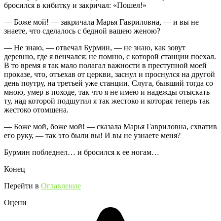
бросился в кибитку и закричал: «Пошел!»
— Боже мой! — закричала Марья Гавриловна, — и вы не
знаете, что сделалось с бедной вашею женою?
— Не знаю, — отвечал Бурмин, — не знаю, как зовут
деревню, где я венчался; не помню, с которой станции поехал.
В то время я так мало полагал важности в преступной моей
проказе, что, отъехав от церкви, заснул и проснулся на другой
день поутру, на третьей уже станции. Слуга, бывший тогда со
мною, умер в походе, так что я не имею и надежды отыскать
ту, над которой подшутил я так жестоко и которая теперь так
жестоко отомщена.
— Боже мой, боже мой! — сказала Марья Гавриловна, схватив
его руку, — так это были вы! И вы не узнаете меня?
Бурмин побледнел… и бросился к ее ногам…
Конец
Перейти в
Оглавление
Оцени