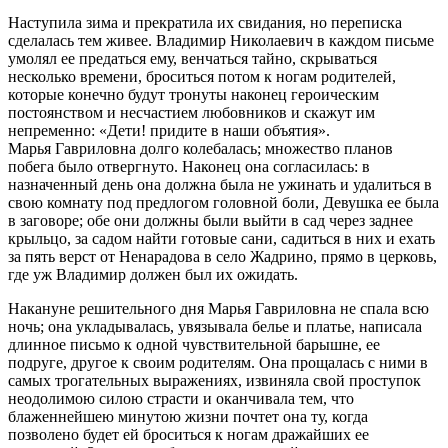
Наступила зима и прекратила их свидания, но переписка
сделалась тем живее. Владимир Николаевич в каждом письме
умолял ее предаться ему, венчаться тайно, скрываться
несколько времени, броситься потом к ногам родителей,
которые конечно будут тронуты наконец героическим
постоянством и несчастием любовников и скажут им
непременно: «Дети! придите в наши объятия».
Марья Гавриловна долго колебалась; множество планов
побега было отвергнуто. Наконец она согласилась: в
назначенный день она должна была не ужинать и удалиться в
свою комнату под предлогом головной боли, Девушка ее была
в заговоре; обе они должны были выйти в сад через заднее
крыльцо, за садом найти готовые сани, садиться в них и ехать
за пять верст от Ненарадова в село Жадрино, прямо в церковь,
где уж Владимир должен был их ожидать.
Накануне решительного дня Марья Гавриловна не спала всю
ночь; она укладывалась, увязывала белье и платье, написала
длинное письмо к одной чувствительной барышне, ее
подруге, другое к своим родителям. Она прощалась с ними в
самых трогательных выражениях, извиняла свой проступок
неодолимою силою страсти и оканчивала тем, что
блаженнейшею минутою жизни почтет она ту, когда
позволено будет ей броситься к ногам дражайших ее