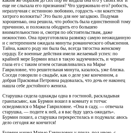
каким же образом до сих пор не видала она его у своих ног и
еще не слыхала его признания? Что удерживало его? робость,
неразлучная с истинною любовию, гордость «ли кокетство
хитрого волокиты? Это было для нее загадкою. Подумав
хорошенько, она решила, что робость была единственной тому
причиною, и положила ободрить его большею
внимательностию и, смотря по обстоятельствам, даже
нежностию. Она приуготовляла развязку самую неожиданную
и с нетерпением ожидала минуты романического объяснения.
Тайна, какого роду ни была бы, всегда тягостна женскому
сердцу. Ее военные действия имели желаемый успех: по
крайней мере Бурмин впал в такую задумчивость, и черные
глаза его с таким огнем останавливались на Марье
Гавриловне, что решительная минута, казалось, уже близка.
Соседи говорили о свадьбе, как о деле уже конченном, а
добрая Прасковья Петровна радовалась, что дочь ее наконец
нашла себе достойного жениха.
Старушка сидела однажды одна в гостиной, раскладывая
гранпасьянс, как Бурмин вошел в комнату и тотчас
осведомился о Марье Гавриловне. «Она в саду, — отвечала
старушка, — подите к ней, а я вас буду здесь ожидать».
Бурмин пошел, а старушка перекрестилась и подумала: авось
дело сегодня же кончится!
Бурмин нашел Марью Гавриловну у пруда, под ивою, с