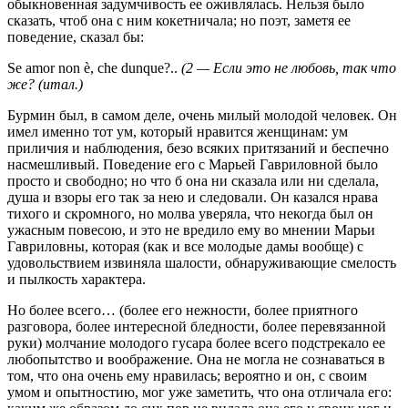
обыкновенная задумчивость ее оживлялась. Нельзя было
сказать, чтоб она с ним кокетничала; но поэт, заметя ее
поведение, сказал бы:
Se amor non è, che dunque?..
(2 — Если это не любовь, так что
же? (итал.)
Бурмин был, в самом деле, очень милый молодой человек. Он
имел именно тот ум, который нравится женщинам: ум
приличия и наблюдения, безо всяких притязаний и беспечно
насмешливый. Поведение его с Марьей Гавриловной было
просто и свободно; но что б она ни сказала или ни сделала,
душа и взоры его так за нею и следовали. Он казался нрава
тихого и скромного, но молва уверяла, что некогда был он
ужасным повесою, и это не вредило ему во мнении Марьи
Гавриловны, которая (как и все молодые дамы вообще) с
удовольствием извиняла шалости, обнаруживающие смелость
и пылкость характера.
Но более всего… (более его нежности, более приятного
разговора, более интересной бледности, более перевязанной
руки) молчание молодого гусара более всего подстрекало ее
любопытство и воображение. Она не могла не сознаваться в
том, что она очень ему нравилась; вероятно и он, с своим
умом и опытностию, мог уже заметить, что она отличала его: