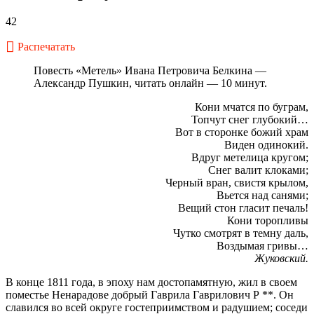
42
Распечатать
Повесть «Метель» Ивана Петровича Белкина —
Александр Пушкин, читать онлайн — 10 минут.
Кони мчатся по буграм,
Топчут снег глубокий…
Вот в сторонке божий храм
Виден одинокий.
Вдруг метелица кругом;
Снег валит клоками;
Черный вран, свистя крылом,
Вьется над санями;
Вещий стон гласит печаль!
Кони торопливы
Чутко смотрят в темну даль,
Воздымая гривы…
Жуковский.
В конце 1811 года, в эпоху нам достопамятную, жил в своем
поместье Ненарадове добрый Гаврила Гаврилович Р **. Он
славился во всей округе гостеприимством и радушием; соседи