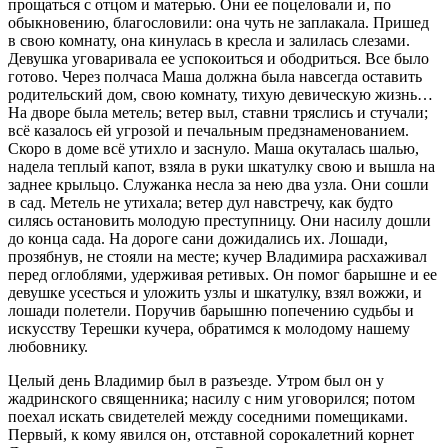
прощаться с отцом и матерью. Они ее поцеловали и, по
обыкновению, благословили: она чуть не заплакала. Пришед
в свою комнату, она кинулась в кресла и залилась слезами.
Девушка уговаривала ее успокоиться и ободриться. Все было
готово. Через полчаса Маша должна была навсегда оставить
родительский дом, свою комнату, тихую девическую жизнь…
На дворе была метель; ветер выл, ставни тряслись и стучали;
всё казалось ей угрозой и печальным предзнаменованием.
Скоро в доме всё утихло и заснуло. Маша окуталась шалью,
надела теплый капот, взяла в руки шкатулку свою и вышла на
заднее крыльцо. Служанка несла за нею два узла. Они сошли
в сад. Метель не утихала; ветер дул навстречу, как будто
силясь остановить молодую преступницу. Они насилу дошли
до конца сада. На дороге сани дожидались их. Лошади,
прозябнув, не стояли на месте; кучер Владимира расхаживал
перед оглоблями, удерживая ретивых. Он помог барышне и ее
девушке усесться и уложить узлы и шкатулку, взял вожжи, и
лошади полетели. Поручив барышню попечению судьбы и
искусству Терешки кучера, обратимся к молодому нашему
любовнику.
Целый день Владимир был в разъезде. Утром был он у
жадринского священника; насилу с ним уговорился; потом
поехал искать свидетелей между соседними помещиками.
Первый, к кому явился он, отставной сорокалетний корнет