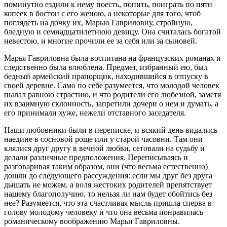
поминутно ездили к нему поесть, попить, поиграть по пяти
копеек в бостон с его женою, а некоторые для того, чтоб
поглядеть на дочку их, Марью Гавриловну, стройную,
бледную и семнадцатилетнюю девицу. Она считалась богатой
невестою, и многие прочили ее за себя или за сыновей.
Марья Гавриловна была воспитана на французских романах и
следственно была влюблена. Предмет, избранный ею, был
бедный армейский прапорщик, находившийся в отпуску в
своей деревне. Само по себе разумеется, что молодой человек
пылал равною страстию, и что родители его любезной, заметя
их взаимную склонность, запретили дочери о нем и думать, а
его принимали хуже, нежели отставного заседателя.
Наши любовники были в переписке, и всякий день видались
наедине в сосновой роще или у старой часовни. Там они
клялися друг другу в вечной любви, сетовали на судьбу и
делали различные предположения. Переписываясь и
разговаривая таким образом, они (что весьма естественно)
дошли до следующего рассуждения: если мы друг без друга
дышать не можем, а воля жестоких родителей препятствует
нашему благополучию, то нельзя ли нам будет обойтись без
нее? Разумеется, что эта счастливая мысль пришла сперва в
голову молодому человеку и что она весьма понравилась
романическому воображению Марьи Гавриловны.