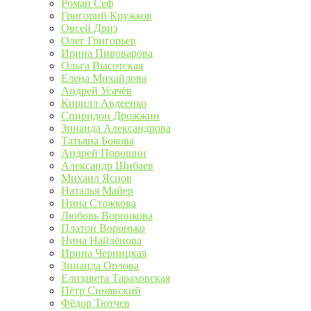
Роман Сеф
Григорий Кружков
Овсей Дриз
Олег Григорьев
Ирина Пивоварова
Ольга Высотская
Елена Михайлова
Андрей Усачёв
Кирилл Авдеенко
Спиридон Дрожжин
Зинаида Александрова
Татьяна Бокова
Андрей Порошин
Александр Шибаев
Михаил Яснов
Наталья Майер
Нина Стожкова
Любовь Воронкова
Платон Воронько
Нина Найдёнова
Ирина Черницкая
Зинаида Орлова
Елизавета Тараховская
Пётр Синявский
Фёдор Тютчев