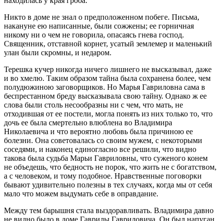
находилась у края гроба.
Никто в доме не знал о предположенном побеге. Письма,
накануне ею написанные, были сожжены; ее горничная
никому ни о чем не говорила, опасаясь гнева господ.
Священник, отставной корнет, усатый землемер и маленький
улан были скромны, и недаром.
Терешка кучер никогда ничего лишнего не высказывал, даже
и во хмелю. Таким образом тайна была сохранена более, чем
полудюжиною заговорщиков. Но Марья Гавриловна сама в
беспрестанном бреду высказывала свою тайну. Однако ж ее
слова были столь несообразны ни с чем, что мать, не
отходившая от ее постели, могла понять из них только то, что
дочь ее была смертельно влюблена во Владимира
Николаевича и что вероятно любовь была причиною ее
болезни. Она советовалась со своим мужем, с некоторыми
соседями, и наконец единогласно все решили, что видно
такова была судьба Марьи Гавриловны, что суженого конем
не объедешь, что бедность не порок, что жить не с богатством,
а с человеком, и тому подобное. Нравственные поговорки
бывают удивительно полезны в тех случаях, когда мы от себя
мало что можем выдумать себе в оправдание.
Между тем барышня стала выздоравливать. Владимира давно
не видно было в доме Гаврилы Гавриловича. Он был напуган