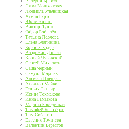
Валерий Брюсов
Эмма Мошковская
Людмила Ульяницкая
Агния Барто
Юрий Энтин
Виктор Лунин
Фёдор Бобылёв
Татьяна Павлова
Елена Благинина
Борис Заходер
Владимир Данько
Корней Чуковский
Сергей Михалков
Саша Чёрный
Самуил Маршак
Алексей Плещеев
Аполлон Майков
Генрих Сапгир
Ирина Токмакова
Инна Гамазкова
Марина Бородицкая
Тимофей Белозёров
Тим Собакин
Евгения Трутнева
Валентин Берестов