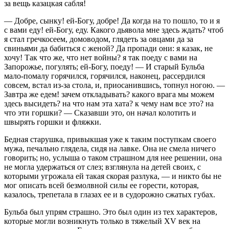
за вещь казацкая сабля!
— Добре, сынку! ей-Богу, добре! Да когда на то пошло, то и я
с вами еду! ей-Богу, еду. Какого дьявола мне здесь ждать? чтоб
я стал гречкосеем, домоводом, глядеть за овцами да за
свиньями да бабиться с женой? Да пропади они: я казак, не
хочу! Так что же, что нет войны? я так поеду с вами на
Запорожье, погулять; ей-Богу, поеду! — И старый Бульба
мало-помалу горячился, горячился, наконец, рассердился
совсем, встал из-за стола, и, приосанившись, топнул ногою. —
Завтра же едем! зачем откладывать? какого врага мы можем
здесь высидеть? на что нам эта хата? к чему нам все это? на
что эти горшки? — Сказавши это, он начал колотить и
швырять горшки и фляжки.
Бедная старушка, привыкшая уже к таким поступкам своего
мужа, печально глядела, сидя на лавке. Она не смела ничего
говорить; но, услыша о таком страшном для нее решении, она
не могла удержаться от слез; взглянула на детей своих, с
которыми угрожала ей такая скорая разлука, — и никто бы не
мог описать всей безмолвной силы ее горести, которая,
казалось, трепетала в глазах ее и в судорожно сжатых губах.
Бульба был упрям страшно. Это был один из тех характеров,
которые могли возникнуть только в тяжелый XV век на