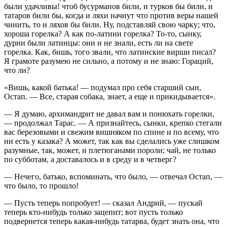
были удачливы! чтоб бусурманов били, и турков бы били, и
татаров били бы, когда и ляхи начнут что против веры нашей
чинить, то и ляхов бы били. Ну, подставляй свою чарку; что,
хороша горелка? А как по-латини горелка? То-то, сынку,
дурни были латинцы: они и не знали, есть ли на свете
горелка. Как, бишь, того звали, что латинские вирши писал?
Я грамоте разумею не сильно, а потому и не знаю: Гораций,
что ли?
«Вишь, какой батька! — подумал про себя старший сын,
Остап. — Все, старая собака, знает, а еще и прикидывается».
— Я думаю, архимандрит не давал вам и понюхать горелки,
— продолжал Тарас. — А признайтесь, сынки, крепко стегали
вас березовыми и свежим вишняком по спине и по всему, что
ни есть у казака? А может, так как вы сделались уже слишком
разумные, так, может, и плетюганами пороли; чай, не только
по субботам, а доставалось и в среду и в четверг?
— Нечего, батько, вспоминать, что было, — отвечал Остап, —
что было, то прошло!
— Пусть теперь попробует! — сказал Андрий, — пускай
теперь кто-нибудь только зацепит; вот пусть только
подвернется теперь какая-нибудь татарва, будет знать она, что