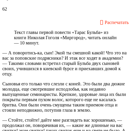
62
Распечатать
Текст главы первой повести «Тарас Бульба» из
книги Николая Гоголя «Миргород», читать онлайн
— 10 минут.
— А поворотись-ка, сын! Экой ты смешной какой! Что это на
вас за поповские подрясники? И этак все ходят в академии?
— Такими словами встретил старый Бульба двух сыновей
своих, учившихся в киевской бурсе и приехавших домой к
отцу.
Сыновья его только что слезли с коней. Это были два дюжие
молодца, еще смотревшие исподлобья, как недавно
выпущенные семинаристы. Крепкие, здоровые лица их были
покрыты первым пухом волос, которого еще не касалась
бритва. Они были очень смущены таким приемом отца и
стояли неподвижно, потупив глаза в землю.
— Стойте, стойте! дайте мне разглядеть вас хорошенько, —
продолжал он, поворачивая их, — какие же длинные на вас
свитки! экие свитки! таких свиток еще и на свете не было. А