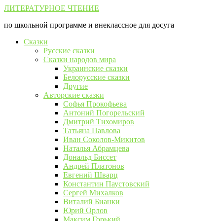
Перейти
ЛИТЕРАТУРНОЕ ЧТЕНИЕ
к
по школьной программе и внеклассное для досуга
контенту
Сказки
Русские сказки
Сказки народов мира
Украинские сказки
Белорусские сказки
Другие
Авторские сказки
Софья Прокофьева
Антоний Погорельский
Дмитрий Тихомиров
Татьяна Павлова
Иван Соколов-Микитов
Наталья Абрамцева
Дональд Биссет
Андрей Платонов
Евгений Шварц
Константин Паустовский
Сергей Михалков
Виталий Бианки
Юрий Орлов
Максим Горький