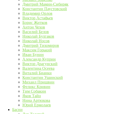
Дмитрий Мамин-Сибиряк
Константин Паустовский
Владимир Орлов
Виктор Астафьев
Борис Житков
Антон Чехов
Василий Белов
Николай Булгаков
Николай Носов
Дмитрий Тихомиров
Максим Горький
Иван Бунин
Александр Куприн
Виктор Драгунский
Валентина Осеева
Виталий Бианки
Константин Ушинский
Михаил Пришвин
Феликс Кривин
Тим Собакин
Яков Тайц
Нина Артюхова
Юрий Ермолаев
Басни