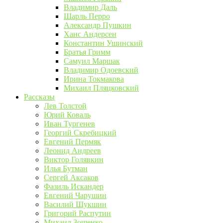
Владимир Даль
Шарль Перро
Александр Пушкин
Ханс Андерсен
Константин Ушинский
Братья Гримм
Самуил Маршак
Владимир Одоевский
Ирина Токмакова
Михаил Пляцковский
Рассказы
Лев Толстой
Юрий Коваль
Иван Тургенев
Георгий Скребицкий
Евгений Пермяк
Леонид Андреев
Виктор Голявкин
Илья Бутман
Сергей Аксаков
Фазиль Искандер
Евгений Чарушин
Василий Шукшин
Григорий Распутин
Михаил Зощенко