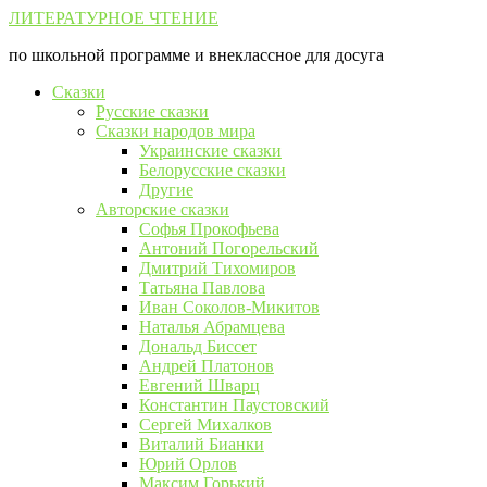
Перейти
ЛИТЕРАТУРНОЕ ЧТЕНИЕ
к
по школьной программе и внеклассное для досуга
контенту
Сказки
Русские сказки
Сказки народов мира
Украинские сказки
Белорусские сказки
Другие
Авторские сказки
Софья Прокофьева
Антоний Погорельский
Дмитрий Тихомиров
Татьяна Павлова
Иван Соколов-Микитов
Наталья Абрамцева
Дональд Биссет
Андрей Платонов
Евгений Шварц
Константин Паустовский
Сергей Михалков
Виталий Бианки
Юрий Орлов
Максим Горький