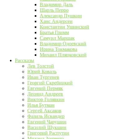
Владимир Даль
Шарль Перро
Александр Пушкин
Ханс Андерсен
Константин Ушинский
Братья Гримм
Самуил Маршак
Владимир Одоевский
Ирина Токмакова
Михаил Пляцковский
Рассказы
Лев Толстой
Юрий Коваль
Иван Тургенев
Георгий Скребицкий
Евгений Пермяк
Леонид Андреев
Виктор Голявкин
Илья Бутман
Сергей Аксаков
Фазиль Искандер
Евгений Чарушин
Василий Шукшин
Григорий Распутин
Михаил Зощенко