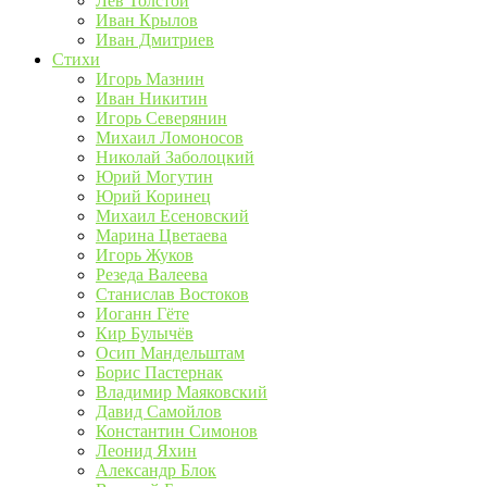
Лев Толстой
Иван Крылов
Иван Дмитриев
Стихи
Игорь Мазнин
Иван Никитин
Игорь Северянин
Михаил Ломоносов
Николай Заболоцкий
Юрий Могутин
Юрий Коринец
Михаил Есеновский
Марина Цветаева
Игорь Жуков
Резеда Валеева
Станислав Востоков
Иоганн Гёте
Кир Булычёв
Осип Мандельштам
Борис Пастернак
Владимир Маяковский
Давид Самойлов
Константин Симонов
Леонид Яхин
Александр Блок