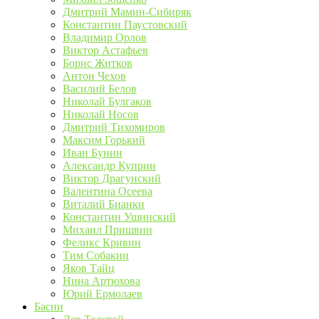
Дмитрий Мамин-Сибиряк
Константин Паустовский
Владимир Орлов
Виктор Астафьев
Борис Житков
Антон Чехов
Василий Белов
Николай Булгаков
Николай Носов
Дмитрий Тихомиров
Максим Горький
Иван Бунин
Александр Куприн
Виктор Драгунский
Валентина Осеева
Виталий Бианки
Константин Ушинский
Михаил Пришвин
Феликс Кривин
Тим Собакин
Яков Тайц
Нина Артюхова
Юрий Ермолаев
Басни