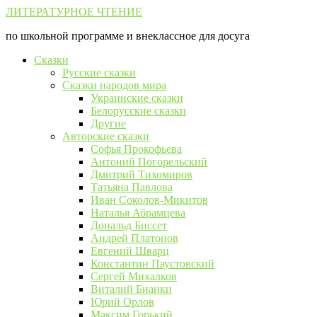
Перейти
ЛИТЕРАТУРНОЕ ЧТЕНИЕ
к
по школьной программе и внеклассное для досуга
контенту
Сказки
Русские сказки
Сказки народов мира
Украинские сказки
Белорусские сказки
Другие
Авторские сказки
Софья Прокофьева
Антоний Погорельский
Дмитрий Тихомиров
Татьяна Павлова
Иван Соколов-Микитов
Наталья Абрамцева
Дональд Биссет
Андрей Платонов
Евгений Шварц
Константин Паустовский
Сергей Михалков
Виталий Бианки
Юрий Орлов
Максим Горький