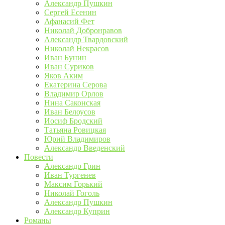
Александр Пушкин
Сергей Есенин
Афанасий Фет
Николай Добронравов
Александр Твардовский
Николай Некрасов
Иван Бунин
Иван Суриков
Яков Аким
Екатерина Серова
Владимир Орлов
Нина Саконская
Иван Белоусов
Иосиф Бродский
Татьяна Ровицкая
Юрий Владимиров
Александр Введенский
Повести
Александр Грин
Иван Тургенев
Максим Горький
Николай Гоголь
Александр Пушкин
Александр Куприн
Романы