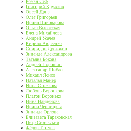
Роман Сеф
Григорий Кружков
Овсей Дриз
Олег Григорьев
Ирина Пивоварова
Ольга Высотская
Елена Михайлова
Андрей Усачёв
Кирилл Авдеенко
Спиридон Дрожжин
Зинаида Александрова
Татьяна Бокова
Андрей Порошин
Александр Шибаев
Михаил Яснов
Наталья Майер
Нина Стожкова
Любовь Воронкова
Платон Воронько
Нина Найдёнова
Ирина Черницкая
Зинаида Орлова
Елизавета Тараховская
Пётр Синявский
Фёдор Тютчев