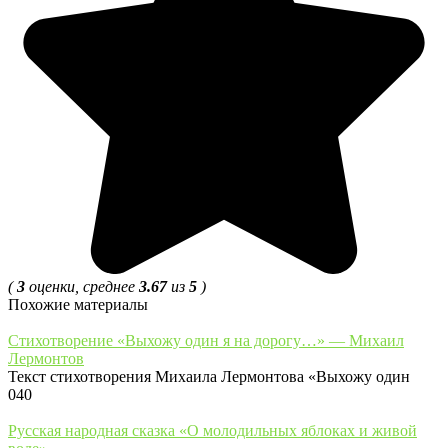
(
3
оценки, среднее
3.67
из
5
)
Похожие материалы
Стихотворение «Выхожу один я на дорогу…» — Михаил
Лермонтов
Текст стихотворения Михаила Лермонтова «Выхожу один
0
40
Русская народная сказка «О молодильных яблоках и живой