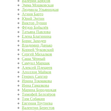
Валерий Брюсов
Эмма Мошковская
Людмила Ульяницкая
Агния Барто
Юрий Энтин
Виктор Лунин
Фёдор Бобылёв
Татьяна Павлова
Елена Благинина
Борис Заходер
Владимир Данько
Корней Чуковский
Сергей Михалков
Саша Чёрный
Самуил Маршак
Алексей Плещеев
Аполлон Майков
Генрих Сапгир
Ирина Токмакова
Инна Гамазкова
Марина Бородицкая
Тимофей Белозёров
Тим Собакин
Евгения Трутнева
Валентин Берестов