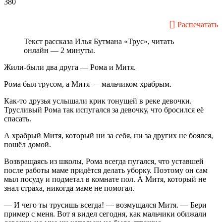
380
Распечатать
Текст рассказа Илья Бутмана «Трус», читать
онлайн — 2 минуты.
Жили-были два друга — Рома и Митя.
Рома был трусом, а Митя — мальчиком храбрым.
Как-то друзья услышали крик тонущей в реке девочки.
Трусливый Рома так испугался за девочку, что бросился её
спасать.
А храбрый Митя, который ни за себя, ни за других не боялся,
пошёл домой.
Возвращаясь из школы, Рома всегда пугался, что уставшей
после работы маме придётся делать уборку. Поэтому он сам
мыл посуду и подметал в комнате пол. А Митя, который не
знал страха, никогда маме не помогал.
— И чего ты трусишь всегда! — возмущался Митя. — Бери
пример с меня. Вот я видел сегодня, как мальчики обижали