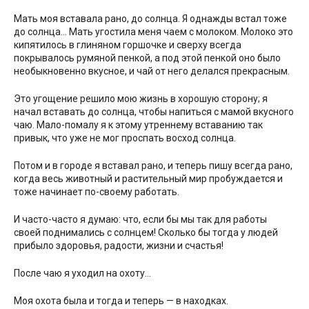
Мать моя вставала рано, до солнца. Я однажды встал тоже
до солнца… Мать угостила меня чаем с молоком. Молоко это
кипятилось в глиняном горшочке и сверху всегда
покрывалось румяной пенкой, а под этой пенкой оно было
необыкновенно вкусное, и чай от него делался прекрасным.
Это угощение решило мою жизнь в хорошую сторону; я
начал вставать до солнца, чтобы напиться с мамой вкусного
чаю. Мало-помалу я к этому утреннему вставанию так
привык, что уже не мог проспать восход солнца.
Потом и в городе я вставал рано, и теперь пишу всегда рано,
когда весь животный и растительный мир пробуждается и
тоже начинает по-своему работать.
И часто-часто я думаю: что, если бы мы так для работы
своей поднимались с солнцем! Сколько бы тогда у людей
прибыло здоровья, радости, жизни и счастья!
После чаю я уходил на охоту…
Моя охота была и тогда и теперь — в находках.