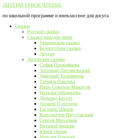
Перейти
ЛИТЕРАТУРНОЕ ЧТЕНИЕ
к
по школьной программе и внеклассное для досуга
контенту
Сказки
Русские сказки
Сказки народов мира
Украинские сказки
Белорусские сказки
Другие
Авторские сказки
Софья Прокофьева
Антоний Погорельский
Дмитрий Тихомиров
Татьяна Павлова
Иван Соколов-Микитов
Наталья Абрамцева
Дональд Биссет
Андрей Платонов
Евгений Шварц
Константин Паустовский
Сергей Михалков
Виталий Бианки
Юрий Орлов
Максим Горький