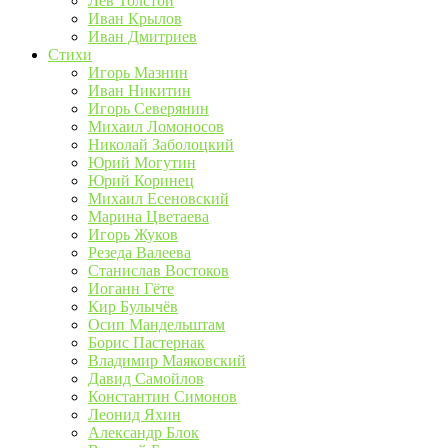
Лев Толстой
Иван Крылов
Иван Дмитриев
Стихи
Игорь Мазнин
Иван Никитин
Игорь Северянин
Михаил Ломоносов
Николай Заболоцкий
Юрий Могутин
Юрий Коринец
Михаил Есеновский
Марина Цветаева
Игорь Жуков
Резеда Валеева
Станислав Востоков
Иоганн Гёте
Кир Булычёв
Осип Мандельштам
Борис Пастернак
Владимир Маяковский
Давид Самойлов
Константин Симонов
Леонид Яхин
Александр Блок