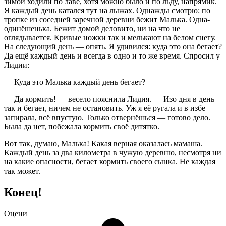
зимой ходили по лаве, хотя можно было и по льду, напрямик.
Я каждый день катался тут на лыжах. Однажды смотрю: по
тропке из соседней заречной деревни бежит Малька. Одна-
одинёшенька. Бежит домой деловито, ни на что не
оглядывается. Кривые ножки так и мелькают на белом снегу.
На следующий день — опять. Я удивился: куда это она бегает?
Да ещё каждый день и всегда в одно и то же время. Спросил у
Лидии:
— Куда это Малька каждый день бегает?
— Да кормить! — весело пояснила Лидия. — Изо дня в день
так и бегает, ничем не остановить. Уж я её ругала и в избе
запирала, всё впустую. Только отвернёшься — готово дело.
Была да нет, побежала кормить своё дитятко.
Вот так, думаю, Малька! Какая верная оказалась мамаша.
Каждый день за два километра в чужую деревню, несмотря ни
на какие опасности, бегает кормить своего сынка. Не каждая
так может.
Конец!
Оцени