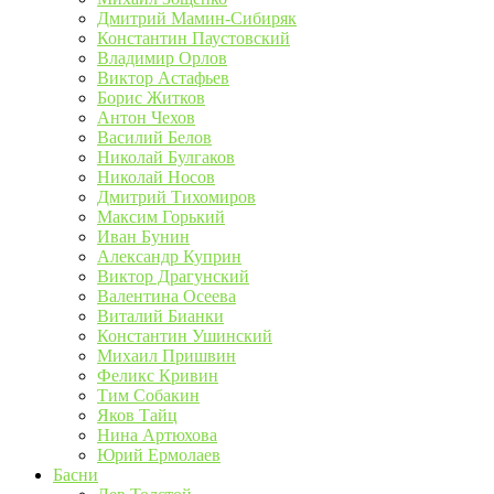
Дмитрий Мамин-Сибиряк
Константин Паустовский
Владимир Орлов
Виктор Астафьев
Борис Житков
Антон Чехов
Василий Белов
Николай Булгаков
Николай Носов
Дмитрий Тихомиров
Максим Горький
Иван Бунин
Александр Куприн
Виктор Драгунский
Валентина Осеева
Виталий Бианки
Константин Ушинский
Михаил Пришвин
Феликс Кривин
Тим Собакин
Яков Тайц
Нина Артюхова
Юрий Ермолаев
Басни