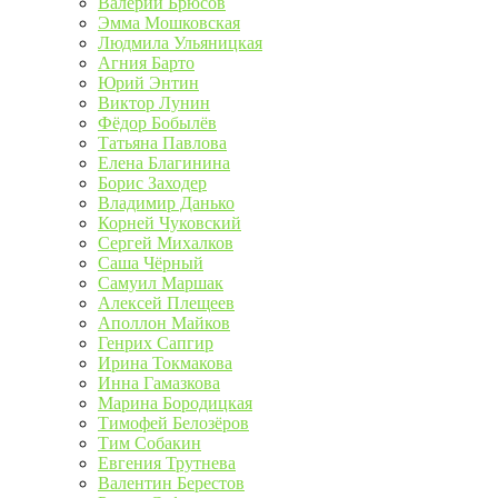
Валерий Брюсов
Эмма Мошковская
Людмила Ульяницкая
Агния Барто
Юрий Энтин
Виктор Лунин
Фёдор Бобылёв
Татьяна Павлова
Елена Благинина
Борис Заходер
Владимир Данько
Корней Чуковский
Сергей Михалков
Саша Чёрный
Самуил Маршак
Алексей Плещеев
Аполлон Майков
Генрих Сапгир
Ирина Токмакова
Инна Гамазкова
Марина Бородицкая
Тимофей Белозёров
Тим Собакин
Евгения Трутнева
Валентин Берестов