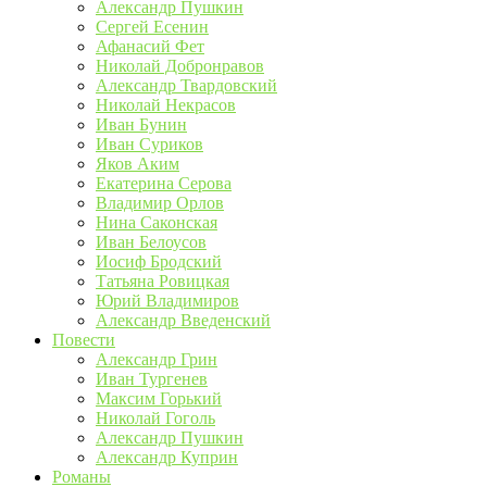
Александр Пушкин
Сергей Есенин
Афанасий Фет
Николай Добронравов
Александр Твардовский
Николай Некрасов
Иван Бунин
Иван Суриков
Яков Аким
Екатерина Серова
Владимир Орлов
Нина Саконская
Иван Белоусов
Иосиф Бродский
Татьяна Ровицкая
Юрий Владимиров
Александр Введенский
Повести
Александр Грин
Иван Тургенев
Максим Горький
Николай Гоголь
Александр Пушкин
Александр Куприн
Романы