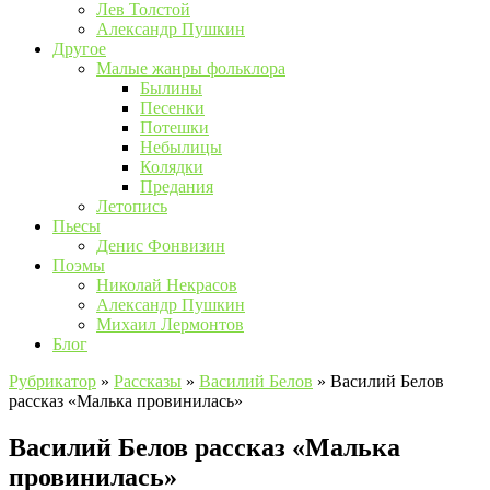
Лев Толстой
Александр Пушкин
Другое
Малые жанры фольклора
Былины
Песенки
Потешки
Небылицы
Колядки
Предания
Летопись
Пьесы
Денис Фонвизин
Поэмы
Николай Некрасов
Александр Пушкин
Михаил Лермонтов
Блог
Рубрикатор
»
Рассказы
»
Василий Белов
»
Василий Белов
рассказ «Малька провинилась»
Василий Белов рассказ «Малька
провинилась»