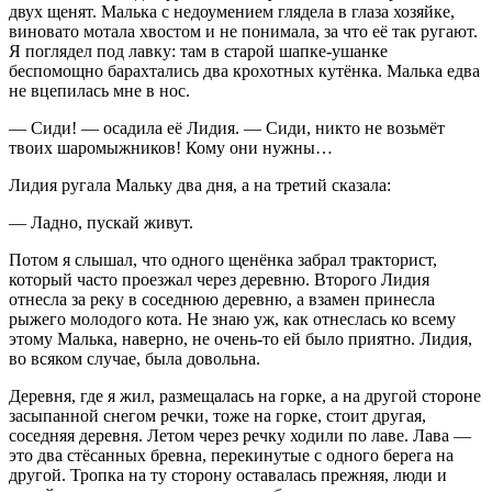
двух щенят. Малька с недоумением глядела в глаза хозяйке,
виновато мотала хвостом и не понимала, за что её так ругают.
Я поглядел под лавку: там в старой шапке-ушанке
беспомощно барахтались два крохотных кутёнка. Малька едва
не вцепилась мне в нос.
— Сиди! — осадила её Лидия. — Сиди, никто не возьмёт
твоих шаромыжников! Кому они нужны…
Лидия ругала Мальку два дня, а на третий сказала:
— Ладно, пускай живут.
Потом я слышал, что одного щенёнка забрал тракторист,
который часто проезжал через деревню. Второго Лидия
отнесла за реку в соседнюю деревню, а взамен принесла
рыжего молодого кота. Не знаю уж, как отнеслась ко всему
этому Малька, наверно, не очень-то ей было приятно. Лидия,
во всяком случае, была довольна.
Деревня, где я жил, размещалась на горке, а на другой стороне
засыпанной снегом речки, тоже на горке, стоит другая,
соседняя деревня. Летом через речку ходили по лаве. Лава —
это два стёсанных бревна, перекинутые с одного берега на
другой. Тропка на ту сторону оставалась прежняя, люди и