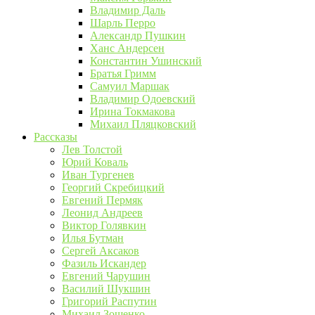
Владимир Даль
Шарль Перро
Александр Пушкин
Ханс Андерсен
Константин Ушинский
Братья Гримм
Самуил Маршак
Владимир Одоевский
Ирина Токмакова
Михаил Пляцковский
Рассказы
Лев Толстой
Юрий Коваль
Иван Тургенев
Георгий Скребицкий
Евгений Пермяк
Леонид Андреев
Виктор Голявкин
Илья Бутман
Сергей Аксаков
Фазиль Искандер
Евгений Чарушин
Василий Шукшин
Григорий Распутин
Михаил Зощенко