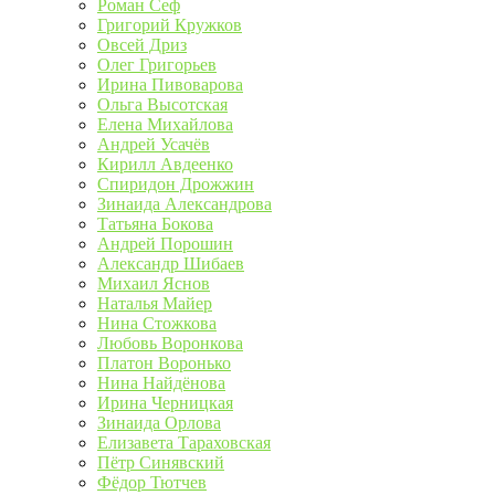
Роман Сеф
Григорий Кружков
Овсей Дриз
Олег Григорьев
Ирина Пивоварова
Ольга Высотская
Елена Михайлова
Андрей Усачёв
Кирилл Авдеенко
Спиридон Дрожжин
Зинаида Александрова
Татьяна Бокова
Андрей Порошин
Александр Шибаев
Михаил Яснов
Наталья Майер
Нина Стожкова
Любовь Воронкова
Платон Воронько
Нина Найдёнова
Ирина Черницкая
Зинаида Орлова
Елизавета Тараховская
Пётр Синявский
Фёдор Тютчев