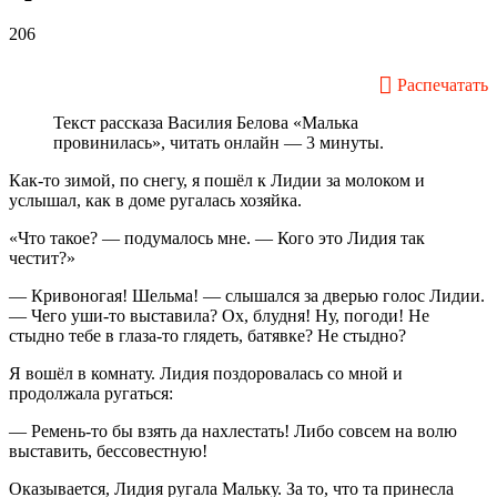
206
Распечатать
Текст рассказа Василия Белова «Малька
провинилась», читать онлайн — 3 минуты.
Как-то зимой, по снегу, я пошёл к Лидии за молоком и
услышал, как в доме ругалась хозяйка.
«Что такое? — подумалось мне. — Кого это Лидия так
честит?»
— Кривоногая! Шельма! — слышался за дверью голос Лидии.
— Чего уши-то выставила? Ох, блудня! Ну, погоди! Не
стыдно тебе в глаза-то глядеть, батявке? Не стыдно?
Я вошёл в комнату. Лидия поздоровалась со мной и
продолжала ругаться:
— Ремень-то бы взять да нахлестать! Либо совсем на волю
выставить, бессовестную!
Оказывается, Лидия ругала Мальку. За то, что та принесла