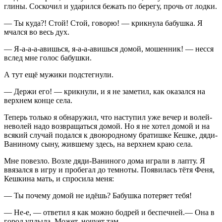
глины. Соскочил и ударился бежать по берегу, прочь от лодки.
— Ты куда?! Стой! Стой, говорю! — крикнула бабушка. Я
мчался во весь дух.
— Я-а-а-а-авишься, я-а-а-авишься домой, мошенник! — несся
вслед мне голос бабушки.
А тут ещё мужики подстегнули.
— Держи его! — крикнули, и я не заметил, как оказался на
верхнем конце села.
Теперь только я обнаружил, что наступил уже вечер и волей-
неволей надо возвращаться домой. Но я не хотел домой и на
всякий случай подался к двоюродному братишке Кешке, дяди-
Ваниному сыну, жившему здесь, на верхнем краю села.
Мне повезло. Возле дяди-Ваниного дома играли в лапту. Я
ввязался в игру и пробегал до темноты. Появилась тётя Феня,
Кешкина мать, и спросила меня:
— Ты почему домой не идёшь? Бабушка потеряет тебя!
— Не-е, — ответил я как можно бодрей и беспечней.— Она в
город уплыла. Может, ночует там.