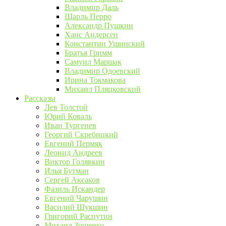
Владимир Даль
Шарль Перро
Александр Пушкин
Ханс Андерсен
Константин Ушинский
Братья Гримм
Самуил Маршак
Владимир Одоевский
Ирина Токмакова
Михаил Пляцковский
Рассказы
Лев Толстой
Юрий Коваль
Иван Тургенев
Георгий Скребицкий
Евгений Пермяк
Леонид Андреев
Виктор Голявкин
Илья Бутман
Сергей Аксаков
Фазиль Искандер
Евгений Чарушин
Василий Шукшин
Григорий Распутин
Михаил Зощенко