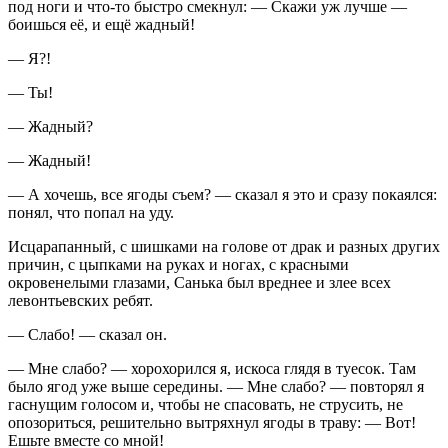
под ноги и что-то быстро смекнул: — Скажи уж лучше —
боишься её, и ещё жадный!
— Я?!
— Ты!
— Жадный?
— Жадный!
— А хочешь, все ягоды съем? — сказал я это и сразу покаялся:
понял, что попал на уду.
Исцарапанный, с шишками на голове от драк и разных других
причин, с цыпками на руках и ногах, с красными
окровенелыми глазами, Санька был вреднее и злее всех
левонтьевских ребят.
— Слабо! — сказал он.
— Мне слабо? — хорохорился я, искоса глядя в туесок. Там
было ягод уже выше середины. — Мне слабо? — повторял я
гаснущим голосом и, чтобы не спасовать, не струсить, не
опозориться, решительно вытряхнул ягоды в траву: — Вот!
Ешьте вместе со мной!