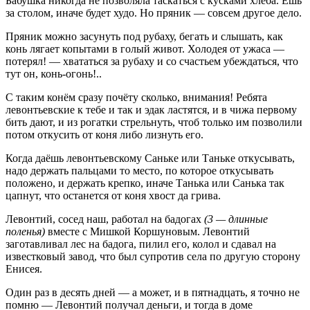
Бабушка никогда не позволяла таскаться с кусками хлеба. Ешь
за столом, иначе будет худо. Но пряник — совсем другое дело.
Пряник можно засунуть под рубаху, бегать и слышать, как
конь лягает копытами в голый живот. Холодея от ужаса —
потерял! — хвататься за рубаху и со счастьем убеждаться, что
тут он, конь-огонь!..
С таким конём сразу почёту сколько, внимания! Ребята
левонтьевские к тебе и так и эдак ластятся, и в чижа первому
бить дают, и из рогатки стрельнуть, чтоб только им позволили
потом откусить от коня либо лизнуть его.
Когда даёшь левонтьевскому Саньке или Таньке откусывать,
надо держать пальцами то место, по которое откусывать
положено, и держать крепко, иначе Танька или Санька так
цапнут, что останется от коня хвост да грива.
Левонтий, сосед наш, работал на бадогах
(3 — длинные
поленья)
вместе с Мишкой Коршуновым. Левонтий
заготавливал лес на бадога, пилил его, колол и сдавал на
известковый завод, что был супротив села по другую сторону
Енисея.
Один раз в десять дней — а может, и в пятнадцать, я точно не
помню — Левонтий получал деньги, и тогда в доме