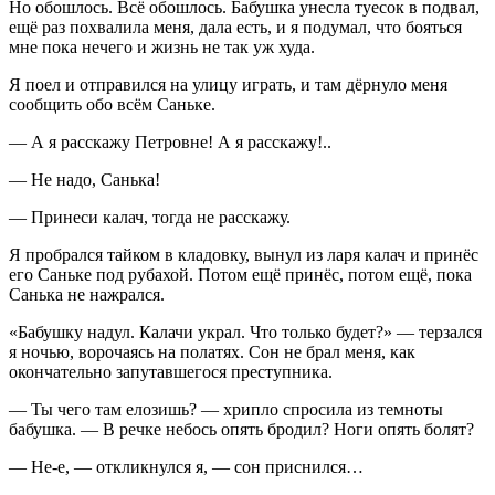
Но обошлось. Всё обошлось. Бабушка унесла туесок в подвал,
ещё раз похвалила меня, дала есть, и я подумал, что бояться
мне пока нечего и жизнь не так уж худа.
Я поел и отправился на улицу играть, и там дёрнуло меня
сообщить обо всём Саньке.
— А я расскажу Петровне! А я расскажу!..
— Не надо, Санька!
— Принеси калач, тогда не расскажу.
Я пробрался тайком в кладовку, вынул из ларя калач и принёс
его Саньке под рубахой. Потом ещё принёс, потом ещё, пока
Санька не нажрался.
«Бабушку надул. Калачи украл. Что только будет?» — терзался
я ночью, ворочаясь на полатях. Сон не брал меня, как
окончательно запутавшегося преступника.
— Ты чего там елозишь? — хрипло спросила из темноты
бабушка. — В речке небось опять бродил? Ноги опять болят?
— Не-е, — откликнулся я, — сон приснился…