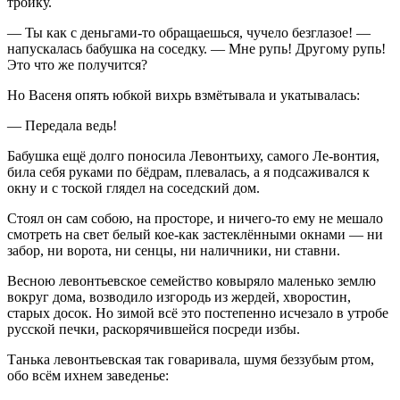
тройку.
— Ты как с деньгами-то обращаешься, чучело безглазое! —
напускалась бабушка на соседку. — Мне рупь! Другому рупь!
Это что же получится?
Но Васеня опять юбкой вихрь взмётывала и укатывалась:
— Передала ведь!
Бабушка ещё долго поносила Левонтьиху, самого Ле-вонтия,
била себя руками по бёдрам, плевалась, а я подсаживался к
окну и с тоской глядел на соседский дом.
Стоял он сам собою, на просторе, и ничего-то ему не мешало
смотреть на свет белый кое-как застеклёнными окнами — ни
забор, ни ворота, ни сенцы, ни наличники, ни ставни.
Весною левонтьевское семейство ковыряло маленько землю
вокруг дома, возводило изгородь из жердей, хворостин,
старых досок. Но зимой всё это постепенно исчезало в утробе
русской печки, раскорячившейся посреди избы.
Танька левонтьевская так говаривала, шумя беззубым ртом,
обо всём ихнем заведенье: