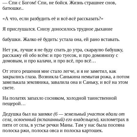
— Спи с Богом! Спи, не бойся. Жизнь страшнее снов,
батюшке..
«А что, если разбудить её и всё-всё рассказать?»
Я прислушался. Снизу доносилось трудное дыхание
бабушки. Жалко её будить: устала она, ей рано вставать.
Нет уж, лучше я не буду спать до утра, скараулю бабушку,
расскажу ей обо всём: и про туесок, и про домовниху с
домовым, и про калачи, и про всё, про всё…
От этого решения мне стало легче, и я не заметил, как
закрылись глаза. Возникла Санькина немытая рожа, а потом
замелькала земляника, завалила она и Саньку, и всё на этом
свете.
На полатях запахло сосняком, холодной таинственной
пещерой…
Дедушка был на заимке
(6 — земельный участок вдали от
села, освоенный (вспаханный) его владельцем)
, километрах в
пяти от села, в устье речки Маны. Там у нас была посеяна
полоска ржи, полоска овса и полоска картошек.