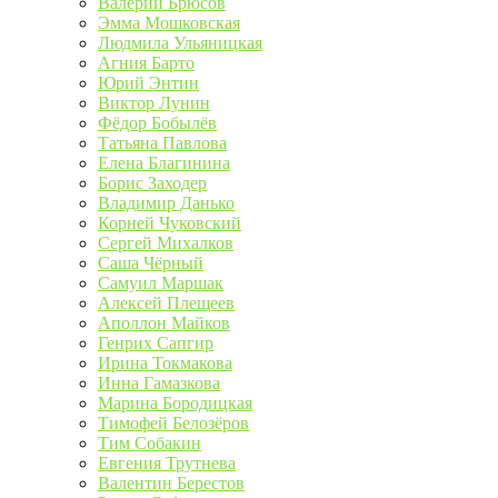
Валерий Брюсов
Эмма Мошковская
Людмила Ульяницкая
Агния Барто
Юрий Энтин
Виктор Лунин
Фёдор Бобылёв
Татьяна Павлова
Елена Благинина
Борис Заходер
Владимир Данько
Корней Чуковский
Сергей Михалков
Саша Чёрный
Самуил Маршак
Алексей Плещеев
Аполлон Майков
Генрих Сапгир
Ирина Токмакова
Инна Гамазкова
Марина Бородицкая
Тимофей Белозёров
Тим Собакин
Евгения Трутнева
Валентин Берестов