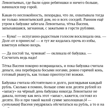
Левонтьевых, где были одни ребятишки и ничего больше,
начинался пир горой.
Какая-то неспокойность, лихорадка, что ли, охватывала тогда
не только левонтьевский дом, но и всех соседей. Ранним ещё
утром к бабушке забегала Левонтьиха, тётка Васеня,
запыхавшаяся, загнанная, с зажатыми в горсти рублями.
— Кума! — испуганно-радостным голосом восклицала она. —
Долг-от я принесла! — и тут же кидалась прочь из избы,
взметнув юбкою вихрь.
— Да постой ты, чумовая! — окликала её бабушка. —
Сосчитать ведь надо!
Тётка Васеня покорно возвращалась, и пока бабушка считала
деньги, она перебирала босыми ногами, ровно горячий конь,
готовый рвануть, как только приотпустят вожжи.
Бабушка считала обстоятельно и долго, разглядывая каждый
рубль. Сколько я помню, больше семи или десяти рублей из
«запасу» на чёрный день бабушка никогда Левонтьихе не
давала, потому как весь этот «запас», кажется, состоял из
десяти. Но и при такой малой сумме заполошная
(4 —
суетливая)
Васеня умудрялась обсчитаться на рубль, а то и на