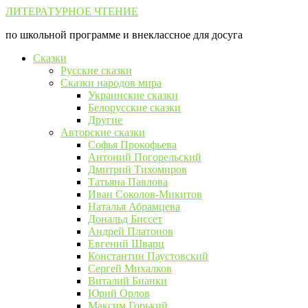
Перейти
ЛИТЕРАТУРНОЕ ЧТЕНИЕ
к
по школьной программе и внеклассное для досуга
контенту
Сказки
Русские сказки
Сказки народов мира
Украинские сказки
Белорусские сказки
Другие
Авторские сказки
Софья Прокофьева
Антоний Погорельский
Дмитрий Тихомиров
Татьяна Павлова
Иван Соколов-Микитов
Наталья Абрамцева
Дональд Биссет
Андрей Платонов
Евгений Шварц
Константин Паустовский
Сергей Михалков
Виталий Бианки
Юрий Орлов
Максим Горький