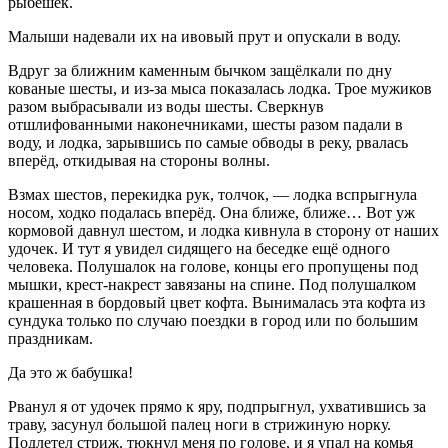
рыбёшек.
Малыши надевали их на ивовый прут и опускали в воду.
Вдруг за ближним каменным бычком защёлкали по дну
кованые шесты, и из-за мыса показалась лодка. Трое мужиков
разом выбрасывали из воды шесты. Сверкнув
отшлифованными наконечниками, шесты разом падали в
воду, и лодка, зарывшись по самые обводы в реку, рвалась
вперёд, откидывая на стороны волны.
Взмах шестов, перекидка рук, толчок, — лодка вспрыгнула
носом, ходко подалась вперёд. Она ближе, ближе… Вот уж
кормовой давнул шестом, и лодка кивнула в сторону от наших
удочек. И тут я увидел сидящего на беседке ещё одного
человека. Полушалок на голове, концы его пропущены под
мышки, крест-накрест завязаны на спине. Под полушалком
крашенная в бордовый цвет кофта. Вынималась эта кофта из
сундука только по случаю поездки в город или по большим
праздникам.
Да это ж бабушка!
Рванул я от удочек прямо к яру, подпрыгнул, ухватившись за
траву, засунул большой палец ноги в стрижиную норку.
Подлетел стриж, тюкнул меня по голове, и я упал на комья