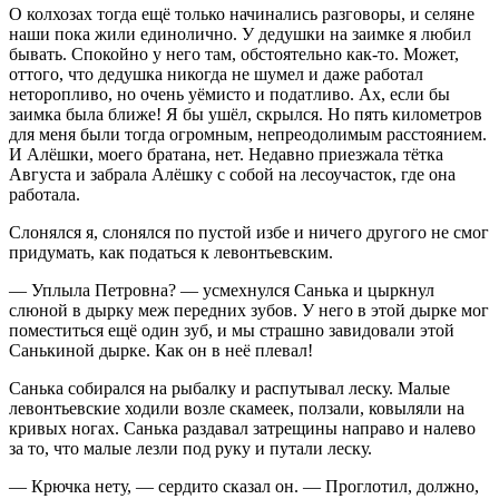
О колхозах тогда ещё только начинались разговоры, и селяне
наши пока жили единолично. У дедушки на заимке я любил
бывать. Спокойно у него там, обстоятельно как-то. Может,
оттого, что дедушка никогда не шумел и даже работал
неторопливо, но очень уёмисто и податливо. Ах, если бы
заимка была ближе! Я бы ушёл, скрылся. Но пять километров
для меня были тогда огромным, непреодолимым расстоянием.
И Алёшки, моего братана, нет. Недавно приезжала тётка
Августа и забрала Алёшку с собой на лесоучасток, где она
работала.
Слонялся я, слонялся по пустой избе и ничего другого не смог
придумать, как податься к левонтьевским.
— Уплыла Петровна? — усмехнулся Санька и цыркнул
слюной в дырку меж передних зубов. У него в этой дырке мог
поместиться ещё один зуб, и мы страшно завидовали этой
Санькиной дырке. Как он в неё плевал!
Санька собирался на рыбалку и распутывал леску. Малые
левонтьевские ходили возле скамеек, ползали, ковыляли на
кривых ногах. Санька раздавал затрещины направо и налево
за то, что малые лезли под руку и путали леску.
— Крючка нету, — сердито сказал он. — Проглотил, должно,