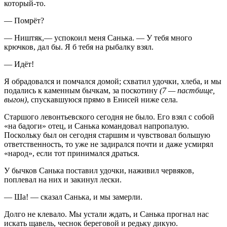
который-то.
— Помрёт?
— Ништяк,— успокоил меня Санька. — У тебя много
крючков, дал бы. Я б тебя на рыбалку взял.
— Идёт!
Я обрадовался и помчался домой; схватил удочки, хлеба, и мы
подались к каменным бычкам, за поскотину
(7 — пастбище,
выгон)
, спускавшуюся прямо в Енисей ниже села.
Старшого левонтьевского сегодня не было. Его взял с собой
«на бадоги» отец, и Санька командовал напропалую.
Поскольку был он сегодня старшим и чувствовал большую
ответственность, то уже не задирался почти и даже усмирял
«народ», если тот принимался драться.
У бычков Санька поставил удочки, наживил червяков,
поплевал на них и закинул лески.
— Ша! — сказал Санька, и мы замерли.
Долго не клевало. Мы устали ждать, и Санька прогнал нас
искать щавель, чеснок береговой и редьку дикую.