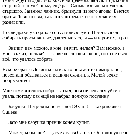
те вот жрут ягоды либо вовсе на траве валяются. Подскочил
старшой и пнул Саньку ещё раз. Санька взвыл, кинулся на
старшого. Зазвенел чайник, брызнули из него ягоды. Бьются
братья Левонтьевы, катаются по земле, всю землянику
раздавили.
После драки у старшого опустились руки. Принялся он
собирать просыпанные, давленые ягоды — и в рот их, в рот.
— Значит, вам можно, а мне, значит, нельзя? Вам можно, а
мне, значит, нельзя? — зловеще спрашивал он, пока не съел
всё, что удалось собрать.
Вскоре братья Левонтьевы как-то незаметно помирились,
перестали обзываться и решили сходить к Малой речке
побрызгаться.
Мне тоже хотелось побрызгаться, но я не решался уйти с
увала, потому как ещё не набрал полную посудину.
— Бабушки Петровны испугался! Эх ты! — закривлялся
Санька.
— Зато мне бабушка пряник конём купит!
— Может, кобылой? — усмехнулся Санька. Он плюнул себе