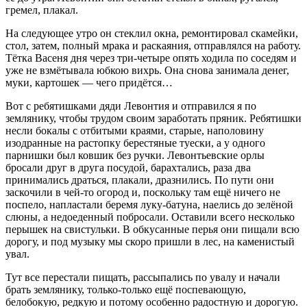
гремел, плакал.
На следующее утро он стеклил окна, ремонтировал скамейки,
стол, затем, полный мрака и раскаяния, отправлялся на работу.
Тётка Васеня дня через три-четыре опять ходила по соседям и
уже не взмётывала юбкою вихрь. Она снова занимала денег,
муки, картошек — чего придётся…
Вот с ребятишками дяди Левонтия и отправился я по
землянику, чтобы трудом своим заработать пряник. Ребятишки
несли бокалы с отбитыми краями, старые, наполовину
изодранные на растопку берестяные туески, а у одного
парнишки был ковшик без ручки. Левонтьевские орлы
бросали друг в друга посудой, барахтались, раза два
принимались драться, плакали, дразнились. По пути они
заскочили в чей-то огород и, поскольку там ещё ничего не
поспело, напластали беремя луку-батуна, наелись до зелёной
слюны, а недоеденный побросали. Оставили всего несколько
перышек на свистульки. В обкусанные перья они пищали всю
дорогу, и под музыку мы скоро пришли в лес, на каменистый
увал.
Тут все перестали пищать, рассыпались по увалу и начали
брать землянику, только-только ещё поспевающую,
белобокую, редкую и потому особенно радостную и дорогую.