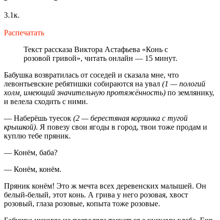
3.1к.
Распечатать
Текст рассказа Виктора Астафьева «Конь с
розовой гривой», читать онлайн — 15 минут.
Бабушка возвратилась от соседей и сказала мне, что
левонтьевские ребятишки собираются на увал
(1 — пологий
холм, имеющий значительную протяжённость)
по землянику,
и велела сходить с ними.
— Наберёшь туесок
(2 — берестяная корзинка с тугой
крышкой)
. Я повезу свои ягоды в город, твои тоже продам и
куплю тебе пряник.
— Конём, баба?
— Конём, конём.
Пряник конём! Это ж мечта всех деревенских малышей. Он
белый-белый, этот конь. А грива у него розовая, хвост
розовый, глаза розовые, копыта тоже розовые.