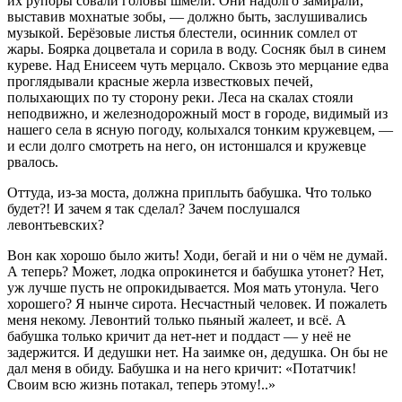
их рупоры совали головы шмели. Они надолго замирали,
выставив мохнатые зобы, — должно быть, заслушивались
музыкой. Берёзовые листья блестели, осинник сомлел от
жары. Боярка доцветала и сорила в воду. Сосняк был в синем
куреве. Над Енисеем чуть мерцало. Сквозь это мерцание едва
проглядывали красные жерла известковых печей,
полыхающих по ту сторону реки. Леса на скалах стояли
неподвижно, и железнодорожный мост в городе, видимый из
нашего села в ясную погоду, колыхался тонким кружевцем, —
и если долго смотреть на него, он истоншался и кружевце
рвалось.
Оттуда, из-за моста, должна приплыть бабушка. Что только
будет?! И зачем я так сделал? Зачем послушался
левонтьевских?
Вон как хорошо было жить! Ходи, бегай и ни о чём не думай.
А теперь? Может, лодка опрокинется и бабушка утонет? Нет,
уж лучше пусть не опрокидывается. Моя мать утонула. Чего
хорошего? Я нынче сирота. Несчастный человек. И пожалеть
меня некому. Левонтий только пьяный жалеет, и всё. А
бабушка только кричит да нет-нет и поддаст — у неё не
задержится. И дедушки нет. На заимке он, дедушка. Он бы не
дал меня в обиду. Бабушка и на него кричит: «Потатчик!
Своим всю жизнь потакал, теперь этому!..»