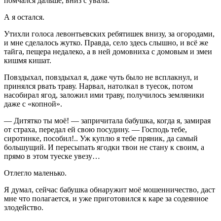
помчался дальше, вниз с увала.
А я остался.
Утихли голоса левонтьевских ребятишек внизу, за огородами,
и мне сделалось жутко. Правда, село здесь слышно, и всё же
тайга, пещера недалеко, а в ней домовниха с домовым и змеи
кишмя кишат.
Повздыхал, повздыхал я, даже чуть было не всплакнул, и
принялся рвать траву. Нарвал, натолкал в туесок, потом
насобирал ягод, заложил ими траву, получилось земляники
даже с «копной».
— Дитятко ты моё! — запричитала бабушка, когда я, замирая
от страха, передал ей свою посудину. — Господь тебе,
сиротинке, пособил!.. Уж куплю я тебе пряник, да самый
большущий. И пересыпать ягодки твои не стану к своим, а
прямо в этом туеске увезу…
Отлегло маленько.
Я думал, сейчас бабушка обнаружит моё мошенничество, даст
мне что полагается, и уже приготовился к каре за содеянное
злодейство.