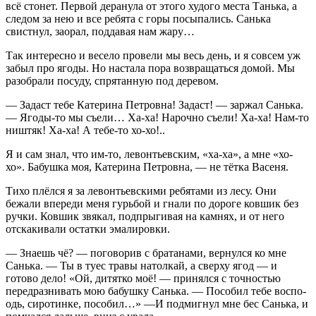
всё стонет. Первой деранула от этого худого места Танька, а
следом за нею и все ребята с горы посыпались. Санька
свистнул, заорал, поддавая нам жару…
Так интересно и весело провели мы весь день, и я совсем уж
забыл про ягоды. Но настала пора возвращаться домой. Мы
разобрали посуду, спрятанную под деревом.
— Задаст тебе Катерина Петровна! Задаст! — заржал Санька.
— Ягоды-то мы съели… Ха-ха! Нарочно съели! Ха-ха! Нам-то
ништяк! Ха-ха! А тебе-то хо-хо!..
Я и сам знал, что им-то, левонтьевским, «ха-ха», а мне «хо-
хо». Бабушка моя, Катерина Петровна, — не тётка Васеня.
Тихо плёлся я за левонтьевскими ребятами из лесу. Они
бежали впереди меня гурьбой и гнали по дороге ковшик без
ручки. Ковшик звякал, подпрыгивая на камнях, и от него
отскакивали остатки эмалировки.
— Знаешь чё? — поговорив с братанами, вернулся ко мне
Санька. — Ты в туес травы натолкай, а сверху ягод — и
готово дело! «Ой, дитятко моё! — принялся с точностью
передразнивать мою бабушку Санька. — Пособил тебе воспо-
одь, сиротинке, пособил…» —И подмигнул мне бес Санька, и