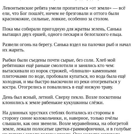
Левонтьевские ребята умели пропитаться «от земли» — всё
ели, что Бог пошлёт, ничем не брезговали и оттого были
краснокожие, сильные, ловкие, особенно за столом.
Пока мы собирали пригодную для жратвы зелень, Санька
вытащил двух ершей, одного пескаря и белоглазого ельца.
Развели огонь на берегу. Санька вздел на палочки рыб и начал
их жарить.
Рыбки были съедены почти сырые, без соли. Хлеб мой
ребятишки ещё раньше смолотили и занялись кто чем:
вытаскивали из норок стрижей, «блинали» каменными
плиточками по воде, пробовали купаться, но вода была ещё
холодная, и мы быстро выскочили из реки отогреваться у
костра. Отогрелись и повалились в ещё низкую траву.
День был ясный, летний. Сверху пекло. Возле поскотины
клонились к земле рябенькие кукушкины слёзки.
На длинных хрустких стеблях болтались из стороны в
сторону синие колокольчики, и, наверное, только пчёлы
слышали, как они звенели. Возле муравейника, на обогретой
земле, лежали полосатые цветки-граммофончики, и в голубые