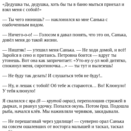
«Дедушка ты, дедушка, хоть бы ты в баню мыться приехал и
взял меня с собой!»
— Ты чего нюнишь? — наклонился ко мне Санька с
озабоченным видом.
— Ничего-о-о! — Голосом я давал понять, что это он, Санька,
довёл меня до такой жизни.
— Ништяк! — утешил меня Санька. — Не ходи домой, и всё!
Заройся в сено и притаись. Петровна боится — вдруг ты
утонешь. Вот она как запричитает: «Уто-ну-у-ул мой дитятко,
спокинул меня, сиротиночка…» — ты тут и вылезешь!
— Не буду так делать! И слушаться тебя не буду!..
— Ну, и лешак с тобой! Об тебе ж стараются… Во! Клюнуло!
У тебя клюнуло!
Я свалился с яра
(8 — крутой овраг)
, переполошив стрижей в
дырках, и рванул удочку. Попался окунь. Потом ёрш. Подошла
рыба, начался клёв. Мы наживляли червяков, закидывали.
— Не перешагивай через удилище! — суеверно орал Санька
на совсем ошалевших от восторга малышей и таскал, таскал