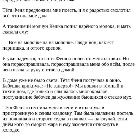
Тётя Феня предложила мне поесть, и я с радостью смолотил
всё, что она мне дала.
А тонкошеий молчун Кешка попил варёного молока, и мать
сказала ему:
— Всё на молочке да на молочке. Гляди вон, как ест
парнишка, и оттого крепок.
Я уже надеялся, что тётя Феня и ночевать меня оставит. Но
она порасспрашивала, порасспрашивала меня обо всём, после
чего взяла за руку и отвела домой.
В доме уже не было света. Тётя Феня постучала в окно.
Бабушка крикнула: «Не заперто!» Мы вошли в тёмный и
тихий дом, где только и слышалось многокрылое
постукивание бабочек да жужжание бьющихся о стекло мух.
Тётя Феня оттеснила меня в сени и втолкнула в
пристроенную к сеням кладовку. Там была налажена постель
из половиков и старого седла в головах — на случай, если
днём кого-то сморит жара и ему захочется отдохнуть в
холодке.