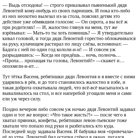
— Выдь отсюдова! — строго приказывал пьяненький дядя
Левонтий кому-нибудь из своих парнишек. И пока кто-либо
из них неохотно вылезал из-за стола, пояснял детям это
действие уже обмякшим голосом: — Он сирота, а вы всё ж
при родителях! — И, жалостно глянув на меня, тут же
взрёвывал: — Мать-то ты хоть помнишь? — Я утвердительно
кивал головой, и тогда дядя Левонтий горестно облокачивался
на руку, кулачищем растирал по лицу слёзы, вспоминал: —
Бадога с ней по один год кололи-и-и! — И совсем уж
разрыдавшись: — Когда ни придёшь… ночь, полночь…
«Пропа… пропащая ты голова, Левонтий!» —скажет и…
опохмели-и-ит…
Тут тётка Васеня, ребятишки дяди Левонтия и я вместе с ними
ударялись в рёв, и до того становилось жалостно в избе, и
такая доброта охватывала людей, что всё-всё высыпалось и
вываливалось на стол, и все наперебой угощали меня и сами
ели уж через силу.
Поздно вечером либо совсем уж ночью дядя Левонтий задавал
один и тот же вопрос: «Что такое жисть?!» — после чего я
хватал пряники, конфеты, ребятишки левон-тьевские тоже
хватали что попало под руки и разбегались кто куда.
Последней ходу задавала Васеня. И бабушка моя «привечала»
её до утра. Левонтий бил остатки стёкол в окнах, ругался,