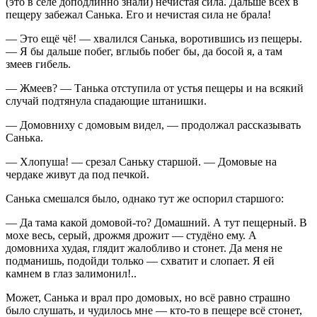
(это в селе доподлинно знали) нечистая сила. Дальше всех в
пещеру забежал Санька. Его и нечистая сила не брала!
— Это ещё чё! — хвалился Санька, воротившись из пещеры.
— Я бы дальше побег, вглыбь побег бы, да босой я, а там
змеев гибель.
— Жмеев? — Танька отступила от устья пещеры и на всякий
случай подтянула спадающие штанишки.
— Домовниху с домовым видел, — продолжал рассказывать
Санька.
— Хлопуша! — срезал Саньку старшой. — Домовые на
чердаке живут да под печкой.
Санька смешался было, однако тут же оспорил старшого:
— Да тама какой домовой-то? Домашний. А тут пещерный. В
мохе весь, серый, дрожмя дрожит — студёно ему. А
домовниха худая, глядит жалобливо и стонет. Да меня не
подманишь, подойди только — схватит и слопает. Я ей
камнем в глаз залимонил!..
Может, Санька и врал про домовых, но всё равно страшно
было слушать, и чудилось мне — кто-то в пещере всё стонет,