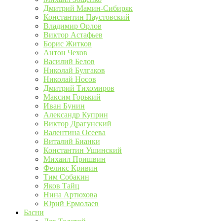
Дмитрий Мамин-Сибиряк
Константин Паустовский
Владимир Орлов
Виктор Астафьев
Борис Житков
Антон Чехов
Василий Белов
Николай Булгаков
Николай Носов
Дмитрий Тихомиров
Максим Горький
Иван Бунин
Александр Куприн
Виктор Драгунский
Валентина Осеева
Виталий Бианки
Константин Ушинский
Михаил Пришвин
Феликс Кривин
Тим Собакин
Яков Тайц
Нина Артюхова
Юрий Ермолаев
Басни