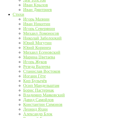
Лев Толстой
Иван Крылов
Иван Дмитриев
Стихи
Игорь Мазнин
Иван Никитин
Игорь Северянин
Михаил Ломоносов
Николай Заболоцкий
Юрий Могутин
Юрий Коринец
Михаил Есеновский
Марина Цветаева
Игорь Жуков
Резеда Валеева
Станислав Востоков
Иоганн Гёте
Кир Булычёв
Осип Мандельштам
Борис Пастернак
Владимир Маяковский
Давид Самойлов
Константин Симонов
Леонид Яхин
Александр Блок