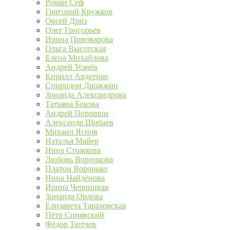
Роман Сеф
Григорий Кружков
Овсей Дриз
Олег Григорьев
Ирина Пивоварова
Ольга Высотская
Елена Михайлова
Андрей Усачёв
Кирилл Авдеенко
Спиридон Дрожжин
Зинаида Александрова
Татьяна Бокова
Андрей Порошин
Александр Шибаев
Михаил Яснов
Наталья Майер
Нина Стожкова
Любовь Воронкова
Платон Воронько
Нина Найдёнова
Ирина Черницкая
Зинаида Орлова
Елизавета Тараховская
Пётр Синявский
Фёдор Тютчев