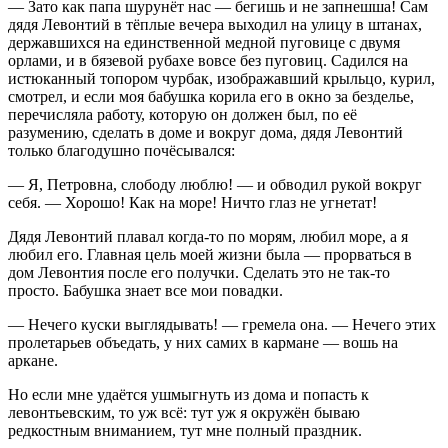
— Зато как папа шурунёт нас — бегишь и не запнешша! Сам
дядя Левонтий в тёплые вечера выходил на улицу в штанах,
державшихся на единственной медной пуговице с двумя
орлами, и в бязевой рубахе вовсе без пуговиц. Садился на
истюканный топором чурбак, изображавший крыльцо, курил,
смотрел, и если моя бабушка корила его в окно за безделье,
перечисляла работу, которую он должен был, по её
разумению, сделать в доме и вокруг дома, дядя Левонтий
только благодушно почёсывался:
— Я, Петровна, слободу люблю! — и обводил рукой вокруг
себя. — Хорошо! Как на море! Ничто глаз не угнетат!
Дядя Левонтий плавал когда-то по морям, любил море, а я
любил его. Главная цель моей жизни была — прорваться в
дом Левонтия после его получки. Сделать это не так-то
просто. Бабушка знает все мои повадки.
— Нечего куски выглядывать! — гремела она. — Нечего этих
пролетарьев объедать, у них самих в кармане — вошь на
аркане.
Но если мне удаётся ушмыгнуть из дома и попасть к
левонтьевским, то уж всё: тут уж я окружён бываю
редкостным вниманием, тут мне полный праздник.