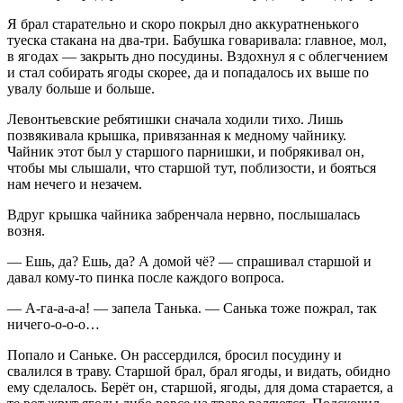
Я брал старательно и скоро покрыл дно аккуратненького
туеска стакана на два-три. Бабушка говаривала: главное, мол,
в ягодах — закрыть дно посудины. Вздохнул я с облегчением
и стал собирать ягоды скорее, да и попадалось их выше по
увалу больше и больше.
Левонтьевские ребятишки сначала ходили тихо. Лишь
позвякивала крышка, привязанная к медному чайнику.
Чайник этот был у старшого парнишки, и побрякивал он,
чтобы мы слышали, что старшой тут, поблизости, и бояться
нам нечего и незачем.
Вдруг крышка чайника забренчала нервно, послышалась
возня.
— Ешь, да? Ешь, да? А домой чё? — спрашивал старшой и
давал кому-то пинка после каждого вопроса.
— А-га-а-а-а! — запела Танька. — Санька тоже пожрал, так
ничего-о-о-о…
Попало и Саньке. Он рассердился, бросил посудину и
свалился в траву. Старшой брал, брал ягоды, и видать, обидно
ему сделалось. Берёт он, старшой, ягоды, для дома старается, а