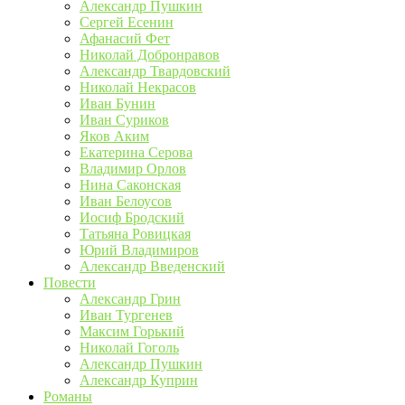
Александр Пушкин
Сергей Есенин
Афанасий Фет
Николай Добронравов
Александр Твардовский
Николай Некрасов
Иван Бунин
Иван Суриков
Яков Аким
Екатерина Серова
Владимир Орлов
Нина Саконская
Иван Белоусов
Иосиф Бродский
Татьяна Ровицкая
Юрий Владимиров
Александр Введенский
Повести
Александр Грин
Иван Тургенев
Максим Горький
Николай Гоголь
Александр Пушкин
Александр Куприн
Романы