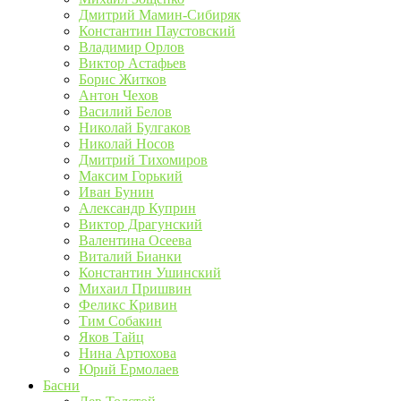
Дмитрий Мамин-Сибиряк
Константин Паустовский
Владимир Орлов
Виктор Астафьев
Борис Житков
Антон Чехов
Василий Белов
Николай Булгаков
Николай Носов
Дмитрий Тихомиров
Максим Горький
Иван Бунин
Александр Куприн
Виктор Драгунский
Валентина Осеева
Виталий Бианки
Константин Ушинский
Михаил Пришвин
Феликс Кривин
Тим Собакин
Яков Тайц
Нина Артюхова
Юрий Ермолаев
Басни