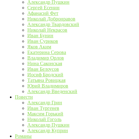
Александр Пушкин
Сергей Есенин
Афанасий Фет
Николай Добронравов
Александр Твардовский
Николай Некрасов
Иван Бунин
Иван Суриков
Яков Аким
Екатерина Серова
Владимир Орлов
Нина Саконская
Иван Белоусов
Иосиф Бродский
Татьяна Ровицкая
Юрий Владимиров
Александр Введенский
Повести
Александр Грин
Иван Тургенев
Максим Горький
Николай Гоголь
Александр Пушкин
Александр Куприн
Романы