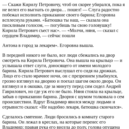
— Скажи Кирилу Петровичу, чтоб он скорее убирался, пока я
не велел его выгнать со двора… пошел! — Слуга радостно
побежал исполнить приказание своего барина; Егоровна
всплеснула руками. «Батюшка ты наш, — сказала она
пискливым голосом, — погубишь ты свою головушку!
Кирила Петрович съест нас». — «Молчи, няня, — сказал с
сердцем Владимир, — сейчас пошли
Антона в город за лекарем». Егоровна вышла.
В передней никого не было, все люди сбежались на двор
смотреть на Кирила Петровича. Она вышла на крыльцо — и
услышала ответ слуги, доносящего от имени молодого
барина. Кирила Петрович выслушал его сидя на дрожках.
Лицо его стало мрачнее ночи, он с презрением улыбнулся,
грозно взглянул на дворню и поехал шагом около двора. Он
взглянул и в окошко, где за минуту перед сим сидел Андрей
Гаврилович, но где уж его не было. Няня стояла на крыльце,
забыв о приказании барина. Дворня с шумом толковала о сем
происшествии. Вдруг Владимир явился между людьми и
отрывисто сказал: «Не надобно лекаря, батюшка скончался».
Сделалось смятение. Люди бросились в комнату старого
барина. Он лежал в креслах, на которые перенес его
Владимир; правая рука его висела до полу, голова опущена