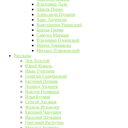
Владимир Даль
Шарль Перро
Александр Пушкин
Ханс Андерсен
Константин Ушинский
Братья Гримм
Самуил Маршак
Владимир Одоевский
Ирина Токмакова
Михаил Пляцковский
Рассказы
Лев Толстой
Юрий Коваль
Иван Тургенев
Георгий Скребицкий
Евгений Пермяк
Леонид Андреев
Виктор Голявкин
Илья Бутман
Сергей Аксаков
Фазиль Искандер
Евгений Чарушин
Василий Шукшин
Григорий Распутин
Михаил Зощенко