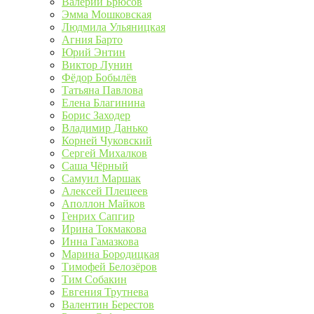
Валерий Брюсов
Эмма Мошковская
Людмила Ульяницкая
Агния Барто
Юрий Энтин
Виктор Лунин
Фёдор Бобылёв
Татьяна Павлова
Елена Благинина
Борис Заходер
Владимир Данько
Корней Чуковский
Сергей Михалков
Саша Чёрный
Самуил Маршак
Алексей Плещеев
Аполлон Майков
Генрих Сапгир
Ирина Токмакова
Инна Гамазкова
Марина Бородицкая
Тимофей Белозёров
Тим Собакин
Евгения Трутнева
Валентин Берестов