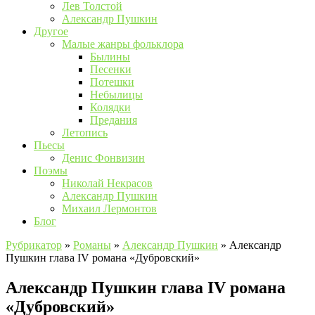
Лев Толстой
Александр Пушкин
Другое
Малые жанры фольклора
Былины
Песенки
Потешки
Небылицы
Колядки
Предания
Летопись
Пьесы
Денис Фонвизин
Поэмы
Николай Некрасов
Александр Пушкин
Михаил Лермонтов
Блог
Рубрикатор
»
Романы
»
Александр Пушкин
»
Александр
Пушкин глава IV романа «Дубровский»
Александр Пушкин глава IV романа
«Дубровский»