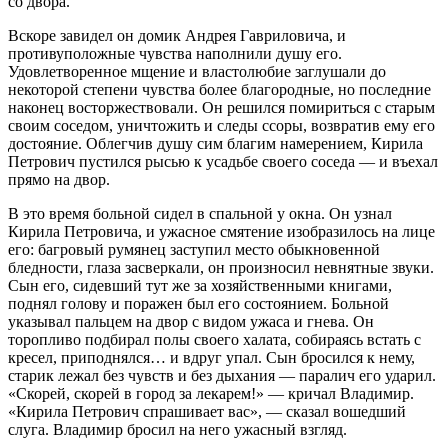
со двора.
Вскоре завидел он домик Андрея Гавриловича, и
противуположные чувства наполнили душу его.
Удовлетворенное мщение и властолюбие заглушали до
некоторой степени чувства более благородные, но последние
наконец восторжествовали. Он решился помириться с старым
своим соседом, уничтожить и следы ссоры, возвратив ему его
достояние. Облегчив душу сим благим намерением, Кирила
Петрович пустился рысью к усадьбе своего соседа — и въехал
прямо на двор.
В это время больной сидел в спальной у окна. Он узнал
Кирила Петровича, и ужасное смятение изобразилось на лице
его: багровый румянец заступил место обыкновенной
бледности, глаза засверкали, он произносил невнятные звуки.
Сын его, сидевший тут же за хозяйственными книгами,
поднял голову и поражен был его состоянием. Больной
указывал пальцем на двор с видом ужаса и гнева. Он
торопливо подбирал полы своего халата, собираясь встать с
кресел, приподнялся… и вдруг упал. Сын бросился к нему,
старик лежал без чувств и без дыхания — паралич его ударил.
«Скорей, скорей в город за лекарем!» — кричал Владимир.
«Кирила Петрович спрашивает вас», — сказал вошедший
слуга. Владимир бросил на него ужасный взгляд.