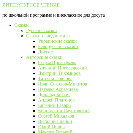
Перейти
ЛИТЕРАТУРНОЕ ЧТЕНИЕ
к
по школьной программе и внеклассное для досуга
контенту
Сказки
Русские сказки
Сказки народов мира
Украинские сказки
Белорусские сказки
Другие
Авторские сказки
Софья Прокофьева
Антоний Погорельский
Дмитрий Тихомиров
Татьяна Павлова
Иван Соколов-Микитов
Наталья Абрамцева
Дональд Биссет
Андрей Платонов
Евгений Шварц
Константин Паустовский
Сергей Михалков
Виталий Бианки
Юрий Орлов
Максим Горький