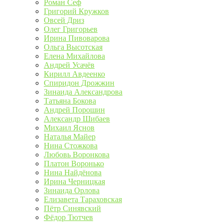
Роман Сеф
Григорий Кружков
Овсей Дриз
Олег Григорьев
Ирина Пивоварова
Ольга Высотская
Елена Михайлова
Андрей Усачёв
Кирилл Авдеенко
Спиридон Дрожжин
Зинаида Александрова
Татьяна Бокова
Андрей Порошин
Александр Шибаев
Михаил Яснов
Наталья Майер
Нина Стожкова
Любовь Воронкова
Платон Воронько
Нина Найдёнова
Ирина Черницкая
Зинаида Орлова
Елизавета Тараховская
Пётр Синявский
Фёдор Тютчев