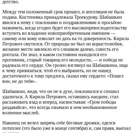
детство.
Между тем положенный срок прошел, и апелляция не была
подана. Кистеневка принадлежала Троекурову. Шабашкин
явился к нему с поклонами и поздравлениями и просьбою
назначить, когда угодно будет его высокопревосходительству
вступить во владение новоприобретенным имением —
самому или кому изволит он дать на то доверенность. Кирила
Петрович смутился. От природы не был он корыстолюбив,
желание мести завлекло его слишком далеко, совесть его
роптала. Он знал, в каком состоянии находился его
противник, старый товарищ его молодости, — и победа не
радовала его сердце. Он грозно взглянул на Шабашкина, ища
к чему привязаться, чтоб его выбранить, но не нашед
достаточного к тому предлога, сказал ему сердито: «Пошел
вон, не до тебя».
Шабашкин, видя, что он не в духе, поклонился и спешил
удалиться. А Кирила Петрович, оставшись наедине, стал
расхаживать взад и вперед, насвистывая: «Гром победы
раздавайся», что всегда означало в нем необыкновенное
волнение мыслей.
Наконец он велел запрячь себе беговые дрожки, оделся
потеплее (это было уже в конце сентября) и, сам правя, выехал