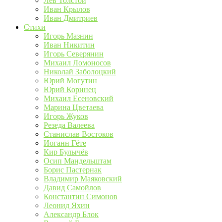
Лев Толстой
Иван Крылов
Иван Дмитриев
Стихи
Игорь Мазнин
Иван Никитин
Игорь Северянин
Михаил Ломоносов
Николай Заболоцкий
Юрий Могутин
Юрий Коринец
Михаил Есеновский
Марина Цветаева
Игорь Жуков
Резеда Валеева
Станислав Востоков
Иоганн Гёте
Кир Булычёв
Осип Мандельштам
Борис Пастернак
Владимир Маяковский
Давид Самойлов
Константин Симонов
Леонид Яхин
Александр Блок