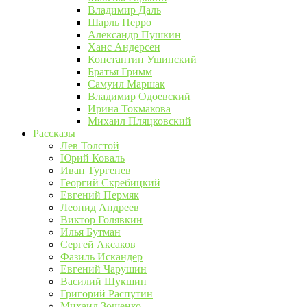
Владимир Даль
Шарль Перро
Александр Пушкин
Ханс Андерсен
Константин Ушинский
Братья Гримм
Самуил Маршак
Владимир Одоевский
Ирина Токмакова
Михаил Пляцковский
Рассказы
Лев Толстой
Юрий Коваль
Иван Тургенев
Георгий Скребицкий
Евгений Пермяк
Леонид Андреев
Виктор Голявкин
Илья Бутман
Сергей Аксаков
Фазиль Искандер
Евгений Чарушин
Василий Шукшин
Григорий Распутин
Михаил Зощенко