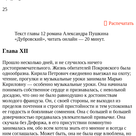
25
Распечатать
Текст главы 12 романа Александра Пушкина
«Дубровский», читать онлайн — 20 минут.
Глава XII
Прошло несколько дней, и не случилось ничего
достопримечательного. Жизнь обитателей Покровского была
однообразна. Кирила Петрович ежедневно выезжал на охоту;
чтение, прогулки и музыкальные уроки занимали Марью
Кириловну — особенно музыкальные уроки. Она начинала
понимать собственное сердце и признавалась, с невольной
досадою, что оно не было равнодушно к достоинствам
молодого француза. Он, с своей стороны, не выходил из
пределов почтения и строгой пристойности и тем успокоивал
ее гордость и боязливые сомнения. Она с большей и большей
доверчивостью предавалась увлекательной привычке. Она
скучала без Дефоржа, в его присутствии поминутно
занималась им, обо всем хотела знать его мнение и всегда с
ним соглашалась. Может быть, она не была еще влюблена, но