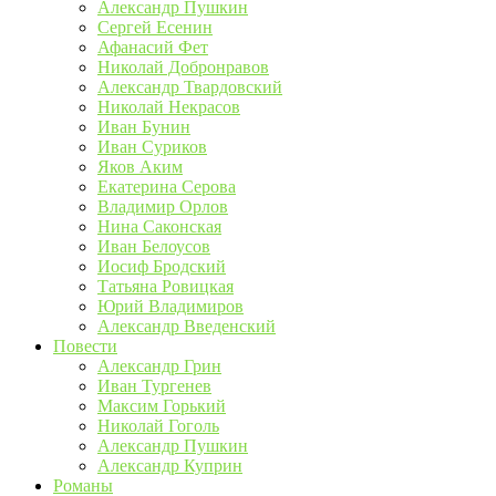
Александр Пушкин
Сергей Есенин
Афанасий Фет
Николай Добронравов
Александр Твардовский
Николай Некрасов
Иван Бунин
Иван Суриков
Яков Аким
Екатерина Серова
Владимир Орлов
Нина Саконская
Иван Белоусов
Иосиф Бродский
Татьяна Ровицкая
Юрий Владимиров
Александр Введенский
Повести
Александр Грин
Иван Тургенев
Максим Горький
Николай Гоголь
Александр Пушкин
Александр Куприн
Романы