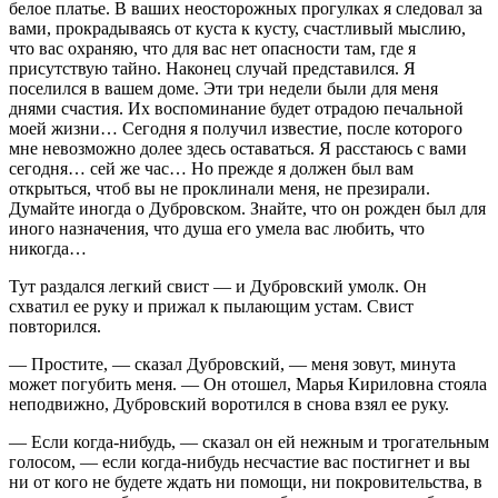
белое платье. В ваших неосторожных прогулках я следовал за
вами, прокрадываясь от куста к кусту, счастливый мыслию,
что вас охраняю, что для вас нет опасности там, где я
присутствую тайно. Наконец случай представился. Я
поселился в вашем доме. Эти три недели были для меня
днями счастия. Их воспоминание будет отрадою печальной
моей жизни… Сегодня я получил известие, после которого
мне невозможно долее здесь оставаться. Я расстаюсь с вами
сегодня… сей же час… Но прежде я должен был вам
открыться, чтоб вы не проклинали меня, не презирали.
Думайте иногда о Дубровском. Знайте, что он рожден был для
иного назначения, что душа его умела вас любить, что
никогда…
Тут раздался легкий свист — и Дубровский умолк. Он
схватил ее руку и прижал к пылающим устам. Свист
повторился.
— Простите, — сказал Дубровский, — меня зовут, минута
может погубить меня. — Он отошел, Марья Кириловна стояла
неподвижно, Дубровский воротился в снова взял ее руку.
— Если когда-нибудь, — сказал он ей нежным и трогательным
голосом, — если когда-нибудь несчастие вас постигнет и вы
ни от кого не будете ждать ни помощи, ни покровительства, в