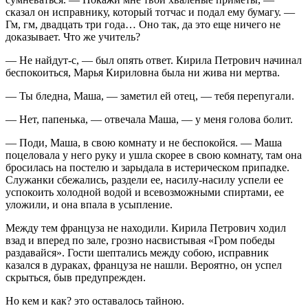
сказал он исправнику, который тотчас и подал ему бумагу. —
Гм, гм, двадцать три года… Оно так, да это еще ничего не
доказывает. Что же учитель?
— Не найдут-с, — был опять ответ. Кирила Петрович начинал
беспокоиться, Марья Кириловна была ни жива ни мертва.
— Ты бледна, Маша, — заметил ей отец, — тебя перепугали.
— Нет, папенька, — отвечала Маша, — у меня голова болит.
— Поди, Маша, в свою комнату и не беспокойся. — Маша
поцеловала у него руку и ушла скорее в свою комнату, там она
бросилась на постелю и зарыдала в истерическом припадке.
Служанки сбежались, раздели ее, насилу-насилу успели ее
успокоить холодной водой и всевозможными спиртами, ее
уложили, и она впала в усыпление.
Между тем француза не находили. Кирила Петрович ходил
взад и вперед по зале, грозно насвистывая «Гром победы
раздавайся». Гости шептались между собою, исправник
казался в дураках, француза не нашли. Вероятно, он успел
скрыться, быв предупрежден.
Но кем и как? это оставалось тайною.