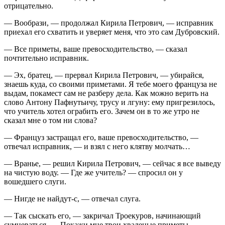
отрицательно.
— Вообрази, — продолжал Кирила Петрович, — исправник
приехал его схватить и уверяет меня, что это сам Дубровский.
— Все приметы, ваше превосходительство, — сказал
почтительно исправник.
— Эх, братец, — прервал Кирила Петрович, — убирайся,
знаешь куда, со своими приметами. Я тебе моего француза не
выдам, покамест сам не разберу дела. Как можно верить на
слово Антону Пафнутьичу, трусу и лгуну: ему пригрезилось,
что учитель хотел ограбить его. Зачем он в то же утро не
сказал мне о том ни слова?
— Француз застращал его, ваше превосходительство, —
отвечал исправник, — и взял с него клятву молчать…
— Вранье, — решил Кирила Петрович, — сейчас я все выведу
на чистую воду. — Где же учитель? — спросил он у
вошедшего слуги.
— Нигде не найдут-с, — отвечал слуга.
— Так сыскать его, — закричал Троекуров, начинающий
сумневаться. — Покажи мне твои хваленые приметы, —