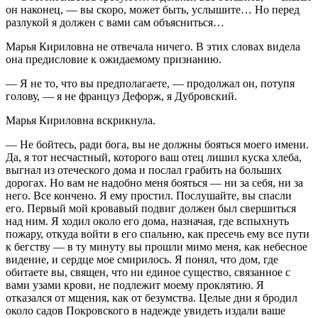
он наконец, — вы скоро, может быть, услышите… Но перед
разлукой я должен с вами сам объясниться…
Марья Кириловна не отвечала ничего. В этих словах видела
она предисловие к ожидаемому признанию.
— Я не то, что вы предполагаете, — продолжал он, потупя
голову, — я не француз Дефорж, я Дубровский.
Марья Кириловна вскрикнула.
— Не бойтесь, ради бога, вы не должны бояться моего имени.
Да, я тот несчастный, которого ваш отец лишил куска хлеба,
выгнал из отеческого дома и послал грабить на больших
дорогах. Но вам не надобно меня бояться — ни за себя, ни за
него. Все кончено. Я ему простил. Послушайте, вы спасли
его. Первый мой кровавый подвиг должен был свершиться
над ним. Я ходил около его дома, назначая, где вспыхнуть
пожару, откуда войти в его спальню, как пресечь ему все пути
к бегству — в ту минуту вы прошли мимо меня, как небесное
видение, и сердце мое смирилось. Я понял, что дом, где
обитаете вы, священ, что ни единое существо, связанное с
вами узами крови, не подлежит моему проклятию. Я
отказался от мщения, как от безумства. Целые дни я бродил
около садов Покровского в надежде увидеть издали ваше