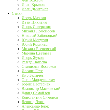
Лев Толстой
Иван Крылов
Иван Дмитриев
Стихи
Игорь Мазнин
Иван Никитин
Игорь Северянин
Михаил Ломоносов
Николай Заболоцкий
Юрий Могутин
Юрий Коринец
Михаил Есеновский
Марина Цветаева
Игорь Жуков
Резеда Валеева
Станислав Востоков
Иоганн Гёте
Кир Булычёв
Осип Мандельштам
Борис Пастернак
Владимир Маяковский
Давид Самойлов
Константин Симонов
Леонид Яхин
Александр Блок