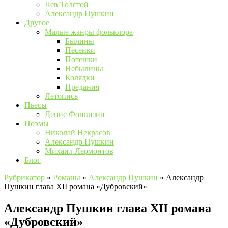
Лев Толстой
Александр Пушкин
Другое
Малые жанры фольклора
Былины
Песенки
Потешки
Небылицы
Колядки
Предания
Летопись
Пьесы
Денис Фонвизин
Поэмы
Николай Некрасов
Александр Пушкин
Михаил Лермонтов
Блог
Рубрикатор
»
Романы
»
Александр Пушкин
»
Александр
Пушкин глава XII романа «Дубровский»
Александр Пушкин глава XII романа
«Дубровский»