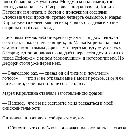
или с безмолвным участием. Между тем она поминутно
поглядывала на часы. Смеркалось, подали свечи, Кирила
Петрович сел играть в бостон с приезжими соседями.
Столовые часы пробили третью четверть седьмого, и Марья
Кириловна тихонько вышла на крыльцо, огляделась во все
стороны и побежала в сад.
Ночь была темна, небо покрыто тучами — в двух шагах от
себя нельзя было ничего видеть, но Марья Кириловна шла в
темноте по знакомым дорожкам и через минуту очутилась у
беседки; тут остановилась она, дабы перевести дух и явиться
перед Дефоржем с видом равнодушным и неторопливым. Но
Дефорж стоял уже перед нею.
— Благодарю вас, — сказал он ей тихим и печальным
голосом, — что вы не отказали мне в моей просьбе. Я был бы
в отчаянии, если бы на то не согласились.
Марья Кириловна отвечала заготовленною фразой:
— Надеюсь, что вы не заставите меня раскаяться в моей
снисходительности.
Он молчал и, казалося, собирался с духом.
— Обстоятельства требуют… я должен вас оставить, — сказал