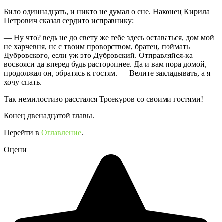
Било одиннадцать, и никто не думал о сне. Наконец Кирила
Петрович сказал сердито исправнику:
— Ну что? ведь не до свету же тебе здесь оставаться, дом мой
не харчевня, не с твоим проворством, братец, поймать
Дубровского, если уж это Дубровский. Отправляйся-ка
восвояси да вперед будь расторопнее. Да и вам пора домой, —
продолжал он, обратясь к гостям. — Велите закладывать, а я
хочу спать.
Так немилостиво расстался Троекуров со своими гостями!
Конец двенадцатой главы.
Перейти в
Оглавление
.
Оцени