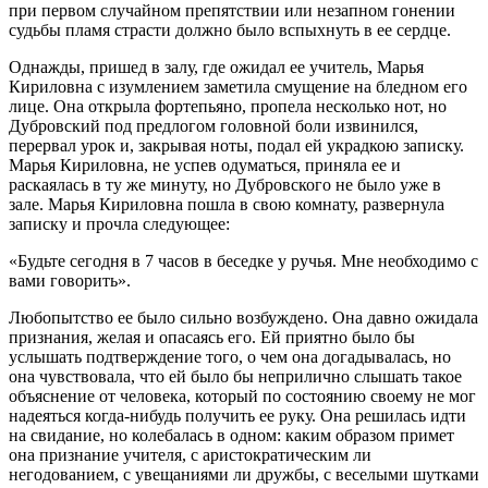
при первом случайном препятствии или незапном гонении
судьбы пламя страсти должно было вспыхнуть в ее сердце.
Однажды, пришед в залу, где ожидал ее учитель, Марья
Кириловна с изумлением заметила смущение на бледном его
лице. Она открыла фортепьяно, пропела несколько нот, но
Дубровский под предлогом головной боли извинился,
перервал урок и, закрывая ноты, подал ей украдкою записку.
Марья Кириловна, не успев одуматься, приняла ее и
раскаялась в ту же минуту, но Дубровского не было уже в
зале. Марья Кириловна пошла в свою комнату, развернула
записку и прочла следующее:
«Будьте сегодня в 7 часов в беседке у ручья. Мне необходимо с
вами говорить».
Любопытство ее было сильно возбуждено. Она давно ожидала
признания, желая и опасаясь его. Ей приятно было бы
услышать подтверждение того, о чем она догадывалась, но
она чувствовала, что ей было бы неприлично слышать такое
объяснение от человека, который по состоянию своему не мог
надеяться когда-нибудь получить ее руку. Она решилась идти
на свидание, но колебалась в одном: каким образом примет
она признание учителя, с аристократическим ли
негодованием, с увещаниями ли дружбы, с веселыми шутками