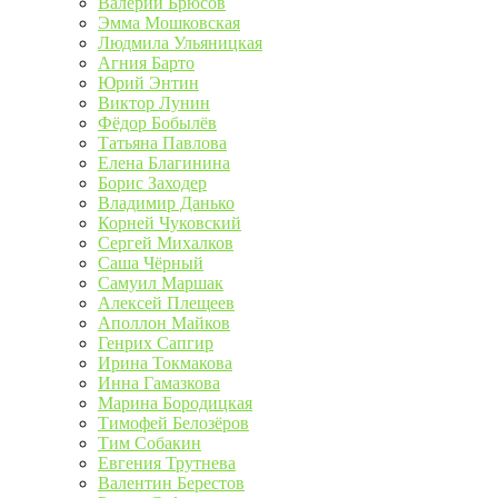
Валерий Брюсов
Эмма Мошковская
Людмила Ульяницкая
Агния Барто
Юрий Энтин
Виктор Лунин
Фёдор Бобылёв
Татьяна Павлова
Елена Благинина
Борис Заходер
Владимир Данько
Корней Чуковский
Сергей Михалков
Саша Чёрный
Самуил Маршак
Алексей Плещеев
Аполлон Майков
Генрих Сапгир
Ирина Токмакова
Инна Гамазкова
Марина Бородицкая
Тимофей Белозёров
Тим Собакин
Евгения Трутнева
Валентин Берестов