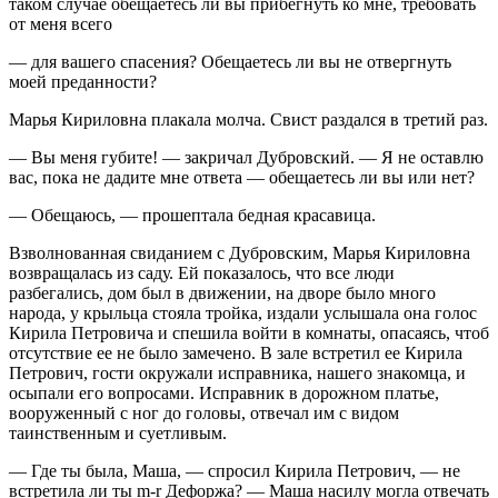
таком случае обещаетесь ли вы прибегнуть ко мне, требовать
от меня всего
— для вашего спасения? Обещаетесь ли вы не отвергнуть
моей преданности?
Марья Кириловна плакала молча. Свист раздался в третий раз.
— Вы меня губите! — закричал Дубровский. — Я не оставлю
вас, пока не дадите мне ответа — обещаетесь ли вы или нет?
— Обещаюсь, — прошептала бедная красавица.
Взволнованная свиданием с Дубровским, Марья Кириловна
возвращалась из саду. Ей показалось, что все люди
разбегались, дом был в движении, на дворе было много
народа, у крыльца стояла тройка, издали услышала она голос
Кирила Петровича и спешила войти в комнаты, опасаясь, чтоб
отсутствие ее не было замечено. В зале встретил ее Кирила
Петрович, гости окружали исправника, нашего знакомца, и
осыпали его вопросами. Исправник в дорожном платье,
вооруженный с ног до головы, отвечал им с видом
таинственным и суетливым.
— Где ты была, Маша, — спросил Кирила Петрович, — не
встретила ли ты m-r Дефоржа? — Маша насилу могла отвечать