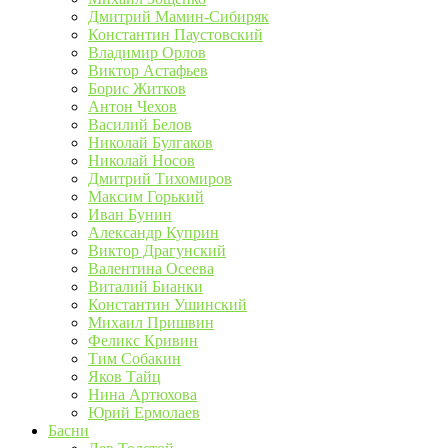
Дмитрий Мамин-Сибиряк
Константин Паустовский
Владимир Орлов
Виктор Астафьев
Борис Житков
Антон Чехов
Василий Белов
Николай Булгаков
Николай Носов
Дмитрий Тихомиров
Максим Горький
Иван Бунин
Александр Куприн
Виктор Драгунский
Валентина Осеева
Виталий Бианки
Константин Ушинский
Михаил Пришвин
Феликс Кривин
Тим Собакин
Яков Тайц
Нина Артюхова
Юрий Ермолаев
Басни