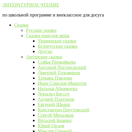
Перейти
ЛИТЕРАТУРНОЕ ЧТЕНИЕ
к
по школьной программе и внеклассное для досуга
контенту
Сказки
Русские сказки
Сказки народов мира
Украинские сказки
Белорусские сказки
Другие
Авторские сказки
Софья Прокофьева
Антоний Погорельский
Дмитрий Тихомиров
Татьяна Павлова
Иван Соколов-Микитов
Наталья Абрамцева
Дональд Биссет
Андрей Платонов
Евгений Шварц
Константин Паустовский
Сергей Михалков
Виталий Бианки
Юрий Орлов
Максим Горький