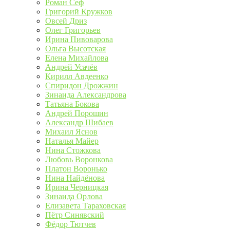
Роман Сеф
Григорий Кружков
Овсей Дриз
Олег Григорьев
Ирина Пивоварова
Ольга Высотская
Елена Михайлова
Андрей Усачёв
Кирилл Авдеенко
Спиридон Дрожжин
Зинаида Александрова
Татьяна Бокова
Андрей Порошин
Александр Шибаев
Михаил Яснов
Наталья Майер
Нина Стожкова
Любовь Воронкова
Платон Воронько
Нина Найдёнова
Ирина Черницкая
Зинаида Орлова
Елизавета Тараховская
Пётр Синявский
Фёдор Тютчев