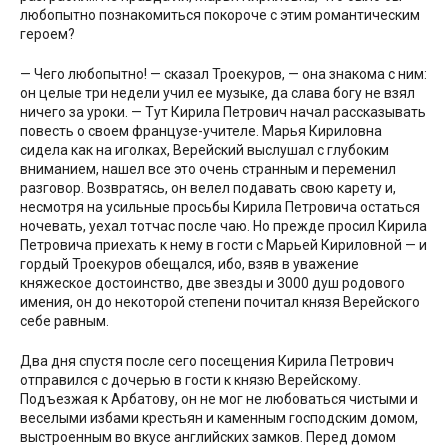
любопытно познакомиться покороче с этим романтическим
героем?
— Чего любопытно! — сказал Троекуров, — она знакома с ним:
он целые три недели учил ее музыке, да слава богу не взял
ничего за уроки. — Тут Кирила Петрович начал рассказывать
повесть о своем французе-учителе. Марья Кириловна
сидела как на иголках, Верейский выслушал с глубоким
вниманием, нашел все это очень странным и переменил
разговор. Возвратясь, он велел подавать свою карету и,
несмотря на усильные просьбы Кирила Петровича остаться
ночевать, уехал тотчас после чаю. Но прежде просил Кирила
Петровича приехать к нему в гости с Марьей Кириловной — и
гордый Троекуров обещался, ибо, взяв в уважение
княжеское достоинство, две звезды и 3000 душ родового
имения, он до некоторой степени почитал князя Верейского
себе равным.
Два дня спустя после сего посещения Кирила Петрович
отправился с дочерью в гости к князю Верейскому.
Подъезжая к Арбатову, он не мог не любоваться чистыми и
веселыми избами крестьян и каменным господским домом,
выстроенным во вкусе английских замков. Перед домом