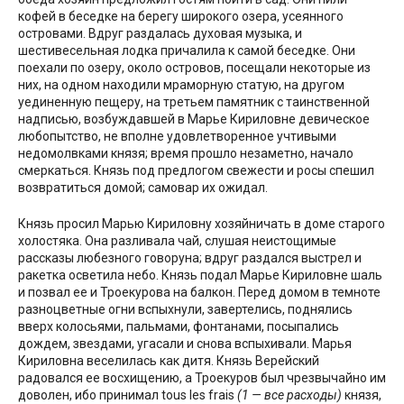
кофей в беседке на берегу широкого озера, усеянного
островами. Вдруг раздалась духовая музыка, и
шестивесельная лодка причалила к самой беседке. Они
поехали по озеру, около островов, посещали некоторые из
них, на одном находили мраморную статую, на другом
уединенную пещеру, на третьем памятник с таинственной
надписью, возбуждавшей в Марье Кириловне девическое
любопытство, не вполне удовлетворенное учтивыми
недомолвками князя; время прошло незаметно, начало
смеркаться. Князь под предлогом свежести и росы спешил
возвратиться домой; самовар их ожидал.
Князь просил Марью Кириловну хозяйничать в доме старого
холостяка. Она разливала чай, слушая неистощимые
рассказы любезного говоруна; вдруг раздался выстрел и
ракетка осветила небо. Князь подал Марье Кириловне шаль
и позвал ее и Троекурова на балкон. Перед домом в темноте
разноцветные огни вспыхнули, завертелись, поднялись
вверх колосьями, пальмами, фонтанами, посыпались
дождем, звездами, угасали и снова вспыхивали. Марья
Кириловна веселилась как дитя. Князь Верейский
радовался ее восхищению, а Троекуров был чрезвычайно им
доволен, ибо принимал tous les frais
(1 — все расходы)
князя,