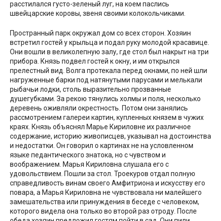
расстилался густо-зеленый луг, на коем паслись
швейцарские коровы, звеня своими колокольчиками.
Пространный парк окружал дом со всех сторон. Хозяин
встретил гостей у крыльца и подал руку молодой красавице.
Они вошли в великолепную залу, где стол был накрыт на три
прибора. Князь подвел гостей к окну, и им открылся
прелестный вид. Волга протекала перед окнами, по ней шли
нагруженные барки под натянутыми парусами и мелькали
рыбачьи лодки, столь выразительно прозванные
душегубками. За рекою тянулись холмы и поля, несколько
деревень оживляли окрестность. Потом они занялись
рассмотрением галереи картин, купленных князем в чужих
краях. Князь объяснял Марье Кириловне их различное
содержание, историю живописцев, указывал на достоинства
и недостатки. Он говорил о картинах не на условленном
языке педантического знатока, но с чувством и
воображением. Марья Кириловна слушала его с
удовольствием. Пошли за стол. Троекуров отдал полную
справедливость винам своего Амфитриона и искусству его
повара, а Марья Кириловна не чувствовала ни малейшего
замешательства или принуждения в беседе с человеком,
которого видела она только во второй раз отроду. После
обеда хозяин предложил гостям пойти в сад. Они пили