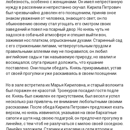
любезность, особенно с женщинами. Он имел непрестанную
нужду в рассеянии и непрестанно скучал. Кирила Петрович
был чрезвычайно доволен его посещением, приняв оное
знаком уважения от человека, знающего свет; он по
обыкновению своему стал угощать его смотром своих
заведений и повел на псарный двор. Но князь чуть не
задохся в собачьей атмосфере и спешил выйти вон,
зажимая нос платком, опрысканным духами. Старинный сад
с его стрижеными липами, четвероугольным прудом и
правильными аллеями ему не понравился; он любил
английские сады и так называемую природу, но хвалил и
восхищался; слуга пришел доложить, что кушание
поставлено. Они пошли обедать. Князь прихрамывал, устав
от своей прогулки и уже раскаиваясь в своем посещении.
Но в зале встретила их Марья Кириловна, и старый волокита
был поражен ее красотой. Троекуров посадил гостя подле
ее. Князь был оживлен ее присутствием, был весел и успел
несколько раз привлечь ее внимание любопытными своими
рассказами. После обеда Кирила Петрович предложил ехать
верхом, но князь извинился, указывая на свои бархатные
сапоги и шутя над своею подагрой; он предпочел прогулку в
линейке, с тем чтоб не разлучаться с милою своей соседкою.
Линейку заложили. Старики и красавица сели втроем и