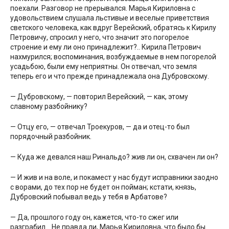
поехали. Разговор не прерывался. Марья Кириловна с
удовольствием слушала льстивые и веселые приветствия
светского человека, как вдруг Верейский, обратясь к Кирилу
Петровичу, спросил у него, что значит это погорелое
строение и ему ли оно принадлежит?.. Кирила Петрович
нахмурился; воспоминания, возбуждаемые в нем погорелой
усадьбою, были ему неприятны. Он отвечал, что земля
теперь его и что прежде принадлежала она Дубровскому.
— Дубровскому, — повторил Верейский, — как, этому
славному разбойнику?
— Отцу его, — отвечал Троекуров, — да и отец-то был
порядочный разбойник.
— Куда же девался наш Ринальдо? жив ли он, схвачен ли он?
— И жив и на воле, и покамест у нас будут исправники заодно
с ворами, до тех пор не будет он пойман; кстати, князь,
Дубровский побывал ведь у тебя в Арбатове?
— Да, прошлого году он, кажется, что-то сжег или
разграбил… Не правда ли, Марья Кириловна, что было бы