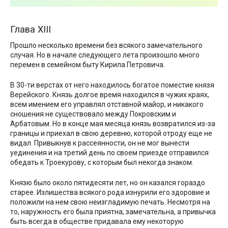
Глава XIII
Прошло несколько времени без всякого замечательного
случая. Но в начале следующего лета произошло много
перемен в семейном быту Кирила Петровича.
В 30-ти верстах от него находилось богатое поместие князя
Верейского. Князь долгое время находился в чужих краях,
всем имением его управлял отставной майор, и никакого
сношения не существовало между Покровским и
Арбатовым. Но в конце мая месяца князь возвратился из-за
границы и приехал в свою деревню, которой отроду еще не
видал. Привыкнув к рассеянности, он не мог вынести
уединения и на третий день по своем приезде отправился
обедать к Троекурову, с которым был некогда знаком.
Князю было около пятидесяти лет, но он казался гораздо
старее. Излишества всякого рода изнурили его здоровие и
положили на нем свою неизгладимую печать. Несмотря на
то, наружность его была приятна, замечательна, а привычка
быть всегда в обществе придавала ему некоторую