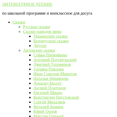
Перейти
ЛИТЕРАТУРНОЕ ЧТЕНИЕ
к
по школьной программе и внеклассное для досуга
контенту
Сказки
Русские сказки
Сказки народов мира
Украинские сказки
Белорусские сказки
Другие
Авторские сказки
Софья Прокофьева
Антоний Погорельский
Дмитрий Тихомиров
Татьяна Павлова
Иван Соколов-Микитов
Наталья Абрамцева
Дональд Биссет
Андрей Платонов
Евгений Шварц
Константин Паустовский
Сергей Михалков
Виталий Бианки
Юрий Орлов
Максим Горький