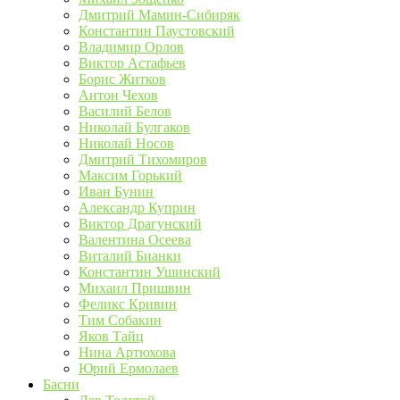
Дмитрий Мамин-Сибиряк
Константин Паустовский
Владимир Орлов
Виктор Астафьев
Борис Житков
Антон Чехов
Василий Белов
Николай Булгаков
Николай Носов
Дмитрий Тихомиров
Максим Горький
Иван Бунин
Александр Куприн
Виктор Драгунский
Валентина Осеева
Виталий Бианки
Константин Ушинский
Михаил Пришвин
Феликс Кривин
Тим Собакин
Яков Тайц
Нина Артюхова
Юрий Ермолаев
Басни