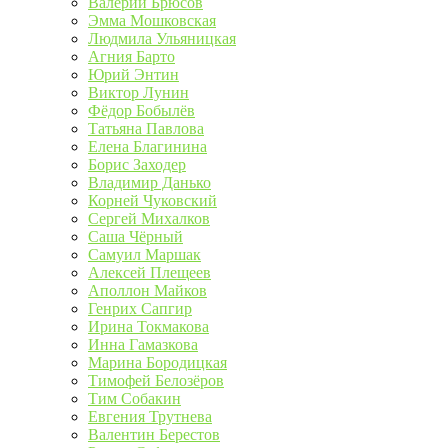
Валерий Брюсов
Эмма Мошковская
Людмила Ульяницкая
Агния Барто
Юрий Энтин
Виктор Лунин
Фёдор Бобылёв
Татьяна Павлова
Елена Благинина
Борис Заходер
Владимир Данько
Корней Чуковский
Сергей Михалков
Саша Чёрный
Самуил Маршак
Алексей Плещеев
Аполлон Майков
Генрих Сапгир
Ирина Токмакова
Инна Гамазкова
Марина Бородицкая
Тимофей Белозёров
Тим Собакин
Евгения Трутнева
Валентин Берестов