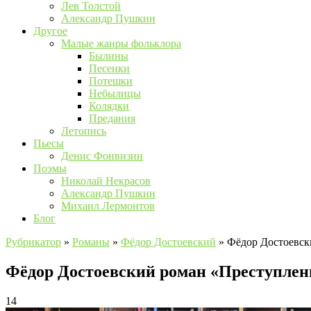
Лев Толстой
Александр Пушкин
Другое
Малые жанры фольклора
Былины
Песенки
Потешки
Небылицы
Колядки
Предания
Летопись
Пьесы
Денис Фонвизин
Поэмы
Николай Некрасов
Александр Пушкин
Михаил Лермонтов
Блог
Рубрикатор
»
Романы
»
Фёдор Достоевский
»
Фёдор Достоевск
Фёдор Достоевский роман «Преступлен
14