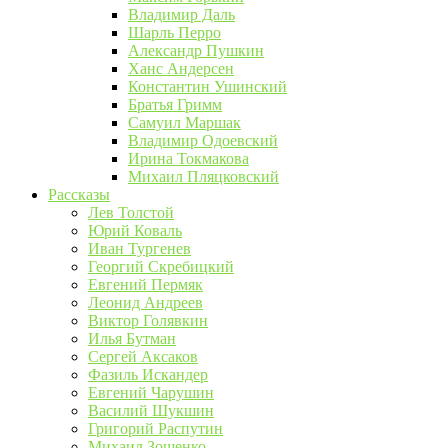
Владимир Даль
Шарль Перро
Александр Пушкин
Ханс Андерсен
Константин Ушинский
Братья Гримм
Самуил Маршак
Владимир Одоевский
Ирина Токмакова
Михаил Пляцковский
Рассказы
Лев Толстой
Юрий Коваль
Иван Тургенев
Георгий Скребицкий
Евгений Пермяк
Леонид Андреев
Виктор Голявкин
Илья Бутман
Сергей Аксаков
Фазиль Искандер
Евгений Чарушин
Василий Шукшин
Григорий Распутин
Михаил Зощенко