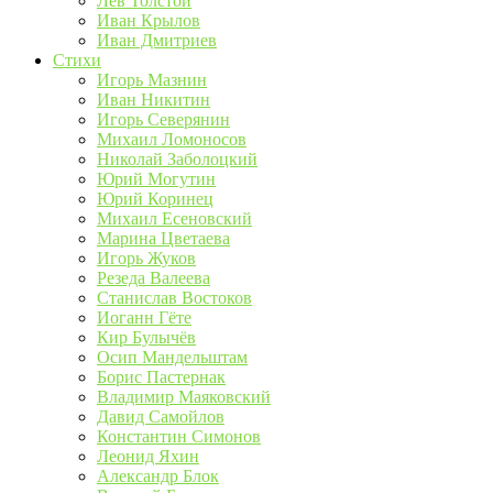
Лев Толстой
Иван Крылов
Иван Дмитриев
Стихи
Игорь Мазнин
Иван Никитин
Игорь Северянин
Михаил Ломоносов
Николай Заболоцкий
Юрий Могутин
Юрий Коринец
Михаил Есеновский
Марина Цветаева
Игорь Жуков
Резеда Валеева
Станислав Востоков
Иоганн Гёте
Кир Булычёв
Осип Мандельштам
Борис Пастернак
Владимир Маяковский
Давид Самойлов
Константин Симонов
Леонид Яхин
Александр Блок