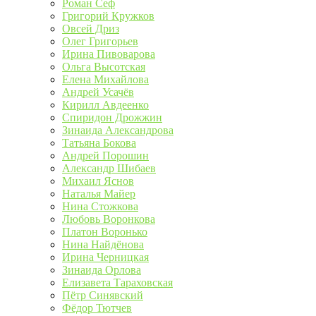
Роман Сеф
Григорий Кружков
Овсей Дриз
Олег Григорьев
Ирина Пивоварова
Ольга Высотская
Елена Михайлова
Андрей Усачёв
Кирилл Авдеенко
Спиридон Дрожжин
Зинаида Александрова
Татьяна Бокова
Андрей Порошин
Александр Шибаев
Михаил Яснов
Наталья Майер
Нина Стожкова
Любовь Воронкова
Платон Воронько
Нина Найдёнова
Ирина Черницкая
Зинаида Орлова
Елизавета Тараховская
Пётр Синявский
Фёдор Тютчев