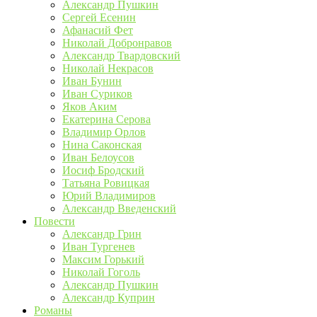
Александр Пушкин
Сергей Есенин
Афанасий Фет
Николай Добронравов
Александр Твардовский
Николай Некрасов
Иван Бунин
Иван Суриков
Яков Аким
Екатерина Серова
Владимир Орлов
Нина Саконская
Иван Белоусов
Иосиф Бродский
Татьяна Ровицкая
Юрий Владимиров
Александр Введенский
Повести
Александр Грин
Иван Тургенев
Максим Горький
Николай Гоголь
Александр Пушкин
Александр Куприн
Романы