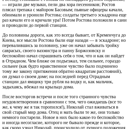
— играли две музыки, пели два хора песенников; Ростов
плясал трепака с майором Басовым; пьяные офицеры качали,
обнимали и уронили Ростова; солдаты третьего эскадрона еще
раз качали его и кричали ура! Потом Ростова положили в сани
и проводили до первой станции.
До половины дороги, как это всегда бывает, от Кременчуга до
Киева, все мысли Ростова были еще назади — в эскадроне; но
перевалившись за половину, уже он начал забывать тройку
саврасых, своего вахмистра и панну Боржозовску и
беспокойно начал спрашивать себя о том, что и как он найдет
в Отрадном. Чем ближе он подъезжал, тем сильнее, гораздо
сильнее (как будто нравственное чувство было подчинено
тому же закону притяжения обратно квадратам расстояний),
он думал о своем доме; на последней перед Отрадным
станции дал ямщику три рубля на водку и, как мальчик,
задыхаясь, вбежал на крыльцо дома.
После восторгов встречи и после того странного чувства
неудовлетворения в сравнении с тем, чего ожидаешь (все то
же, к чему же я так торопился!), Николай стал вживаться в
свой старый мир дома. Отец и мать были те же, они только
немного постарели. Новое в них было какое-то беспокойство
и иногда несогласие, которого не бывало прежде и которое,
как скоро узнал Николай, происходило от дурного положения