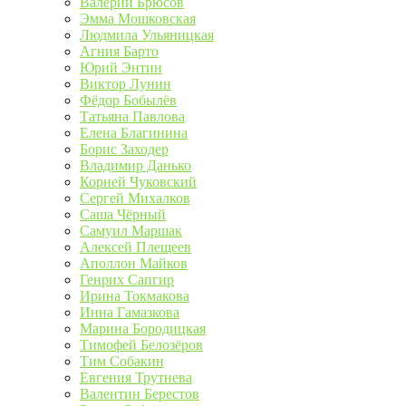
Валерий Брюсов
Эмма Мошковская
Людмила Ульяницкая
Агния Барто
Юрий Энтин
Виктор Лунин
Фёдор Бобылёв
Татьяна Павлова
Елена Благинина
Борис Заходер
Владимир Данько
Корней Чуковский
Сергей Михалков
Саша Чёрный
Самуил Маршак
Алексей Плещеев
Аполлон Майков
Генрих Сапгир
Ирина Токмакова
Инна Гамазкова
Марина Бородицкая
Тимофей Белозёров
Тим Собакин
Евгения Трутнева
Валентин Берестов