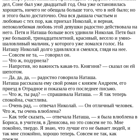
дел, Соне был уже двадцатый год. Она уже остановилась
хорошеть, ничего не обещала больше того, что в ней было; но
и этого было достаточно. Она вся дышала счастьем и
любовью с тех пор, как приехал Николай, и верная,
непоколебимая любовь этой девушки радостно действовала на
него. Петя и Наташа больше всех удивили Николая. Петя был
уже большой, тринадцатилетний, красивый, весело и умно-
шаловливый мальчик, у которого уже ломался голос. На
Наташу Николай долго удивлялся и смеялся, глядя на нее.
— Совсем не та, — говорил он.
— Что ж, подурнела?
— Напротив, но важность какая-то. Княгиня? — сказал он ей
шепотом.
— Да, да, да, — радостно говорила Наташа.
Наташа рассказала ему свой роман с князем Андреем, его
приезд в Отрадное и показала его последнее письмо.
— Что ж, ты рад? — спрашивала Наташа. — Я так теперь
спокойна, счастлива.
— Очень рад, — отвечал Николай. — Он отличный человек.
Что ж, ты очень влюблена?
— Как тебе сказать, — отвечала Наташа, — я была влюблена в
Бориса, в учителя, в Денисова, но это совсем не то. Мне
покойно, твердо. Я знаю, что лучше его не бывает людей, и
так мне спокойно, хорошо теперь. Совсем не так, как
прежде…