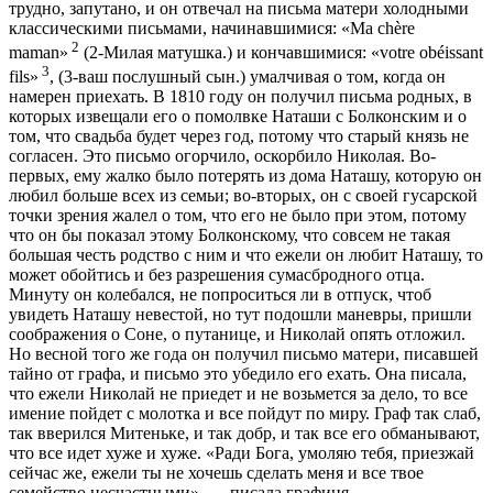
трудно, запутано, и он отвечал на письма матери холодными
классическими письмами, начинавшимися: «Ma chère
2
maman»
(2-Милая матушка.) и кончавшимися: «votre obéissant
3
fils»
, (3-ваш послушный сын.) умалчивая о том, когда он
намерен приехать. В 1810 году он получил письма родных, в
которых извещали его о помолвке Наташи с Болконским и о
том, что свадьба будет через год, потому что старый князь не
согласен. Это письмо огорчило, оскорбило Николая. Во-
первых, ему жалко было потерять из дома Наташу, которую он
любил больше всех из семьи; во-вторых, он с своей гусарской
точки зрения жалел о том, что его не было при этом, потому
что он бы показал этому Болконскому, что совсем не такая
большая честь родство с ним и что ежели он любит Наташу, то
может обойтись и без разрешения сумасбродного отца.
Минуту он колебался, не попроситься ли в отпуск, чтоб
увидеть Наташу невестой, но тут подошли маневры, пришли
соображения о Соне, о путанице, и Николай опять отложил.
Но весной того же года он получил письмо матери, писавшей
тайно от графа, и письмо это убедило его ехать. Она писала,
что ежели Николай не приедет и не возьмется за дело, то все
имение пойдет с молотка и все пойдут по миру. Граф так слаб,
так вверился Митеньке, и так добр, и так все его обманывают,
что все идет хуже и хуже. «Ради Бога, умоляю тебя, приезжай
сейчас же, ежели ты не хочешь сделать меня и все твое
семейство несчастными», — писала графиня.