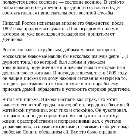
пользуется целое сословие — сословие военное. В этой-то
обязательной и безупречной праздности состояла и будет
состоять главная привлекательность военной службы.
Николай Ростов испытывал вполне это блаженство, после
1807 года продолжая служить в Павлоградском полку, в
котором он уже командовал эскадроном, принятым от
Денисова.
Ростов сделался загрубелым, добрым малым, которого
1
московские знакомые нашли бы несколько mauvais genre
, (1-
дурного тона.) но который был любим и уважаем
товарищами, подчиненными и начальством и который был
доволен своею жизнью. В последнее время, т. е. в 1809 году,
он чаще в письмах из дому находил сетования матери на то,
что дела расстраиваются хуже и хуже и что пора бы ему
приехать домой, обрадовать и успокоить стариков родителей.
Читая эти письма, Николай испытывал страх, что хотят
вывести его из той среды, в которой он, оградив себя от всей
житейской путаницы, жил тихо и спокойно. Он чувствовал,
что рано или поздно придется опять вступить в тот омут
жизни с расстройствами и поправлениями дел, с учетами
управляющих, ссорами, интригами, с связями, с обществом, с
любовью Сони и обещанием ей. Все это было страшно