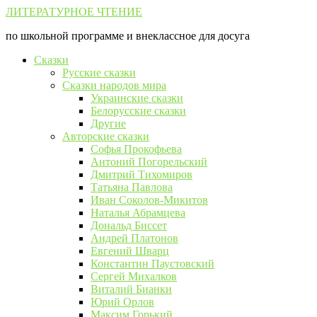
Перейти
ЛИТЕРАТУРНОЕ ЧТЕНИЕ
к
по школьной программе и внеклассное для досуга
контенту
Сказки
Русские сказки
Сказки народов мира
Украинские сказки
Белорусские сказки
Другие
Авторские сказки
Софья Прокофьева
Антоний Погорельский
Дмитрий Тихомиров
Татьяна Павлова
Иван Соколов-Микитов
Наталья Абрамцева
Дональд Биссет
Андрей Платонов
Евгений Шварц
Константин Паустовский
Сергей Михалков
Виталий Бианки
Юрий Орлов
Максим Горький