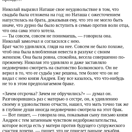
Николай выразил Наташе свое неудовольствие в том, что
свадьба была отложена на год; но Наташа с ожесточением
напустилась на брата, доказывая ему, что это не могло быть
иначе, что дурно бы было вступить в семью против воли отца,
что она сама этого хотела.
— Ты совсем, совсем не понимаешь, — говорила она.
Николай замолчал и согласился с нею.
Брат часто удивлялся, глядя на нее. Совсем не было похоже,
чтоб она была влюбленная невеста в разлуке с своим
женихом. Она была ровна, спокойна, весела совершенно по-
прежнему. Николая это удивляло и даже заставляло
недоверчиво смотреть на сватовство Болконского. Он не
верил в то, что ее судьба уже решена, тем более что он не
видал с нею князя Андрея. Ему все казалось, что что-нибудь
не то в этом предполагаемом браке.
«Зачем отсрочка? Зачем не обручились?» — думал он.
Разговорившись раз с матерью о сестре, он, к удивлению
своему и удовольствию отчасти, нашел, что мать точно так же
в глубине души иногда недоверчиво смотрела на этот брак.
— Вот пишет, — говорила она, показывая сыну письмо князя
Андрея с тем затаенным чувством недоброжелательства,
которое всегда есть у матери против будущего супружеского
счастия дочери, — пишет, что не приедет раньше декабря.