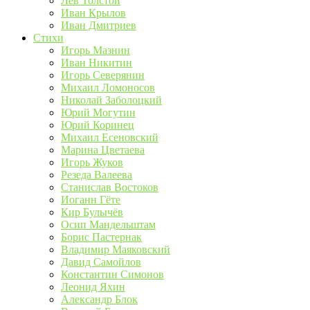
Лев Толстой
Иван Крылов
Иван Дмитриев
Стихи
Игорь Мазнин
Иван Никитин
Игорь Северянин
Михаил Ломоносов
Николай Заболоцкий
Юрий Могутин
Юрий Коринец
Михаил Есеновский
Марина Цветаева
Игорь Жуков
Резеда Валеева
Станислав Востоков
Иоганн Гёте
Кир Булычёв
Осип Мандельштам
Борис Пастернак
Владимир Маяковский
Давид Самойлов
Константин Симонов
Леонид Яхин
Александр Блок