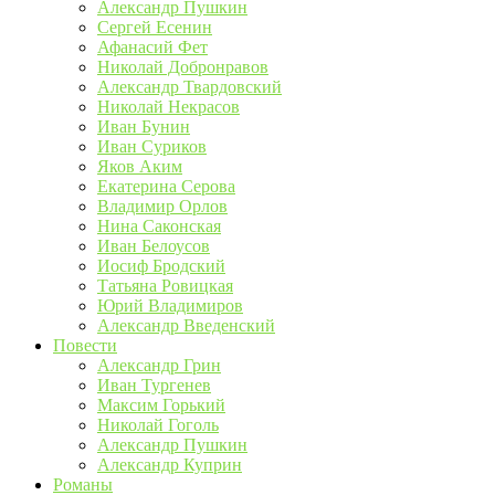
Александр Пушкин
Сергей Есенин
Афанасий Фет
Николай Добронравов
Александр Твардовский
Николай Некрасов
Иван Бунин
Иван Суриков
Яков Аким
Екатерина Серова
Владимир Орлов
Нина Саконская
Иван Белоусов
Иосиф Бродский
Татьяна Ровицкая
Юрий Владимиров
Александр Введенский
Повести
Александр Грин
Иван Тургенев
Максим Горький
Николай Гоголь
Александр Пушкин
Александр Куприн
Романы