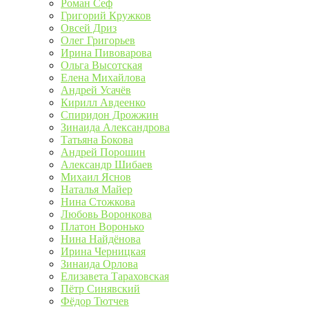
Роман Сеф
Григорий Кружков
Овсей Дриз
Олег Григорьев
Ирина Пивоварова
Ольга Высотская
Елена Михайлова
Андрей Усачёв
Кирилл Авдеенко
Спиридон Дрожжин
Зинаида Александрова
Татьяна Бокова
Андрей Порошин
Александр Шибаев
Михаил Яснов
Наталья Майер
Нина Стожкова
Любовь Воронкова
Платон Воронько
Нина Найдёнова
Ирина Черницкая
Зинаида Орлова
Елизавета Тараховская
Пётр Синявский
Фёдор Тютчев