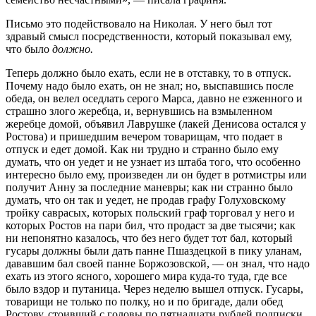
Письмо это подействовало на Николая. У него был тот
здравый смысл посредственности, который показывал ему,
что было
должно.
Теперь должно было ехать, если не в отставку, то в отпуск.
Почему надо было ехать, он не знал; но, выспавшись после
обеда, он велел оседлать серого Марса, давно не езженного и
страшно злого жеребца, и, вернувшись на взмыленном
жеребце домой, объявил Лаврушке (лакей Денисова остался у
Ростова) и пришедшим вечером товарищам, что подает в
отпуск и едет домой. Как ни трудно и странно было ему
думать, что он уедет и не узнает из штаба того, что особенно
интересно было ему, произведен ли он будет в ротмистры или
получит Анну за последние маневры; как ни странно было
думать, что он так и уедет, не продав графу Голуховскому
тройку саврасых, которых польский граф торговал у него и
которых Ростов на пари бил, что продаст за две тысячи; как
ни непонятно казалось, что без него будет тот бал, который
гусары должны были дать панне Пшаздецкой в пику уланам,
дававшим бал своей панне Боржозовской, — он знал, что надо
ехать из этого ясного, хорошего мира куда-то туда, где все
было вздор и путаница. Через неделю вышел отпуск. Гусары,
товарищи не только по полку, но и по бригаде, дали обед
Ростову, стоивший с головы по пятнадцати рублей подписки,