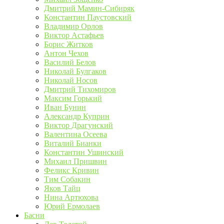
Дмитрий Мамин-Сибиряк
Константин Паустовский
Владимир Орлов
Виктор Астафьев
Борис Житков
Антон Чехов
Василий Белов
Николай Булгаков
Николай Носов
Дмитрий Тихомиров
Максим Горький
Иван Бунин
Александр Куприн
Виктор Драгунский
Валентина Осеева
Виталий Бианки
Константин Ушинский
Михаил Пришвин
Феликс Кривин
Тим Собакин
Яков Тайц
Нина Артюхова
Юрий Ермолаев
Басни