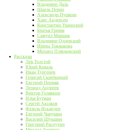
Владимир Даль
Шарль Перро
Александр Пушкин
Ханс Андерсен
Константин Ушинский
Братья Гримм
Самуил Маршак
Владимир Одоевский
Ирина Токмакова
Михаил Пляцковский
Рассказы
Лев Толстой
Юрий Коваль
Иван Тургенев
Георгий Скребицкий
Евгений Пермяк
Леонид Андреев
Виктор Голявкин
Илья Бутман
Сергей Аксаков
Фазиль Искандер
Евгений Чарушин
Василий Шукшин
Григорий Распутин
Михаил Зощенко