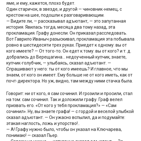
яме, и ему, кажется, плохо будет.
Один старичок, в звезде, и другой — чиновник-немец, с
крестом на шее, подошли к разговаривающим.
— Видите ли, — рассказывал адъютант, — это запутанная
история. Явилась тогда, месяца два тому назад, эта
прокламация. Графу донесли. Он приказал расследовать.
Вот Гаврило Иваныч разыскивал, прокламация эта побывала
ровно в шестидесяти трех руках. Приедет к одному: вы от
кого имеете? — От того-то. Он едет к тому: вы от кого? и т. д.
добрались до Верещагина… недоученный купчик, знаете,
купчик-голубчик, — улыбаясь, сказал адъютант. —
Спрашивают у него: ты от кого имеешь? И главное, что мы
знаем, от кого он имеет. Ему больше не от кого иметь, как от
почт-директора. Но уж, видно, там между ними стачка была.
Говорит: ни от кого, я сам сочинил. И грозили и просили, стал
на том: сам сочинил. Так и доложили графу. Граф велел
призвать его. «От кого у тебя прокламация?» — «Сам
сочинил». Ну, вы знаете графа! — с гордой и веселой улыбкой
сказал адъютант. — Он ужасно вспылил, да и подумайте:
этакая наглость, ложь и упорство!..
— А! Графу нужно было, чтобы он указал на Ключарева,
понимаю! — сказал Пьер.