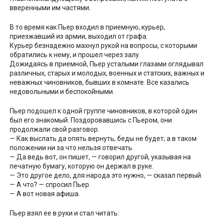
вверенными им частями.
В то время как Пьер входил в приемную, курьер,
приезжавший из армии, выходил от графа.
Курьер безнадежно махнул рукой на вопросы, с которыми
обратились к нему, и прошел через залу.
Дожидаясь в приемной, Пьер усталыми глазами оглядывал
различных, старых и молодых, военных и статских, важных и
неважных чиновников, бывших в комнате. Все казались
недовольными и беспокойными.
Пьер подошел к одной группе чиновников, в которой один
был его знакомый. Поздоровавшись с Пьером, они
продолжали свой разговор.
— Как выслать да опять вернуть, беды не будет; а в таком
положении ни за что нельзя отвечать.
— Да ведь вот, он пишет, — говорил другой, указывая на
печатную бумагу, которую он держал в руке.
— Это другое дело, для народа это нужно, — сказал первый.
— А что? — спросил Пьер.
— А вот новая афиша.
Пьер взял ее в руки и стал читать: