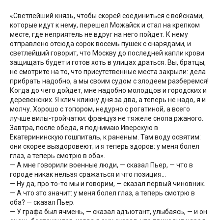
«Светлейший князь, чтобы скорей соединиться с войсками,
которые идут к нему, перешел Можайск и стал на крепком
месте, где неприятель не вдруг на него пойдет. К нему
отправлено отсюда сорок восемь пушек с снарядами, и
светлейший говорит, что Москву до последней капли крови
защищать будет и готов хоть в улицах драться. Вы, братцы,
не смотрите на то, что присутственные места закрыли: дела
прибрать надобно, а мы своим судом с злодеем разберемся!
Когда до чего дойдет, мне надобно молодцов и городских и
деревенских. Я клич кликну дня за два, а теперь не надо, я и
молчу. Хорошо с топором, недурно с рогатиной, а всего
лучше вилы-тройчатки: француз не тяжеле снопа ржаного.
Завтра, после обеда, я поднимаю Иверскую в
Екатерининскую гошпиталь, к раненым. Там воду освятим:
они скорее выздоровеют; и я теперь здоров: у меня болел
глаз, а теперь смотрю в оба».
— А мне говорили военные люди, — сказал Пьер, — что в
городе никак нельзя сражаться и что позиция…
— Ну да, про то-то мы и говорим, — сказал первый чиновник.
— А что это значит: у меня болел глаз, а теперь смотрю в
оба? — сказал Пьер.
— У графа был ячмень, — сказал адъютант, улыбаясь, — и он