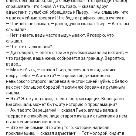
очень беспокоился, когда я ему сказал, что приходил народ
спрашивать, что с ним. А что, граф, — сказал вдруг
адъютант, с улыбкой обращаясь к Пьеру, — мы слышали, что
у вас семейные тревоги? Что будто графиня, ваша супруга…
— Я ничего не слыхал, — равнодушно сказал Пьер. — А что вы
слышали?
— Нет, знаете, ведь часто выдумывают. Я говорю, что
слышал.
— Что же вы слышали?
— Да говорят, — опять с той же улыбкой сказал адъютант, —
что графиня, ваша жена, собирается за границу. Вероятно,
вздор…
— Может быть, — сказал Пьер, рассеянно оглядываясь
вокруг себя. — А это кто? — спросил он, указывая на
невысокого старого человека в чистой синей чуйке, с белою
как снег большою бородой, такими же бровями и румяным
лицом.
— Это? Это купец один, то есть он трактирщик, Верещагин.
Вы слышали, может быть, эту историю о прокламации?
— Ах, так это Верещагин! — сказал Пьер, вглядываясь в
твердое и спокойное лицо старого купца и отыскивая в нем
выражение изменничества.
— Это не он самый. Это отец того, который написал
прокламацию, — сказал адъютант. — Тот молодой, сидит в