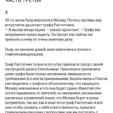
ЧАСТЬ ТРЕТЬЯ
X
30-го числа Пьер вернулся в Москву. Почти у заставы ему
встретился адъютант графа Растопчина.
— А мы вас везде ищем, — сказал адъютант. — Графу вас
непременно нужно видеть. Он просит вас сейчас же
приехать к нему по очень важному делу.
Пьер, не заезжая домой, взял извозчика и поехал к
главнокомандующему.
Граф Растопчин только в это утро приехал в город с своей
загородной дачи в Сокольниках. Прихожая и приемная в
доме графа были полны чиновников, явившихся по
требованию его или за приказаниями. Васильчиков и Платов
уже виделись с графом и объяснили ему, что защищать
Москву невозможно и что она будет сдана. Известия эти
хотя и скрывались от жителей, но чиновники, начальники
различных управлений знали, что Москва будет в руках
неприятеля, так же, как и знал это и граф Растопчин; и все
они, чтобы сложить с себя ответственность, пришли к
главнокомандующему с вопросами, как им поступать с