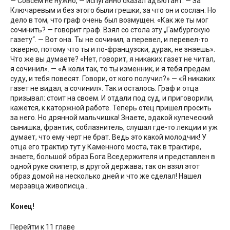
— Совсем не нужно, — испуганно сказал адъютант. — За
Ключаревым и без этого были грешки, за что он и сослан. Но
дело в том, что граф очень был возмущен. «Как же ты мог
сочинить? — говорит граф. Взял со стола эту „Гамбургскую
газету“. — Вот она. Ты не сочинил, а перевел, и перевел-то
скверно, потому что ты и по-французски, дурак, не знаешь».
Что же вы думаете? «Нет, говорит, я никаких газет не читал,
я сочинил». — «А коли так, то ты изменник, и я тебя предам
суду, и тебя повесят. Говори, от кого получил?» — «Я никаких
газет не видал, а сочинил». Так и осталось. Граф и отца
призывал: стоит на своем. И отдали под суд, и приговорили,
кажется, к каторжной работе. Теперь отец пришел просить
за него. Но дрянной мальчишка! Знаете, эдакой купеческий
сынишка, франтик, соблазнитель, слушал где-то лекции и уж
думает, что ему черт не брат. Ведь это какой молодчик! У
отца его трактир тут у Каменного моста, так в трактире,
знаете, большой образ Бога Вседержителя и представлен в
одной руке скипетр, в другой держава; так он взял этот
образ домой на несколько дней и что же сделал! Нашел
мерзавца живописца…
Конец!
Перейти к 11 главе