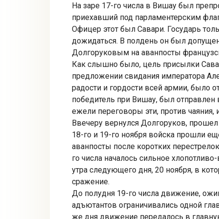
На заре 17-го числа в Вишау был преп
приехавший под парламентерским флаг
Офицер этот был Савари. Государь толь
дожидаться. В полдень он был допущен 
Долгоруковым на аванпосты французс
Как слышно было, цель присылки Сава
предложении свидания императора Але
радости и гордости всей армии, было о
победитель при Вишау, был отправлен 
ежели переговоры эти, против чаяния,
Ввечеру вернулся Долгоруков, прошел 
18-го и 19-го ноября войска прошли ещ
аванпосты после коротких перестрелок
го числа началось сильное хлопотлив
утра следующего дня, 20 ноября, в ко
сражение.
До полудня 19-го числа движение, ожи
адъютантов ограничивались одной глав
же дня движение передалось в главну