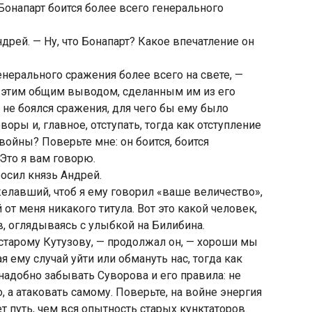
 Бонапарт боится более всего генерального
ндрей. — Ну, что Бонапарт? Какое впечатление он
генерального сражения более всего на свете, —
 этим общим выводом, сделанным им из его
 не боялся сражения, для чего бы ему было
воры и, главное, отступать, тогда как отступление
войны? Поверьте мне: он боится, боится
 Это я вам говорю.
росил князь Андрей.
желавший, чтоб я ему говорил «ваше величество»,
от меня никакого титула. Вот это какой человек,
в, оглядываясь с улыбкой на Билибина.
старому Кутузову, — продолжал он, — хороши мы
я ему случай уйти или обмануть нас, тогда как
 надобно забывать Суворова и его правила: не
, а атаковать самому. Поверьте, на войне энергия
 путь, чем вся опытность старых кунктаторов.