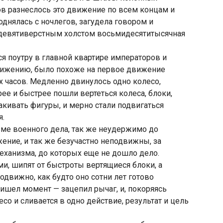
в разнеслось это движение по всем концам и
поднялась с ночлегов, загудела говором и
 девятиверстным холстом восьмидесятитысячная
я поутру в главной квартире императоров и
ижению, было похоже на первое движение
 часов. Медленно двинулось одно колесо,
рее и быстрее пошли вертеться колеса, блоки,
акивать фигуры, и мерно стали подвигаться
я.
изме военного дела, так же неудержимо до
ение, и так же безучастно неподвижны, за
еханизма, до которых еще не дошло дело.
ями, шипят от быстроты вертящиеся блоки, а
одвижно, как будто оно сотни лет готово
ишел момент — зацепил рычаг, и, покоряясь
со и сливается в одно действие, результат и цель