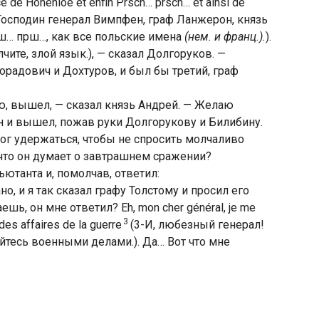
nce de Hohenloe et enfin Prsch… prsch… et ainsi de
Господин генерал Вимпфен, граф Ланжерон, князь
ш… прш…, как все польские имена
(нем. и франц.).
).
чите, злой язык.), — сказал Долгоруков. —
орадович и Дохтуров, и был бы третий, граф
ю, вышел, — сказал князь Андрей. — Желаю
 он и вышел, пожав руки Долгорукову и Билибину.
ог удержаться, чтобы не спросить молчаливо
 что он думает о завтрашнем сражении?
ъютанта и, помолчав, ответил:
о, и я так сказал графу Толстому и просил его
шь, он мне ответил? Eh, mon cher général, je me
3
des affaires de la guerre
(3-И, любезный генерал!
айтесь военными делами.). Да… Вот что мне