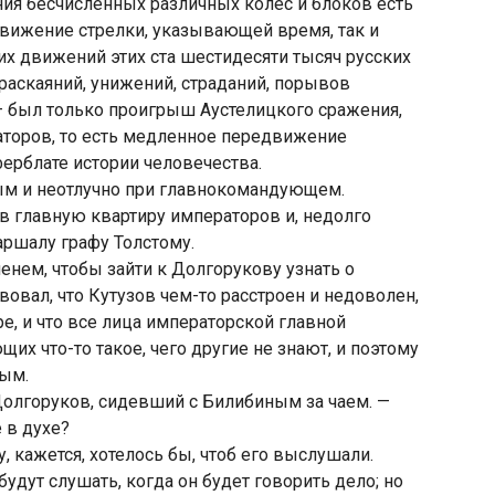
ния бесчисленных различных колес и блоков есть
вижение стрелки, указывающей время, так и
х движений этих ста шестидесяти тысяч русских
 раскаяний, унижений, страданий, порывов
 — был только проигрыш Аустелицкого сражения,
аторов, то есть медленное передвижение
ерблате истории человечества.
ым и неотлучно при главнокомандующем.
 в главную квартиру императоров и, недолго
аршалу графу Толстому.
нем, чтобы зайти к Долгорукову узнать о
вовал, что Кутузов чем-то расстроен и недоволен,
е, и что все лица императорской главной
их что-то такое, чего другие не знают, и поэтому
вым.
л Долгоруков, сидевший с Билибиным за чаем. —
 в духе?
у, кажется, хотелось бы, чтоб его выслушали.
будут слушать, когда он будет говорить дело; но