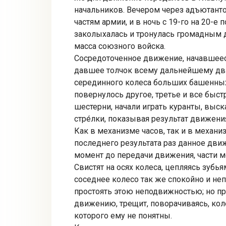
начальников. Вечером через адъютанто
частям армии, и в ночь с 19-го на 20-е 
заколыхалась и тронулась громадным
масса союзного войска.
Сосредоточенное движение, начавшеес
давшее толчок всему дальнейшему дв
серединного колеса больших башенных
повернулось другое, третье и все быст
шестерни, начали играть куранты, выск
стре́лки, показывая результат движени
Как в механизме часов, так и в механ
последнего результата раз данное движ
момент до передачи движения, части м
Свистят на осях колеса, цепляясь зубь
соседнее колесо так же спокойно и неп
простоять этою неподвижностью; но пр
движению, трещит, поворачиваясь, коле
которого ему не понятны.