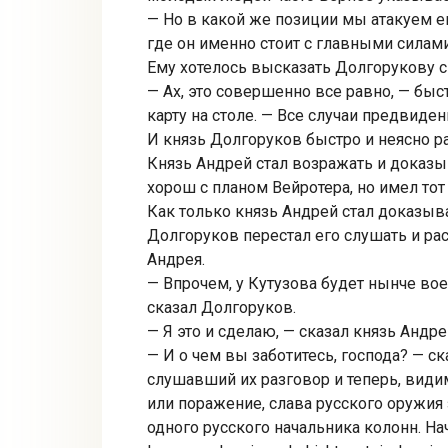
— Но в какой же позиции мы атакуем ег
где он именно стоит с главными силами
Ему хотелось высказать Долгорукову св
— Ах, это совершенно все равно, — быс
карту на столе. — Все случаи предвиде
И князь Долгоруков быстро и неясно р
Князь Андрей стал возражать и доказы
хорош с планом Вейротера, но имел тот
Как только князь Андрей стал доказыв
Долгоруков перестал его слушать и расс
Андрея.
— Впрочем, у Кутузова будет нынче вое
сказал Долгоруков.
— Я это и сделаю, — сказал князь Андрей
— И о чем вы заботитесь, господа? — с
слушавший их разговор и теперь, видим
или поражение, слава русского оружия 
одного русского начальника колонн. Нача