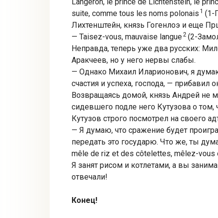
Langeron, le prince de Lichtenstein, le pri
1
suite, comme tous les noms polonais
(1-
Лихтенштейн, князь Гогенлоэ и еще Пр
2
— Taisez-vous, mauvaise langue
(2-Замол
Неправда, теперь уже два русских: Мил
Аракчеев, но у него нервы слабы.
— Однако Михаил Иларионович, я дума
счастия и успеха, господа, — прибавил
Возвращаясь домой, князь Андрей не м
сидевшего подле него Кутузова о том,
Кутузов строго посмотрел на своего ад
— Я думаю, что сражение будет проигран
передать это государю. Что же, ты думае
mêle de riz et des côtelettes, mêlez-vous 
Я занят рисом и котлетами, а вы заним
отвечали!
Конец!