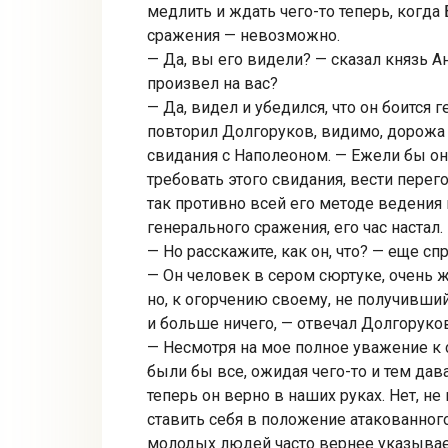
медлить и ждать чего-то теперь, когда
сражения — невозможно.
— Да, вы его видели? — сказал князь А
произвел на вас?
— Да, видел и убедился, что он боится 
повторил Долгоруков, видимо, дорожа
свидания с Наполеоном. — Ежели бы он
требовать этого свидания, вести перего
так противно всей его методе ведения 
генерального сражения, его час настал.
— Но расскажите, как он, что? — еще сп
— Он человек в сером сюртуке, очень 
но, к огорчению своему, не получивший 
и больше ничего, — отвечал Долгоруко
— Несмотря на мое полное уважение к 
были бы все, ожидая чего-то и тем дава
теперь он верно в наших руках. Нет, не
ставить себя в положение атакованного
молодых людей часто вернее указывает