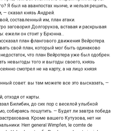
о? Я был на аванпостах нынче, и нельзя решить,
, — сказал князь Андрей.
ой, составленный им, план атаки.
тро заговорил Долгоруков, вставая и раскрывая
ны: ежели он стоит у Брюнна…
ассказал план флангового движения Вейротера.
вать свой план, который мог быть одинаково
 недостаток, что план Вейротера уже был одобрен.
ать невыгоды того и выгоды своего, князь
еянно смотрел не на карту, а на лицо князя
нный совет: вы там можете все это высказать, —
, отходя от карты.
казал Билибин, до сих пор с веселой улыбкой
о, собираясь пошутить. — Будет ли завтра победа
застрахована. Кроме вашего Кутузова, нет ни
льники: Herr general Wimpfen, le comte de