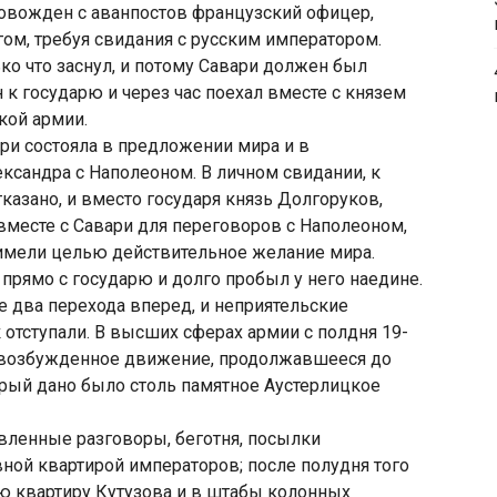
ровожден с аванпостов французский офицер,
ом, требуя свидания с русским императором.
ко что заснул, и потому Савари должен был
к государю и через час поехал вместе с князем
кой армии.
ри состояла в предложении мира и в
ксандра с Наполеоном. В личном свидании, к
тказано, и вместо государя князь Долгоруков,
вместе с Савари для переговоров с Наполеоном,
 имели целью действительное желание мира.
прямо с государю и долго пробыл у него наедине.
е два перехода вперед, и неприятельские
 отступали. В высших сферах армии с полдня 19-
о-возбужденное движение, продолжавшееся до
торый дано было столь памятное Аустерлицкое
вленные разговоры, беготня, посылки
ной квартирой императоров; после полудня того
ю квартиру Кутузова и в штабы колонных