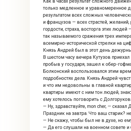
Как в часах результат сложного движе
только медленное и уравномеренное д
результатом всех сложных человечески
и французов — всех страстей, желаний,
гордости, страха, восторга этих людей
так называемого сражения трех импер
всемирно-исторической стрелки на циф
Князь Андрей был в этот день дежурн
В шестом часу вечера Кутузов приехал
пробыв у государя, зашел к обер-гофм
Болконский воспользовался этим време
подробностях дела. Князь Андрей чувст
и что им недовольны в главной квартир
квартиры имеют с ним тон людей, знающ
ему хотелось поговорить с Долгоруко
— Ну, здравствуйте, mon cher, — сказа
Праздник на завтра. Что ваш старик? не
— Не скажу, чтобы был не в духе, но ем
— Да его слушали на военном совете и 