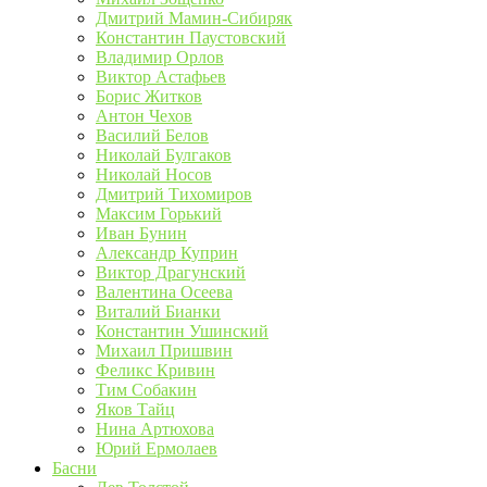
Дмитрий Мамин-Сибиряк
Константин Паустовский
Владимир Орлов
Виктор Астафьев
Борис Житков
Антон Чехов
Василий Белов
Николай Булгаков
Николай Носов
Дмитрий Тихомиров
Максим Горький
Иван Бунин
Александр Куприн
Виктор Драгунский
Валентина Осеева
Виталий Бианки
Константин Ушинский
Михаил Пришвин
Феликс Кривин
Тим Собакин
Яков Тайц
Нина Артюхова
Юрий Ермолаев
Басни