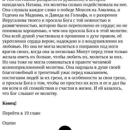
находилась Наташа, эта молитва сильно подействовала на нее.
Она слушала каждое слово о победе Моисея на Амалика, и
Гедеона на Мадиама, и Давида на Голиафа, и о разорении
Иерусалима твоего и просила Бога с той нежностью и
размягченностью, которою было переполнено ее сердце; но не
понимала хорошенько, о чем она просила Бога в этой молитве.
Она всей душой участвовала в прошении о духе правом, об
укреплении сердца верою, надеждою и о воодушевлении их
любовью. Но она не могла молиться о попрании под ноги
врагов своих, когда она за несколько Минут перед этим только
желала иметь их больше, чтобы любить их, молиться за них.
Но она тоже не могла сомневаться в правоте читаемой
коленопреклоненной молитвы. Она ощущала в душе своей
благоговейный и трепетный ужас перед наказанием,
постигшим людей за их грехи, и в особенности за свои грехи,
и просила Бога о том, чтобы он простил их всех и ее и дал бы
им всем и ей спокойствия и счастия в жизни. И ей казалось,
что Бог слышит ее молитву.
Конец!
Перейти к 19 главе
Оцени