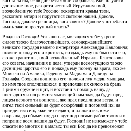
восста на ны; се людие беззаконии собрашася, еже погубити
достояние твое, разорити честный Иерусалим твой,
возлюбленную тебе Россию: осквернити храмы твои,
раскопати алтари и поругатися святыне нашей. Доколе,
Господи, доколе грешницы, восхвалятся? Доколе употребляти
имать законопреступный власть?
Владыко Господи! Услыши нас, молящихся тебе: укрепи
силою твоею благочестивейшего, самодержавнейшего
великого государя нашего императора Александра Павловича;
помяни правду его и кротость, воздаждь ему по благости его,
ею же хранит ны, твой возлюбленный Израиль. Благослови
его советы, начинания и дела; утверди всемогущною твоею
десницею царство его и подаждь ему победу на врага, яко же
Моисею на Амалика, Гедеону на Мадиама и Давиду на
Голиафа. Сохрани воинство его: положи лук медян мышцам,
во имя твое ополчившихся, и препояши их силою на брань.
Приими оружие и щит, и восстани в помощь нашу, да
постыдятся и посрамятся мыслящий нам злая, да будут пред
лицем верного ти воинства, яко прах пред лицем ветра, и
ангел твой сильный да будет оскорбляяй и погоняяй их; да
приидет им сеть, юже не сведают, и их ловитва, юже
сокрыша, да обымет их; да падут под ногами рабов твоих и в
попрание воем нашим да будут. Господи! не изнеможет у тебе
спасати во многих и в малых; ты еси Бог, да не превозможет