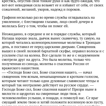
крестясь, опустив свои тонкие руки и как будто ожидая, что
вот-вот невидимая сила возьмет ее и избавит от себя, от своих
сожалений, желаний, укоров, надежд и пороков.
Графиня несколько раз во время службы оглядывалась на
умиленное, с блестящими глазами, лицо своей дочери и
молилась Богу о том, чтобы он помог ей.
Неожиданно, в середине и не в порядке службы, который
Наташа хорошо знала, дьячок вынес скамеечку, ту самую, на
которой читались коленопреклоненные молитвы в Троицын
день, и поставил ее перед царскими дверьми. Священник
вышел в своей лиловой бархатной скуфье, оправил волосы и с
усилием стал на колена. Все сделали то же и с недоумением
смотрели друг на друга. Это была молитва, только что
полученная из синода, молитва о спасении России от
вражеского нашествия.
— «Господи Боже сил, Боже спасения нашего, — начал
священник тем ясным, ненапыщенным и кротким голосом,
которым читают только одни духовные славянские чтецы и
который так неотразимо действует на русское сердце. —
Господи Боже сил, Боже спасения нашего! Призри ныне в
милости и щедротах на смиренные люди твоя, и
человеколюбно услыши, и пощади, и помилуй нас. Се враг
смущаяй землю твою и хотяй положити вселенную всю пусту,