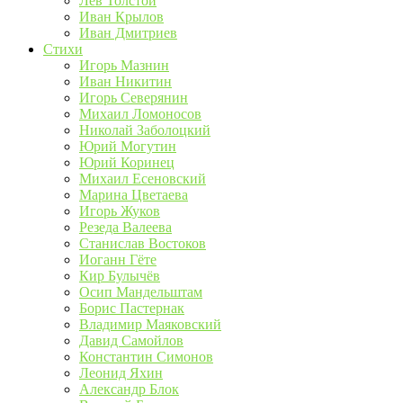
Лев Толстой
Иван Крылов
Иван Дмитриев
Стихи
Игорь Мазнин
Иван Никитин
Игорь Северянин
Михаил Ломоносов
Николай Заболоцкий
Юрий Могутин
Юрий Коринец
Михаил Есеновский
Марина Цветаева
Игорь Жуков
Резеда Валеева
Станислав Востоков
Иоганн Гёте
Кир Булычёв
Осип Мандельштам
Борис Пастернак
Владимир Маяковский
Давид Самойлов
Константин Симонов
Леонид Яхин
Александр Блок