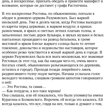
день, в воскресенье, приехать обедать и привезти манифест и
воззвание, которые он достанет у графа Растопчина.
В это воскресенье Ростовы, по обыкновению, поехали к
обедне в домовую церковь Разумовских. Был жаркий
июльский день. Уже в десять часов, когда Ростовы выходили
из кареты перед церковью, в жарком воздухе, в криках
разносчиков, в ярких и светлых летних платьях толпы, и
запыленных листьях дерев бульвара, в звуках музыки и белых
панталонах прошедшего на развод батальона, в громе
мостовой и ярком блеске жаркого солнца было то летнее
томление, довольство и недовольство настоящим, которое
особенно резко чувствуется в ясный жаркий день в городе. В
церкви Разумовских была вся знать московская, все знакомые
Ростовых (в этот год, как бы ожидая чего-то, очень много
богатых семей, обыкновенно разъезжающихся по деревням,
остались в городе). Проходя позади ливрейного лакея,
раздвигавшего толпу подле матери, Наташа услыхала голос
молодого человека, слишком громким шепотом говорившего
о ней:
— Это Ростова, та самая…
— Как похудела, а все-таки хороша!
Она слышала, или ей показалось, что были упомянуты имена
Курагина и Болконского. Впрочем, ей всегда это казалось. Ей
всегда казалось, что все, глядя на нее, только и думают о том,