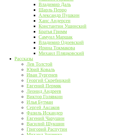
Владимир Даль
Шарль Перро
Александр Пушкин
Ханс Андерсен
Константин Ушинский
Братья Гримм
Самуил Маршак
Владимир Одоевский
Ирина Токмакова
Михаил Пляцковский
Рассказы
Лев Толстой
Юрий Коваль
Иван Тургенев
Георгий Скребицкий
Евгений Пермяк
Леонид Андреев
Виктор Голявкин
Илья Бутман
Сергей Аксаков
Фазиль Искандер
Евгений Чарушин
Василий Шукшин
Григорий Распутин
Михаил Зощенко