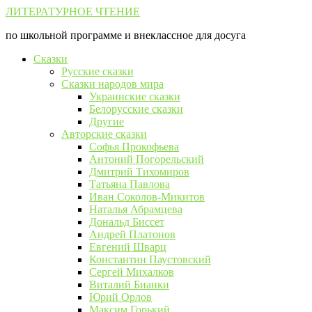
Перейти
ЛИТЕРАТУРНОЕ ЧТЕНИЕ
к
по школьной программе и внеклассное для досуга
контенту
Сказки
Русские сказки
Сказки народов мира
Украинские сказки
Белорусские сказки
Другие
Авторские сказки
Софья Прокофьева
Антоний Погорельский
Дмитрий Тихомиров
Татьяна Павлова
Иван Соколов-Микитов
Наталья Абрамцева
Дональд Биссет
Андрей Платонов
Евгений Шварц
Константин Паустовский
Сергей Михалков
Виталий Бианки
Юрий Орлов
Максим Горький