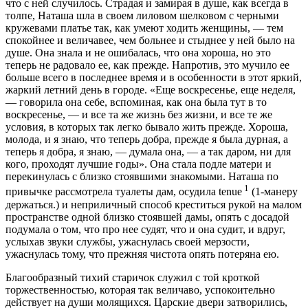
что с ней случилось. Страдая и замирая в душе, как всегда в
толпе, Наташа шла в своем лиловом шелковом с черными
кружевами платье так, как умеют ходить женщины, — тем
спокойнее и величавее, чем больнее и стыднее у ней было на
душе. Она знала и не ошибалась, что она хороша, но это
теперь не радовало ее, как прежде. Напротив, это мучило ее
больше всего в последнее время и в особенности в этот яркий,
жаркий летний день в городе. «Еще воскресенье, еще неделя,
— говорила она себе, вспоминая, как она была тут в то
воскресенье, — и все та же жизнь без жизни, и все те же
условия, в которых так легко бывало жить прежде. Хороша,
молода, и я знаю, что теперь добра, прежде я была дурная, а
теперь я добра, я знаю, — думала она, — а так даром, ни для
кого, проходят лучшие годы». Она стала подле матери и
перекинулась с близко стоявшими знакомыми. Наташа по
1
привычке рассмотрела туалеты дам, осудила tenue
(1-манеру
держаться.) и неприличный способ креститься рукой на малом
пространстве одной близко стоявшей дамы, опять с досадой
подумала о том, что про нее судят, что и она судит, и вдруг,
услыхав звуки службы, ужаснулась своей мерзости,
ужаснулась тому, что прежняя чистота опять потеряна ею.
Благообразный тихий старичок служил с той кроткой
торжественностью, которая так величаво, успокоительно
действует на души молящихся. Царские двери затворились,