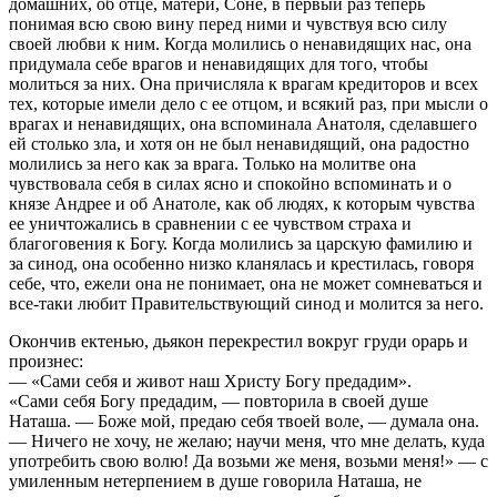
домашних, об отце, матери, Соне, в первый раз теперь
понимая всю свою вину перед ними и чувствуя всю силу
своей любви к ним. Когда молились о ненавидящих нас, она
придумала себе врагов и ненавидящих для того, чтобы
молиться за них. Она причисляла к врагам кредиторов и всех
тех, которые имели дело с ее отцом, и всякий раз, при мысли о
врагах и ненавидящих, она вспоминала Анатоля, сделавшего
ей столько зла, и хотя он не был ненавидящий, она радостно
молились за него как за врага. Только на молитве она
чувствовала себя в силах ясно и спокойно вспоминать и о
князе Андрее и об Анатоле, как об людях, к которым чувства
ее уничтожались в сравнении с ее чувством страха и
благоговения к Богу. Когда молились за царскую фамилию и
за синод, она особенно низко кланялась и крестилась, говоря
себе, что, ежели она не понимает, она не может сомневаться и
все-таки любит Правительствующий синод и молится за него.
Окончив ектенью, дьякон перекрестил вокруг груди орарь и
произнес:
— «Сами себя и живот наш Христу Богу предадим».
«Сами себя Богу предадим, — повторила в своей душе
Наташа. — Боже мой, предаю себя твоей воле, — думала она.
— Ничего не хочу, не желаю; научи меня, что мне делать, куда
употребить свою волю! Да возьми же меня, возьми меня!» — с
умиленным нетерпением в душе говорила Наташа, не