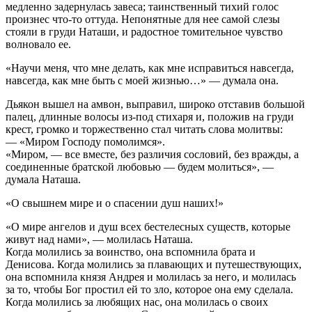
медленно задернулась завеса; таинственный тихий голос
произнес что-то оттуда. Непонятные для нее самой слезы
стояли в груди Наташи, и радостное томительное чувство
волновало ее.
«Научи меня, что мне делать, как мне исправиться навсегда,
навсегда, как мне быть с моей жизнью…» — думала она.
Дьякон вышел на амвон, выправил, широко отставив большой
палец, длинные волосы из-под стихаря и, положив на груди
крест, громко и торжественно стал читать слова молитвы:
— «Миром Господу помолимся».
«Миром, — все вместе, без различия сословий, без вражды, а
соединенные братской любовью — будем молиться», —
думала Наташа.
«О свышнем мире и о спасении душ наших!»
«О мире ангелов и душ всех бестелесных существ, которые
живут над нами», — молилась Наташа.
Когда молились за воинство, она вспомнила брата и
Денисова. Когда молились за плавающих и путешествующих,
она вспомнила князя Андрея и молилась за него, и молилась
за то, чтобы Бог простил ей то зло, которое она ему сделала.
Когда молились за любящих нас, она молилась о своих