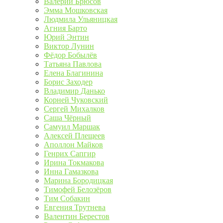
Валерий Брюсов
Эмма Мошковская
Людмила Ульяницкая
Агния Барто
Юрий Энтин
Виктор Лунин
Фёдор Бобылёв
Татьяна Павлова
Елена Благинина
Борис Заходер
Владимир Данько
Корней Чуковский
Сергей Михалков
Саша Чёрный
Самуил Маршак
Алексей Плещеев
Аполлон Майков
Генрих Сапгир
Ирина Токмакова
Инна Гамазкова
Марина Бородицкая
Тимофей Белозёров
Тим Собакин
Евгения Трутнева
Валентин Берестов