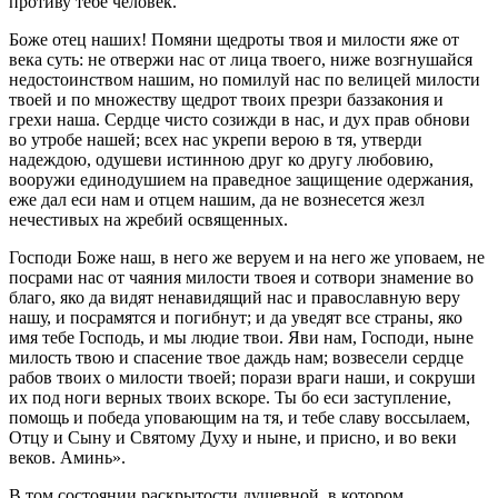
противу тебе человек.
Боже отец наших! Помяни щедроты твоя и милости яже от
века суть: не отвержи нас от лица твоего, ниже возгнушайся
недостоинством нашим, но помилуй нас по велицей милости
твоей и по множеству щедрот твоих презри баззакония и
грехи наша. Сердце чисто созижди в нас, и дух прав обнови
во утробе нашей; всех нас укрепи верою в тя, утверди
надеждою, одушеви истинною друг ко другу любовию,
вооружи единодушием на праведное защищение одержания,
еже дал еси нам и отцем нашим, да не вознесется жезл
нечестивых на жребий освященных.
Господи Боже наш, в него же веруем и на него же уповаем, не
посрами нас от чаяния милости твоея и сотвори знамение во
благо, яко да видят ненавидящий нас и православную веру
нашу, и посрамятся и погибнут; и да уведят все страны, яко
имя тебе Господь, и мы людие твои. Яви нам, Господи, ныне
милость твою и спасение твое даждь нам; возвесели сердце
рабов твоих о милости твоей; порази враги наши, и сокруши
их под ноги верных твоих вскоре. Ты бо еси заступление,
помощь и победа уповающим на тя, и тебе славу воссылаем,
Отцу и Сыну и Святому Духу и ныне, и присно, и во веки
веков. Аминь».
В том состоянии раскрытости душевной, в котором