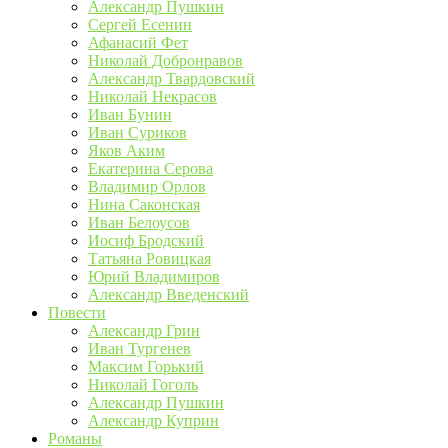
Александр Пушкин
Сергей Есенин
Афанасий Фет
Николай Добронравов
Александр Твардовский
Николай Некрасов
Иван Бунин
Иван Суриков
Яков Аким
Екатерина Серова
Владимир Орлов
Нина Саконская
Иван Белоусов
Иосиф Бродский
Татьяна Ровицкая
Юрий Владимиров
Александр Введенский
Повести
Александр Грин
Иван Тургенев
Максим Горький
Николай Гоголь
Александр Пушкин
Александр Куприн
Романы