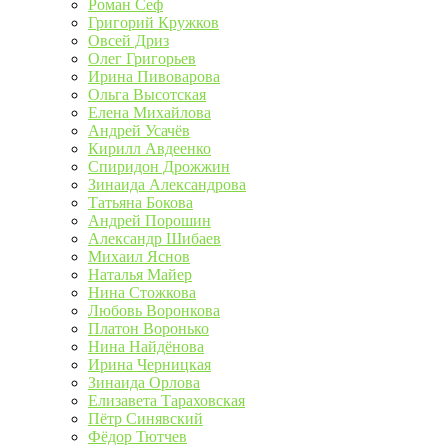
Роман Сеф
Григорий Кружков
Овсей Дриз
Олег Григорьев
Ирина Пивоварова
Ольга Высотская
Елена Михайлова
Андрей Усачёв
Кирилл Авдеенко
Спиридон Дрожжин
Зинаида Александрова
Татьяна Бокова
Андрей Порошин
Александр Шибаев
Михаил Яснов
Наталья Майер
Нина Стожкова
Любовь Воронкова
Платон Воронько
Нина Найдёнова
Ирина Черницкая
Зинаида Орлова
Елизавета Тараховская
Пётр Синявский
Фёдор Тютчев