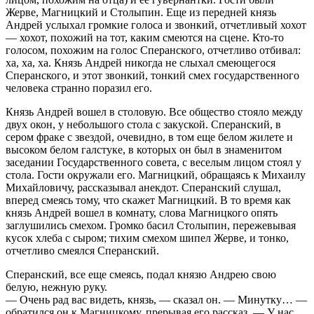
Жерве, Магницкий и Столыпин. Еще из передней князь
Андрей услыхал громкие голоса и звонкий, отчетливый хохот
— хохот, похожий на тот, каким смеются на сцене. Кто-то
голосом, похожим на голос Сперанского, отчетливо отбивал:
xa, xa, xa. Князь Андрей никогда не слыхал смеющегося
Сперанского, и этот звонкий, тонкий смех государственного
человека странно поразил его.
Князь Андрей вошел в столовую. Все общество стояло между
двух окон, у небольшого стола с закуской. Сперанский, в
сером фраке с звездой, очевидно, в том еще белом жилете и
высоком белом галстуке, в которых он был в знаменитом
заседании Государственного совета, с веселым лицом стоял у
стола. Гости окружали его. Магницкий, обращаясь к Михаилу
Михайловичу, рассказывал анекдот. Сперанский слушал,
вперед смеясь тому, что скажет Магницкий. В то время как
князь Андрей вошел в комнату, слова Магницкого опять
заглушились смехом. Громко басил Столыпин, пережевывая
кусок хлеба с сыром; тихим смехом шипел Жерве, и тонко,
отчетливо смеялся Сперанский.
Сперанский, все еще смеясь, подал князю Андрею свою
белую, нежную руку.
— Очень рад вас видеть, князь, — сказал он. — Минутку… —
обратился он к Магницкому, прерывая его рассказ. — У нас