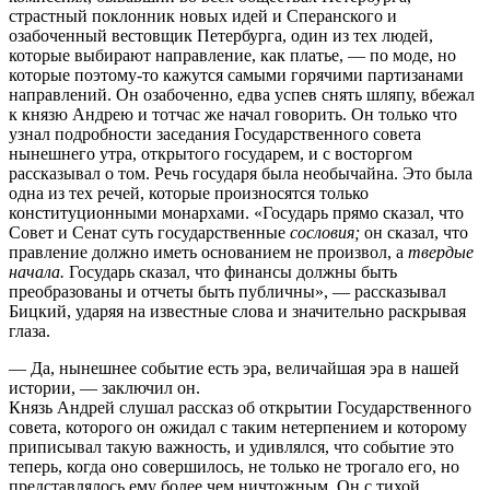
страстный поклонник новых идей и Сперанского и
озабоченный вестовщик Петербурга, один из тех людей,
которые выбирают направление, как платье, — по моде, но
которые поэтому-то кажутся самыми горячими партизанами
направлений. Он озабоченно, едва успев снять шляпу, вбежал
к князю Андрею и тотчас же начал говорить. Он только что
узнал подробности заседания Государственного совета
нынешнего утра, открытого государем, и с восторгом
рассказывал о том. Речь государя была необычайна. Это была
одна из тех речей, которые произносятся только
конституционными монархами. «Государь прямо сказал, что
Совет и Сенат суть государственные
сословия;
он сказал, что
правление должно иметь основанием не произвол, а
твердые
начала.
Государь сказал, что финансы должны быть
преобразованы и отчеты быть публичны», — рассказывал
Бицкий, ударяя на известные слова и значительно раскрывая
глаза.
— Да, нынешнее событие есть эра, величайшая эра в нашей
истории, — заключил он.
Князь Андрей слушал рассказ об открытии Государственного
совета, которого он ожидал с таким нетерпением и которому
приписывал такую важность, и удивлялся, что событие это
теперь, когда оно совершилось, не только не трогало его, но
представлялось ему более чем ничтожным. Он с тихой