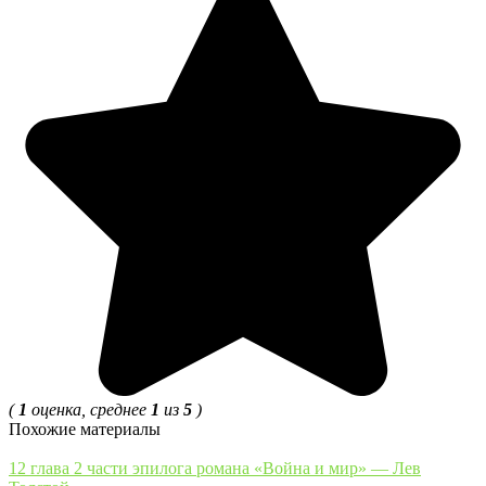
(
1
оценка, среднее
1
из
5
)
Похожие материалы
12 глава 2 части эпилога романа «Война и мир» — Лев