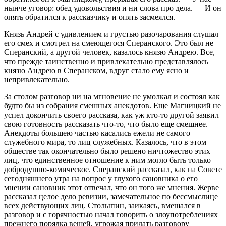
нынче уговор: обед удовольствия и ни слова про дела. — И он
опять обратился к рассказчику и опять засмеялся.
Князь Андрей с удивлением и грустью разочарования слушал
его смех и смотрел на смеющегося Сперанского. Это был не
Сперанский, а другой человек, казалось князю Андрею. Все,
что прежде таинственно и привлекательно представлялось
князю Андрею в Сперанском, вдруг стало ему ясно и
непривлекательно.
За столом разговор ни на мгновение не умолкал и состоял как
будто бы из собрания смешных анекдотов. Еще Магницкий не
успел докончить своего рассказа, как уж кто-то другой заявил
свою готовность рассказать что-то, что было еще смешнее.
Анекдоты большею частью касались ежели не самого
служебного мира, то лиц служебных. Казалось, что в этом
обществе так окончательно было решено ничтожество этих
лиц, что единственное отношение к ним могло быть только
добродушно-комическое. Сперанский рассказал, как на Совете
сегодняшнего утра на вопрос у глухого сановника о его
мнении сановник этот отвечал, что он того же мнения. Жерве
рассказал целое дело ревизии, замечательное по бессмыслице
всех действующих лиц. Столыпин, заикаясь, вмешался в
разговор и с горячностью начал говорить о злоупотреблениях
прежнего порядка вещей, угрожая придать разговору