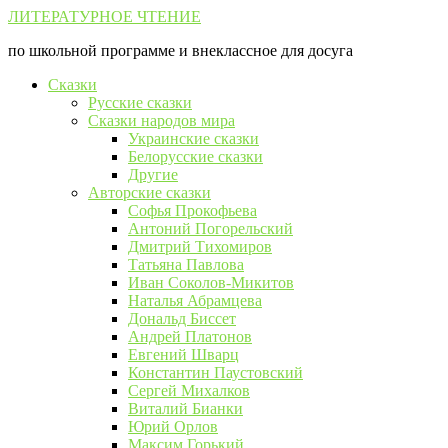
Перейти
ЛИТЕРАТУРНОЕ ЧТЕНИЕ
к
по школьной программе и внеклассное для досуга
контенту
Сказки
Русские сказки
Сказки народов мира
Украинские сказки
Белорусские сказки
Другие
Авторские сказки
Софья Прокофьева
Антоний Погорельский
Дмитрий Тихомиров
Татьяна Павлова
Иван Соколов-Микитов
Наталья Абрамцева
Дональд Биссет
Андрей Платонов
Евгений Шварц
Константин Паустовский
Сергей Михалков
Виталий Бианки
Юрий Орлов
Максим Горький