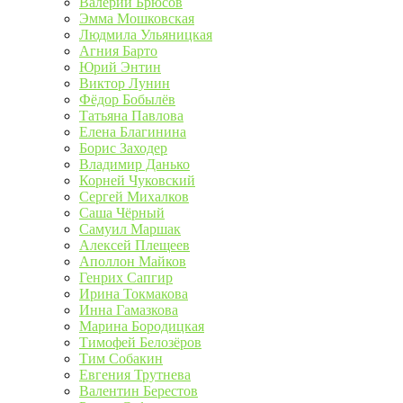
Валерий Брюсов
Эмма Мошковская
Людмила Ульяницкая
Агния Барто
Юрий Энтин
Виктор Лунин
Фёдор Бобылёв
Татьяна Павлова
Елена Благинина
Борис Заходер
Владимир Данько
Корней Чуковский
Сергей Михалков
Саша Чёрный
Самуил Маршак
Алексей Плещеев
Аполлон Майков
Генрих Сапгир
Ирина Токмакова
Инна Гамазкова
Марина Бородицкая
Тимофей Белозёров
Тим Собакин
Евгения Трутнева
Валентин Берестов