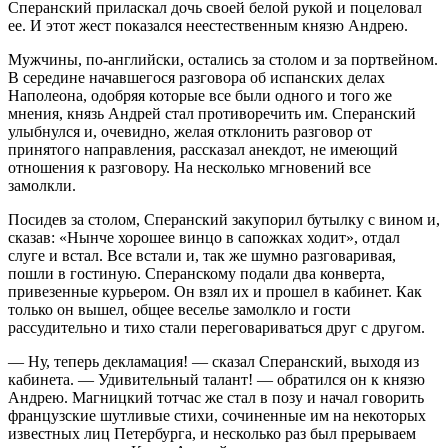
Сперанский приласкал дочь своей белой рукой и поцеловал
ее. И этот жест показался неестественным князю Андрею.
Мужчины, по-английски, остались за столом и за портвейном.
В середине начавшегося разговора об испанских делах
Наполеона, одобряя которые все были одного и того же
мнения, князь Андрей стал противоречить им. Сперанский
улыбнулся и, очевидно, желая отклонить разговор от
принятого направления, рассказал анекдот, не имеющий
отношения к разговору. На несколько мгновений все
замолкли.
Посидев за столом, Сперанский закупорил бутылку с вином и,
сказав: «Нынче хорошее винцо в сапожках ходит», отдал
слуге и встал. Все встали и, так же шумно разговаривая,
пошли в гостиную. Сперанскому подали два конверта,
привезенные курьером. Он взял их и прошел в кабинет. Как
только он вышел, общее веселье замолкло и гости
рассудительно и тихо стали переговариваться друг с другом.
— Ну, теперь декламация! — сказал Сперанский, выходя из
кабинета. — Удивительный талант! — обратился он к князю
Андрею. Магницкий тотчас же стал в позу и начал говорить
французские шутливые стихи, сочиненные им на некоторых
известных лиц Петербурга, и несколько раз был прерываем