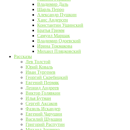
Владимир Даль
Шарль Перро
Александр Пушкин
Ханс Андерсен
Константин Ушинский
Братья Гримм
Самуил Маршак
Владимир Одоевский
Ирина Токмакова
Михаил Пляцковский
Рассказы
Лев Толстой
Юрий Коваль
Иван Тургенев
Георгий Скребицкий
Евгений Пермяк
Леонид Андреев
Виктор Голявкин
Илья Бутман
Сергей Аксаков
Фазиль Искандер
Евгений Чарушин
Василий Шукшин
Григорий Распутин
Михаил Зощенко