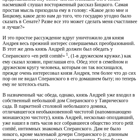
насмешкой слушал восторженный рассказ Бицкого. Самая
простая мысль приходила ему в голову: «Какое дело мне и
Бицкому, какое дело нам до того, что государю угодно было
сказать в Сенате? Разве все это может сделать меня счастливее
и лучше?»
И это простое рассуждение вдруг уничтожило для князя
Андрея весь прежний интерес совершаемых преобразований.
В этот же день князь Андрей должен был обедать у
1
Сперанского «en petit comité»
, (1-в дружеском кружке.) как
ему сказал хозяин, приглашая его. Обед этот в семейном и
дружеском кругу человека, которым он так восхищался,
прежде очень интересовал князя Андрея, тем более что до сих
пор он не видал Сперанского в его домашнем быту; но теперь
ему не хотелось ехать.
В назначенный час обеда, однако, князь Андрей уже входил в
собственный небольшой дом Сперанского у Таврического
сада. В паркетной столовой небольшого домика,
отличавшегося необыкновенной чистотой (напоминающею
монашескую чистоту), князь Андрей, несколько опоздавший,
уже нашел в пять часов все собравшееся общество этого petit
comité, интимных знакомых Сперанского. Дам не было
никого, кроме маленькой дочери Сперанского (с длинным
лицом, похожим на отца) и ее гувернантки. Гости были