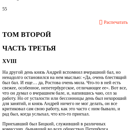
55
Распечатать
ТОМ ВТОРОЙ
ЧАСТЬ ТРЕТЬЯ
XVIII
На другой день князь Андрей вспомнил вчерашний бал, но
ненадолго остановился на нем мыслью: «Да, очень блестящий
был бал. И еще… да, Ростова очень мила. Что-то в ней есть
свежее, особенное, непетербургское, отличающее ее». Вот все,
что он думал о вчерашнем бале, и, напившись чаю, сел за
работу. Но от усталости или бессонницы день был нехороший
для занятий, и князь Андрей ничего не мог делать, он все
критиковал сам свою работу, как это часто с ним бывало, и
рад был, когда услыхал, что кто-то приехал.
Приехавший был Бицкий, служивший в различных
комиссиях, бывавший во всех обществах Петербурга,