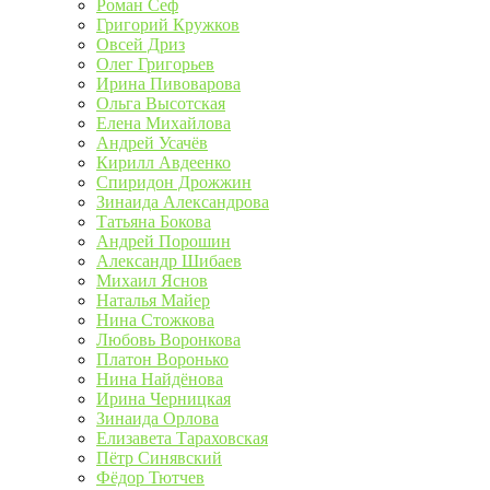
Роман Сеф
Григорий Кружков
Овсей Дриз
Олег Григорьев
Ирина Пивоварова
Ольга Высотская
Елена Михайлова
Андрей Усачёв
Кирилл Авдеенко
Спиридон Дрожжин
Зинаида Александрова
Татьяна Бокова
Андрей Порошин
Александр Шибаев
Михаил Яснов
Наталья Майер
Нина Стожкова
Любовь Воронкова
Платон Воронько
Нина Найдёнова
Ирина Черницкая
Зинаида Орлова
Елизавета Тараховская
Пётр Синявский
Фёдор Тютчев