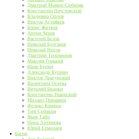
Дмитрий Мамин-Сибиряк
Константин Паустовский
Владимир Орлов
Виктор Астафьев
Борис Житков
Антон Чехов
Василий Белов
Николай Булгаков
Николай Носов
Дмитрий Тихомиров
Максим Горький
Иван Бунин
Александр Куприн
Виктор Драгунский
Валентина Осеева
Виталий Бианки
Константин Ушинский
Михаил Пришвин
Феликс Кривин
Тим Собакин
Яков Тайц
Нина Артюхова
Юрий Ермолаев
Басни