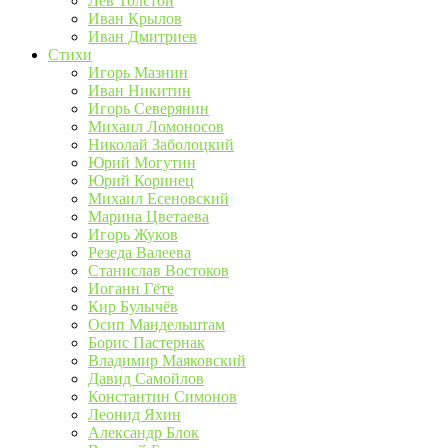
Лев Толстой
Иван Крылов
Иван Дмитриев
Стихи
Игорь Мазнин
Иван Никитин
Игорь Северянин
Михаил Ломоносов
Николай Заболоцкий
Юрий Могутин
Юрий Коринец
Михаил Есеновский
Марина Цветаева
Игорь Жуков
Резеда Валеева
Станислав Востоков
Иоганн Гёте
Кир Булычёв
Осип Мандельштам
Борис Пастернак
Владимир Маяковский
Давид Самойлов
Константин Симонов
Леонид Яхин
Александр Блок