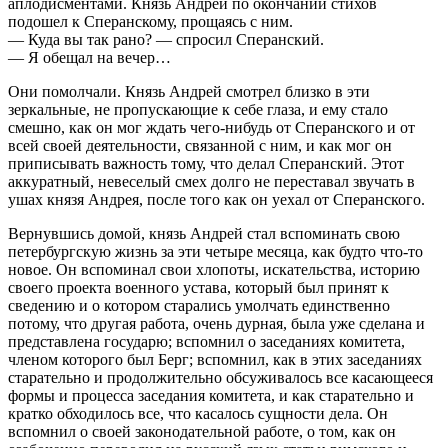
аплодисментами. Князь Андрей по окончании стихов
подошел к Сперанскому, прощаясь с ним.
— Куда вы так рано? — спросил Сперанский.
— Я обещал на вечер…
Они помолчали. Князь Андрей смотрел близко в эти
зеркальные, не пропускающие к себе глаза, и ему стало
смешно, как он мог ждать чего-нибудь от Сперанского и от
всей своей деятельности, связанной с ним, и как мог он
приписывать важность тому, что делал Сперанский. Этот
аккуратный, невеселый смех долго не переставал звучать в
ушах князя Андрея, после того как он уехал от Сперанского.
Вернувшись домой, князь Андрей стал вспоминать свою
петербургскую жизнь за эти четыре месяца, как будто что-то
новое. Он вспоминал свои хлопоты, искательства, историю
своего проекта военного устава, который был принят к
сведению и о котором старались умолчать единственно
потому, что другая работа, очень дурная, была уже сделана и
представлена государю; вспомнил о заседаниях комитета,
членом которого был Берг; вспомнил, как в этих заседаниях
старательно и продолжительно обсуживалось все касающееся
формы и процесса заседания комитета, и как старательно и
кратко обходилось все, что касалось сущности дела. Он
вспомнил о своей законодательной работе, о том, как он