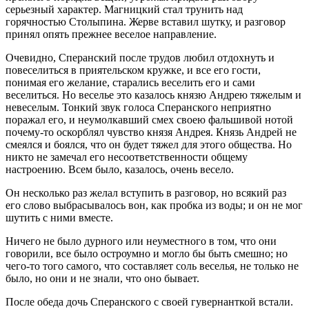
серьезный характер. Магницкий стал трунить над
горячностью Столыпина. Жерве вставил шутку, и разговор
принял опять прежнее веселое направление.
Очевидно, Сперанский после трудов любил отдохнуть и
повеселиться в приятельском кружке, и все его гости,
понимая его желание, старались веселить его и сами
веселиться. Но веселье это казалось князю Андрею тяжелым и
невеселым. Тонкий звук голоса Сперанского неприятно
поражал его, и неумолкавший смех своею фальшивой нотой
почему-то оскорблял чувство князя Андрея. Князь Андрей не
смеялся и боялся, что он будет тяжел для этого общества. Но
никто не замечал его несоответственности общему
настроению. Всем было, казалось, очень весело.
Он несколько раз желал вступить в разговор, но всякий раз
его слово выбрасывалось вон, как пробка из воды; и он не мог
шутить с ними вместе.
Ничего не было дурного или неуместного в том, что они
говорили, все было остроумно и могло бы быть смешно; но
чего-то того самого, что составляет соль веселья, не только не
было, но они и не знали, что оно бывает.
После обеда дочь Сперанского с своей гувернанткой встали.