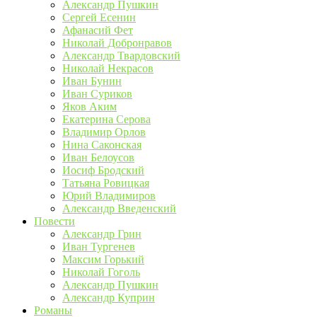
Александр Пушкин
Сергей Есенин
Афанасий Фет
Николай Добронравов
Александр Твардовский
Николай Некрасов
Иван Бунин
Иван Суриков
Яков Аким
Екатерина Серова
Владимир Орлов
Нина Саконская
Иван Белоусов
Иосиф Бродский
Татьяна Ровицкая
Юрий Владимиров
Александр Введенский
Повести
Александр Грин
Иван Тургенев
Максим Горький
Николай Гоголь
Александр Пушкин
Александр Куприн
Романы