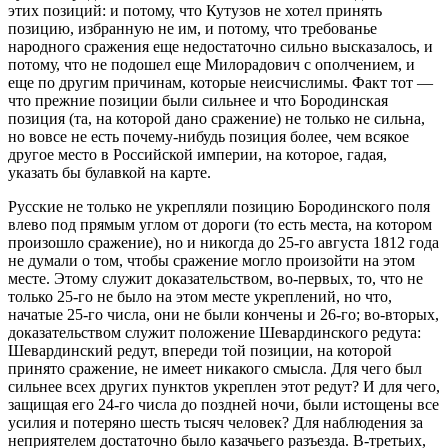
этих позиций: и потому, что Кутузов не хотел принять
позицию, избранную не им, и потому, что требованье
народного сражения еще недостаточно сильно высказалось, и
потому, что не подошел еще Милорадович с ополчением, и
еще по другим причинам, которые неисчислимы. Факт тот —
что прежние позиции были сильнее и что Бородинская
позиция (та, на которой дано сражение) не только не сильна,
но вовсе не есть почему-нибудь позиция более, чем всякое
другое место в Российской империи, на которое, гадая,
указать бы булавкой на карте.
Русские не только не укрепляли позицию Бородинского поля
влево под прямым углом от дороги (то есть места, на котором
произошло сражение), но и никогда до 25-го августа 1812 года
не думали о том, чтобы сражение могло произойти на этом
месте. Этому служит доказательством, во-первых, то, что не
только 25-го не было на этом месте укреплений, но что,
начатые 25-го числа, они не были кончены и 26-го; во-вторых,
доказательством служит положение Шевардинского редута:
Шевардинский редут, впереди той позиции, на которой
принято сражение, не имеет никакого смысла. Для чего был
сильнее всех других пунктов укреплен этот редут? И для чего,
защищая его 24-го числа до поздней ночи, были истощены все
усилия и потеряно шесть тысяч человек? Для наблюдения за
неприятелем достаточно было казачьего разъезда. В-третьих,