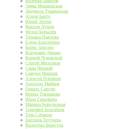
Валерий Брюсов
Эмма Мошковская
Людмила Ульяницкая
Агния Барто
Юрий Энтин
Виктор Лунин
Фёдор Бобылёв
Татьяна Павлова
Елена Благинина
Борис Заходер
Владимир Данько
Корней Чуковский
Сергей Михалков
Саша Чёрный
Самуил Маршак
Алексей Плещеев
Аполлон Майков
Генрих Сапгир
Ирина Токмакова
Инна Гамазкова
Марина Бородицкая
Тимофей Белозёров
Тим Собакин
Евгения Трутнева
Валентин Берестов