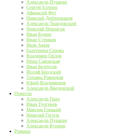
Александр Пушкин
Сергей Есенин
Афанасий Фет
Николай Добронравов
Александр Твардовский
Николай Некрасов
Иван Бунин
Иван Суриков
Яков Аким
Екатерина Серова
Владимир Орлов
Нина Саконская
Иван Белоусов
Иосиф Бродский
Татьяна Ровицкая
Юрий Владимиров
Александр Введенский
Повести
Александр Грин
Иван Тургенев
Максим Горький
Николай Гоголь
Александр Пушкин
Александр Куприн
Романы