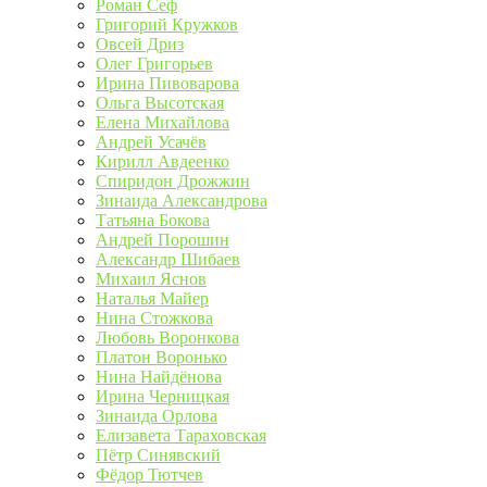
Роман Сеф
Григорий Кружков
Овсей Дриз
Олег Григорьев
Ирина Пивоварова
Ольга Высотская
Елена Михайлова
Андрей Усачёв
Кирилл Авдеенко
Спиридон Дрожжин
Зинаида Александрова
Татьяна Бокова
Андрей Порошин
Александр Шибаев
Михаил Яснов
Наталья Майер
Нина Стожкова
Любовь Воронкова
Платон Воронько
Нина Найдёнова
Ирина Черницкая
Зинаида Орлова
Елизавета Тараховская
Пётр Синявский
Фёдор Тютчев