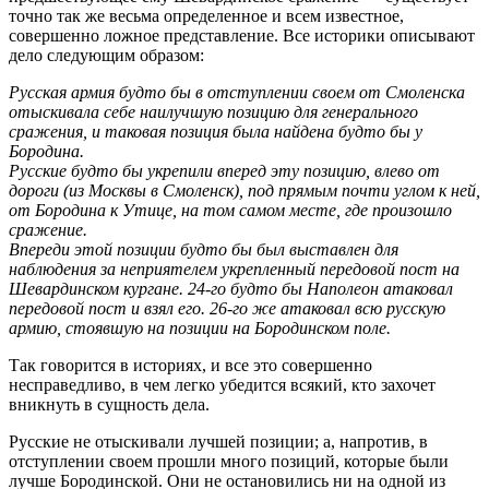
точно так же весьма определенное и всем известное,
совершенно ложное представление. Все историки описывают
дело следующим образом:
Русская армия будто бы в отступлении своем от Смоленска
отыскивала себе наилучшую позицию для генерального
сражения, и таковая позиция была найдена будто бы у
Бородина.
Русские будто бы укрепили вперед эту позицию, влево от
дороги (из Москвы в Смоленск), под прямым почти углом к ней,
от Бородина к Утице, на том самом месте, где произошло
сражение.
Впереди этой позиции будто бы был выставлен для
наблюдения за неприятелем укрепленный передовой пост на
Шевардинском кургане. 24-го будто бы Наполеон атаковал
передовой пост и взял его. 26-го же атаковал всю русскую
армию, стоявшую на позиции на Бородинском поле.
Так говорится в историях, и все это совершенно
несправедливо, в чем легко убедится всякий, кто захочет
вникнуть в сущность дела.
Русские не отыскивали лучшей позиции; а, напротив, в
отступлении своем прошли много позиций, которые были
лучше Бородинской. Они не остановились ни на одной из