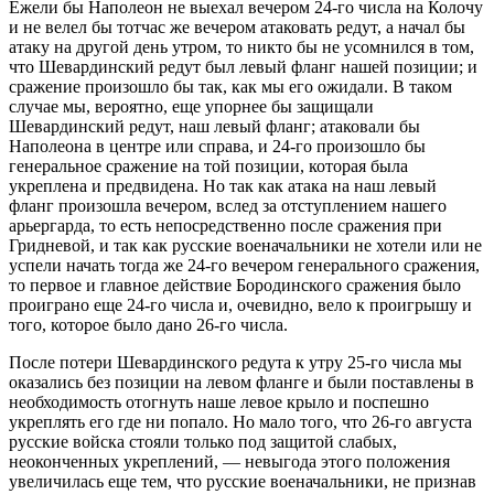
Ежели бы Наполеон не выехал вечером 24-го числа на Колочу
и не велел бы тотчас же вечером атаковать редут, а начал бы
атаку на другой день утром, то никто бы не усомнился в том,
что Шевардинский редут был левый фланг нашей позиции; и
сражение произошло бы так, как мы его ожидали. В таком
случае мы, вероятно, еще упорнее бы защищали
Шевардинский редут, наш левый фланг; атаковали бы
Наполеона в центре или справа, и 24-го произошло бы
генеральное сражение на той позиции, которая была
укреплена и предвидена. Но так как атака на наш левый
фланг произошла вечером, вслед за отступлением нашего
арьергарда, то есть непосредственно после сражения при
Гридневой, и так как русские военачальники не хотели или не
успели начать тогда же 24-го вечером генерального сражения,
то первое и главное действие Бородинского сражения было
проиграно еще 24-го числа и, очевидно, вело к проигрышу и
того, которое было дано 26-го числа.
После потери Шевардинского редута к утру 25-го числа мы
оказались без позиции на левом фланге и были поставлены в
необходимость отогнуть наше левое крыло и поспешно
укреплять его где ни попало. Но мало того, что 26-го августа
русские войска стояли только под защитой слабых,
неоконченных укреплений, — невыгода этого положения
увеличилась еще тем, что русские военачальники, не признав