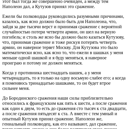
этот был тогда же совершенно очевиден, а между тем
Наполеон дал, а Кутузов принял это сражение.
Ежели бы полководцы руководились разумными причинами,
казалось, как ясно должно было быть для Наполеона, что,
зайдя за две тысячи верст и принимая сражение с вероятной
случайностью потери четверти армии, он шел на верную
погибель; и столь же ясно бы должно было казаться Кутузову,
что, принимая сражение и тоже рискуя потерять четверть
армии, он наверное теряет Москву. Для Кутузова это было
математически ясно, как ясно то, что ежели в шашках у меня
меньше одной шашкой и я буду меняться, я наверное
проиграю и потому не должен меняться.
Когда у противника шестнадцать шашек, а у меня
четырнадцать, то я только на одну восьмую слабее его; а когда
я поменяюсь тринадцатью шашками, то он будет втрое
сильнее меня.
До Бородинского сражения наши силы приблизительно
относились к французским как пять к шести, а после сражения
как один к двум, то есть до сражения сто тысяч к ста двадцати,
а после сражения пятьдесят к ста. А вместе с тем умный и
опытный Кутузов принял сражение. Наполеон же,
гениальный полководец, как его называют, дал сражение,