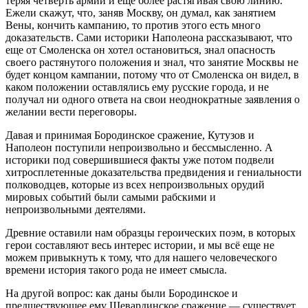
теряя четверть армии и еще более растягивая свою линию.
Ежели скажут, что, заняв Москву, он думал, как занятием
Вены, кончить кампанию, то против этого есть много
доказательств. Сами историки Наполеона рассказывают, что
еще от Смоленска он хотел остановиться, знал опасность
своего растянутого положения и знал, что занятие Москвы не
будет концом кампании, потому что от Смоленска он видел, в
каком положении оставлялись ему русские города, и не
получал ни одного ответа на свои неоднократные заявления о
желании вести переговоры.
Давая и принимая Бородинское сражение, Кутузов и
Наполеон поступили непроизвольно и бессмысленно. А
историки под совершившиеся факты уже потом подвели
хитросплетенные доказательства предвидения и гениальности
полководцев, которые из всех непроизвольных орудий
мировых событий были самыми рабскими и
непроизвольными деятелями.
Древние оставили нам образцы героических поэм, в которых
герои составляют весь интерес истории, и мы всё еще не
можем привыкнуть к тому, что для нашего человеческого
времени история такого рода не имеет смысла.
На другой вопрос: как даны были Бородинское и
предшествующее ему Шевардинское сражение — существует