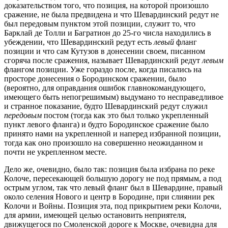
доказательством того, что позиция, на которой произошло
сражение, не была предвидена и что Шевардинский редут не
был передовым пунктом этой позиции, служит то, что
Барклай де Толли и Багратион до 25-го числа находились в
убеждении, что Шевардинский редут есть
левый
фланг
позиции и что сам Кутузов в донесении своем, писанном
сгоряча после сражения, называет Шевардинский редут
левым
флангом позиции. Уже гораздо после, когда писались на
просторе донесения о Бородинском сражении, было
(вероятно, для оправдания ошибок главнокомандующего,
имеющего быть непогрешимым) выдумано то несправедливое
и странное показание, будто Шевардинский редут служил
передовым
постом (тогда как это был только укрепленный
пункт левого фланга) и будто Бородинское сражение было
принято нами на укрепленной и наперед избранной позиции,
тогда как оно произошло на совершенно неожиданном и
почти не укрепленном месте.
Дело же, очевидно, было так: позиция была избрана по реке
Колоче, пересекающей большую дорогу не под прямым, а под
острым углом, так что левый фланг был в Шевардине, правый
около селения Нового и центр в Бородине, при слиянии рек
Колочи и Войны. Позиция эта, под прикрытием реки Колочи,
для армии, имеющей целью остановить неприятеля,
движущегося по Смоленской дороге к Москве, очевидна для