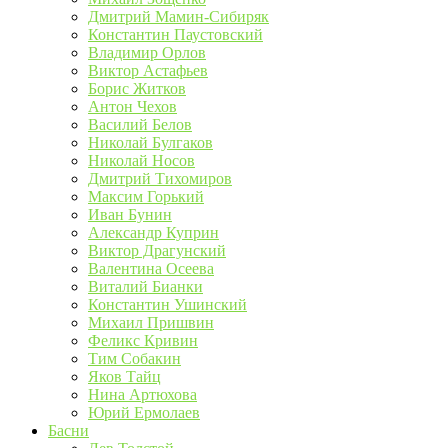
Дмитрий Мамин-Сибиряк
Константин Паустовский
Владимир Орлов
Виктор Астафьев
Борис Житков
Антон Чехов
Василий Белов
Николай Булгаков
Николай Носов
Дмитрий Тихомиров
Максим Горький
Иван Бунин
Александр Куприн
Виктор Драгунский
Валентина Осеева
Виталий Бианки
Константин Ушинский
Михаил Пришвин
Феликс Кривин
Тим Собакин
Яков Тайц
Нина Артюхова
Юрий Ермолаев
Басни