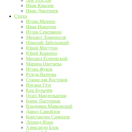
Лев Толстой
Иван Крылов
Иван Дмитриев
Стихи
Игорь Мазнин
Иван Никитин
Игорь Северянин
Михаил Ломоносов
Николай Заболоцкий
Юрий Могутин
Юрий Коринец
Михаил Есеновский
Марина Цветаева
Игорь Жуков
Резеда Валеева
Станислав Востоков
Иоганн Гёте
Кир Булычёв
Осип Мандельштам
Борис Пастернак
Владимир Маяковский
Давид Самойлов
Константин Симонов
Леонид Яхин
Александр Блок