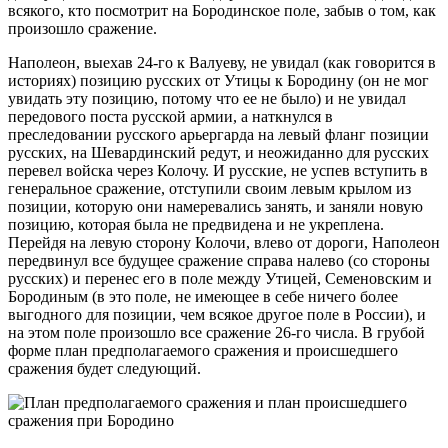
всякого, кто посмотрит на Бородинское поле, забыв о том, как
произошло сражение.
Наполеон, выехав 24-го к Валуеву, не увидал (как говорится в
историях) позицию русских от Утицы к Бородину (он не мог
увидать эту позицию, потому что ее не было) и не увидал
передового поста русской армии, а наткнулся в
преследовании русского арьергарда на левый фланг позиции
русских, на Шевардинский редут, и неожиданно для русских
перевел войска через Колочу. И русские, не успев вступить в
генеральное сражение, отступили своим левым крылом из
позиции, которую они намеревались занять, и заняли новую
позицию, которая была не предвидена и не укреплена.
Перейдя на левую сторону Колочи, влево от дороги, Наполеон
передвинул все будущее сражение справа налево (со стороны
русских) и перенес его в поле между Утицей, Семеновским и
Бородиным (в это поле, не имеющее в себе ничего более
выгодного для позиции, чем всякое другое поле в России), и
на этом поле произошло все сражение 26-го числа. В грубой
форме план предполагаемого сражения и происшедшего
сражения будет следующий.