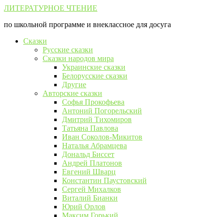
Перейти
ЛИТЕРАТУРНОЕ ЧТЕНИЕ
к
по школьной программе и внеклассное для досуга
контенту
Сказки
Русские сказки
Сказки народов мира
Украинские сказки
Белорусские сказки
Другие
Авторские сказки
Софья Прокофьева
Антоний Погорельский
Дмитрий Тихомиров
Татьяна Павлова
Иван Соколов-Микитов
Наталья Абрамцева
Дональд Биссет
Андрей Платонов
Евгений Шварц
Константин Паустовский
Сергей Михалков
Виталий Бианки
Юрий Орлов
Максим Горький