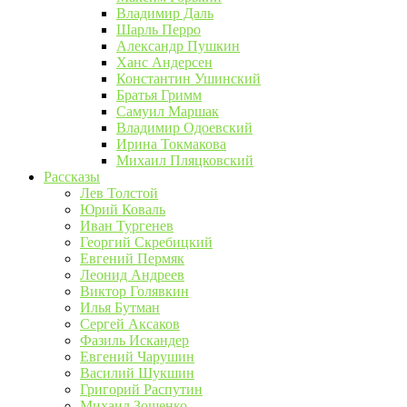
Владимир Даль
Шарль Перро
Александр Пушкин
Ханс Андерсен
Константин Ушинский
Братья Гримм
Самуил Маршак
Владимир Одоевский
Ирина Токмакова
Михаил Пляцковский
Рассказы
Лев Толстой
Юрий Коваль
Иван Тургенев
Георгий Скребицкий
Евгений Пермяк
Леонид Андреев
Виктор Голявкин
Илья Бутман
Сергей Аксаков
Фазиль Искандер
Евгений Чарушин
Василий Шукшин
Григорий Распутин
Михаил Зощенко