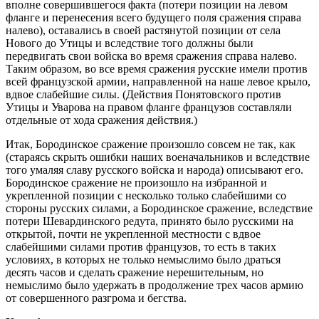
вполне совершившегося факта (потери позиции на левом
фланге и перенесения всего будущего поля сражения справа
налево), оставались в своей растянутой позиции от села
Нового до Утицы и вследствие того должны были
передвигать свои войска во время сражения справа налево.
Таким образом, во все время сражения русские имели против
всей французской армии, направленной на наше левое крыло,
вдвое слабейшие силы. (Действия Понятовского против
Утицы и Уварова на правом фланге французов составляли
отдельные от хода сражения действия.)
Итак, Бородинское сражение произошло совсем не так, как
(стараясь скрыть ошибки наших военачальников и вследствие
того умаляя славу русского войска и народа) описывают его.
Бородинское сражение не произошло на избранной и
укрепленной позиции с несколько только слабейшими со
стороны русских силами, а Бородинское сражение, вследствие
потери Шевардинского редута, принято было русскими на
открытой, почти не укрепленной местности с вдвое
слабейшими силами против французов, то есть в таких
условиях, в которых не только немыслимо было драться
десять часов и сделать сражение нерешительным, но
немыслимо было удержать в продолжение трех часов армию
от совершенного разгрома и бегства.