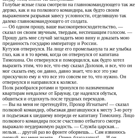
Голубые ясные глаза смотрели на главнокомандующего так же
дерзко, как и на полкового командира, как будто своим
выражением разрывая завесу условности, отделявшую так
далеко главнокомандующего от солдата.
— Об одном прошу, ваше высокопревосходительство, —
сказал он своим звучным, твердым, неспешащим голосом. —
Прошу дать мне случай загладить мою вину и доказать мою
преданность государю императору и России.
Кутузов отвернулся. На лице его промелькнула та же улыбка
глаз, как и в то время, когда он отвернулся от капитана
Тимохина. Он отвернулся и поморщился, как будто хотел
выразить этим, что все, что ему сказал Долохов, и все, что он
мог сказать ему, он давно, давно знает, что все это уже
прискучило ему и что все это совсем не то, что нужно. Он
отвернулся и направился к коляске.
Полк разобрался ротами и тронулся по назначенным
квартирам невдалеке от Браунау, где надеялся обуться,
обшиться и отдохнуть после трудных переходов.
— Вы на меня не претендуйте, Прохор Игнатьич! — сказал
полковой командир, объезжая двигавшуюся к месту 3-ю роту
и подъезжая к шедшему впереди ее капитану Тимохину. Лицо
полкового командира после счастливо отбытого смотра
выражало неудержимую радость. — Служба царская…
нельзя… другой раз во фронте оборвешь… Сам извинюсь
первый, вы меня знаете… Очень благодарил! — И он