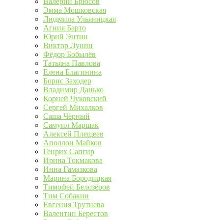
Валерий Брюсов
Эмма Мошковская
Людмила Ульяницкая
Агния Барто
Юрий Энтин
Виктор Лунин
Фёдор Бобылёв
Татьяна Павлова
Елена Благинина
Борис Заходер
Владимир Данько
Корней Чуковский
Сергей Михалков
Саша Чёрный
Самуил Маршак
Алексей Плещеев
Аполлон Майков
Генрих Сапгир
Ирина Токмакова
Инна Гамазкова
Марина Бородицкая
Тимофей Белозёров
Тим Собакин
Евгения Трутнева
Валентин Берестов