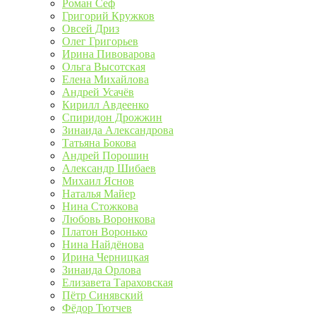
Роман Сеф
Григорий Кружков
Овсей Дриз
Олег Григорьев
Ирина Пивоварова
Ольга Высотская
Елена Михайлова
Андрей Усачёв
Кирилл Авдеенко
Спиридон Дрожжин
Зинаида Александрова
Татьяна Бокова
Андрей Порошин
Александр Шибаев
Михаил Яснов
Наталья Майер
Нина Стожкова
Любовь Воронкова
Платон Воронько
Нина Найдёнова
Ирина Черницкая
Зинаида Орлова
Елизавета Тараховская
Пётр Синявский
Фёдор Тютчев