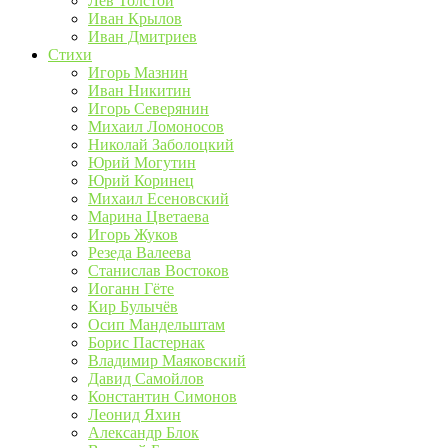
Лев Толстой
Иван Крылов
Иван Дмитриев
Стихи
Игорь Мазнин
Иван Никитин
Игорь Северянин
Михаил Ломоносов
Николай Заболоцкий
Юрий Могутин
Юрий Коринец
Михаил Есеновский
Марина Цветаева
Игорь Жуков
Резеда Валеева
Станислав Востоков
Иоганн Гёте
Кир Булычёв
Осип Мандельштам
Борис Пастернак
Владимир Маяковский
Давид Самойлов
Константин Симонов
Леонид Яхин
Александр Блок