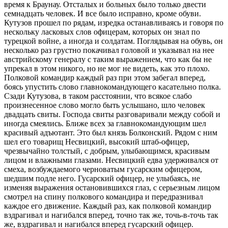
время к Браунау. Отсталых и больных было только двести
семнадцать человек. И все было исправно, кроме обуви.
Кутузов прошел по рядам, изредка останавливаясь и говоря по
нескольку ласковых слов офицерам, которых он знал по
турецкой войне, а иногда и солдатам. Поглядывая на обувь, он
несколько раз грустно покачивал головой и указывал на нее
австрийскому генералу с таким выражением, что как бы не
упрекал в этом никого, но не мог не видеть, как это плохо.
Полковой командир каждый раз при этом забегал вперед,
боясь упустить слово главнокомандующего касательно полка.
Сзади Кутузова, в таком расстоянии, что всякое слабо
произнесенное слово могло быть услышано, шло человек
двадцать свиты. Господа свиты разговаривали между собой и
иногда смеялись. Ближе всех за главнокомандующим шел
красивый адъютант. Это был князь Болконский. Рядом с ним
шел его товарищ Несвицкий, высокий штаб-офицер,
чрезвычайно толстый, с добрым, улыбающимся, красивым
лицом и влажными глазами. Несвицкий едва удерживался от
смеха, возбуждаемого черноватым гусарским офицером,
шедшим подле него. Гусарский офицер, не улыбаясь, не
изменяя выражения остановившихся глаз, с серьезным лицом
смотрел на спину полкового командира и передразнивал
каждое его движение. Каждый раз, как полковой командир
вздрагивал и нагибался вперед, точно так же, точь-в-точь так
же, вздрагивал и нагибался вперед гусарский офицер.