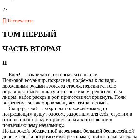
23
Распечатать
ТОМ ПЕРВЫЙ
ЧАСТЬ ВТОРАЯ
II
— Едет! — закричал в это время махальный.
Полковой командир, покраснев, подбежал к лошади,
дрожащими руками взялся за стремя, перекинул тело,
оправился, вынул шпагу и с счастливым, решительным
лицом, набок раскрыв рот, приготовился крикнуть. Полк
встрепенулся, как оправляющаяся птица, и замер.
— Смир-р-р-на! — закричал полковой командир
потрясающим душу голосом, радостным для себя, строгим в
отношении к полку и приветливым в отношении к
подъезжающему начальнику.
По широкой, обсаженной деревьями, большой бесшоссейной
дороге, слегка погромыхивая рессорами, шибкою рысью ехала