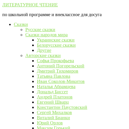
Перейти
ЛИТЕРАТУРНОЕ ЧТЕНИЕ
к
по школьной программе и внеклассное для досуга
контенту
Сказки
Русские сказки
Сказки народов мира
Украинские сказки
Белорусские сказки
Другие
Авторские сказки
Софья Прокофьева
Антоний Погорельский
Дмитрий Тихомиров
Татьяна Павлова
Иван Соколов-Микитов
Наталья Абрамцева
Дональд Биссет
Андрей Платонов
Евгений Шварц
Константин Паустовский
Сергей Михалков
Виталий Бианки
Юрий Орлов
Максим Горький