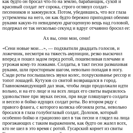
как будто он бросал что-то на землю, барабанщик, сухой и
красивый солдат лет сорока, строго оглянул солдат-
песенников и зажмурился. Потом, убедившись, что все глаза
устремлены на него, он как будто бережно приподнял обеими
руками какую-то невидимую драгоценную вещь над головой,
подержал ее так несколько секунд и вдруг отчаянно бросил ее:
Ах вы, сени мои, сени!
«Сени новые мои…», — подхватили двадцать голосов, и
ложечник, несмотря на тяжесть амуниции, резко выскочил
вперед и пошел задом перед ротой, пошевеливая плечами и
угрожая кому-то ложками. Солдаты, в такт песни размахивая
руками, шли просторным шагом, невольно попадая в ногу.
Сзади роты послышались звуки колес, похрускиванье рессор и
топот лошадей. Кутузов со свитой возвращался в город.
Главнокомандующий дал знак, чтобы люди продолжали идти
вольно, и на его лице и на всех лицах его свиты выразилось
удовольствие при звуках песни, при виде пляшущего солдата
и весело и бойко идущих солдат роты. Во втором ряду с
правого фланга, с которого коляска обгоняла роты, невольно
бросался в глаза голубоглазый солдат, Долохов, который
особенно бойко и грациозно шел в так песни и глядел на лица
проезжающих с таким выражением, как будто он жалел всех,
кто не шел в это время с ротой. Гусарский корнет из свиты