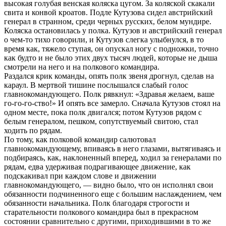
высокая голубая венская коляска цугом. За коляской скакали
свита и конвой кроатов. Подле Кутузова сидел австрийский
генерал в странном, среди черных русских, белом мундире.
Коляска остановилась у полка. Кутузов и австрийский генерал
о чем-то тихо говорили, и Кутузов слегка улыбнулся, в то
время как, тяжело ступая, он опускал ногу с подножки, точно
как будто и не было этих двух тысяч людей, которые не дыша
смотрели на него и на полкового командира.
Раздался крик команды, опять полк звеня дрогнул, сделав на
караул. В мертвой тишине послышался слабый голос
главнокомандующего. Полк рявкнул: «Здравья желаем, ваше
го-го-го-ство!» И опять все замерло. Сначала Кутузов стоял на
одном месте, пока полк двигался; потом Кутузов рядом с
белым генералом, пешком, сопутствуемый свитою, стал
ходить по рядам.
По тому, как полковой командир салютовал
главнокомандующему, впиваясь в него глазами, вытягиваясь и
подбираясь, как, наклоненный вперед, ходил за генералами по
рядам, едва удерживая подрагивающее движение, как
подскакивал при каждом слове и движении
главнокомандующего, — видно было, что он исполнял свои
обязанности подчиненного еще с большим наслаждением, чем
обязанности начальника. Полк благодаря строгости и
старательности полкового командира был в прекрасном
состоянии сравнительно с другими, приходившими в то же