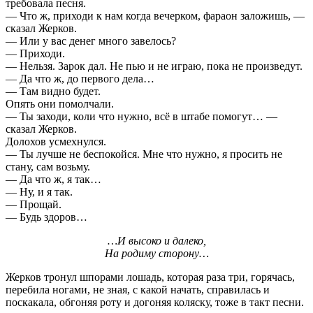
требовала песня.
— Что ж, приходи к нам когда вечерком, фараон заложишь, —
сказал Жерков.
— Или у вас денег много завелось?
— Приходи.
— Нельзя. Зарок дал. Не пью и не играю, пока не произведут.
— Да что ж, до первого дела…
— Там видно будет.
Опять они помолчали.
— Ты заходи, коли что нужно, всё в штабе помогут… —
сказал Жерков.
Долохов усмехнулся.
— Ты лучше не беспокойся. Мне что нужно, я просить не
стану, сам возьму.
— Да что ж, я так…
— Ну, и я так.
— Прощай.
— Будь здоров…
…И высоко и далеко,
На родиму сторону…
Жерков тронул шпорами лошадь, которая раза три, горячась,
перебила ногами, не зная, с какой начать, справилась и
поскакала, обгоняя роту и догоняя коляску, тоже в такт песни.