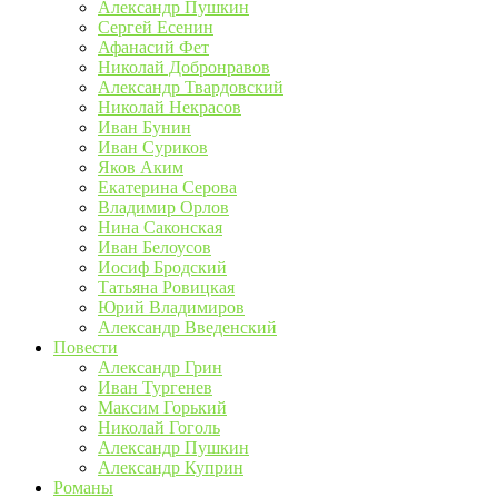
Александр Пушкин
Сергей Есенин
Афанасий Фет
Николай Добронравов
Александр Твардовский
Николай Некрасов
Иван Бунин
Иван Суриков
Яков Аким
Екатерина Серова
Владимир Орлов
Нина Саконская
Иван Белоусов
Иосиф Бродский
Татьяна Ровицкая
Юрий Владимиров
Александр Введенский
Повести
Александр Грин
Иван Тургенев
Максим Горький
Николай Гоголь
Александр Пушкин
Александр Куприн
Романы