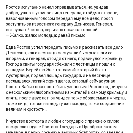
Ростов испуганно начал оправдываться, но, увидав
добродушно-шутливое лицо генерала, отойдя к стороне,
взволнованным голосом передал ему все дело, прося
заступить за известного генералу Денисова. Генерал,
выслушав Ростова, серьезно покачал головой.
— Жалко, жалко молодца; давай письмо.
Едва Ростов успел передать письмо и рассказать все дело
Денисова, как с лестницы застучали быстрые шаги со
шпорами, и генерал, отойдя от него, подвинулся к крыльцу.
Господа свиты государя сбежали с лестницы и пошли к
лошадям. Берейтор Эне, тот самый, который был в
Аустерлице, подвел лошадь государя, и на лестнице
послышался легкий скрип шагов, который сейчас узнал
Ростов. Забыв опасность быть узнанным, Ростов подвинулся
с несколькими любопытными из жителей к самому крыльцу и
опять, после двух лет, он увидел те же обожаемые им черты,
то же лицо, тот же взгляд, ту же походку, то же соединение
величия и кротости…
И чувство восторга и любви к государю с прежнею силою
воскресло в душе Ростова. Государь в Преображенском
мундире, в белых лосинах и высоких ботфортах, со звездой,