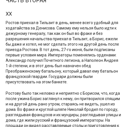
ЧАСТЬ ВТОРАЯ
XX
Ростов приехал в Тильзит в день, менее всего удобный для
ходатайства за Денисова. Самому ему нельзя было идти к
дежурному генералу, так как он был во фраке и без
разрешения начальства приехал в Тильзит, а Борис, ежели
бы даже и хотел, не мог сделать этого на другой день после
приезда Ростова. В тот день, 27-го июня, были подписаны
первые условия мира. Императоры поменялись орденами:
Александр получил Почетного легиона, а Наполеон Андрея
1-й степени, и в этот день был назначен обед
Преображенскому батальону, который давал ему батальон
французской гвардии. Государи должны были
присутствовать на этом банкете.
Ростову было так неловко и неприятно с Борисом, что, когда
после ужина Борис заглянул к нему, он притворился спящим
и на другой день рано утром, стараясь не видеть, ушел из
дома. Во фраке и круглой шляпе Николай бродил по городу,
разглядывая французов и их мундиры, разглядывая улицы и
дома, где жили русский и французский императоры. На
площади он видел расставляемые столы и приготовления к