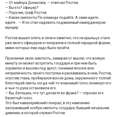
— От майора Денисова, — отвечал Ростов.
— Вы кто? офицер?
— Поручик, граф Ростов.
— Какая смелость! По команде подайте. А сами идите,
идите… — И он стал надевать подаваемый камердинером
мундир.
Ростов вышел опять в сени и заметил, что на крыльце стало
уже много офицеров и генералов в полной парадной форме,
мимо которых ему надо было пройти.
Проклиная свою смелость, замирая от мысли, что всякую
минуту он может встретить государя и при нем быть
осрамлен и выслан под арест, понимая вполне всю
неприличность своего поступка и раскаиваясь в нем, Ростов,
опустив глаза, пробирался вон из дома, окруженного толпой
блестящей свиты, когда чей-то знакомый голос окликнул его
и чья-то рука остановила его.
— Вы, батюшка, что тут делаете во фраке? — спросил его
басистый голос.
Это был кавалерийский генерал, в эту кампанию
заслуживший особую милость государя, бывший начальник
дивизии, в которой служил Ростов.