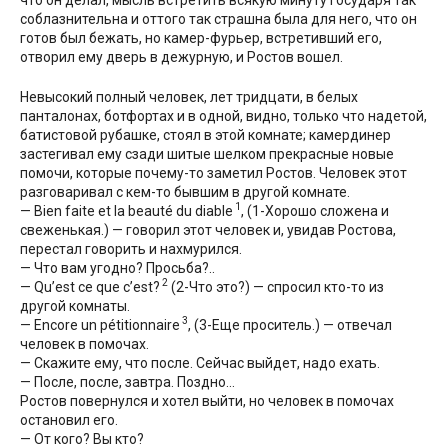
соблазнительна и оттого так страшна была для него, что он
готов был бежать, но камер-фурьер, встретивший его,
отворил ему дверь в дежурную, и Ростов вошел.
Невысокий полный человек, лет тридцати, в белых
панталонах, ботфортах и в одной, видно, только что надетой,
батистовой рубашке, стоял в этой комнате; камердинер
застегивал ему сзади шитые шелком прекрасные новые
помочи, которые почему-то заметил Ростов. Человек этот
разговаривал с кем-то бывшим в другой комнате.
1
— Bien faite et la beauté du diable
, (1-Хорошо сложена и
свеженькая.) — говорил этот человек и, увидав Ростова,
перестал говорить и нахмурился.
— Что вам угодно? Просьба?..
2
— Qu’est ce que c’est?
(2-Что это?) — спросил кто-то из
другой комнаты.
3
— Encore un pétitionnaire
, (3-Еще проситель.) — отвечал
человек в помочах.
— Скажите ему, что после. Сейчас выйдет, надо ехать.
— После, после, завтра. Поздно…
Ростов повернулся и хотел выйти, но человек в помочах
остановил его.
— От кого? Вы кто?