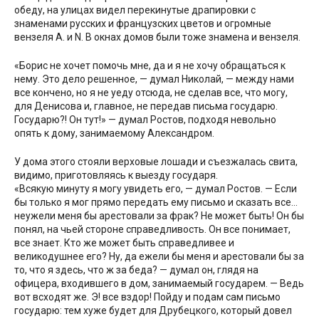
обеду, на улицах видел перекинутые драпировки с
знаменами русских и французских цветов и огромные
вензеля А. и N. В окнах домов были тоже знамена и вензеля.
«Борис не хочет помочь мне, да и я не хочу обращаться к
нему. Это дело решенное, — думал Николай, — между нами
все кончено, но я не уеду отсюда, не сделав все, что могу,
для Денисова и, главное, не передав письма государю.
Государю?! Он тут!» — думал Ростов, подходя невольно
опять к дому, занимаемому Александром.
У дома этого стояли верховые лошади и съезжалась свита,
видимо, приготовляясь к выезду государя.
«Всякую минуту я могу увидеть его, — думал Ростов. — Если
бы только я мог прямо передать ему письмо и сказать все…
неужели меня бы арестовали за фрак? Не может быть! Он бы
понял, на чьей стороне справедливость. Он все понимает,
все знает. Кто же может быть справедливее и
великодушнее его? Ну, да ежели бы меня и арестовали бы за
то, что я здесь, что ж за беда? — думал он, глядя на
офицера, входившего в дом, занимаемый государем. — Ведь
вот всходят же. Э! все вздор! Пойду и подам сам письмо
государю: тем хуже будет для Друбецкого, который довел