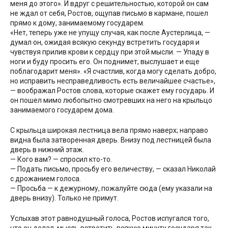
меня до этого». И вдруг с решительностью, которой он сам
не ждал от себя, Ростов, ощупав письмо в кармане, пошел
прямо к дому, занимаемому государем.
«Нет, теперь уже не упущу случая, как после Аустерлица, —
думал он, ожидая всякую секунду встретить государя и
чувствуя прилив крови к сердцу при этой мысли. — Упаду в
ноги и буду просить его. Он поднимет, выслушает и еще
поблагодарит меня». «Я счастлив, когда могу сделать добро,
но исправить несправедливость есть величайшее счастье»,
— воображал Ростов слова, которые скажет ему государь. И
он пошел мимо любопытно смотревших на него на крыльцо
занимаемого государем дома.
С крыльца широкая лестница вела прямо наверх; направо
видна была затворенная дверь. Внизу под лестницей была
дверь в нижний этаж.
— Кого вам? — спросил кто-то.
— Подать письмо, просьбу его величеству, — сказал Николай
с дрожанием голоса.
— Просьба — к дежурному, пожалуйте сюда (ему указали на
дверь внизу). Только не примут.
Услыхав этот равнодушный голоса, Ростов испугался того,
что он делал, мысль встретить всякую минуту государя так