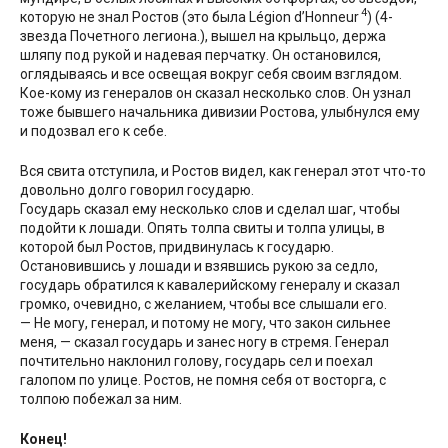
4
которую не знал Ростов (это была Légion d’Honneur
) (4-
звезда Почетного легиона.), вышел на крыльцо, держа
шляпу под рукой и надевая перчатку. Он остановился,
оглядываясь и все освещая вокруг себя своим взглядом.
Кое-кому из генералов он сказал несколько слов. Он узнал
тоже бывшего начальника дивизии Ростова, улыбнулся ему
и подозвал его к себе.
Вся свита отступила, и Ростов видел, как генерал этот что-то
довольно долго говорил государю.
Государь сказал ему несколько слов и сделал шаг, чтобы
подойти к лошади. Опять толпа свиты и толпа улицы, в
которой был Ростов, придвинулась к государю.
Остановившись у лошади и взявшись рукою за седло,
государь обратился к кавалерийскому генералу и сказал
громко, очевидно, с желанием, чтобы все слышали его.
— Не могу, генерал, и потому не могу, что закон сильнее
меня, — сказал государь и занес ногу в стремя. Генерал
почтительно наклонил голову, государь сел и поехал
галопом по улице. Ростов, не помня себя от восторга, с
толпою побежал за ним.
Конец!