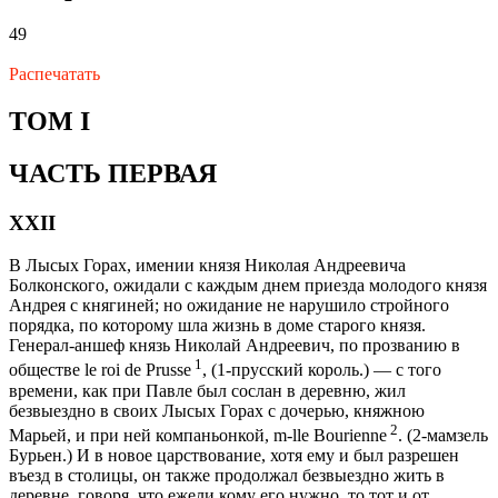
49
Распечатать
ТОМ I
ЧАСТЬ ПЕРВАЯ
XXII
В Лысых Горах, имении князя Николая Андреевича
Болконского, ожидали с каждым днем приезда молодого князя
Андрея с княгиней; но ожидание не нарушило стройного
порядка, по которому шла жизнь в доме старого князя.
Генерал-аншеф князь Николай Андреевич, по прозванию в
1
обществе le roi de Prusse
, (1-прусский король.) — с того
времени, как при Павле был сослан в деревню, жил
безвыездно в своих Лысых Горах с дочерью, княжною
2
Марьей, и при ней компаньонкой, m-lle Bourienne
. (2-мамзель
Бурьен.) И в новое царствование, хотя ему и был разрешен
въезд в столицы, он также продолжал безвыездно жить в
деревне, говоря, что ежели кому его нужно, то тот и от