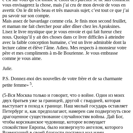
vous envisagerez la chose, mais j’ai cru de mon devoir de vous en
avertir. On le dit très beau et très mauvais sujet; c’est tout ce que j’ai
pu savoir sur son compte.
Mais assez de bavardage comme cela. Je finis mon second feuillet,
et maman me fait chercher pour aller dîner chez les Apraksines.
Lisez le livre mystique que je vous envoie et qui fait fureur chez
nous. Quoiqu’il y ait des choses dans ce livre difficiles à atteindre
avec la faible conception humaine, c’est un livre admirable dont la
lecture calme et élève l’âme. Adieu. Mes respects à monsieur votre
père et mes compliments à m-lle Bourienne. Je vous embrasse
comme je vous aime.
Julie.
P.S. Donnez-moi des nouvelles de votre frère et de sa charmante
5
petite femme»
.
(5-Вся Москва только и говорит, что о войне. Один из моих
двух братьев уже за границей, другой с гвардией, которая
выступает в поход к границе. Наш милый государь оставляет
Петербург и, как предполагают, намерен сам подвергнуть свое
драгоценное существование случайностям войны. Дай Бог,
чтобы корсиканское чудовище, которое возмущает
спокойствие Европы, было низвергнуто ангелом, которого
Всемогущий в своей благости поставил над нами