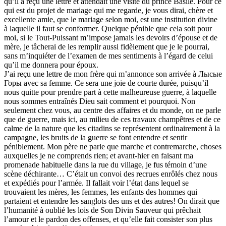
qu’il a reçu une lettre et attendait une visite du prince Basile. Pour ce
qui est du projet de mariage qui me regarde, je vous dirai, chère et
excellente amie, que le mariage selon moi, est une institution divine
à laquelle il faut se conformer. Quelque pénible que cela soit pour
moi, si le Tout-Puissant m’impose jamais les devoirs d’épouse et de
mère, je tâcherai de les remplir aussi fidèlement que je le pourrai,
sans m’inquiéter de l’examen de mes sentiments à l’égard de celui
qu’il me donnera pour époux.
J’ai reçu une lettre de mon frère qui m’annonce son arrivée à Лысые
Горы avec sa femme. Ce sera une joie de courte durée, puisqu’il
nous quitte pour prendre part à cette malheureuse guerre, à laquelle
nous sommes entraînés Dieu sait comment et pourquoi. Non
seulement chez vous, au centre des affaires et du monde, on ne parle
que de guerre, mais ici, au milieu de ces travaux champêtres et de ce
calme de la nature que les citadins se représentent ordinairement à la
campagne, les bruits de la guerre se font entendre et sentir
péniblement. Mon père ne parle que marche et contremarche, choses
auxquelles je ne comprends rien; et avant-hier en faisant ma
promenade habituelle dans la rue du village, je fus témoin d’une
scène déchirante… C’était un convoi des recrues enrôlés chez nous
et expédiés pour l’armée. Il fallait voir l’état dans lequel se
trouvaient les mères, les femmes, les enfants des hommes qui
partaient et entendre les sanglots des uns et des autres! On dirait que
l’humanité à oublié les lois de Son Divin Sauveur qui prêchait
l’amour et le pardon des offenses, et qu’elle fait consister son plus