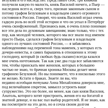
Безухова и его наследство. Представьте себе, три княжны
получили какую-то малость, князь Василий ничего, а Пьер —
наследник всего и, сверх того, признан законным сыном и
потому графом Безуховым и владельцем самого огромного
состояния в России. Говорят, что князь Василий играл очень
гадкую роль во всей этой истории и что он уехал в Петербург
очень сконфуженный. Признаюсь вам, я очень плохо понимаю
все эти дела по духовным завещаниям; знаю только, что с тех
пор, как молодой человек, которого мы все знали под именем
просто Пьера, сделался графом Безуховым и владельцем
одного из лучших состояний России, — я забавляюсь
наблюдениями над переменой тона маменек, у которых есть
дочери-невесты, и самих барышень в отношении к этому
господину, который (в скобках будь сказано) всегда казался
мне очень ничтожным. Так как уже два года все забавляются
тем, чтобы приискать мне женихов, которых я большею
частью не знаю, то брачная хроника Москвы делает меня
графинею Безуховой. Но вы понимаете, что я нисколько этого
не желаю. Кстати о браках. Знаете ли вы, что
недавно
всеобщая тетушка
Анна Михайловна доверила мне,
под величайшим секретом, замысел устроить ваше
супружество. Это ни более, ни менее, как сын князя Василия,
Анатоль, которого хотят пристроить, женив его на богатой и
знатной девице, и на вас пал выбор родителей. Я не знаю, как
вы посмотрите на это дело, но я сочла своим долгом