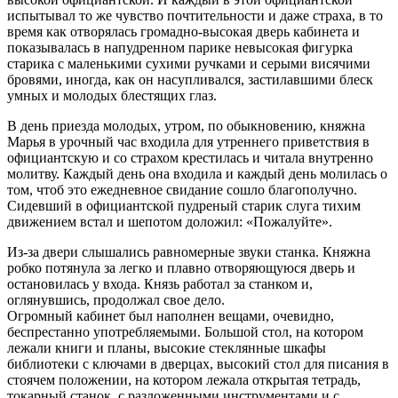
испытывал то же чувство почтительности и даже страха, в то
время как отворялась громадно-высокая дверь кабинета и
показывалась в напудренном парике невысокая фигурка
старика с маленькими сухими ручками и серыми висячими
бровями, иногда, как он насупливался, застилавшими блеск
умных и молодых блестящих глаз.
В день приезда молодых, утром, по обыкновению, княжна
Марья в урочный час входила для утреннего приветствия в
официантскую и со страхом крестилась и читала внутренно
молитву. Каждый день она входила и каждый день молилась о
том, чтоб это ежедневное свидание сошло благополучно.
Сидевший в официантской пудреный старик слуга тихим
движением встал и шепотом доложил: «Пожалуйте».
Из-за двери слышались равномерные звуки станка. Княжна
робко потянула за легко и плавно отворяющуюся дверь и
остановилась у входа. Князь работал за станком и,
оглянувшись, продолжал свое дело.
Огромный кабинет был наполнен вещами, очевидно,
беспрестанно употребляемыми. Большой стол, на котором
лежали книги и планы, высокие стеклянные шкафы
библиотеки с ключами в дверцах, высокий стол для писания в
стоячем положении, на котором лежала открытая тетрадь,
токарный станок, с разложенными инструментами и с