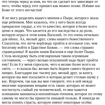
что теперь черед за ним, но что он сделает все зависящее от
него, чтобы черед этот пришел как можно позже. Избави нас
Боже от этого несчастия!
Я не могу разделять вашего мнения о Пьере, которого знала
еще ребенком. Мне казалось, что у него было всегда
прекрасное сердце, а это то качество, которое я более всего
ценю в людях. Что касается до его наследства и до роли,
которую играл в этом князь Василий, то это очень печально
для обоих. Ах, милый друг, слова нашего божественного
Спасителя, что легче верблюду пройти в игольное ухо, чем
богатому войти в Царствие Божие, — эти слова страшно
справедливы! Я жалею князя Василия и еще более Пьера.
Столь молодому быть отягощенным таким огромным
состоянием, — через сколько искушений надо будет пройти
ему! Если б у меня спросили, чего я желаю более всего на
свете, — я сказала бы: желаю быть беднее самого бедного из
нищих. Благодарю вас тысячу раз, милый друг, за книгу,
которую вы мне посылаете и которая делает столько шуму у
вас. Впрочем, так как вы мне говорите, что в ней между
многими хорошими вещами есть такие, которых не может
постигнуть слабый ум человеческий, то мне кажется
излишним заниматься непонятным чтением, которое по этому
самому не могло бы принести никакой пользы. Я никогда не
могла понять страсть, которую имеют некоторые особы: