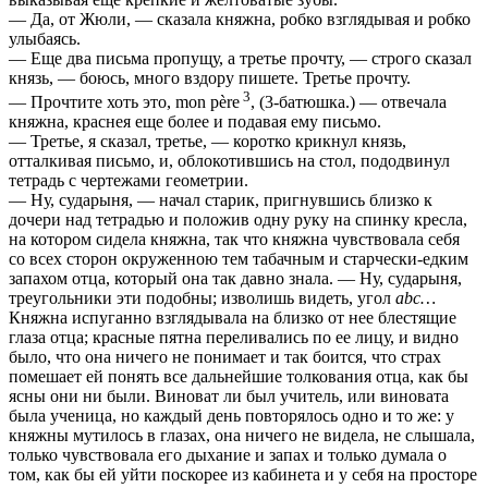
— Да, от Жюли, — сказала княжна, робко взглядывая и робко
улыбаясь.
— Еще два письма пропущу, а третье прочту, — строго сказал
князь, — боюсь, много вздору пишете. Третье прочту.
3
— Прочтите хоть это, mon père
, (3-батюшка.) — отвечала
княжна, краснея еще более и подавая ему письмо.
— Третье, я сказал, третье, — коротко крикнул князь,
отталкивая письмо, и, облокотившись на стол, пододвинул
тетрадь с чертежами геометрии.
— Ну, сударыня, — начал старик, пригнувшись близко к
дочери над тетрадью и положив одну руку на спинку кресла,
на котором сидела княжна, так что княжна чувствовала себя
со всех сторон окруженною тем табачным и старчески-едким
запахом отца, который она так давно знала. — Ну, сударыня,
треугольники эти подобны; изволишь видеть, угол
abc…
Княжна испуганно взглядывала на близко от нее блестящие
глаза отца; красные пятна переливались по ее лицу, и видно
было, что она ничего не понимает и так боится, что страх
помешает ей понять все дальнейшие толкования отца, как бы
ясны они ни были. Виноват ли был учитель, или виновата
была ученица, но каждый день повторялось одно и то же: у
княжны мутилось в глазах, она ничего не видела, не слышала,
только чувствовала его дыхание и запах и только думала о
том, как бы ей уйти поскорее из кабинета и у себя на просторе