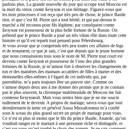
parlons plus. La grande nouvelle du jour qui occupe tout Moscou est
la mort du vieux comte Безухов et son héritage. Figurez-vous que
les trois princesses n’ont reçu que très peu de chose, le prince Basile
rien, et que c’est M. Pierre qui a tout hérité, et qui par-dessus le
marché a été reconnu pour fils légitime, par conséquent comte
Безухов est possesseur de la plus belle fortune de la Russie. On
prétend que le prince Basile a joué un très vilain rôle dans toute cette
histoire et qu’il est reparti tout penaud pour Pétersbourg.
Je vous avoue que je comprends très peu toutes ces affaires de legs
et de testament; ce que je sais, c’est que depuis que le jeune homme
que nous connaissions tous sous le nom de M. Pierre tout court est
devenu comte Безухов et possesseur de l’une des plus grandes
fortunes de la Russie, je m’amuse fort à observer les changements de
ton et des manières des mamans accablées de filles à marier et des
demoiselles elles-mêmes à l’égard de cet individu qui, par
parenthèse, m’a paru toujours être un pauvre sire. Comme on
s’amuse depuis deux ans à me donner des promis que je ne connais
pas le plus souvent, la chronique matrimoniale de Moscou me fait
comtesse Безуховой. Mais vous sentez bien que je ne me soucie
nullement de le devenir. A propos de mariage, savez-vous que tout
dernièrement
la tante en général
Анна Михайловна m’a confié
sous le sceau du plus grand secret un projet de mariage pour vous.
Ce n’est ni plus ni moins que le fils du prince Basile, Anatole, qu’on
voudrait ranger en le mariant à une personne riche et distinguée, et
c’est sur vous qu’est tombé le choix des parents. Je ne sais comment