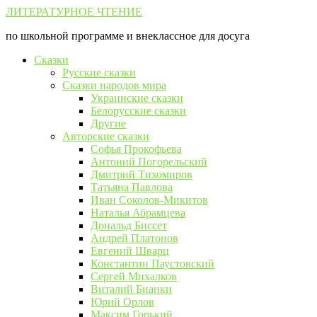
Перейти
ЛИТЕРАТУРНОЕ ЧТЕНИЕ
к
по школьной программе и внеклассное для досуга
контенту
Сказки
Русские сказки
Сказки народов мира
Украинские сказки
Белорусские сказки
Другие
Авторские сказки
Софья Прокофьева
Антоний Погорельский
Дмитрий Тихомиров
Татьяна Павлова
Иван Соколов-Микитов
Наталья Абрамцева
Дональд Биссет
Андрей Платонов
Евгений Шварц
Константин Паустовский
Сергей Михалков
Виталий Бианки
Юрий Орлов
Максим Горький