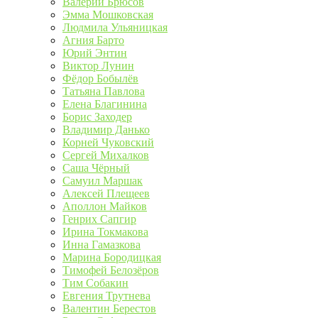
Валерий Брюсов
Эмма Мошковская
Людмила Ульяницкая
Агния Барто
Юрий Энтин
Виктор Лунин
Фёдор Бобылёв
Татьяна Павлова
Елена Благинина
Борис Заходер
Владимир Данько
Корней Чуковский
Сергей Михалков
Саша Чёрный
Самуил Маршак
Алексей Плещеев
Аполлон Майков
Генрих Сапгир
Ирина Токмакова
Инна Гамазкова
Марина Бородицкая
Тимофей Белозёров
Тим Собакин
Евгения Трутнева
Валентин Берестов