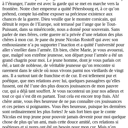
à l’étranger, l’autre est avec la garde qui se met en marche vers la
frontière. Notre cher empereur a quitté Pétersbourg et, à ce qu’on
prétend, compte lui-même exposer sa précieuse existence aux
chances de la guerre. Dieu veuille que le monstre corsicain, qui
détruit le repos de l’Europe, soit terrassé par l’ange que le Tout-
Puissant, dans sa miséricorde, nous a donné pour souverain. Sans
parler de mes frères, cette guerre m’a privée d’une relation des plus
chères à mon cur. Je pane du jeune Nicolas Rostoff qui avec son
enthousiasme n’a pu supporter l’inaction et a quitté l’université pour
aller s’enrôler dans l’armée. Eh bien, chère Marie, je vous avouerai,
que, malgré son extrême jeunesse, son départ pour l’armée a été un
grand chagrin pour moi. Le jeune homme, dont je vous parlais cet
été, a tant de noblesse, de véritable jeunesse qu’on rencontre si
rarement dans le siècle où nous vivons parmi nos vieillards de vingt
ans. Il a surtout tant de franchise et de cur. Il est tellement pur et
poétique, que mes relations avec lui, quelques passagères qu’elles
fussent, ont été l’une des plus douces jouissances de mon pauvre
cur, qui a déjà tant souffert. Je vous raconterai un jour nos adieux et
tout ce qui s’est dit en partant. Tout cela est encore trop frais. Ah!
chère amie, vous êtes heureuse de ne pas connaître ces jouissances
et ces peines si poignantes. Vous êtes heureuse, puisque les dernières
sont ordinairement les plus fortes! Je sais fort bien que le comte
Nicolas est trop jeune pour pouvoir jamais devenir pour moi quelque
chose de plus qu’un ami, mais cette douce amitié, ces relations si
poétiques et si pures ont été un besoin pour mon cur. Mais n’en