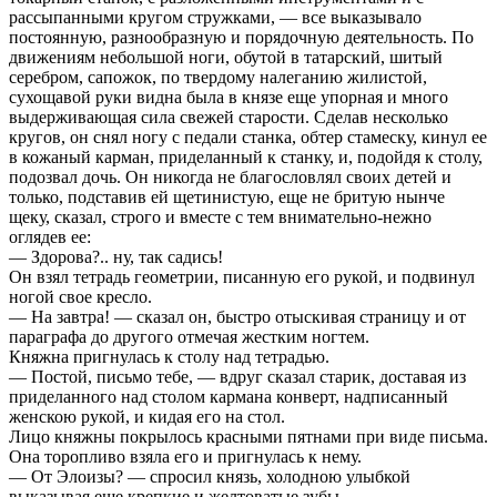
рассыпанными кругом стружками, — все выказывало
постоянную, разнообразную и порядочную деятельность. По
движениям небольшой ноги, обутой в татарский, шитый
серебром, сапожок, по твердому налеганию жилистой,
сухощавой руки видна была в князе еще упорная и много
выдерживающая сила свежей старости. Сделав несколько
кругов, он снял ногу с педали станка, обтер стамеску, кинул ее
в кожаный карман, приделанный к станку, и, подойдя к столу,
подозвал дочь. Он никогда не благословлял своих детей и
только, подставив ей щетинистую, еще не бритую нынче
щеку, сказал, строго и вместе с тем внимательно-нежно
оглядев ее:
— Здорова?.. ну, так садись!
Он взял тетрадь геометрии, писанную его рукой, и подвинул
ногой свое кресло.
— На завтра! — сказал он, быстро отыскивая страницу и от
параграфа до другого отмечая жестким ногтем.
Княжна пригнулась к столу над тетрадью.
— Постой, письмо тебе, — вдруг сказал старик, доставая из
приделанного над столом кармана конверт, надписанный
женскою рукой, и кидая его на стол.
Лицо княжны покрылось красными пятнами при виде письма.
Она торопливо взяла его и пригнулась к нему.
— От Элоизы? — спросил князь, холодною улыбкой
выказывая еще крепкие и желтоватые зубы.