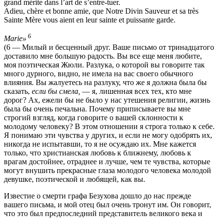
grand mérite dans l’art de s’entre-tuer.
Adieu, chère et bonne amie, que Notre Divin Sauveur et sa très
Sainte Mère vous aient en leur sainte et puissante garde.
6
Marie»
(6 — Милый и бесценный друг. Ваше письмо от тринадцатого
доставило мне большую радость. Вы все еще меня любите,
моя поэтическая Жюли. Разлука, о которой вы говорите так
много дурного, видно, не имела на вас своего обычного
влияния. Вы жалуетесь на разлуку, что же я должна была бы
сказать,
если бы смела,
— я, лишенная всех тех, кто мне
дорог? Ах, ежели бы не было у нас утешения религии, жизнь
была бы очень печальна. Почему приписываете вы мне
строгий взгляд, когда говорите о вашей склонности к
молодому человеку? В этом отношении я строга только к себе.
Я понимаю эти чувства у других, и если не могу одобрять их,
никогда не испытавши, то я не осуждаю их. Мне кажется
только, что христианская любовь к ближнему, любовь к
врагам достойнее, отраднее и лучше, чем те чувства, которые
могут внушить прекрасные глаза молодого человека молодой
девушке, поэтической и любящей, как вы.
Известие о смерти графа Безухова дошло до нас прежде
вашего письма, и мой отец был очень тронут им. Он говорит,
что это был предпоследний представитель великого века и