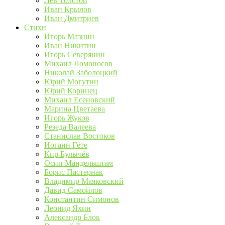
Лев Толстой
Иван Крылов
Иван Дмитриев
Стихи
Игорь Мазнин
Иван Никитин
Игорь Северянин
Михаил Ломоносов
Николай Заболоцкий
Юрий Могутин
Юрий Коринец
Михаил Есеновский
Марина Цветаева
Игорь Жуков
Резеда Валеева
Станислав Востоков
Иоганн Гёте
Кир Булычёв
Осип Мандельштам
Борис Пастернак
Владимир Маяковский
Давид Самойлов
Константин Симонов
Леонид Яхин
Александр Блок