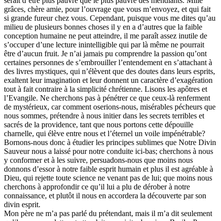
serait d’être plus pauvre que le plus pauvre des mendiants. Mille
grâces, chère amie, pour l’ouvrage que vous m’envoyez, et qui fait
si grande fureur chez vous. Cependant, puisque vous me dites qu’au
milieu de plusieurs bonnes choses il y en a d’autres que la faible
conception humaine ne peut atteindre, il me paraît assez inutile de
s’occuper d’une lecture inintelligible qui par là même ne pourrait
être d’aucun fruit. Je n’ai jamais pu comprendre la passion qu’ont
certaines personnes de s’embrouiller l’entendement en s’attachant à
des livres mystiques, qui n’élèvent que des doutes dans leurs esprits,
exaltent leur imagination et leur donnent un caractère d’exagération
tout à fait contraire à la simplicité chrétienne. Lisons les apôtres et
l’Evangile. Ne cherchons pas à pénétrer ce que ceux-là renferment
de mystérieux, car comment oserions-nous, misérables pécheurs que
nous sommes, prétendre à nous initier dans les secrets terribles et
sacrés de la providence, tant que nous portons cette dépouille
charnelle, qui élève entre nous et l’éternel un voile impénétrable?
Bornons-nous donc à étudier les principes sublimes que Notre Divin
Sauveur nous a laissé pour notre conduite ici-bas; cherchons à nous
y conformer et à les suivre, persuadons-nous que moins nous
donnons d’essor à notre faible esprit humain et plus il est agréable à
Dieu, qui rejette toute science ne venant pas de lui; que moins nous
cherchons à approfondir ce qu’il lui a plu de dérober à notre
connaissance, et plutôt il nous en accordera la découverte par son
divin esprit.
Mon père ne m’a pas parlé du prétendant, mais il m’a dit seulement