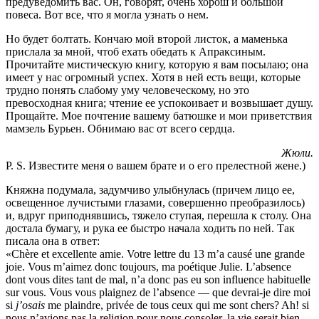
предуведомить вас. Он, говорят, очень хорош и большой
повеса. Вот все, что я могла узнать о нем.
Но будет болтать. Кончаю мой второй листок, а маменька
прислала за мной, чтоб ехать обедать к Апраксиным.
Прочитайте мистическую книгу, которую я вам посылаю; она
имеет у нас огромный успех. Хотя в ней есть вещи, которые
трудно понять слабому уму человеческому, но это
превосходная книга; чтение ее успокоивает и возвышает душу.
Прощайте. Мое почтение вашему батюшке и мои приветствия
мамзель Бурьен. Обнимаю вас от всего сердца.
Жюли.
P. S. Известите меня о вашем брате и о его прелестной жене.)
Княжна подумала, задумчиво улыбнулась (причем лицо ее,
освещенное лучистыми глазами, совершенно преобразилось)
и, вдруг приподнявшись, тяжело ступая, перешла к столу. Она
достала бумагу, и рука ее быстро начала ходить по ней. Так
писала она в ответ:
«Chère et excellente amie. Votre lettre du 13 m’a causé une grande
joie. Vous m’aimez donc toujours, ma poétique Julie. L’absence
dont vous dites tant de mal, n’a donc pas eu son influence habituelle
sur vous. Vous vous plaignez de l’absence — que devrai-je dire moi
si
j’osais
me plaindre, privée de tous ceux qui me sont chers? Ah! si
nous n’avions pas la religion pour nous consoler, la vie serait bien