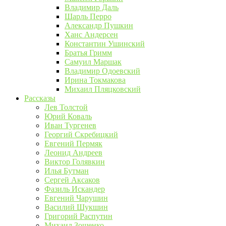
Владимир Даль
Шарль Перро
Александр Пушкин
Ханс Андерсен
Константин Ушинский
Братья Гримм
Самуил Маршак
Владимир Одоевский
Ирина Токмакова
Михаил Пляцковский
Рассказы
Лев Толстой
Юрий Коваль
Иван Тургенев
Георгий Скребицкий
Евгений Пермяк
Леонид Андреев
Виктор Голявкин
Илья Бутман
Сергей Аксаков
Фазиль Искандер
Евгений Чарушин
Василий Шукшин
Григорий Распутин
Михаил Зощенко