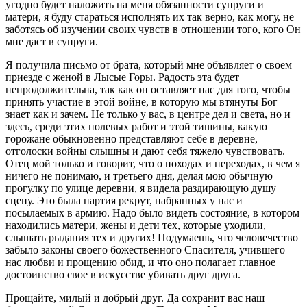
угодно будет наложить на меня обязанности супруги и
матери, я буду стараться исполнять их так верно, как могу, не
заботясь об изучении своих чувств в отношении того, кого Он
мне даст в супруги.
Я получила письмо от брата, который мне объявляет о своем
приезде с женой в Лысые Горы. Радость эта будет
непродолжительна, так как он оставляет нас для того, чтобы
принять участие в этой войне, в которую мы втянуты Бог
знает как и зачем. Не только у вас, в центре дел и света, но и
здесь, среди этих полевых работ и этой тишины, какую
горожане обыкновенно представляют себе в деревне,
отголоски войны слышны и дают себя тяжело чувствовать.
Отец мой только и говорит, что о походах и переходах, в чем я
ничего не понимаю, и третьего дня, делая мою обычную
прогулку по улице деревни, я видела раздирающую душу
сцену. Это была партия рекрут, набранных у нас и
посылаемых в армию. Надо было видеть состояние, в котором
находились матери, жены и дети тех, которые уходили,
слышать рыдания тех и других! Подумаешь, что человечество
забыло законы своего божественного Спасителя, учившего
нас любви и прощению обид, и что оно полагает главное
достоинство свое в искусстве убивать друг друга.
Прощайте, милый и добрый друг. Да сохранит вас наш