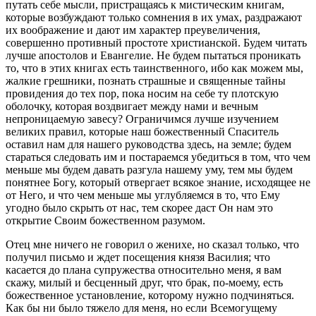
путать себе мысли, пристращаясь к мистическим книгам,
которые возбуждают только сомнения в их умах, раздражают
их воображение и дают им характер преувеличения,
совершенно противный простоте христианской. Будем читать
лучше апостолов и Евангелие. Не будем пытаться проникать
то, что в этих книгах есть таинственного, ибо как можем мы,
жалкие грешники, познать страшные и священные тайны
провидения до тех пор, пока носим на себе ту плотскую
оболочку, которая воздвигает между нами и вечным
непроницаемую завесу? Ограничимся лучше изучением
великих правил, которые наш божественный Спаситель
оставил нам для нашего руководства здесь, на земле; будем
стараться следовать им и постараемся убедиться в том, что чем
меньше мы будем давать разгула нашему уму, тем мы будем
понятнее Богу, который отвергает всякое знание, исходящее не
от Него, и что чем меньше мы углубляемся в то, что Ему
угодно было скрыть от нас, тем скорее даст Он нам это
открытие Своим божественном разумом.
Отец мне ничего не говорил о женихе, но сказал только, что
получил письмо и ждет посещения князя Василия; что
касается до плана супружества относительно меня, я вам
скажу, милый и бесценный друг, что брак, по-моему, есть
божественное установление, которому нужно подчиняться.
Как бы ни было тяжело для меня, но если Всемогущему