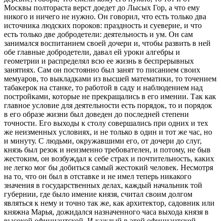
Москвы полтораста верст доедет до Лысых Гор, а что ему
никого и ничего не нужно. Он говорил, что есть только два
источника людских пороков: праздность и суеверие, и что
есть только две добродетели: деятельность и ум. Он сам
занимался воспитанием своей дочери и, чтобы развить в ней
обе главные добродетели, давал ей уроки алгебры и
геометрии и распределял всю ее жизнь в беспрерывных
занятиях. Сам он постоянно был занят то писанием своих
мемуаров, то выкладками из высшей математики, то точением
табакерок на станке, то работой в саду и наблюдением над
постройками, которые не прекращались в его имении. Так как
главное условие для деятельности есть порядок, то и порядок
в его образе жизни был доведен до последней степени
точности. Его выходы к столу совершались при одних и тех
же неизменных условиях, и не только в один и тот же час, но
и минуту. С людьми, окружавшими его, от дочери до слуг,
князь был резок и неизменно требователен, и потому, не быв
жестоким, он возбуждал к себе страх и почтительность, каких
не легко мог бы добиться самый жестокий человек. Несмотря
на то, что он был в отставке и не имел теперь никакого
значения в государственных делах, каждый начальник той
губернии, где было имение князя, считал своим долгом
являться к нему и точно так же, как архитектор, садовник или
княжна Марья, дожидался назначенного часа выхода князя в
высокой официантской. И каждый в этой официантской