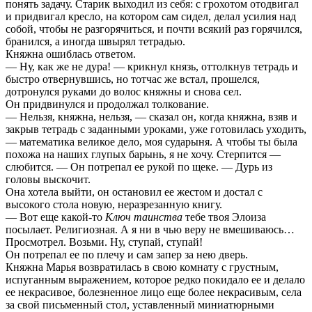
понять задачу. Старик выходил из себя: с грохотом отодвигал
и придвигал кресло, на котором сам сидел, делал усилия над
собой, чтобы не разгорячиться, и почти всякий раз горячился,
бранился, а иногда швырял тетрадью.
Княжна ошиблась ответом.
— Ну, как же не дура! — крикнул князь, оттолкнув тетрадь и
быстро отвернувшись, но тотчас же встал, прошелся,
дотронулся руками до волос княжны и снова сел.
Он придвинулся и продолжал толкование.
— Нельзя, княжна, нельзя, — сказал он, когда княжна, взяв и
закрыв тетрадь с заданными уроками, уже готовилась уходить,
— математика великое дело, моя сударыня. А чтобы ты была
похожа на наших глупых барынь, я не хочу. Стерпится —
слюбится. — Он потрепал ее рукой по щеке. — Дурь из
головы выскочит.
Она хотела выйти, он остановил ее жестом и достал с
высокого стола новую, неразрезанную книгу.
— Вот еще какой-то
Ключ таинства
тебе твоя Элоиза
посылает. Религиозная. А я ни в чью веру не вмешиваюсь…
Просмотрел. Возьми. Ну, ступай, ступай!
Он потрепал ее по плечу и сам запер за нею дверь.
Княжна Марья возвратилась в свою комнату с грустным,
испуганным выражением, которое редко покидало ее и делало
ее некрасивое, болезненное лицо еще более некрасивым, села
за свой письменный стол, уставленный миниатюрными