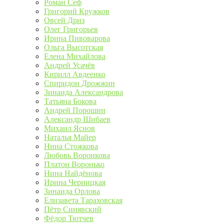
Роман Сеф
Григорий Кружков
Овсей Дриз
Олег Григорьев
Ирина Пивоварова
Ольга Высотская
Елена Михайлова
Андрей Усачёв
Кирилл Авдеенко
Спиридон Дрожжин
Зинаида Александрова
Татьяна Бокова
Андрей Порошин
Александр Шибаев
Михаил Яснов
Наталья Майер
Нина Стожкова
Любовь Воронкова
Платон Воронько
Нина Найдёнова
Ирина Черницкая
Зинаида Орлова
Елизавета Тараховская
Пётр Синявский
Фёдор Тютчев