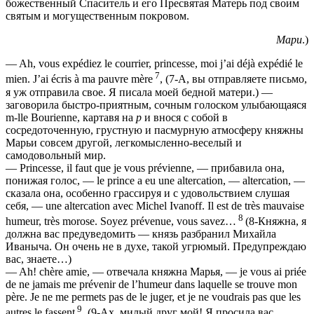
божественный Спаситель и его Пресвятая Матерь под своим
святым и могущественным покровом.
Мари
.)
— Ah, vous expédiez le courrier, princesse, moi j’ai déjà expédié le
7
mien. J’ai écris à ma pauvre mère
, (7-А, вы отправляете письмо,
я уж отправила свое. Я писала моей бедной матери.) —
заговорила быстро-приятным, сочным голоском улыбающаяся
m-lle Bourienne, картавя на
р
и внося с собой в
сосредоточенную, грустную и пасмурную атмосферу княжны
Марьи совсем другой, легкомысленно-веселый и
самодовольный мир.
— Princesse, il faut que je vous prévienne, — прибавила она,
понижая голос, — le prince a eu une altercation, — altercation, —
сказала она, особенно грассируя и с удовольствием слушая
себя, — une altercation avec Michel Ivanoff. Il est de très mauvaise
8
humeur, très morose. Soyez prévenue, vous savez…
(8-Княжна, я
должна вас предуведомить — князь разбранил Михайла
Иваныча. Он очень не в духе, такой угрюмый. Предупреждаю
вас, знаете…)
— Ah! chère amie, — отвечала княжна Марья, — je vous ai priée
de ne jamais me prévenir de l’humeur dans laquelle se trouve mon
père. Je ne me permets pas de le juger, et je ne voudrais pas que les
9
autres le fassent
. (9-Ах, милый друг мой! Я просила вас