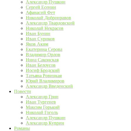
Александр Пушкин
Сергей Есенин
Афанасий Фет
Николай Добронравов
Александр Твардовский
Николай Некрасов
Иван Бунин
Иван Суриков
Яков Аким
Екатерина Серова
Владимир Орлов
Нина Саконская
Иван Белоусов
Иосиф Бродский
Татьяна Ровицкая
Юрий Владимиров
Александр Введенский
Повести
Александр Грин
Иван Тургенев
Максим Горький
Николай Гоголь
Александр Пушкин
Александр Куприн
Романы