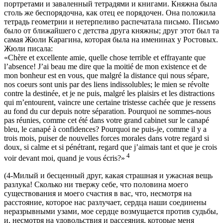
портретами и заваленный тетрадями и книгами. Княжна была
столь же беспорядочна, как отец ее порядочен. Она положила
тетрадь геометрии и нетерпеливо распечатала письмо. Письмо
было от ближайшего с детства друга княжны; друг этот был та
самая Жюли Карагина, которая была на именинах у Ростовых.
Жюли писала:
«Chère et excellente amie, quelle chose terrible et effrayante que
l’absence! J’ai beau me dire que la moitié de mon existence et de
mon bonheur est en vous, que malgré la distance qui nous sépare,
nos coeurs sont unis par des liens indissolubles; le mien se révolte
contre la destinée, et je ne puis, malgré les plaisirs et les distractions
qui m’entourent, vaincre une certaine tristesse cachée que je ressens
au fond du cur depuis notre séparation. Pourquoi ne sommes-nous
pas réunies, comme cet été dans votre grand cabinet sur le canapé
bleu, le canapé à confidences? Pourquoi ne puis-je, comme il y a
trois mois, puiser de nouvelles forces morales dans votre regard si
doux, si calme et si pénétrant, regard que j’aimais tant et que je crois
4
voir devant moi, quand je vous écris?»
(4-Милый и бесценный друг, какая страшная и ужасная вещь
разлука! Сколько ни твержу себе, что половина моего
существования и моего счастия в вас, что, несмотря на
расстояние, которое нас разлучает, сердца наши соединены
неразрывными узами, мое сердце возмущается против судьбы,
и, несмотря на удовольствия и рассеяния, которые меня