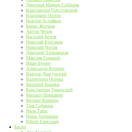
Дмитрий Мамин-Сибиряк
Константин Паустовский
Владимир Орлов
Виктор Астафьев
Борис Житков
Антон Чехов
Василий Белов
Николай Булгаков
Николай Носов
Дмитрий Тихомиров
Максим Горький
Иван Бунин
Александр Куприн
Виктор Драгунский
Валентина Осеева
Виталий Бианки
Константин Ушинский
Михаил Пришвин
Феликс Кривин
Тим Собакин
Яков Тайц
Нина Артюхова
Юрий Ермолаев
Басни