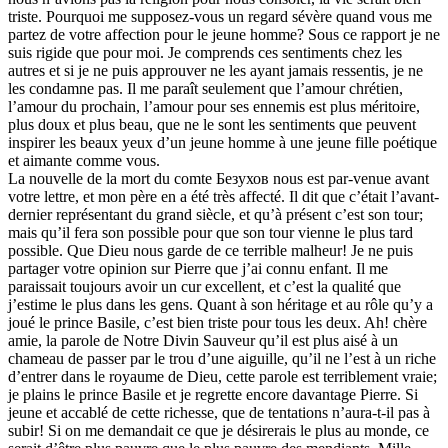
triste. Pourquoi me supposez-vous un regard sévère quand vous me
partez de votre affection pour le jeune homme? Sous ce rapport je ne
suis rigide que pour moi. Je comprends ces sentiments chez les
autres et si je ne puis approuver ne les ayant jamais ressentis, je ne
les condamne pas. Il me paraît seulement que l’amour chrétien,
l’amour du prochain, l’amour pour ses ennemis est plus méritoire,
plus doux et plus beau, que ne le sont les sentiments que peuvent
inspirer les beaux yeux d’un jeune homme à une jeune fille poétique
et aimante comme vous.
La nouvelle de la mort du comte Безухов nous est par-venue avant
votre lettre, et mon père en a été très affecté. Il dit que c’était l’avant-
dernier représentant du grand siècle, et qu’à présent c’est son tour;
mais qu’il fera son possible pour que son tour vienne le plus tard
possible. Que Dieu nous garde de ce terrible malheur! Je ne puis
partager votre opinion sur Pierre que j’ai connu enfant. Il me
paraissait toujours avoir un cur excellent, et c’est la qualité que
j’estime le plus dans les gens. Quant à son héritage et au rôle qu’y a
joué le prince Basile, c’est bien triste pour tous les deux. Ah! chère
amie, la parole de Notre Divin Sauveur qu’il est plus aisé à un
chameau de passer par le trou d’une aiguille, qu’il ne l’est à un riche
d’entrer dans le royaume de Dieu, cette parole est terriblement vraie;
je plains le prince Basile et je regrette encore davantage Pierre. Si
jeune et accablé de cette richesse, que de tentations n’aura-t-il pas à
subir! Si on me demandait ce que je désirerais le plus au monde, ce