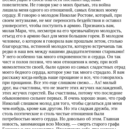
повелителем. Не говоря уже о моих братьях, эта война
лишила меня одного из отношений, самых близких моему
сердцу. Я говорю о молодом Николае Ростове, который, при
своем энтузиазме, не мог переносить бездействия и оставил
университет, чтобы поступить в армию. Признаюсь вам,
милая Мари, что, несмотря на его чрезвычайную молодость,
отъезд его в армию был для меня большим горем. В молодом
человеке, о котором я говорила вам прошлым летом, столько
благородства, истинной молодости, которую встречаешь так
редко в наш век между нашими двадцатилетними стариками!
У него особенно так много откровенности и сердца. Он так
чист и полон поэзии, что мои отношения к нему, при всей
мимолетности своей, были одною из самых сладостных отрад
моего бедного сердца, которое уже так много страдало. Я вам
расскажу когда-нибудь наше прощание и все, что говорилось
при прощании. Все это еще слишком свежо… Ах! милый
друг, вы счастливы, что не знаете этих жгучих наслаждений,
этих жгучих горестей. Вы счастливы, потому что последние
обыкновенно сильнее первых. Я очень хорошо знаю, что граф
Николай слишком молод для того, чтобы сделаться для меня
чем-нибудь, кроме как другом. Но эта сладкая дружба, эти
столь поэтические и столь чистые отношения были
потребностью моего сердца. Но довольно об этом. Главная
новость, занимающая всю Москву, — смерть старого графа