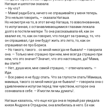
Наташе и шепотом сказала:
— Ну что?
— Мама! ради Бога, ничего не спрашивайте у меня теперь.
Это нельзя говорить, — сказала Наташа.
Но несмотря на то, в этот вечер Наташа, то взволнованная,
то испуганная, с останавливающимися глазами лежала
долго в постели матери. То она рассказывала ей, как он
хвалил ее, то, как он говорил, что поедет за границу, то, что
он спрашивал, где они будут жить это лето, то, как он
спрашивал ее про Бориса.
— Но такого, такого… со мной никогда не бывало! — говорила
она. — Только мне страшно при нем, мне всегда страшно при
нем, что это значит? Значит, что это настоящее, да? Мама,
вы спите?
— Нет, душа моя, мне самой страшно, — отвечала мать. —
Иди.
— Все равно я не буду спать. Что за глупости спать! Мамаша,
мамаша, такого со мной никогда не бывало! — говорила она с
удивлением и испугом перед тем чувством, которое она
сознавала в себе. — И могли ли мы думать!..
Наташе казалось, что еще когда она в первый раз увидала
князя Андрея в Отрадном, она влюбилась в него. Ее как