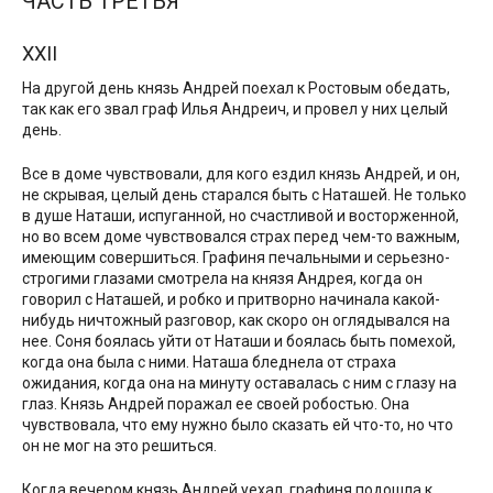
ЧАСТЬ ТРЕТЬЯ
XXII
На другой день князь Андрей поехал к Ростовым обедать,
так как его звал граф Илья Андреич, и провел у них целый
день.
Все в доме чувствовали, для кого ездил князь Андрей, и он,
не скрывая, целый день старался быть с Наташей. Не только
в душе Наташи, испуганной, но счастливой и восторженной,
но во всем доме чувствовался страх перед чем-то важным,
имеющим совершиться. Графиня печальными и серьезно-
строгими глазами смотрела на князя Андрея, когда он
говорил с Наташей, и робко и притворно начинала какой-
нибудь ничтожный разговор, как скоро он оглядывался на
нее. Соня боялась уйти от Наташи и боялась быть помехой,
когда она была с ними. Наташа бледнела от страха
ожидания, когда она на минуту оставалась с ним с глазу на
глаз. Князь Андрей поражал ее своей робостью. Она
чувствовала, что ему нужно было сказать ей что-то, но что
он не мог на это решиться.
Когда вечером князь Андрей уехал, графиня подошла к