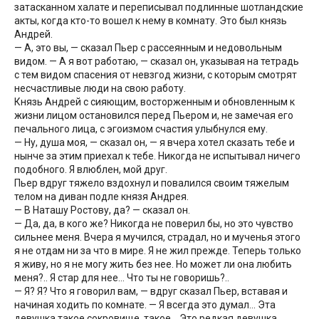
затасканном халате и переписывал подлинные шотландские
акты, когда кто-то вошел к нему в комнату. Это был князь
Андрей.
— А, это вы, — сказал Пьер с рассеянным и недовольным
видом. — А я вот работаю, — сказал он, указывая на тетрадь
с тем видом спасения от невзгод жизни, с которым смотрят
несчастливые люди на свою работу.
Князь Андрей с сияющим, восторженным и обновленным к
жизни лицом остановился перед Пьером и, не замечая его
печального лица, с эгоизмом счастия улыбнулся ему.
— Ну, душа моя, — сказал он, — я вчера хотел сказать тебе и
нынче за этим приехал к тебе. Никогда не испытывал ничего
подобного. Я влюблен, мой друг.
Пьер вдруг тяжело вздохнул и повалился своим тяжелым
телом на диван подле князя Андрея.
— В Наташу Ростову, да? — сказал он.
— Да, да, в кого же? Никогда не поверил бы, но это чувство
сильнее меня. Вчера я мучился, страдал, но и мученья этого
я не отдам ни за что в мире. Я не жил прежде. Теперь только
я живу, но я не могу жить без нее. Но может ли она любить
меня?.. Я стар для нее… Что ты не говоришь?..
— Я? Я? Что я говорил вам, — вдруг сказал Пьер, вставая и
начиная ходить по комнате. — Я всегда это думал… Эта
девушка такое сокровище, такое… Это редкая девушка…