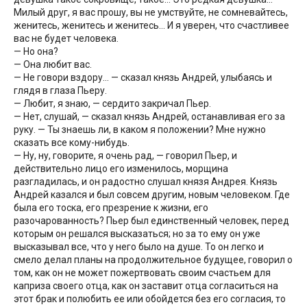
Милый друг, я вас прошу, вы не умствуйте, не сомневайтесь,
женитесь, женитесь и женитесь… И я уверен, что счастливее
вас не будет человека.
— Но она?
— Она любит вас.
— Не говори вздору… — сказал князь Андрей, улыбаясь и
глядя в глаза Пьеру.
— Любит, я знаю, — сердито закричал Пьер.
— Нет, слушай, — сказал князь Андрей, останавливая его за
руку. — Ты знаешь ли, в каком я положении? Мне нужно
сказать все кому-нибудь.
— Ну, ну, говорите, я очень рад, — говорил Пьер, и
действительно лицо его изменилось, морщина
разгладилась, и он радостно слушал князя Андрея. Князь
Андрей казался и был совсем другим, новым человеком. Где
была его тоска, его презрение к жизни, его
разочарованность? Пьер был единственный человек, перед
которым он решался высказаться; но за то ему он уже
высказывал все, что у него было на душе. То он легко и
смело делал планы на продолжительное будущее, говорил о
том, как он не может пожертвовать своим счастьем для
каприза своего отца, как он заставит отца согласиться на
этот брак и полюбить ее или обойдется без его согласия, то