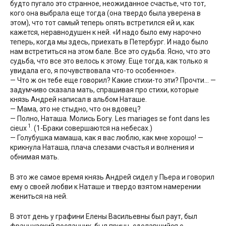
будто пугало это странное, неожиданное счастье, что тот,
кого она выбрала еще тогда (она твердо была уверена в
этом), что тот самый теперь опять встретился ей и, как
кажется, неравнодушен к ней. «И надо было ему нарочно
теперь, когда мы здесь, приехать в Петербург. И надо было
нам встретиться на этом бале. Все это судьба. Ясно, что это
судьба, что все это велось к этому. Еще тогда, как только я
увидала его, я почувствовала что-то особенное».
— Что ж он тебе еще говорил? Какие стихи-то эти? Прочти… —
задумчиво сказала мать, спрашивая про стихи, которые
князь Андрей написал в альбом Наташе.
— Мама, это не стыдно, что он вдовец?
— Полно, Наташа. Молись Богу. Les mariages se font dans les
1
cieux
. (1-Браки совершаются на небесах.)
— Голубушка мамаша, как я вас люблю, как мне хорошо! —
крикнула Наташа, плача слезами счастья и волнения и
обнимая мать.
В это же самое время князь Андрей сидел у Пьера и говорил
ему о своей любви к Наташе и твердо взятом намерении
жениться на ней.
В этот день у графини Елены Васильевны был раут, был
французский посланник, был принц, сделавшийся с