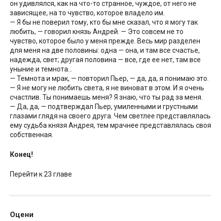
он удивлялся, как на что-то странное, чуждое, от него не
зависящее, на то чувство, которое владело им.
— Я бы не поверил тому, кто бы мне сказал, что я могу так
любить, — говорил князь Андрей. — Это совсем не то
чувство, которое было у меня прежде. Весь мир разделен
для меня на две половины: одна — она, и там все счастье,
надежда, свет; другая половина — все, где ее нет, там все
уныние и темнота…
— Темнота и мрак, — повторил Пьер, — да, да, я понимаю это.
— Я не могу не любить света, я не виноват в этом. И я очень
счастлив. Ты понимаешь меня? Я знаю, что ты рад за меня.
— Да, да, — подтверждал Пьер, умиленными и грустными
глазами глядя на своего друга. Чем светлее представлялась
ему судьба князя Андрея, тем мрачнее представлялась своя
собственная.
Конец!
Перейти к 23 главе
Оцени