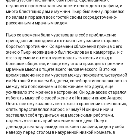
недавнего времени частым посетителем дома графини, и
много блестящих дам и мужчин. Пьер был внизу, прошелся
по залам и поразил всех гостей своим сосредоточенно-
рассеянным и мрачным видом.
Пьер со времени бала чувствовал в себе приближение
припадков ипохондрии и с отчаянным усилием старался
бороться против них. Со времени сближения принца с его
женою Пьер неожиданно был пожалован в камергеры, и с
этого времени он стал чувствовать тяжесть и стыд в
большом обществе, и чаще ему стали приходить прежние
мрачные мысли о тщете всего человеческого. В это же
время замеченное им чувство между покровительствуемой
им Наташей и князем Андреем, своей противоположностью
между его положением и положением его друга, еще
усиливало это мрачное настроение. Он одинаково старался
избегать мыслей о своей жене и о Наташе и князе Андрее.
Опять все ему казалось ничтожно в сравнении с вечностью,
опять представлялся вопрос: к чему? И он дни и ночи
заставлял себя трудиться над масонскими работами,
надеясь отогнать приближение злого духа. Пьер в
двенадцатом часу, выйдя из покоев графини, сидел у себя
наверху перед столом в накуренной низкой комнате, в