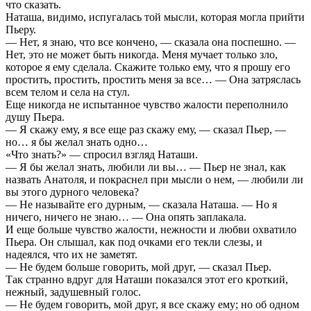
что сказать.
Наташа, видимо, испугалась той мысли, которая могла прийти
Пьеру.
— Нет, я знаю, что все кончено, — сказала она поспешно. —
Нет, это не может быть никогда. Меня мучает только зло,
которое я ему сделала. Скажите только ему, что я прошу его
простить, простить, простить меня за все… — Она затряслась
всем телом и села на стул.
Еще никогда не испытанное чувство жалости переполнило
душу Пьера.
— Я скажу ему, я все еще раз скажу ему, — сказал Пьер, —
но… я бы желал знать одно…
«Что знать?» — спросил взгляд Наташи.
— Я бы желал знать, любили ли вы… — Пьер не знал, как
назвать Анатоля, и покраснел при мысли о нем, — любили ли
вы этого дурного человека?
— Не называйте его дурным, — сказала Наташа. — Но я
ничего, ничего не знаю… — Она опять заплакала.
И еще больше чувство жалости, нежности и любви охватило
Пьера. Он слышал, как под очками его текли слезы, и
надеялся, что их не заметят.
— Не будем больше говорить, мой друг, — сказал Пьер.
Так странно вдруг для Наташи показался этот его кроткий,
нежный, задушевный голос.
— Не будем говорить, мой друг, я все скажу ему; но об одном