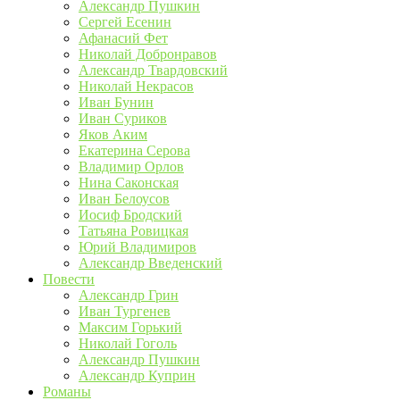
Александр Пушкин
Сергей Есенин
Афанасий Фет
Николай Добронравов
Александр Твардовский
Николай Некрасов
Иван Бунин
Иван Суриков
Яков Аким
Екатерина Серова
Владимир Орлов
Нина Саконская
Иван Белоусов
Иосиф Бродский
Татьяна Ровицкая
Юрий Владимиров
Александр Введенский
Повести
Александр Грин
Иван Тургенев
Максим Горький
Николай Гоголь
Александр Пушкин
Александр Куприн
Романы