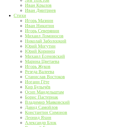
Лев Толстой
Иван Крылов
Иван Дмитриев
Стихи
Игорь Мазнин
Иван Никитин
Игорь Северянин
Михаил Ломоносов
Николай Заболоцкий
Юрий Могутин
Юрий Коринец
Михаил Есеновский
Марина Цветаева
Игорь Жуков
Резеда Валеева
Станислав Востоков
Иоганн Гёте
Кир Булычёв
Осип Мандельштам
Борис Пастернак
Владимир Маяковский
Давид Самойлов
Константин Симонов
Леонид Яхин
Александр Блок