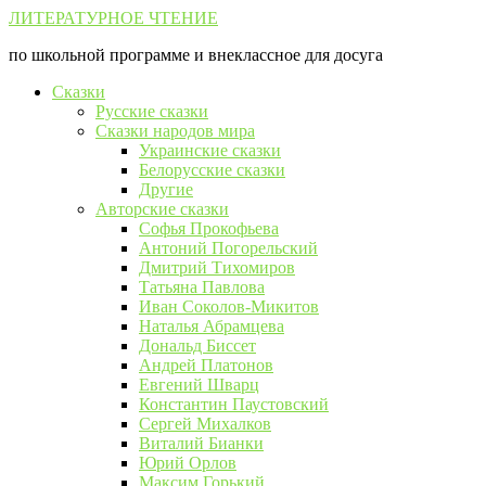
Перейти
ЛИТЕРАТУРНОЕ ЧТЕНИЕ
к
по школьной программе и внеклассное для досуга
контенту
Сказки
Русские сказки
Сказки народов мира
Украинские сказки
Белорусские сказки
Другие
Авторские сказки
Софья Прокофьева
Антоний Погорельский
Дмитрий Тихомиров
Татьяна Павлова
Иван Соколов-Микитов
Наталья Абрамцева
Дональд Биссет
Андрей Платонов
Евгений Шварц
Константин Паустовский
Сергей Михалков
Виталий Бианки
Юрий Орлов
Максим Горький