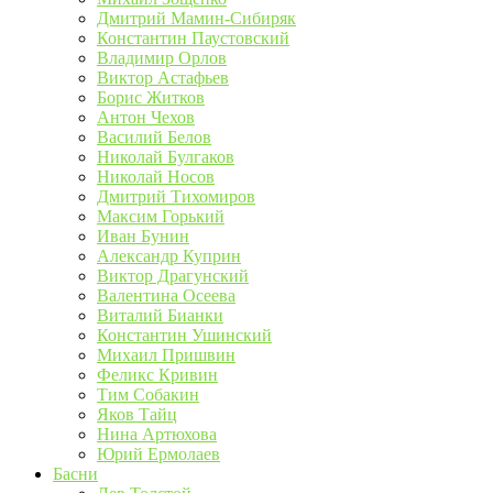
Дмитрий Мамин-Сибиряк
Константин Паустовский
Владимир Орлов
Виктор Астафьев
Борис Житков
Антон Чехов
Василий Белов
Николай Булгаков
Николай Носов
Дмитрий Тихомиров
Максим Горький
Иван Бунин
Александр Куприн
Виктор Драгунский
Валентина Осеева
Виталий Бианки
Константин Ушинский
Михаил Пришвин
Феликс Кривин
Тим Собакин
Яков Тайц
Нина Артюхова
Юрий Ермолаев
Басни