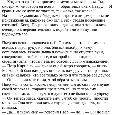
— Когда это графиня приедет, измучила меня совсем. Ты,
смотри ж, не говори ей всего, — обратилась она к Пьеру. — И
бранить-то ее духу не хватает, так жалка, так жалка!
Наташа, исхудавшая, с бледным и строгим лицом (совсем не
пристыженная, какою ее ожидал Пьер), стояла посередине
гостиной. Когда Пьер показался в двери, она заторопилась,
очевидно в нерешительности, подойти ли к нему, или
подождать его.
Пьер поспешно подошел к ней. Он думал, что она ему, как
всегда, подаст руку; но она, близко подойдя к нему,
остановилась, тяжело дыша и безжизненно опустив руки,
совершенно в той же позе, в которой она выходила на
середину залы, чтобы петь, но совсем с другим выражением.
— Петр Кирилыч, — начала она быстро говорить, — князь
Болконский был вам друг, он и есть вам друг, — поправилась
она (ей казалось, что все только было и что теперь все другое).
— Он говорил мне тогда, чтоб обратиться к вам…
Пьер молча сопел носом, глядя на нее. Он до сих пор в душе
своей упрекал и старался презирать ее; но теперь ему
сделалось так жалко ее, что в душе его не было места упреку.
— Он теперь здесь, скажите ему… чтоб он прост… простил
меня. — Она остановилась и еще чаще стала дышать, но не
плакала.
— Да… я скажу ему, — говорил Пьер, — но… — Он не знал,