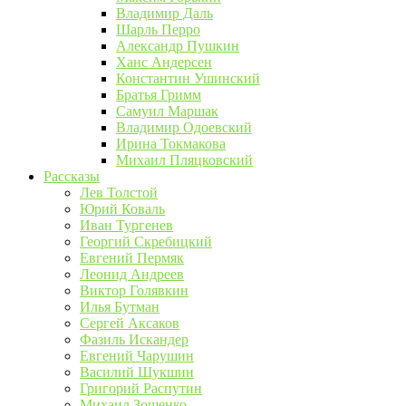
Владимир Даль
Шарль Перро
Александр Пушкин
Ханс Андерсен
Константин Ушинский
Братья Гримм
Самуил Маршак
Владимир Одоевский
Ирина Токмакова
Михаил Пляцковский
Рассказы
Лев Толстой
Юрий Коваль
Иван Тургенев
Георгий Скребицкий
Евгений Пермяк
Леонид Андреев
Виктор Голявкин
Илья Бутман
Сергей Аксаков
Фазиль Искандер
Евгений Чарушин
Василий Шукшин
Григорий Распутин
Михаил Зощенко