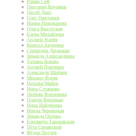
Роман Сеф
Григорий Кружков
Овсей Дриз
Олег Григорьев
Ирина Пивоварова
Ольга Высотская
Елена Михайлова
Андрей Усачёв
Кирилл Авдеенко
Спиридон Дрожжин
Зинаида Александрова
Татьяна Бокова
Андрей Порошин
Александр Шибаев
Михаил Яснов
Наталья Майер
Нина Стожкова
Любовь Воронкова
Платон Воронько
Нина Найдёнова
Ирина Черницкая
Зинаида Орлова
Елизавета Тараховская
Пётр Синявский
Фёдор Тютчев