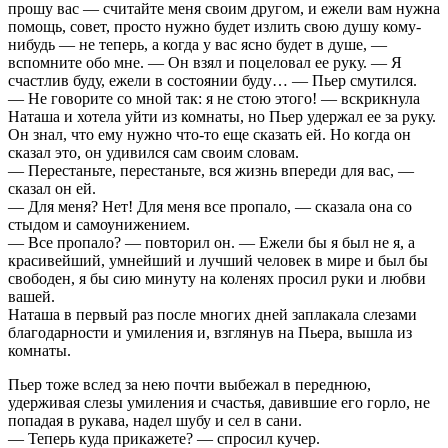
прошу вас — считайте меня своим другом, и ежели вам нужна
помощь, совет, просто нужно будет излить свою душу кому-
нибудь — не теперь, а когда у вас ясно будет в душе, —
вспомните обо мне. — Он взял и поцеловал ее руку. — Я
счастлив буду, ежели в состоянии буду… — Пьер смутился.
— Не говорите со мной так: я не стою этого! — вскрикнула
Наташа и хотела уйти из комнаты, но Пьер удержал ее за руку.
Он знал, что ему нужно что-то еще сказать ей. Но когда он
сказал это, он удивился сам своим словам.
— Перестаньте, перестаньте, вся жизнь впереди для вас, —
сказал он ей.
— Для меня? Нет! Для меня все пропало, — сказала она со
стыдом и самоунижением.
— Все пропало? — повторил он. — Ежели бы я был не я, а
красивейший, умнейший и лучший человек в мире и был бы
свободен, я бы сию минуту на коленях просил руки и любви
вашей.
Наташа в первый раз после многих дней заплакала слезами
благодарности и умиления и, взглянув на Пьера, вышла из
комнаты.
Пьер тоже вслед за нею почти выбежал в переднюю,
удерживая слезы умиления и счастья, давившие его горло, не
попадая в рукава, надел шубу и сел в сани.
— Теперь куда прикажете? — спросил кучер.