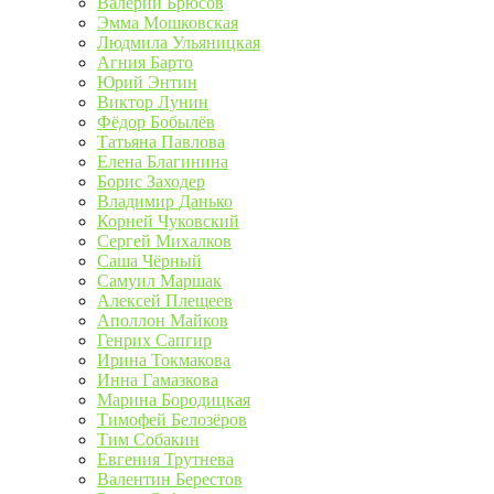
Валерий Брюсов
Эмма Мошковская
Людмила Ульяницкая
Агния Барто
Юрий Энтин
Виктор Лунин
Фёдор Бобылёв
Татьяна Павлова
Елена Благинина
Борис Заходер
Владимир Данько
Корней Чуковский
Сергей Михалков
Саша Чёрный
Самуил Маршак
Алексей Плещеев
Аполлон Майков
Генрих Сапгир
Ирина Токмакова
Инна Гамазкова
Марина Бородицкая
Тимофей Белозёров
Тим Собакин
Евгения Трутнева
Валентин Берестов