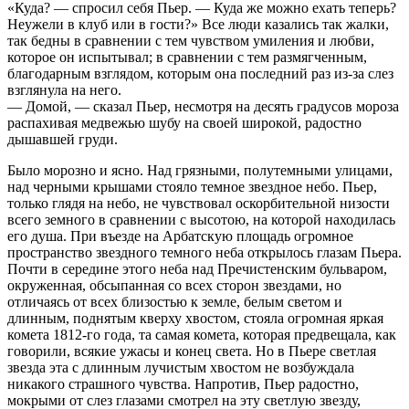
«Куда? — спросил себя Пьер. — Куда же можно ехать теперь?
Неужели в клуб или в гости?» Все люди казались так жалки,
так бедны в сравнении с тем чувством умиления и любви,
которое он испытывал; в сравнении с тем размягченным,
благодарным взглядом, которым она последний раз из-за слез
взглянула на него.
— Домой, — сказал Пьер, несмотря на десять градусов мороза
распахивая медвежью шубу на своей широкой, радостно
дышавшей груди.
Было морозно и ясно. Над грязными, полутемными улицами,
над черными крышами стояло темное звездное небо. Пьер,
только глядя на небо, не чувствовал оскорбительной низости
всего земного в сравнении с высотою, на которой находилась
его душа. При въезде на Арбатскую площадь огромное
пространство звездного темного неба открылось глазам Пьера.
Почти в середине этого неба над Пречистенским бульваром,
окруженная, обсыпанная со всех сторон звездами, но
отличаясь от всех близостью к земле, белым светом и
длинным, поднятым кверху хвостом, стояла огромная яркая
комета 1812-го года, та самая комета, которая предвещала, как
говорили, всякие ужасы и конец света. Но в Пьере светлая
звезда эта с длинным лучистым хвостом не возбуждала
никакого страшного чувства. Напротив, Пьер радостно,
мокрыми от слез глазами смотрел на эту светлую звезду,