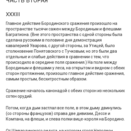
ЧАСТЬ ВТОРАЯ
XXXIII
Главное действие Бородинского сражения произошло на
пространстве тысячи сажен между Бородиным и флешами
Багратиона. (Вне этого пространства с одной стороны была
сделана русскими в половине дня демонстрация
кавалерией Уварова, с другой стороны, за Утицей, было
столкновение Понятовского с Тучковым; но это были два
отдельные и слабые действия в сравнении с тем, что
происходило в середине поля сражения.) На поле между
Бородиным и флешами у леса, на открытом и видном с обеих
сторон протяжении, произошло главное действие сражения,
самым простым, бесхитростным образом.
Сражение началось канонадой с обеих сторон из нескольких
сотен орудий.
Потом, когда дым застлал все поле, в этом дыму двинулись
(со стороны французов) справа две дивизии, Дессе и
Компана, на флеши, и слева полки вице-короля на Бородино.
От Шевардинского редута, на котором стоял Наполеон,