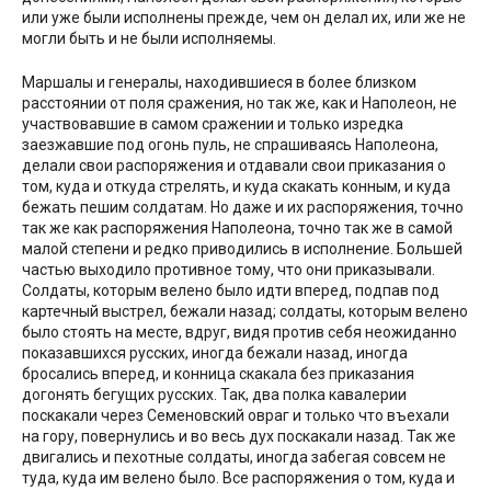
или уже были исполнены прежде, чем он делал их, или же не
могли быть и не были исполняемы.
Маршалы и генералы, находившиеся в более близком
расстоянии от поля сражения, но так же, как и Наполеон, не
участвовавшие в самом сражении и только изредка
заезжавшие под огонь пуль, не спрашиваясь Наполеона,
делали свои распоряжения и отдавали свои приказания о
том, куда и откуда стрелять, и куда скакать конным, и куда
бежать пешим солдатам. Но даже и их распоряжения, точно
так же как распоряжения Наполеона, точно так же в самой
малой степени и редко приводились в исполнение. Большей
частью выходило противное тому, что они приказывали.
Солдаты, которым велено было идти вперед, подпав под
картечный выстрел, бежали назад; солдаты, которым велено
было стоять на месте, вдруг, видя против себя неожиданно
показавшихся русских, иногда бежали назад, иногда
бросались вперед, и конница скакала без приказания
догонять бегущих русских. Так, два полка кавалерии
поскакали через Семеновский овраг и только что въехали
на гору, повернулись и во весь дух поскакали назад. Так же
двигались и пехотные солдаты, иногда забегая совсем не
туда, куда им велено было. Все распоряжения о том, куда и