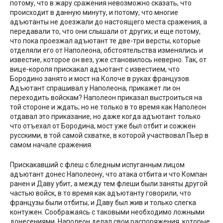
потому, что в жару сражения невозможно сказать, что
происходит в данную минуту, и потому, что многие
адъютанты не доезжали до настоящего места сражения, а
передавали то, что они слышали от других; и еще потому,
что пока проезжал адъютант те две-три версты, которые
отделяли его от Наполеона, обстоятельства изменялись и
известие, которое он вез, уже становилось неверно. Так, от
вице-короля прискакал адъютант с известием, что
Бородино занято и мост на Колоче в руках французов.
Адъютант спрашивал у Наполеона, прикажет ли он
переходить войскам? Наполеон приказал выстроиться на
той стороне и ждать; но не только в то время как Наполеон
отдавал это приказание, но даже когда адъютант только
что отъехал от Бородина, мост уже был отбит и сожжен
русскими, в той самой схватке, в которой участвовал Пьер в
самом начале сражения.
Прискакавший с флеш с бледным испуганным лицом
адъютант донес Наполеону, что атака отбита и что Компан
ранен и Даву убит, а между тем флеши были заняты другой
частью войск, в то время как адъютанту говорили, что
французы были отбиты, и Даву был жив и только слегка
контужен. Соображаясь с таковыми необходимо ложными
донесениями, Наполеон делал свои распоряжения, которые