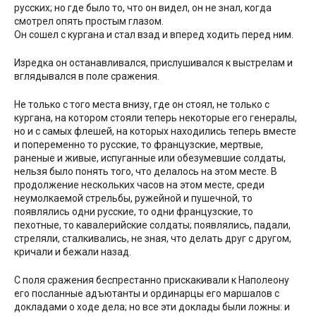
русских; но где было то, что он видел, он не знал, когда
смотрел опять простым глазом.
Он сошел с кургана и стал взад и вперед ходить перед ним.
Изредка он останавливался, прислушивался к выстрелам и
вглядывался в поле сражения.
Не только с того места внизу, где он стоял, не только с
кургана, на котором стояли теперь некоторые его генералы,
но и с самых флешей, на которых находились теперь вместе
и попеременно то русские, то французские, мертвые,
раненые и живые, испуганные или обезумевшие солдаты,
нельзя было понять того, что делалось на этом месте. В
продолжение нескольких часов на этом месте, среди
неумолкаемой стрельбы, ружейной и пушечной, то
появлялись одни русские, то одни французские, то
пехотные, то кавалерийские солдаты; появлялись, падали,
стреляли, сталкивались, не зная, что делать друг с другом,
кричали и бежали назад.
С поля сражения беспрестанно прискакивали к Наполеону
его посланные адъютанты и ординарцы его маршалов с
докладами о ходе дела; но все эти доклады были ложны: и