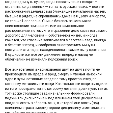
когда подвинуть пушки, когда послать пеших солдат —
стрелять, когда конных — топтать русских пеших, — все эти
распоряжения делали сами ближайшие начальники частей,
бывшие в рядах, не спрашиваясь даже Нея, Даву и Мюрата,
не только Наполеона. Они не боялись взыскания за
неисполнение приказания или за самовольное
распоряжение, потому что в сражении дело касается самого
дорогого для человека — собственной жизни, и иногда
кажется, что спасение заключается в бегстве назад, иногда
в бегстве вперед, и сообразно с настроением минуты
поступали эти люди, находившиеся в самом пылу сражения.
В сущности же, все эти движения вперед и назад не
облегчали и не изменяли положения войск.
Все их набегания и наскакивания друг на друга почти не
производили им вреда, а вред, смерть и увечья наносили
ядра и пули, летавшие везде по тому пространству, по
которому метались эти люди. Как только эти люди выходили
из того пространства, по которому летали ядра и пули, так их
тотчас же стоявшие сзади начальники формировали,
подчиняли дисциплине и под влиянием этой дисциплины
вводили опять в область огня, в которой они опять (под
влиянием страха смерти) теряли дисциплину и метались по
случайному настроению толпы.