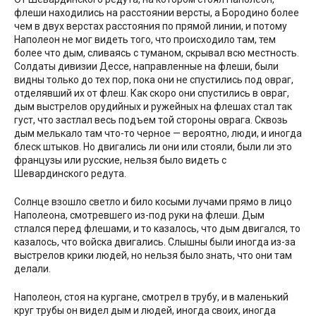
флеши находились на расстоянии версты, а Бородино более
чем в двух верстах расстояния по прямой линии, и потому
Наполеон не мог видеть того, что происходило там, тем
более что дым, сливаясь с туманом, скрывал всю местность.
Солдаты дивизии Дессе, направленные на флеши, были
видны только до тех пор, пока они не спустились под овраг,
отделявший их от флеш. Как скоро они спустились в овраг,
дым выстрелов орудийных и ружейных на флешах стал так
густ, что застлал весь подъем той стороны оврага. Сквозь
дым мелькало там что-то черное — вероятно, люди, и иногда
блеск штыков. Но двигались ли они или стояли, были ли это
французы или русские, нельзя было видеть с
Шевардинского редута.
Солнце взошло светло и било косыми лучами прямо в лицо
Наполеона, смотревшего из-под руки на флеши. Дым
стлался перед флешами, и то казалось, что дым двигался, то
казалось, что войска двигались. Слышны были иногда из-за
выстрелов крики людей, но нельзя было знать, что они там
делали.
Наполеон, стоя на кургане, смотрел в трубу, и в маленький
круг трубы он видел дым и людей, иногда своих, иногда