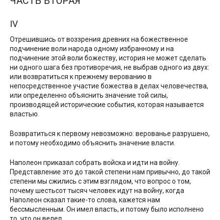
ЧАСТЬ ВТОРАЯ
IV
Отрешившись от воззрения древних на божественное
подчинение воли народа одному избранному и на
подчинение этой воли божеству, история не может сделать
ни одного шага без противоречия, не выбрав одного из двух:
или возвратиться к прежнему верованию в
непосредственное участие божества в делах человечества,
или определенно объяснить значение той силы,
производящей исторические события, которая называется
властью.
Возвратиться к первому невозможно: верованье разрушено,
и потому необходимо объяснить значение власти.
Наполеон приказал собрать войска и идти на войну.
Представление это до такой степени нам привычно, до такой
степени мы сжились с этим взглядом, что вопрос о том,
почему шестьсот тысяч человек идут на войну, когда
Наполеон сказал такие-то слова, кажется нам
бессмысленным. Он имел власть, и потому было исполнено
то, что он велел.