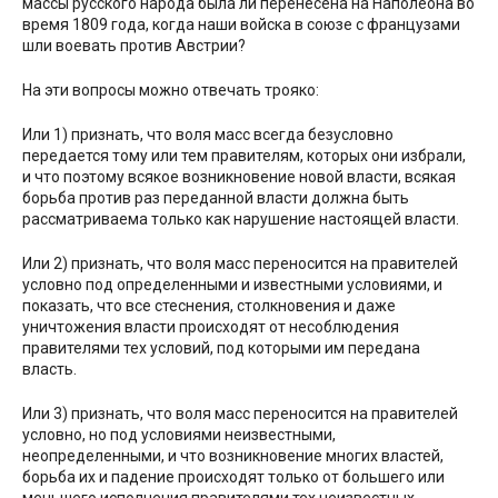
массы русского народа была ли перенесена на Наполеона во
время 1809 года, когда наши войска в союзе с французами
шли воевать против Австрии?
На эти вопросы можно отвечать трояко:
Или 1) признать, что воля масс всегда безусловно
передается тому или тем правителям, которых они избрали,
и что поэтому всякое возникновение новой власти, всякая
борьба против раз переданной власти должна быть
рассматриваема только как нарушение настоящей власти.
Или 2) признать, что воля масс переносится на правителей
условно под определенными и известными условиями, и
показать, что все стеснения, столкновения и даже
уничтожения власти происходят от несоблюдения
правителями тех условий, под которыми им передана
власть.
Или 3) признать, что воля масс переносится на правителей
условно, но под условиями неизвестными,
неопределенными, и что возникновение многих властей,
борьба их и падение происходят только от большего или
меньшего исполнения правителями тех неизвестных