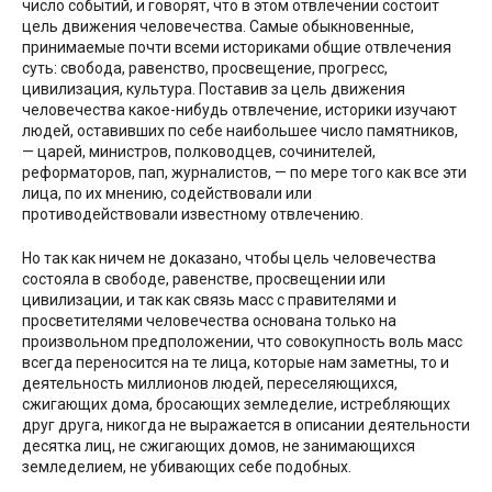
число событий, и говорят, что в этом отвлечении состоит
цель движения человечества. Самые обыкновенные,
принимаемые почти всеми историками общие отвлечения
суть: свобода, равенство, просвещение, прогресс,
цивилизация, культура. Поставив за цель движения
человечества какое-нибудь отвлечение, историки изучают
людей, оставивших по себе наибольшее число памятников,
— царей, министров, полководцев, сочинителей,
реформаторов, пап, журналистов, — по мере того как все эти
лица, по их мнению, содействовали или
противодействовали известному отвлечению.
Но так как ничем не доказано, чтобы цель человечества
состояла в свободе, равенстве, просвещении или
цивилизации, и так как связь масс с правителями и
просветителями человечества основана только на
произвольном предположении, что совокупность воль масс
всегда переносится на те лица, которые нам заметны, то и
деятельность миллионов людей, переселяющихся,
сжигающих дома, бросающих земледелие, истребляющих
друг друга, никогда не выражается в описании деятельности
десятка лиц, не сжигающих домов, не занимающихся
земледелием, не убивающих себе подобных.