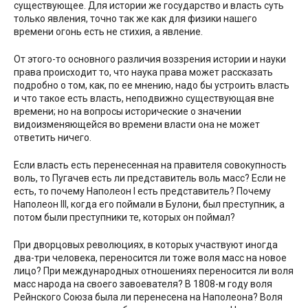
существующее. Для истории же государство и власть суть
только явления, точно так же как для физики нашего
времени огонь есть не стихия, а явление.
От этого-то основного различия воззрения истории и науки
права происходит то, что наука права может рассказать
подробно о том, как, по ее мнению, надо бы устроить власть
и что такое есть власть, неподвижно существующая вне
времени; но на вопросы исторические о значении
видоизменяющейся во времени власти она не может
ответить ничего.
Если власть есть перенесенная на правителя совокупность
воль, то Пугачев есть ли представитель воль масс? Если не
есть, то почему Наполеон I есть представитель? Почему
Наполеон III, когда его поймали в Булони, был преступник, а
потом были преступники те, которых он поймал?
При дворцовых революциях, в которых участвуют иногда
два-три человека, переносится ли тоже воля масс на новое
лицо? При международных отношениях переносится ли воля
масс народа на своего завоевателя? В 1808-м году воля
Рейнского Союза была ли перенесена на Наполеона? Воля