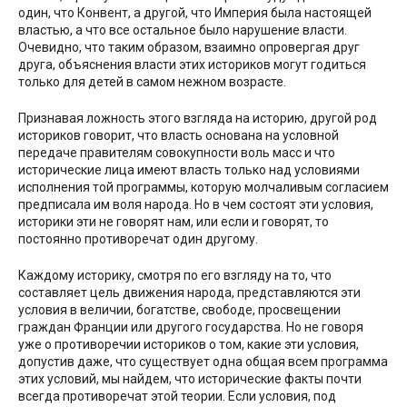
один, что Конвент, а другой, что Империя была настоящей
властью, а что все остальное было нарушение власти.
Очевидно, что таким образом, взаимно опровергая друг
друга, объяснения власти этих историков могут годиться
только для детей в самом нежном возрасте.
Признавая ложность этого взгляда на историю, другой род
историков говорит, что власть основана на условной
передаче правителям совокупности воль масс и что
исторические лица имеют власть только над условиями
исполнения той программы, которую молчаливым согласием
предписала им воля народа. Но в чем состоят эти условия,
историки эти не говорят нам, или если и говорят, то
постоянно противоречат один другому.
Каждому историку, смотря по его взгляду на то, что
составляет цель движения народа, представляются эти
условия в величии, богатстве, свободе, просвещении
граждан Франции или другого государства. Но не говоря
уже о противоречии историков о том, какие эти условия,
допустив даже, что существует одна общая всем программа
этих условий, мы найдем, что исторические факты почти
всегда противоречат этой теории. Если условия, под