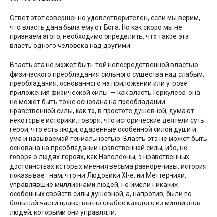
Ответ этот совершенно удовлетворителен, если мы верим,
что власть дана была ему от Бога. Но как скоро мы не
признаем этого, необходимо определить, что такое эта
власть одного человека над другими.
Власть эта не может быть той непосредственной властью
физического преобладания сильного существа над слабым,
преобладания, основанного на приложении или угрозе
приложения физической силы, — как власть Геркулеса; она
не может быть тоже основана на преобладании
нравственной силы, как то, в простоте душевной, думают
некоторые историки, говоря, что исторические деятели суть
герои, что есть люди, одаренные особенной силой души и
ума и называемой гениальностью. Власть эта не может быть
основана на преобладании нравственной силы, ибо, не
говоря о людях-героях, как Наполеоны, о нравственных
достоинствах которых мнения весьма разноречивы, история
показывает нам, что ни Людовики XI-е, ни Меттернихи,
управлявшие миллионами людей, не имели никаких
особенных свойств силы душевной, а, напротив, были по
большей части нравственно слабее каждого из миллионов
людей, которыми они управляли.