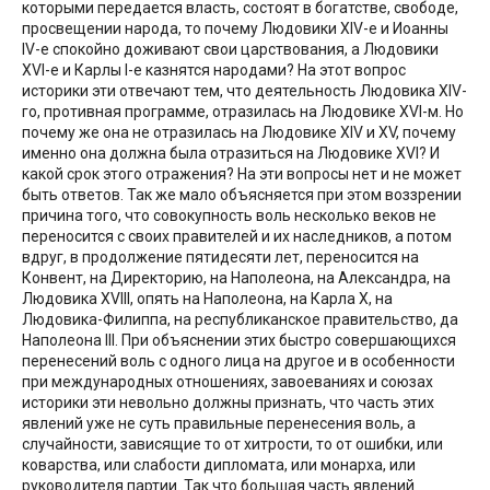
которыми передается власть, состоят в богатстве, свободе,
просвещении народа, то почему Людовики XIV-е и Иоанны
IV-e спокойно доживают свои царствования, а Людовики
XVI-e и Карлы I-е казнятся народами? На этот вопрос
историки эти отвечают тем, что деятельность Людовика XIV-
го, противная программе, отразилась на Людовике XVI-м. Но
почему же она не отразилась на Людовике XIV и XV, почему
именно она должна была отразиться на Людовике XVI? И
какой срок этого отражения? На эти вопросы нет и не может
быть ответов. Так же мало объясняется при этом воззрении
причина того, что совокупность воль несколько веков не
переносится с своих правителей и их наследников, а потом
вдруг, в продолжение пятидесяти лет, переносится на
Конвент, на Директорию, на Наполеона, на Александра, на
Людовика XVIII, опять на Наполеона, на Карла X, на
Людовика-Филиппа, на республиканское правительство, да
Наполеона III. При объяснении этих быстро совершающихся
перенесений воль с одного лица на другое и в особенности
при международных отношениях, завоеваниях и союзах
историки эти невольно должны признать, что часть этих
явлений уже не суть правильные перенесения воль, а
случайности, зависящие то от хитрости, то от ошибки, или
коварства, или слабости дипломата, или монарха, или
руководителя партии. Так что большая часть явлений