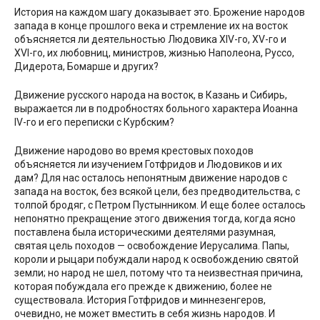
История на каждом шагу доказывает это. Брожение народов
запада в конце прошлого века и стремление их на восток
объясняется ли деятельностью Людовика XIV-го, XV-го и
XVI-го, их любовниц, министров, жизнью Наполеона, Руссо,
Дидерота, Бомарше и других?
Движение русского народа на восток, в Казань и Сибирь,
выражается ли в подробностях больного характера Иоанна
IV-го и его переписки с Курбским?
Движение народово во время крестовых походов
объясняется ли изучением Готфридов и Людовиков и их
дам? Для нас осталось непонятным движение народов с
запада на восток, без всякой цели, без предводительства, с
толпой бродяг, с Петром Пустынником. И еще более осталось
непонятно прекращение этого движения тогда, когда ясно
поставлена была историческими деятелями разумная,
святая цель походов — освобождение Иерусалима. Папы,
короли и рыцари побуждали народ к освобождению святой
земли; но народ не шел, потому что та неизвестная причина,
которая побуждала его прежде к движению, более не
существовала. История Готфридов и миннезенгеров,
очевидно, не может вместить в себя жизнь народов. И