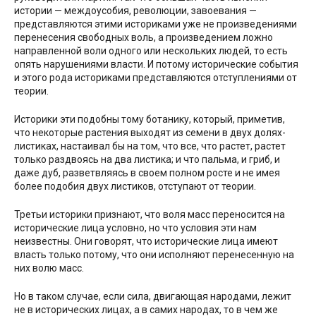
истории — междоусобия, революции, завоевания —
представляются этими историками уже не произведениями
перенесения свободных воль, а произведением ложно
направленной воли одного или нескольких людей, то есть
опять нарушениями власти. И потому исторические события
и этого рода историками представляются отступлениями от
теории.
Историки эти подобны тому ботанику, который, приметив,
что некоторые растения выходят из семени в двух долях-
листиках, настаивал бы на том, что все, что растет, растет
только раздвоясь на два листика; и что пальма, и гриб, и
даже дуб, разветвляясь в своем полном росте и не имея
более подобия двух листиков, отступают от теории.
Третьи историки признают, что воля масс переносится на
исторические лица условно, но что условия эти нам
неизвестны. Они говорят, что исторические лица имеют
власть только потому, что они исполняют перенесенную на
них волю масс.
Но в таком случае, если сила, двигающая народами, лежит
не в исторических лицах, а в самих народах, то в чем же