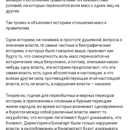
условий, на которых переносятся воли масс с одних лиц на
другие.
Так трояко и объясняют историки отношения масс к
правителям.
Одни историки, не понимая, в простоте душевной, вопроса о
значении власти, те самые частные и биографические
историки, о которых было говорено выше, признают как
будто то, что совокупность воль масс переносится на
исторические лица безусловно, и потому, описывая какую-
нибудь одну власть, эти историки предполагают, что эта
самая власть есть одна абсолютная и настоящая, а что
всякая другая сила, противодействующая этой настоящей
власти, есть не власть, а нарушение власти — насилие.
Теория их, годная для первобытных и мирных периодов
истории, в приложении к сложным и бурным периодам
жизни народов, во время которых возникают одновременно
и борются между собой различные власти, имеет то
неудобство, что историк-легитимист будет доказывать, что
Конвент, Директория и Бонапарт были только нарушения
власти, а республиканец и бонапартист будут доказывать: