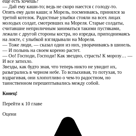
еще есть хочешь?
— Дай ему каши-то; ведь не скоро наестся с голоду-то.
Опять ему дали каши; и Морель, посмеиваясь, принялся за
третий котелок. Радостные улыбки стояли на всех лицах
молодых солдат, смотревших на Мореля. Старые солдаты,
считавшие неприличным заниматься такими пустяками,
лежали с другой стороны костра, но изредка, приподнимаясь
на локте, с улыбкой взглядывали на Мореля.
— Тоже люди, — сказал один из них, уворачиваясь в шинель.
— И полынь на своем кореню растет.
— Оо! Господи, Господи! Как звездно, страсть! К морозу… —
И все затихло.
Звезды, как будто зная, что теперь никто не увидит их,
разыгрались в черном небе. То вспыхивая, то потухая, то
вздрагивая, они хлопотливо о чем-то радостном, но
таинственном перешептывались между собой.
Конец!
Перейти к 10 главе
Оцени