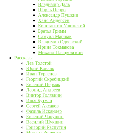
Владимир Даль
Шарль Перро
Александр Пушкин
Ханс Андерсен
Константин Ушинский
Братья Гримм
Самуил Маршак
Владимир Одоевский
Ирина Токмакова
Михаил Пляцковский
Рассказы
Лев Толстой
Юрий Коваль
Иван Тургенев
Георгий Скребицкий
Евгений Пермяк
Леонид Андреев
Виктор Голявкин
Илья Бутман
Сергей Аксаков
Фазиль Искандер
Евгений Чарушин
Василий Шукшин
Григорий Распутин
Михаил Зощенко