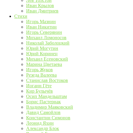
Лев Толстой
Иван Крылов
Иван Дмитриев
Стихи
Игорь Мазнин
Иван Никитин
Игорь Северянин
Михаил Ломоносов
Николай Заболоцкий
Юрий Могутин
Юрий Коринец
Михаил Есеновский
Марина Цветаева
Игорь Жуков
Резеда Валеева
Станислав Востоков
Иоганн Гёте
Кир Булычёв
Осип Мандельштам
Борис Пастернак
Владимир Маяковский
Давид Самойлов
Константин Симонов
Леонид Яхин
Александр Блок