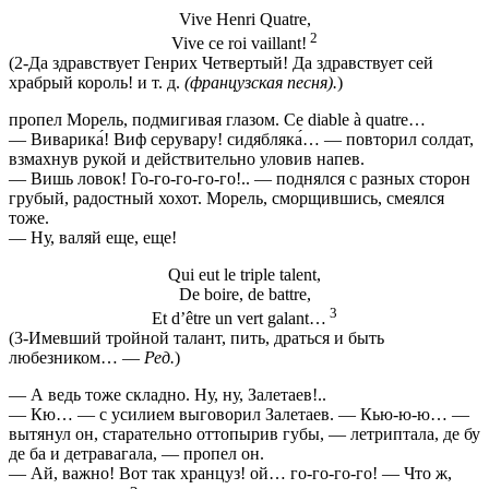
Vive Henri Quatre,
2
Vive ce roi vaillant!
(2-Да здравствует Генрих Четвертый! Да здравствует сей
храбрый король! и т. д.
(французская песня).
)
пропел Морель, подмигивая глазом. Ce diable à quatre…
— Виварика́! Виф серувару! сидябляка́… — повторил солдат,
взмахнув рукой и действительно уловив напев.
— Вишь ловок! Го-го-го-го-го!.. — поднялся с разных сторон
грубый, радостный хохот. Морель, сморщившись, смеялся
тоже.
— Ну, валяй еще, еще!
Qui eut le triple talent,
De boire, de battre,
3
Et d’être un vert galant…
(3-Имевший тройной талант, пить, драться и быть
любезником… —
Ред.
)
— А ведь тоже складно. Ну, ну, Залетаев!..
— Кю… — с усилием выговорил Залетаев. — Кью-ю-ю… —
вытянул он, старательно оттопырив губы, — летриптала, де бу
де ба и детравагала, — пропел он.
— Ай, важно! Вот так хранцуз! ой… го-го-го-го! — Что ж,