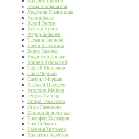
Валерий Брюсов
Эмма Мошковская
Людмила Ульяницкая
Агния Барто
Юрий Энтин
Виктор Лунин
Фёдор Бобылёв
Татьяна Павлова
Елена Благинина
Борис Заходер
Владимир Данько
Корней Чуковский
Сергей Михалков
Саша Чёрный
Самуил Маршак
Алексей Плещеев
Аполлон Майков
Генрих Сапгир
Ирина Токмакова
Инна Гамазкова
Марина Бородицкая
Тимофей Белозёров
Тим Собакин
Евгения Трутнева
Валентин Берестов