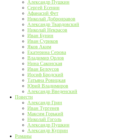
Александр Пушкин
Сергей Есенин
Афанасий Фет
Николай Добронравов
Александр Твардовский
Николай Некрасов
Иван Бунин
Иван Суриков
Яков Аким
Екатерина Серова
Владимир Орлов
Нина Саконская
Иван Белоусов
Иосиф Бродский
Татьяна Ровицкая
Юрий Владимиров
Александр Введенский
Повести
Александр Грин
Иван Тургенев
Максим Горький
Николай Гоголь
Александр Пушкин
Александр Куприн
Романы