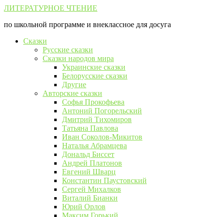
Перейти
ЛИТЕРАТУРНОЕ ЧТЕНИЕ
к
по школьной программе и внеклассное для досуга
контенту
Сказки
Русские сказки
Сказки народов мира
Украинские сказки
Белорусские сказки
Другие
Авторские сказки
Софья Прокофьева
Антоний Погорельский
Дмитрий Тихомиров
Татьяна Павлова
Иван Соколов-Микитов
Наталья Абрамцева
Дональд Биссет
Андрей Платонов
Евгений Шварц
Константин Паустовский
Сергей Михалков
Виталий Бианки
Юрий Орлов
Максим Горький