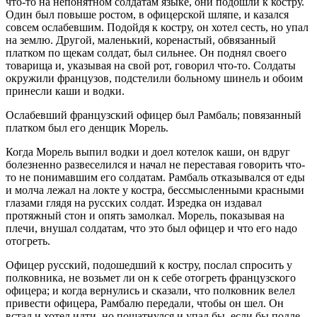
что-то на непонятном солдатам языке, они подошли к костру.
Один был повыше ростом, в офицерской шляпе, и казался
совсем ослабевшим. Подойдя к костру, он хотел сесть, но упал
на землю. Другой, маленький, коренастый, обвязанный
платком по щекам солдат, был сильнее. Он поднял своего
товарища и, указывая на свой рот, говорил что-то. Солдаты
окружили французов, подстелили больному шинель и обоим
принесли каши и водки.
Ослабевший французский офицер был Рамбаль; повязанный
платком был его денщик Морель.
Когда Морель выпил водки и доел котелок каши, он вдруг
болезненно развеселился и начал не переставая говорить что-
то не понимавшим его солдатам. Рамбаль отказывался от еды
и молча лежал на локте у костра, бессмысленными красными
глазами глядя на русских солдат. Изредка он издавал
протяжный стон и опять замолкал. Морель, показывая на
плечи, внушал солдатам, что это был офицер и что его надо
отогреть.
Офицер русский, подошедший к костру, послал спросить у
полковника, не возьмет ли он к себе отогреть французского
офицера; и когда вернулись и сказали, что полковник велел
привести офицера, Рамбалю передали, чтобы он шел. Он
встал и хотел идти, но пошатнулся и упал бы, если бы подле