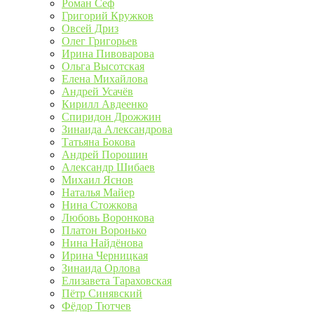
Роман Сеф
Григорий Кружков
Овсей Дриз
Олег Григорьев
Ирина Пивоварова
Ольга Высотская
Елена Михайлова
Андрей Усачёв
Кирилл Авдеенко
Спиридон Дрожжин
Зинаида Александрова
Татьяна Бокова
Андрей Порошин
Александр Шибаев
Михаил Яснов
Наталья Майер
Нина Стожкова
Любовь Воронкова
Платон Воронько
Нина Найдёнова
Ирина Черницкая
Зинаида Орлова
Елизавета Тараховская
Пётр Синявский
Фёдор Тютчев