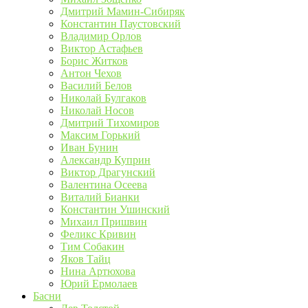
Дмитрий Мамин-Сибиряк
Константин Паустовский
Владимир Орлов
Виктор Астафьев
Борис Житков
Антон Чехов
Василий Белов
Николай Булгаков
Николай Носов
Дмитрий Тихомиров
Максим Горький
Иван Бунин
Александр Куприн
Виктор Драгунский
Валентина Осеева
Виталий Бианки
Константин Ушинский
Михаил Пришвин
Феликс Кривин
Тим Собакин
Яков Тайц
Нина Артюхова
Юрий Ермолаев
Басни