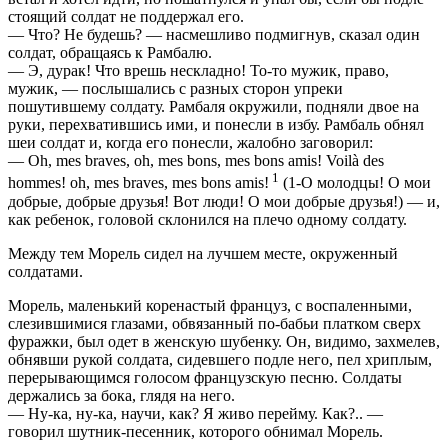
стоящий солдат не поддержал его.
— Что? Не будешь? — насмешливо подмигнув, сказал один
солдат, обращаясь к Рамбалю.
— Э, дурак! Что врешь нескладно! То-то мужик, право,
мужик, — послышались с разных сторон упреки
пошутившему солдату. Рамбаля окружили, подняли двое на
руки, перехватившись ими, и понесли в избу. Рамбаль обнял
шеи солдат и, когда его понесли, жалобно заговорил:
— Oh, mes braves, oh, mes bons, mes bons amis! Voilà des
1
hommes! oh, mes braves, mes bons amis!
(1-О молодцы! О мои
добрые, добрые друзья! Вот люди! О мои добрые друзья!) — и,
как ребенок, головой склонился на плечо одному солдату.
Между тем Морель сидел на лучшем месте, окруженный
солдатами.
Морель, маленький коренастый француз, с воспаленными,
слезившимися глазами, обвязанный по-бабьи платком сверх
фуражки, был одет в женскую шубенку. Он, видимо, захмелев,
обнявши рукой солдата, сидевшего подле него, пел хриплым,
перерывающимся голосом французскую песню. Солдаты
держались за бока, глядя на него.
— Ну-ка, ну-ка, научи, как? Я живо перейму. Как?.. —
говорил шутник-песенник, которого обнимал Морель.