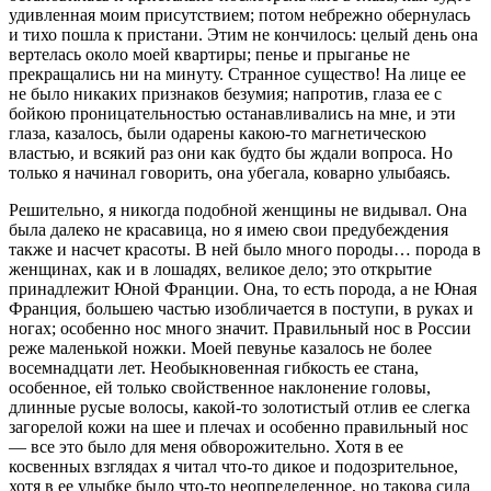
удивленная моим присутствием; потом небрежно обернулась
и тихо пошла к пристани. Этим не кончилось: целый день она
вертелась около моей квартиры; пенье и прыганье не
прекращались ни на минуту. Странное существо! На лице ее
не было никаких признаков безумия; напротив, глаза ее с
бойкою проницательностью останавливались на мне, и эти
глаза, казалось, были одарены какою-то магнетическою
властью, и всякий раз они как будто бы ждали вопроса. Но
только я начинал говорить, она убегала, коварно улыбаясь.
Решительно, я никогда подобной женщины не видывал. Она
была далеко не красавица, но я имею свои предубеждения
также и насчет красоты. В ней было много породы… порода в
женщинах, как и в лошадях, великое дело; это открытие
принадлежит Юной Франции. Она, то есть порода, а не
Юная
Франция, большею частью изобличается в поступи, в руках и
ногах; особенно нос много значит. Правильный нос в России
реже маленькой ножки. Моей певунье казалось не более
восемнадцати лет. Необыкновенная гибкость ее стана,
особенное, ей только свойственное наклонение головы,
длинные русые волосы, какой-то золотистый отлив ее слегка
загорелой кожи на шее и плечах и особенно правильный нос
— все это было для меня обворожительно. Хотя в ее
косвенных взглядах я читал что-то дикое и подозрительное,
хотя в ее улыбке было что-то неопределенное, но такова сила