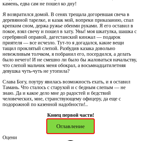
камень, едва сам не пошел ко дну!
Я возвратился домой. В сенях трещала догоревшая свеча в
деревянной тарелке, и казак мой, вопреки приказанию, спал
крепким сном, держа ружье обеими руками. Я его оставил в
покое, взял свечу и пошел в хату. Увы! моя шкатулка, шашка с
серебряной оправой, дагестанский кинжал — подарок
приятеля — все исчезло. Тут-то я догадался, какие вещи
тащил проклятый слепой. Разбудив казака довольно
невежливым толчком, я побранил его, посердился, а делать
было нечего! И не смешно ли было бы жаловаться начальству,
что слепой мальчик меня обокрал, а восьмнадцатилетняя
девушка чуть-чуть не утопила?
Слава Богу, поутру явилась возможность ехать, и я оставил
Тамань. Что сталось с старухой и с бедным слепым — не
знаю. Да и какое дело мне до радостей и бедствий
человеческих, мне, странствующему офицеру, да еще с
подорожной по казенной надобности!..
Конец первой части!
Оглавление
Оцени