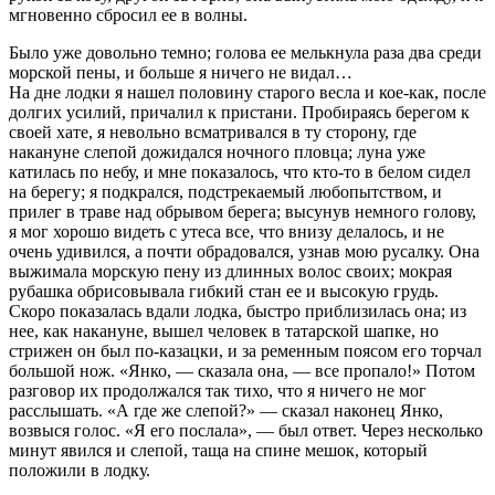
мгновенно сбросил ее в волны.
Было уже довольно темно; голова ее мелькнула раза два среди
морской пены, и больше я ничего не видал…
На дне лодки я нашел половину старого весла и кое-как, после
долгих усилий, причалил к пристани. Пробираясь берегом к
своей хате, я невольно всматривался в ту сторону, где
накануне слепой дожидался ночного пловца; луна уже
катилась по небу, и мне показалось, что кто-то в белом сидел
на берегу; я подкрался, подстрекаемый любопытством, и
прилег в траве над обрывом берега; высунув немного голову,
я мог хорошо видеть с утеса все, что внизу делалось, и не
очень удивился, а почти обрадовался, узнав мою русалку. Она
выжимала морскую пену из длинных волос своих; мокрая
рубашка обрисовывала гибкий стан ее и высокую грудь.
Скоро показалась вдали лодка, быстро приблизилась она; из
нее, как накануне, вышел человек в татарской шапке, но
стрижен он был по-казацки, и за ременным поясом его торчал
большой нож. «Янко, — сказала она, — все пропало!» Потом
разговор их продолжался так тихо, что я ничего не мог
расслышать. «А где же слепой?» — сказал наконец Янко,
возвыся голос. «Я его послала», — был ответ. Через несколько
минут явился и слепой, таща на спине мешок, который
положили в лодку.