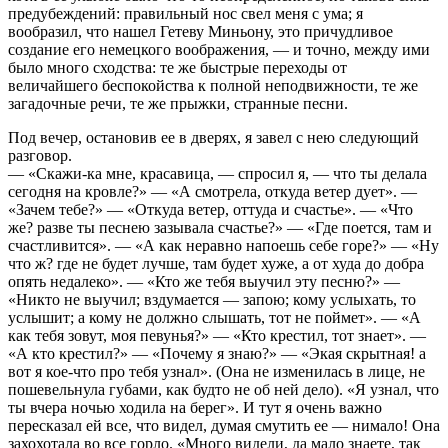
предубеждений: правильный нос свел меня с ума; я
вообразил, что нашел
Гетеву Миньону, это причудливое
создание его немецкого воображения, — и точно, между ими
было много сходства: те же быстрые переходы от
величайшего беспокойства к полной неподвижности, те же
загадочные речи, те же прыжки, странные песни.
Под вечер, остановив ее в дверях, я завел с нею следующий
разговор.
— «Скажи-ка мне, красавица, — спросил я, — что ты делала
сегодня на кровле?» — «А смотрела, откуда ветер дует». —
«Зачем тебе?» — «Откуда ветер, оттуда и счастье». — «Что
же? разве ты песнею зазывала счастье?» — «Где поется, там и
счастливится». — «А как неравно напоешь себе горе?» — «Ну
что ж? где не будет лучше, там будет хуже, а от худа до добра
опять недалеко». — «Кто же тебя выучил эту песню?» —
«Никто не выучил; вздумается — запою; кому услыхать, то
услышит; а кому не должно слышать, тот не поймет». — «А
как тебя зовут, моя певунья?» — «Кто крестил, тот знает». —
«А кто крестил?» — «Почему я знаю?» — «Экая скрытная! а
вот я кое-что про тебя узнал». (Она не изменилась в лице, не
пошевельнула губами, как будто не об ней дело). «Я узнал, что
ты вчера ночью ходила на берег». И тут я очень важно
пересказал ей все, что видел, думая смутить ее — нимало! Она
захохотала во все горло. «Много видели, да мало знаете, так