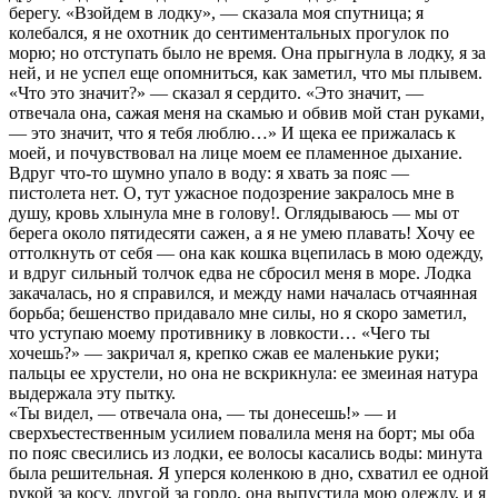
берегу. «Взойдем в лодку», — сказала моя спутница; я
колебался, я не охотник до сентиментальных прогулок по
морю; но отступать было не время. Она прыгнула в лодку, я за
ней, и не успел еще опомниться, как заметил, что мы плывем.
«Что это значит?» — сказал я сердито. «Это значит, —
отвечала она, сажая меня на скамью и обвив мой стан руками,
— это значит, что я тебя люблю…» И щека ее прижалась к
моей, и почувствовал на лице моем ее пламенное дыхание.
Вдруг что-то шумно упало в воду: я хвать за пояс —
пистолета нет. О, тут ужасное подозрение закралось мне в
душу, кровь хлынула мне в голову!. Оглядываюсь — мы от
берега около пятидесяти сажен, а я не умею плавать! Хочу ее
оттолкнуть от себя — она как кошка вцепилась в мою одежду,
и вдруг сильный толчок едва не сбросил меня в море. Лодка
закачалась, но я справился, и между нами началась отчаянная
борьба; бешенство придавало мне силы, но я скоро заметил,
что уступаю моему противнику в ловкости… «Чего ты
хочешь?» — закричал я, крепко сжав ее маленькие руки;
пальцы ее хрустели, но она не вскрикнула: ее змеиная натура
выдержала эту пытку.
«Ты видел, — отвечала она, — ты донесешь!» — и
сверхъестественным усилием повалила меня на борт; мы оба
по пояс свесились из лодки, ее волосы касались воды: минута
была решительная. Я уперся коленкою в дно, схватил ее одной
рукой за косу, другой за горло, она выпустила мою одежду, и я