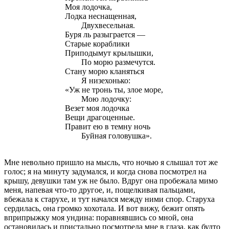
Моя лодочка,
Лодка неснащенная,
Двухвесельная.
Буря ль разыграется —
Старые кораблики
Приподымут крылышки,
По морю размечутся.
Стану морю кланяться
Я низехонько:
«Уж не тронь ты, злое море,
Мою лодочку:
Везет моя лодочка
Вещи драгоценные.
Правит ею в темну ночь
Буйная головушка».
Мне невольно пришло на мысль, что ночью я слышал тот же
голос; я на минуту задумался, и когда снова посмотрел на
крышу, девушки там уж не было. Вдруг она пробежала мимо
меня, напевая что-то другое, и, пощелкивая пальцами,
вбежала к старухе, и тут начался между ними спор. Старуха
сердилась, она громко хохотала. И вот вижу, бежит опять
вприпрыжку моя ундина: поравнявшись со мной, она
остановилась и пристально посмотрела мне в глаза, как будто