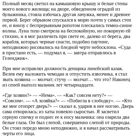
Полный месяц светил на камышовую крышу и белые стены
моего нового жилища; на дворе, обведенном оградой из
булыжника, стояла избочась другая лачужка, менее и древнее
первой. Берег обрывом спускался к морю почти у самых стен
ее, и внизу с беспрерывным ропотом плескались темно-синие
волны. Луна тихо смотрела на беспокойную, но покорную ей
стихию, и я мог различить при свете ее, далеко от берега, два
корабля, которых черные снасти, подобно паутине,
неподвижно рисовались на бледной черте небосклона. «Суда
в пристани есть, — подумал я, — завтра отправлюсь в
Геленджик».
При мне исправлял должность денщика линейский казак.
Велев ему выложить чемодан и отпустить извозчика, я стал
звать хозяина — молчат; стучу — молчат… что это? Наконец
из сеней выполз мальчик лет четырнадцати.
«Где хозяин?» — «Нема». — «Как? совсем нету?» —
«Совсим». — «А хозяйка?» — «Побигла в слободку». — «Кто
же мне отопрет дверь?» — сказал я, ударив в нее ногою. Дверь
сама отворилась; из хаты повеяло сыростью. Я засветил
серную спичку и поднес ее к носу мальчика: она озарила два
белые глаза. Он был слепой, совершенно слепой от природы.
Он стоял передо мною неподвижно, и я начал рассматривать
черты его лица.