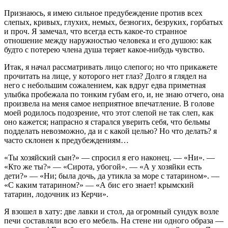
Признаюсь, я имею сильное предубеждение против всех
слепых, кривых, глухих, немых, безногих, безруких, горбатых
и проч. Я замечал, что всегда есть какое-то странное
отношение между наружностью человека и его душою: как
будто с потерею члена душа теряет какое-нибудь чувство.
Итак, я начал рассматривать лицо слепого; но что прикажете
прочитать на лице, у которого нет глаз? Долго я глядел на
него с небольшим сожалением, как вдруг едва приметная
улыбка пробежала по тонким губам его, и, не знаю отчего, она
произвела на меня самое неприятное впечатление. В голове
моей родилось подозрение, что этот слепой не так слеп, как
оно кажется; напрасно я старался уверить себя, что бельмы
подделать невозможно, да и с какой целью? Но что делать? я
часто склонен к предубеждениям…
«Ты хозяйский сын?» — спросил я его наконец. — «Ни». —
«Кто же ты?» — «Сирота, убогой». — «А у хозяйки есть
дети?» — «Ни; была дочь, да утикла за море с татарином». —
«С каким татарином?» — «А бис его знает! крымский
татарин, лодочник из Керчи».
Я взошел в хату: две лавки и стол, да огромный сундук возле
печи составляли всю его мебель. На стене ни одного образа —