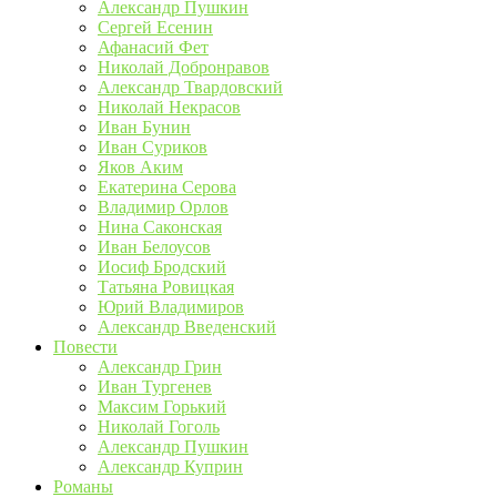
Александр Пушкин
Сергей Есенин
Афанасий Фет
Николай Добронравов
Александр Твардовский
Николай Некрасов
Иван Бунин
Иван Суриков
Яков Аким
Екатерина Серова
Владимир Орлов
Нина Саконская
Иван Белоусов
Иосиф Бродский
Татьяна Ровицкая
Юрий Владимиров
Александр Введенский
Повести
Александр Грин
Иван Тургенев
Максим Горький
Николай Гоголь
Александр Пушкин
Александр Куприн
Романы