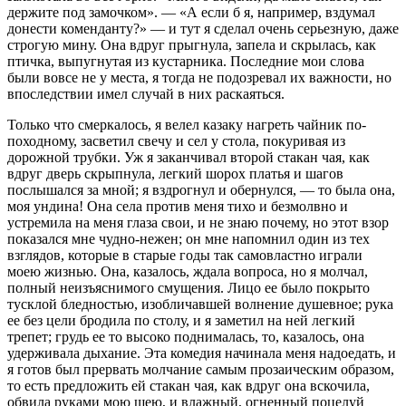
держите под замочком». — «А если б я, например, вздумал
донести коменданту?» — и тут я сделал очень серьезную, даже
строгую мину. Она вдруг прыгнула, запела и скрылась, как
птичка, выпугнутая из кустарника. Последние мои слова
были вовсе не у места, я тогда не подозревал их важности, но
впоследствии имел случай в них раскаяться.
Только что смеркалось, я велел казаку нагреть чайник по-
походному, засветил свечу и сел у стола, покуривая из
дорожной трубки. Уж я заканчивал второй стакан чая, как
вдруг дверь скрыпнула, легкий шорох платья и шагов
послышался за мной; я вздрогнул и обернулся, — то была она,
моя ундина! Она села против меня тихо и безмолвно и
устремила на меня глаза свои, и не знаю почему, но этот взор
показался мне чудно-нежен; он мне напомнил один из тех
взглядов, которые в старые годы так самовластно играли
моею жизнью. Она, казалось, ждала вопроса, но я молчал,
полный неизъяснимого смущения. Лицо ее было покрыто
тусклой бледностью, изобличавшей волнение душевное; рука
ее без цели бродила по столу, и я заметил на ней легкий
трепет; грудь ее то высоко поднималась, то, казалось, она
удерживала дыхание. Эта комедия начинала меня надоедать, и
я готов был прервать молчание самым прозаическим образом,
то есть предложить ей стакан чая, как вдруг она вскочила,
обвила руками мою шею, и влажный, огненный поцелуй