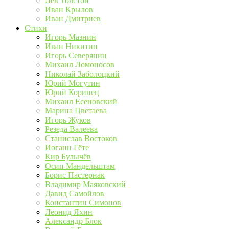
Лев Толстой
Иван Крылов
Иван Дмитриев
Стихи
Игорь Мазнин
Иван Никитин
Игорь Северянин
Михаил Ломоносов
Николай Заболоцкий
Юрий Могутин
Юрий Коринец
Михаил Есеновский
Марина Цветаева
Игорь Жуков
Резеда Валеева
Станислав Востоков
Иоганн Гёте
Кир Булычёв
Осип Мандельштам
Борис Пастернак
Владимир Маяковский
Давид Самойлов
Константин Симонов
Леонид Яхин
Александр Блок