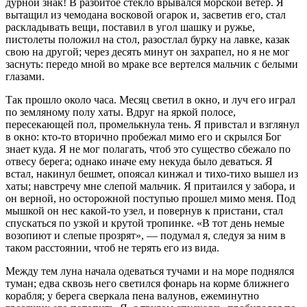
дурной знак! В разбитое стекло врывался морской ветер. Я
вытащил из чемодана восковой огарок и, засветив его, стал
раскладывать вещи, поставил в угол шашку и ружье,
пистолеты положил на стол, разостлал бурку на лавке, казак
свою на другой; через десять минут он захрапел, но я не мог
заснуть: передо мной во мраке все вертелся мальчик с белыми
глазами.
Так прошло около часа. Месяц светил в окно, и луч его играл
по земляному полу хаты. Вдруг на яркой полосе,
пересекающей пол, промелькнула тень. Я привстал и взглянул
в окно: кто-то вторично пробежал мимо его и скрылся Бог
знает куда. Я не мог полагать, чтоб это существо сбежало по
отвесу берега; однако иначе ему некуда было деваться. Я
встал, накинул бешмет, опоясал кинжал и тихо-тихо вышел из
хаты; навстречу мне слепой мальчик. Я притаился у забора, и
он верной, но осторожной поступью прошел мимо меня. Под
мышкой он нес какой-то узел, и повернув к пристани, стал
спускаться по узкой и крутой тропинке. «В тот день немые
возопиют и слепые прозрят», — подумал я, следуя за ним в
таком расстоянии, чтоб не терять его из вида.
Между тем луна начала одеваться тучами и на море поднялся
туман; едва сквозь него светился фонарь на корме ближнего
корабля; у берега сверкала пена валунов, ежеминутно