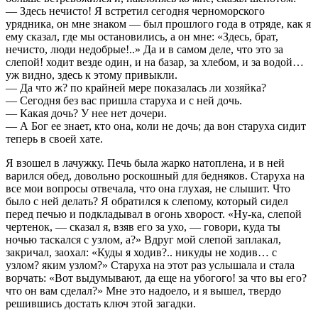
— Здесь нечисто! Я встретил сегодня черноморского
урядника, он мне знаком — был прошлого года в отряде, как я
ему сказал, где мы остановились, а он мне: «Здесь, брат,
нечисто, люди недобрые!..» Да и в самом деле, что это за
слепой! ходит везде один, и на базар, за хлебом, и за водой…
уж видно, здесь к этому привыкли.
— Да что ж? по крайней мере показалась ли хозяйка?
— Сегодня без вас пришла старуха и с ней дочь.
— Какая дочь? У нее нет дочери.
— А Бог ее знает, кто она, коли не дочь; да вон старуха сидит
теперь в своей хате.
Я взошел в лачужку. Печь была жарко натоплена, и в ней
варился обед, довольно роскошный для бедняков. Старуха на
все мои вопросы отвечала, что она глухая, не слышит. Что
было с ней делать? Я обратился к слепому, который сидел
перед печью и подкладывал в огонь хворост. «Ну-ка, слепой
чертенок, — сказал я, взяв его за ухо, — говори, куда ты
ночью таскался с узлом, а?» Вдруг мой слепой заплакал,
закричал, заохал: «Куды я ходив?.. никуды не ходив… с
узлом? яким узлом?» Старуха на этот раз услышала и стала
ворчать: «Вот выдумывают, да еще на убогого! за что вы его?
что он вам сделал?» Мне это надоело, и я вышел, твердо
решившись достать ключ этой загадки.