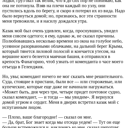
лодки; груз был так велик, что я до сих пор не понимаю, как
она не потонула. Взяв на плечи каждый по узлу, они
пустились вдоль по берегу, и скоро я потерял их из вида. Надо
было вернуться домой; но, признаюсь, все эти странности
меня тревожили, и я насилу дождался утра.
Казак мой был очень удивлен, когда, проснувшись, увидел
меня совсем одетого; я ему, однако ж, не сказал причины.
Полюбовавшись несколько времени из окна на голубое небо,
усеянное разорванными облачками, на дальний берег Крыма,
который тянется лиловой полосой и кончается утесом, на
вершине коего белеется маячная башня, я отправился в
крепость Фанагорию, чтоб узнать от коменданта о часе моего
отъезда в Геленджик.
Но, увы; комендант ничего не мог сказать мне решительного.
Суда, стоящие в пристани, были все — или сторожевые, или
купеческие, которые еще даже не начинали нагружаться.
«Может быть, дня через три, четыре придет почтовое судно,
сказал комендант, — и тогда — мы увидим». Я вернулся
домой угрюм и сердит. Меня в дверях встретил казак мой с
испуганным лицом.
— Плохо, ваше благородие! — сказал он мне.
— Да, брат, Бог знает когда мы отсюда уедем! — Тут он еще
больше встревожился и, наклонясь ко мне, сказал шепотом: