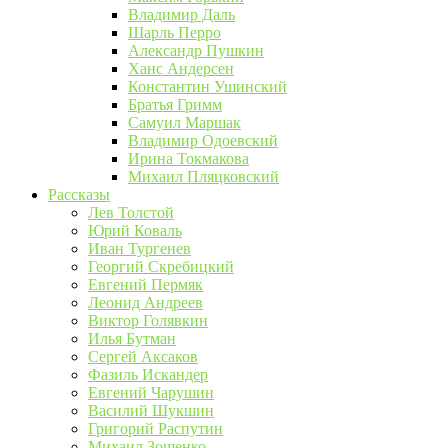
Владимир Даль
Шарль Перро
Александр Пушкин
Ханс Андерсен
Константин Ушинский
Братья Гримм
Самуил Маршак
Владимир Одоевский
Ирина Токмакова
Михаил Пляцковский
Рассказы
Лев Толстой
Юрий Коваль
Иван Тургенев
Георгий Скребицкий
Евгений Пермяк
Леонид Андреев
Виктор Голявкин
Илья Бутман
Сергей Аксаков
Фазиль Искандер
Евгений Чарушин
Василий Шукшин
Григорий Распутин
Михаил Зощенко