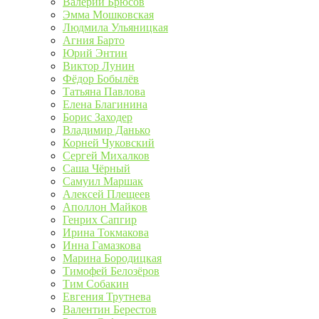
Валерий Брюсов
Эмма Мошковская
Людмила Ульяницкая
Агния Барто
Юрий Энтин
Виктор Лунин
Фёдор Бобылёв
Татьяна Павлова
Елена Благинина
Борис Заходер
Владимир Данько
Корней Чуковский
Сергей Михалков
Саша Чёрный
Самуил Маршак
Алексей Плещеев
Аполлон Майков
Генрих Сапгир
Ирина Токмакова
Инна Гамазкова
Марина Бородицкая
Тимофей Белозёров
Тим Собакин
Евгения Трутнева
Валентин Берестов