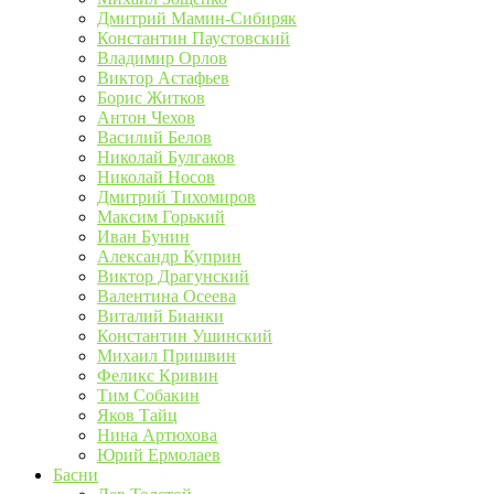
Дмитрий Мамин-Сибиряк
Константин Паустовский
Владимир Орлов
Виктор Астафьев
Борис Житков
Антон Чехов
Василий Белов
Николай Булгаков
Николай Носов
Дмитрий Тихомиров
Максим Горький
Иван Бунин
Александр Куприн
Виктор Драгунский
Валентина Осеева
Виталий Бианки
Константин Ушинский
Михаил Пришвин
Феликс Кривин
Тим Собакин
Яков Тайц
Нина Артюхова
Юрий Ермолаев
Басни