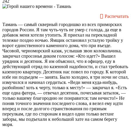
242
Распечатать
Тамань — самый скверный городишко из всех приморских
городов России. Я там чуть-чуть не умер с голода, да еще в
добавок меня хотели утопить. Я приехал на перекладной
тележке поздно ночью. Ямщик остановил усталую тройку у
ворот единственного каменного дома, что при въезде.
Часовой, черноморский казак, услышав звон колокольчика,
закричал спросонья диким голосом: «Кто идет?» Вышел
урядник и десятник. Я им объяснил, что я офицер, еду в
действующий отряд по казенной надобности, и стал требовать
казенную квартиру. Десятник нас повел по городу. К которой
избе ни подъедем — занята. Было холодно, я три ночи не спал,
измучился и начинал сердиться. «Веди меня куда-нибудь,
разбойник! хоть к черту, только к месту!» — закричал я. «Есть
еще одна фатера, — отвечал десятник, почесывая затылок, —
только вашему благородию не понравится; там нечисто!» Не
поняв точного значения последнего слова, я велел ему идти
вперед и после долгого странствования по грязным
переулкам, где по сторонам я видел одни только ветхие
заборы, мы подъехали к небольшой хате на самом берегу
моря.