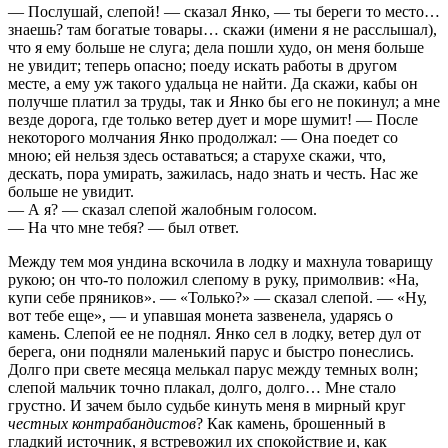
— Послушай, слепой! — сказал Янко, — ты береги то место…
знаешь? там богатые товары… скажи (имени я не расслышал),
что я ему больше не слуга; дела пошли худо, он меня больше
не увидит; теперь опасно; поеду искать работы в другом
месте, а ему уж такого удальца не найти. Да скажи, кабы он
получше платил за труды, так и Янко бы его не покинул; а мне
везде дорога, где только ветер дует и море шумит! — После
некоторого молчания Янко продолжал: — Она поедет со
мною; ей нельзя здесь оставаться; а старухе скажи, что,
дескать, пора умирать, зажилась, надо знать и честь. Нас же
больше не увидит.
— А я? — сказал слепой жалобным голосом.
— На что мне тебя? — был ответ.
Между тем моя ундина вскочила в лодку и махнула товарищу
рукою; он что-то положил слепому в руку, примолвив: «На,
купи себе пряников». — «Только?» — сказал слепой. — «Ну,
вот тебе еще», — и упавшая монета зазвенела, ударясь о
камень. Слепой ее не поднял. Янко сел в лодку, ветер дул от
берега, они подняли маленький парус и быстро понеслись.
Долго при свете месяца мелькал парус между темных волн;
слепой мальчик точно плакал, долго, долго… Мне стало
грустно. И зачем было судьбе кинуть меня в мирный круг
честных контрабандистов
? Как камень, брошенный в
гладкий источник, я встревожил их спокойствие и, как