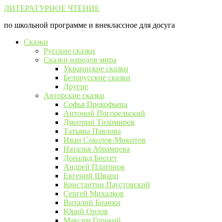
Перейти
ЛИТЕРАТУРНОЕ ЧТЕНИЕ
к
по школьной программе и внеклассное для досуга
контенту
Сказки
Русские сказки
Сказки народов мира
Украинские сказки
Белорусские сказки
Другие
Авторские сказки
Софья Прокофьева
Антоний Погорельский
Дмитрий Тихомиров
Татьяна Павлова
Иван Соколов-Микитов
Наталья Абрамцева
Дональд Биссет
Андрей Платонов
Евгений Шварц
Константин Паустовский
Сергей Михалков
Виталий Бианки
Юрий Орлов
Максим Горький