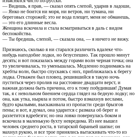
изъяснялся чисто по-русски.
— Видишь, я прав, — сказал опять слепой, ударив в ладоши,
— Янко не боится ни моря, ни ветров, ни тумана, ни
береговых сторожей; это не вода плещет, меня не обманешь,
— это его длинные весла.
Женщина вскочила и стала всматриваться в даль с видом
беспокойства.
— Ты бредишь, слепой, — сказала она, — я ничего не вижу.
Признаюсь, сколько я ни старался различить вдалеке что-
нибудь наподобие лодки, но безуспешно. Так прошло минут
десять; и вот показалась между горами волн черная точка; она
то увеличивалась, то уменьшалась. Медленно поднимаясь на
хребты волн, быстро спускаясь с них, приближалась к берегу
лодка. Отважен был пловец, решившийся в такую ночь
пуститься через пролив на расстояние двадцати верст, и
важная должна быть причина, его к тому побудившая! Думая
так, я с невольном биением сердца глядел на бедную лодку; но
она, как утка, ныряла и потом, быстро взмахнув веслами,
будто крыльями, выскакивала из пропасти среди брызгов
пены; и вот, я думал, она ударится с размаха об берег и
разлетится вдребезги; но она ловко повернулась боком и
вскочила в маленькую бухту невредима. Из нее вышел
человек среднего роста, в татарской бараньей шапке; он
махнул рукою, и все трое принялись вытаскивать что-то из