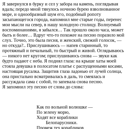
Я завернулся в бурку и сел у забора на камень, поглядывая
вдаль; передо мной тянулось ночною бурею взволнованное
море, и однообразный шум его, подобный ропоту
засыпающегося города, напомнил мне старые годы, перенес
мои мысли на север, в нашу холодную столицу. Волнуемый
воспоминаниями, я забылся… Так прошло около часа, может
быть и более… Вдруг что-то похожее на песню поразило мой
слух. Точно, это была песня, и женский, свежий голосок, —
но откуда?.. Прислушиваюсь — напев старинный, то
протяжный и печальный, то быстрый и живой. Оглядываюсь
— никого нет кругом; прислушиваюсь снова — звуки как
будто падают с неба. Я поднял глаза: на крыше хаты моей
стояла девушка в полосатом платье с распущенными косами,
настоящая русалка. Защитив глаза ладонью от лучей солнца,
она пристально всматривалась в даль, то смеялась и
рассуждала сама с собой, то запевала снова песню.
Я запомнил эту песню от слова до слова:
Как по вольной волюшке —
По зелену морю,
Ходят все кораблики
Белопарусники.
Промеж тех корабликов