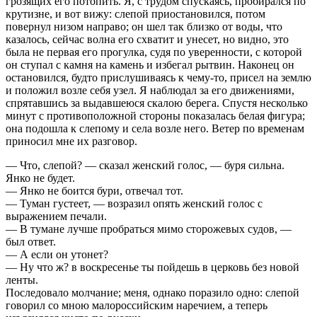
грозящих его потопить. Я, с трудом спускаясь, пробирался по
крутизне, и вот вижу: слепой приостановился, потом
повернул низом направо; он шел так близко от воды, что
казалось, сейчас волна его схватит и унесет, но видно, это
была не первая его прогулка, судя по уверенности, с которой
он ступал с камня на камень и избегал рытвин. Наконец он
остановился, будто прислушиваясь к чему-то, присел на землю
и положил возле себя узел. Я наблюдал за его движениями,
спрятавшись за выдавшеюся скалою берега. Спустя несколько
минут с противоположной стороны показалась белая фигура;
она подошла к слепому и села возле него. Ветер по временам
приносил мне их разговор.
— Что, слепой? — сказал женский голос, — буря сильна.
Янко не будет.
— Янко не боится бури, отвечал тот.
— Туман густеет, — возразил опять женский голос с
выражением печали.
— В тумане лучше пробраться мимо сторожевых судов, —
был ответ.
— А если он утонет?
— Ну что ж? в воскресенье ты пойдешь в церковь без новой
ленты.
Последовало молчание; меня, однако поразило одно: слепой
говорил со мною малороссийским наречием, а теперь