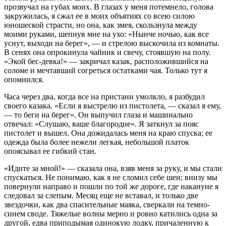
прозвучал на губах моих. В глазах у меня потемнело, голова
закружилась, я сжал ее в моих объятиях со всею силою
юношеской страсти, но она, как змея, скользнула между
моими руками, шепнув мне на ухо: «Нынче ночью, как все
уснут, выходи на берег», — и стрелою выскочила из комнаты.
В сенях она опрокинула чайник и свечу, стоявшую на полу.
«Экой бес-девка!» — закричал казак, расположившийся на
соломе и мечтавший согреться остатками чая. Только тут я
опомнился.
Часа через два, когда все на пристани умолкло, я разбудил
своего казака. «Если я выстрелю из пистолета, — сказал я ему,
— то беги на берег». Он выпучил глаза и машинально
отвечал: «Слушаю, ваше благородие». Я заткнул за пояс
пистолет и вышел. Она дожидалась меня на краю спуска; ее
одежда была более нежели легкая, небольшой платок
опоясывал ее гибкий стан.
«Идите за мной!» — сказала она, взяв меня за руку, и мы стали
спускаться. Не понимаю, как я не сломил себе шеи; внизу мы
повернули направо и пошли по той же дороге, где накануне я
следовал за слепым. Месяц еще не вставал, и только две
звездочки, как два спасительные маяка, сверкали на темно-
синем своде. Тяжелые волны мерно и ровно катились одна за
другой, едва приподымая одинокую лодку, причаленную к