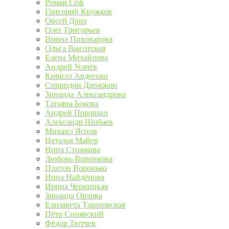
Роман Сеф
Григорий Кружков
Овсей Дриз
Олег Григорьев
Ирина Пивоварова
Ольга Высотская
Елена Михайлова
Андрей Усачёв
Кирилл Авдеенко
Спиридон Дрожжин
Зинаида Александрова
Татьяна Бокова
Андрей Порошин
Александр Шибаев
Михаил Яснов
Наталья Майер
Нина Стожкова
Любовь Воронкова
Платон Воронько
Нина Найдёнова
Ирина Черницкая
Зинаида Орлова
Елизавета Тараховская
Пётр Синявский
Фёдор Тютчев