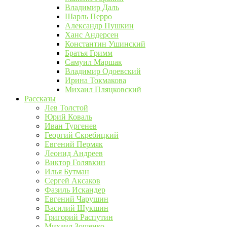
Владимир Даль
Шарль Перро
Александр Пушкин
Ханс Андерсен
Константин Ушинский
Братья Гримм
Самуил Маршак
Владимир Одоевский
Ирина Токмакова
Михаил Пляцковский
Рассказы
Лев Толстой
Юрий Коваль
Иван Тургенев
Георгий Скребицкий
Евгений Пермяк
Леонид Андреев
Виктор Голявкин
Илья Бутман
Сергей Аксаков
Фазиль Искандер
Евгений Чарушин
Василий Шукшин
Григорий Распутин
Михаил Зощенко