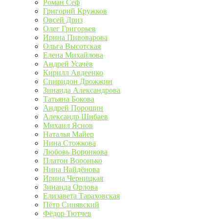
Роман Сеф
Григорий Кружков
Овсей Дриз
Олег Григорьев
Ирина Пивоварова
Ольга Высотская
Елена Михайлова
Андрей Усачёв
Кирилл Авдеенко
Спиридон Дрожжин
Зинаида Александрова
Татьяна Бокова
Андрей Порошин
Александр Шибаев
Михаил Яснов
Наталья Майер
Нина Стожкова
Любовь Воронкова
Платон Воронько
Нина Найдёнова
Ирина Черницкая
Зинаида Орлова
Елизавета Тараховская
Пётр Синявский
Фёдор Тютчев