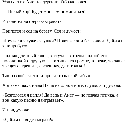
Услыхал их Аист из деревни. Обрадовался.
— Целый хор! Будет мне чем поживиться!
И полетел на озеро завтракать.
Прилетел и сел на берегу. Сел и думает:
«Неужели я хуже лягушки? Поют же они без голоса. Дай-ка и
я попробую».
Поднял длинный клюв, застучал, затрещал одной его
половинкой о другую — то тише, то громче, то реже, то чаще:
трещотка трещит деревянная, да и только!
Так разошёлся, что и про завтрак свой забыл.
А в камышах стояла Выпь на одной ноге, слушала и думала:
«Безголосая я цапля! Да ведь и Аист — не певчая птичка, а
вон какую песню наигрывает».
И придумала:
«Дай-ка на воде сыграю!»