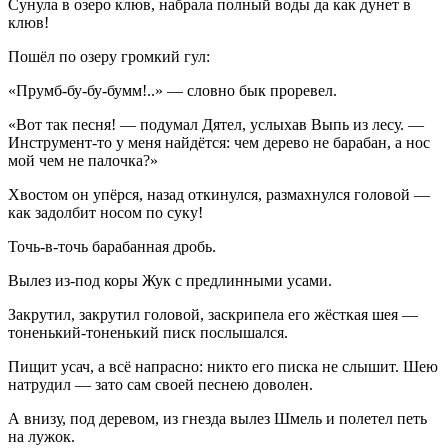
Сунула в озеро клюв, набрала полный воды да как дунет в
клюв!
Пошёл по озеру громкий гул:
«Прумб-бу-бу-бумм!..» — словно бык проревел.
«Вот так песня! — подумал Дятел, услыхав Выпь из лесу. —
Инструмент-то у меня найдётся: чем дерево не барабан, а нос
мой чем не палочка?»
Хвостом он упёрся, назад откинулся, размахнулся головой —
как задолбит носом по суку!
Точь-в-точь барабанная дробь.
Вылез из-под коры Жук с предлинными усами.
Закрутил, закрутил головой, заскрипела его жёсткая шея —
тоненький-тоненький писк послышался.
Пищит усач, а всё напрасно: никто его писка не слышит. Шею
натрудил — зато сам своей песнею доволен.
А внизу, под деревом, из гнезда вылез Шмель и полетел петь
на лужок.