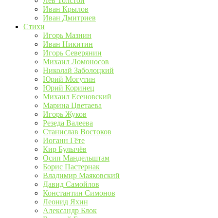
Лев Толстой
Иван Крылов
Иван Дмитриев
Стихи
Игорь Мазнин
Иван Никитин
Игорь Северянин
Михаил Ломоносов
Николай Заболоцкий
Юрий Могутин
Юрий Коринец
Михаил Есеновский
Марина Цветаева
Игорь Жуков
Резеда Валеева
Станислав Востоков
Иоганн Гёте
Кир Булычёв
Осип Мандельштам
Борис Пастернак
Владимир Маяковский
Давид Самойлов
Константин Симонов
Леонид Яхин
Александр Блок