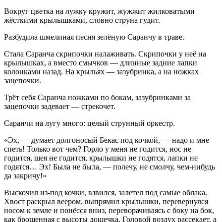
Вокруг цветка на лужку кружит, жужжит жилковатыми
жёсткими крылышками, словно струна гудит.
Разбудила шмелиная песня зелёную Саранчу в траве.
Стала Саранча скрипочки налаживать. Скрипочки у неё на
крылышках, а вместо смычков — длинные задние лапки
колонками назад. На крыльях — зазубринка, а на ножках
зацепочки.
Трёт себя Саранча ножками по бокам, зазубринками за
зацепочки задевает — стрекочет.
Саранчи на лугу много: целый струнный оркестр.
«Эх, — думает долгоносый Бекас под кочкой, — надо и мне
спеть! Только вот чем? Горло у меня не годится, нос не
годится, шея не годится, крылышки не годятся, лапки не
годятся… Эх! Была не была, — полечу, не смолчу, чем-нибудь
да закричу!»
Выскочил из-под кочки, взвился, залетел под самые облака.
Хвост раскрыл веером, выпрямил крылышки, перевернулся
носом к земле и понёсся вниз, переворачиваясь с боку на бок,
как брошенная с высоты дощечка. Головой воздух рассекает, а