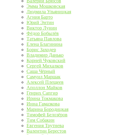
Валерий Брюсов
Эмма Мошковская
Людмила Ульяницкая
Агния Барто
Юрий Энтин
Виктор Лунин
Фёдор Бобылёв
Татьяна Павлова
Елена Благинина
Борис Заходер
Владимир Данько
Корней Чуковский
Сергей Михалков
Саша Чёрный
Самуил Маршак
Алексей Плещеев
Аполлон Майков
Генрих Сапгир
Ирина Токмакова
Инна Гамазкова
Марина Бородицкая
Тимофей Белозёров
Тим Собакин
Евгения Трутнева
Валентин Берестов