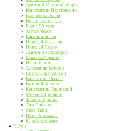
Дмитрий Мамин-Сибиряк
Константин Паустовский
Владимир Орлов
Виктор Астафьев
Борис Житков
Антон Чехов
Василий Белов
Николай Булгаков
Николай Носов
Дмитрий Тихомиров
Максим Горький
Иван Бунин
Александр Куприн
Виктор Драгунский
Валентина Осеева
Виталий Бианки
Константин Ушинский
Михаил Пришвин
Феликс Кривин
Тим Собакин
Яков Тайц
Нина Артюхова
Юрий Ермолаев
Басни