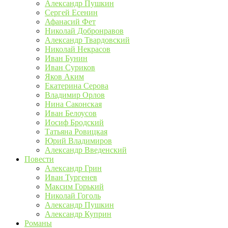
Александр Пушкин
Сергей Есенин
Афанасий Фет
Николай Добронравов
Александр Твардовский
Николай Некрасов
Иван Бунин
Иван Суриков
Яков Аким
Екатерина Серова
Владимир Орлов
Нина Саконская
Иван Белоусов
Иосиф Бродский
Татьяна Ровицкая
Юрий Владимиров
Александр Введенский
Повести
Александр Грин
Иван Тургенев
Максим Горький
Николай Гоголь
Александр Пушкин
Александр Куприн
Романы