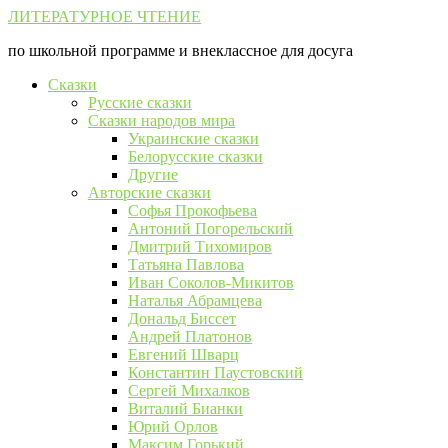
Перейти
ЛИТЕРАТУРНОЕ ЧТЕНИЕ
к
по школьной программе и внеклассное для досуга
контенту
Сказки
Русские сказки
Сказки народов мира
Украинские сказки
Белорусские сказки
Другие
Авторские сказки
Софья Прокофьева
Антоний Погорельский
Дмитрий Тихомиров
Татьяна Павлова
Иван Соколов-Микитов
Наталья Абрамцева
Дональд Биссет
Андрей Платонов
Евгений Шварц
Константин Паустовский
Сергей Михалков
Виталий Бианки
Юрий Орлов
Максим Горький