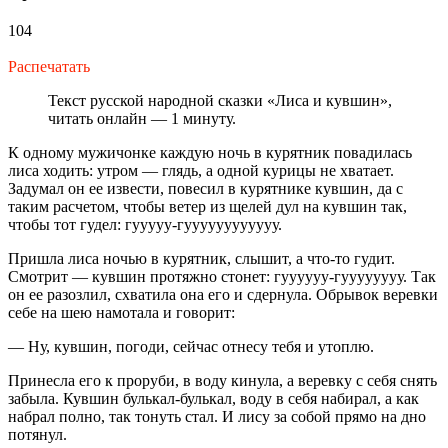
104
Распечатать
Текст русской народной сказки «Лиса и кувшин»,
читать онлайн — 1 минуту.
К одному мужичонке каждую ночь в курятник повадилась
лиса ходить: утром — глядь, а одной курицы не хватает.
Задумал он ее извести, повесил в курятнике кувшин, да с
таким расчетом, чтобы ветер из щелей дул на кувшин так,
чтобы тот гудел: гууууу-гуууууууууууу.
Пришла лиса ночью в курятник, слышит, а что-то гудит.
Смотрит — кувшин протяжно стонет: гуууууу-гуууууууу. Так
он ее разозлил, схватила она его и сдернула. Обрывок веревки
себе на шею намотала и говорит:
— Ну, кувшин, погоди, сейчас отнесу тебя и утоплю.
Принесла его к проруби, в воду кинула, а веревку с себя снять
забыла. Кувшин булькал-булькал, воду в себя набирал, а как
набрал полно, так тонуть стал. И лису за собой прямо на дно
потянул.