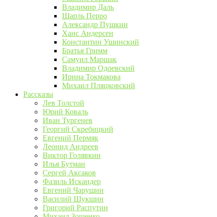
Владимир Даль
Шарль Перро
Александр Пушкин
Ханс Андерсен
Константин Ушинский
Братья Гримм
Самуил Маршак
Владимир Одоевский
Ирина Токмакова
Михаил Пляцковский
Рассказы
Лев Толстой
Юрий Коваль
Иван Тургенев
Георгий Скребицкий
Евгений Пермяк
Леонид Андреев
Виктор Голявкин
Илья Бутман
Сергей Аксаков
Фазиль Искандер
Евгений Чарушин
Василий Шукшин
Григорий Распутин
Михаил Зощенко