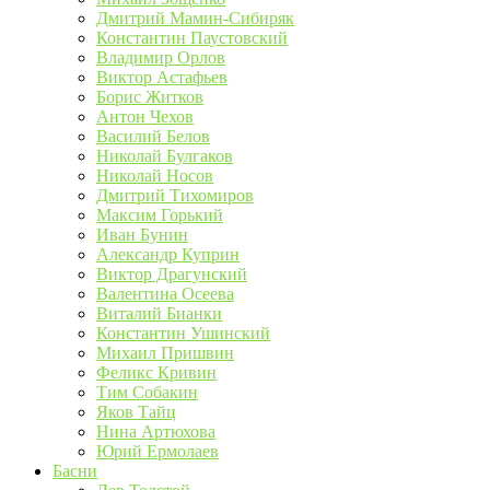
Дмитрий Мамин-Сибиряк
Константин Паустовский
Владимир Орлов
Виктор Астафьев
Борис Житков
Антон Чехов
Василий Белов
Николай Булгаков
Николай Носов
Дмитрий Тихомиров
Максим Горький
Иван Бунин
Александр Куприн
Виктор Драгунский
Валентина Осеева
Виталий Бианки
Константин Ушинский
Михаил Пришвин
Феликс Кривин
Тим Собакин
Яков Тайц
Нина Артюхова
Юрий Ермолаев
Басни