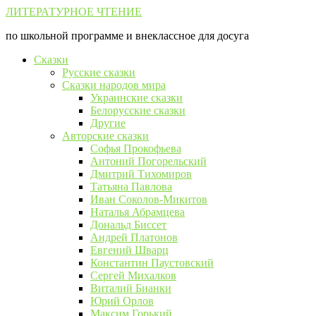
Перейти
ЛИТЕРАТУРНОЕ ЧТЕНИЕ
к
по школьной программе и внеклассное для досуга
контенту
Сказки
Русские сказки
Сказки народов мира
Украинские сказки
Белорусские сказки
Другие
Авторские сказки
Софья Прокофьева
Антоний Погорельский
Дмитрий Тихомиров
Татьяна Павлова
Иван Соколов-Микитов
Наталья Абрамцева
Дональд Биссет
Андрей Платонов
Евгений Шварц
Константин Паустовский
Сергей Михалков
Виталий Бианки
Юрий Орлов
Максим Горький