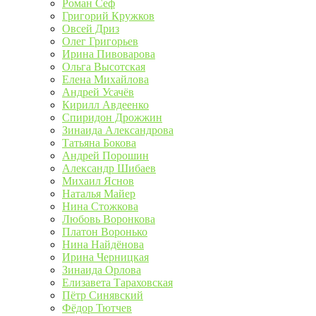
Роман Сеф
Григорий Кружков
Овсей Дриз
Олег Григорьев
Ирина Пивоварова
Ольга Высотская
Елена Михайлова
Андрей Усачёв
Кирилл Авдеенко
Спиридон Дрожжин
Зинаида Александрова
Татьяна Бокова
Андрей Порошин
Александр Шибаев
Михаил Яснов
Наталья Майер
Нина Стожкова
Любовь Воронкова
Платон Воронько
Нина Найдёнова
Ирина Черницкая
Зинаида Орлова
Елизавета Тараховская
Пётр Синявский
Фёдор Тютчев