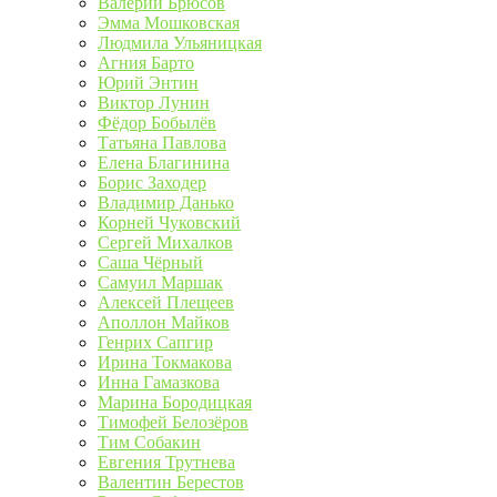
Валерий Брюсов
Эмма Мошковская
Людмила Ульяницкая
Агния Барто
Юрий Энтин
Виктор Лунин
Фёдор Бобылёв
Татьяна Павлова
Елена Благинина
Борис Заходер
Владимир Данько
Корней Чуковский
Сергей Михалков
Саша Чёрный
Самуил Маршак
Алексей Плещеев
Аполлон Майков
Генрих Сапгир
Ирина Токмакова
Инна Гамазкова
Марина Бородицкая
Тимофей Белозёров
Тим Собакин
Евгения Трутнева
Валентин Берестов