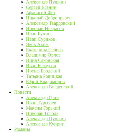
Александр Пушкин
Сергей Есенин
Афанасий Фет
Николай Добронравов
Александр Твардовский
Николай Некрасов
Иван Бунин
Иван Суриков
Яков Аким
Екатерина Серова
Владимир Орлов
Нина Саконская
Иван Белоусов
Иосиф Бродский
Татьяна Ровицкая
Юрий Владимиров
Александр Введенский
Повести
Александр Грин
Иван Тургенев
Максим Горький
Николай Гоголь
Александр Пушкин
Александр Куприн
Романы