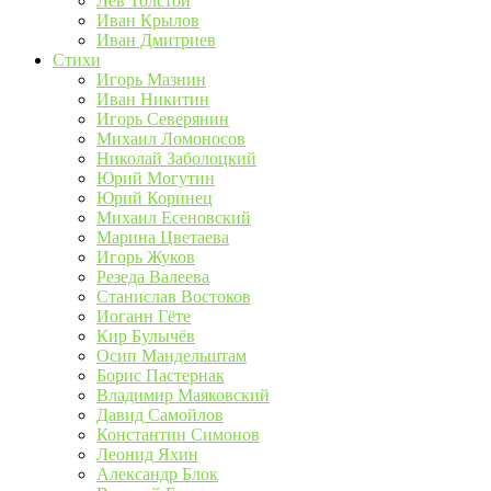
Лев Толстой
Иван Крылов
Иван Дмитриев
Стихи
Игорь Мазнин
Иван Никитин
Игорь Северянин
Михаил Ломоносов
Николай Заболоцкий
Юрий Могутин
Юрий Коринец
Михаил Есеновский
Марина Цветаева
Игорь Жуков
Резеда Валеева
Станислав Востоков
Иоганн Гёте
Кир Булычёв
Осип Мандельштам
Борис Пастернак
Владимир Маяковский
Давид Самойлов
Константин Симонов
Леонид Яхин
Александр Блок