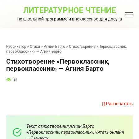
Перейти
к
ЛИТЕРАТУРНОЕ ЧТЕНИЕ
контенту
по школьной программе и внеклассное для досуга
Рубрикатор
»
Стихи
»
Агния Барто
»
Стихотворение «Первоклассник,
первоклассник» — Агния Барто
Стихотворение «Первоклассник,
первоклассник» — Агния Барто
13
Распечатать
Текст стихотворения Агнии Барто
«Первоклассник, первоклассник», читать онлайн
— 1 минуту.