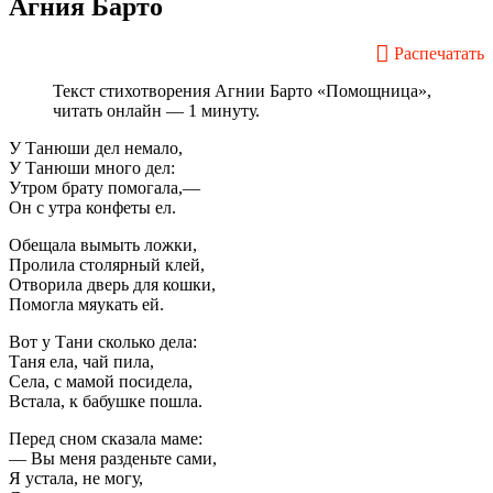
Агния Барто
Распечатать
Текст стихотворения Агнии Барто «Помощница»,
читать онлайн — 1 минуту.
У Танюши дел немало,
У Танюши много дел:
Утром брату помогала,—
Он с утра конфеты ел.
Обещала вымыть ложки,
Пролила столярный клей,
Отворила дверь для кошки,
Помогла мяукать ей.
Вот у Тани сколько дела:
Таня ела, чай пила,
Села, с мамой посидела,
Встала, к бабушке пошла.
Перед сном сказала маме:
— Вы меня разденьте сами,
Я устала, не могу,