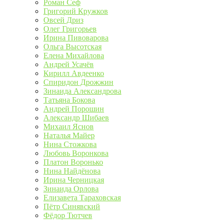
Роман Сеф
Григорий Кружков
Овсей Дриз
Олег Григорьев
Ирина Пивоварова
Ольга Высотская
Елена Михайлова
Андрей Усачёв
Кирилл Авдеенко
Спиридон Дрожжин
Зинаида Александрова
Татьяна Бокова
Андрей Порошин
Александр Шибаев
Михаил Яснов
Наталья Майер
Нина Стожкова
Любовь Воронкова
Платон Воронько
Нина Найдёнова
Ирина Черницкая
Зинаида Орлова
Елизавета Тараховская
Пётр Синявский
Фёдор Тютчев