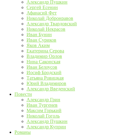
Александр Пушкин
Сергей Есенин
Афанасий Фет
Николай Добронравов
Александр Твардовский
Николай Некрасов
Иван Бунин
Иван Суриков
Яков Аким
Екатерина Серова
Владимир Орлов
Нина Саконская
Иван Белоусов
Иосиф Бродский
Татьяна Ровицкая
Юрий Владимиров
Александр Введенский
Повести
Александр Грин
Иван Тургенев
Максим Горький
Николай Гоголь
Александр Пушкин
Александр Куприн
Романы