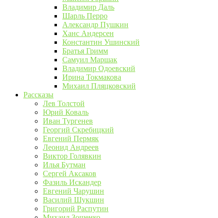
Владимир Даль
Шарль Перро
Александр Пушкин
Ханс Андерсен
Константин Ушинский
Братья Гримм
Самуил Маршак
Владимир Одоевский
Ирина Токмакова
Михаил Пляцковский
Рассказы
Лев Толстой
Юрий Коваль
Иван Тургенев
Георгий Скребицкий
Евгений Пермяк
Леонид Андреев
Виктор Голявкин
Илья Бутман
Сергей Аксаков
Фазиль Искандер
Евгений Чарушин
Василий Шукшин
Григорий Распутин
Михаил Зощенко