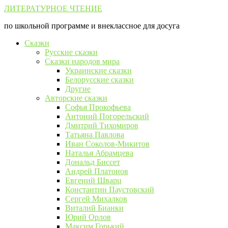
Перейти
ЛИТЕРАТУРНОЕ ЧТЕНИЕ
к
по школьной программе и внеклассное для досуга
контенту
Сказки
Русские сказки
Сказки народов мира
Украинские сказки
Белорусские сказки
Другие
Авторские сказки
Софья Прокофьева
Антоний Погорельский
Дмитрий Тихомиров
Татьяна Павлова
Иван Соколов-Микитов
Наталья Абрамцева
Дональд Биссет
Андрей Платонов
Евгений Шварц
Константин Паустовский
Сергей Михалков
Виталий Бианки
Юрий Орлов
Максим Горький