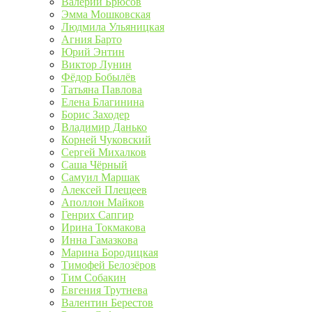
Валерий Брюсов
Эмма Мошковская
Людмила Ульяницкая
Агния Барто
Юрий Энтин
Виктор Лунин
Фёдор Бобылёв
Татьяна Павлова
Елена Благинина
Борис Заходер
Владимир Данько
Корней Чуковский
Сергей Михалков
Саша Чёрный
Самуил Маршак
Алексей Плещеев
Аполлон Майков
Генрих Сапгир
Ирина Токмакова
Инна Гамазкова
Марина Бородицкая
Тимофей Белозёров
Тим Собакин
Евгения Трутнева
Валентин Берестов