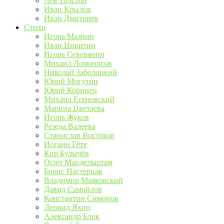
Лев Толстой
Иван Крылов
Иван Дмитриев
Стихи
Игорь Мазнин
Иван Никитин
Игорь Северянин
Михаил Ломоносов
Николай Заболоцкий
Юрий Могутин
Юрий Коринец
Михаил Есеновский
Марина Цветаева
Игорь Жуков
Резеда Валеева
Станислав Востоков
Иоганн Гёте
Кир Булычёв
Осип Мандельштам
Борис Пастернак
Владимир Маяковский
Давид Самойлов
Константин Симонов
Леонид Яхин
Александр Блок