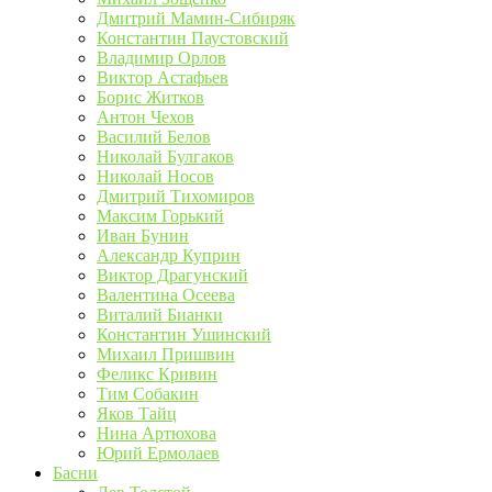
Дмитрий Мамин-Сибиряк
Константин Паустовский
Владимир Орлов
Виктор Астафьев
Борис Житков
Антон Чехов
Василий Белов
Николай Булгаков
Николай Носов
Дмитрий Тихомиров
Максим Горький
Иван Бунин
Александр Куприн
Виктор Драгунский
Валентина Осеева
Виталий Бианки
Константин Ушинский
Михаил Пришвин
Феликс Кривин
Тим Собакин
Яков Тайц
Нина Артюхова
Юрий Ермолаев
Басни