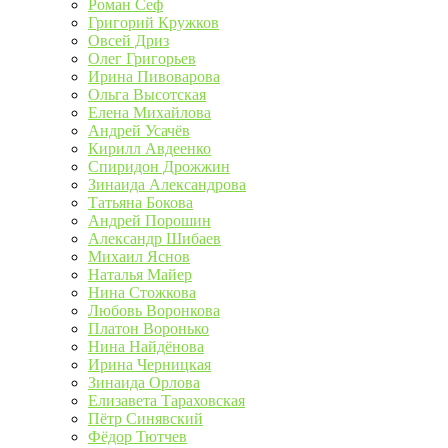
Роман Сеф
Григорий Кружков
Овсей Дриз
Олег Григорьев
Ирина Пивоварова
Ольга Высотская
Елена Михайлова
Андрей Усачёв
Кирилл Авдеенко
Спиридон Дрожжин
Зинаида Александрова
Татьяна Бокова
Андрей Порошин
Александр Шибаев
Михаил Яснов
Наталья Майер
Нина Стожкова
Любовь Воронкова
Платон Воронько
Нина Найдёнова
Ирина Черницкая
Зинаида Орлова
Елизавета Тараховская
Пётр Синявский
Фёдор Тютчев