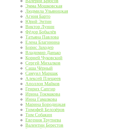
Валерий Брюсов
Эмма Мошковская
Людмила Ульяницкая
Агния Барто
Юрий Энтин
Виктор Лунин
Фёдор Бобылёв
Татьяна Павлова
Елена Благинина
Борис Заходер
Владимир Данько
Корней Чуковский
Сергей Михалков
Саша Чёрный
Самуил Маршак
Алексей Плещеев
Аполлон Майков
Генрих Сапгир
Ирина Токмакова
Инна Гамазкова
Марина Бородицкая
Тимофей Белозёров
Тим Собакин
Евгения Трутнева
Валентин Берестов