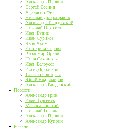
Александр Пушкин
Сергей Есенин
Афанасий Фет
Николай Добронравов
Александр Твардовский
Николай Некрасов
Иван Бунин
Иван Суриков
Яков Аким
Екатерина Серова
Владимир Орлов
Нина Саконская
Иван Белоусов
Иосиф Бродский
Татьяна Ровицкая
Юрий Владимиров
Александр Введенский
Повести
Александр Грин
Иван Тургенев
Максим Горький
Николай Гоголь
Александр Пушкин
Александр Куприн
Романы