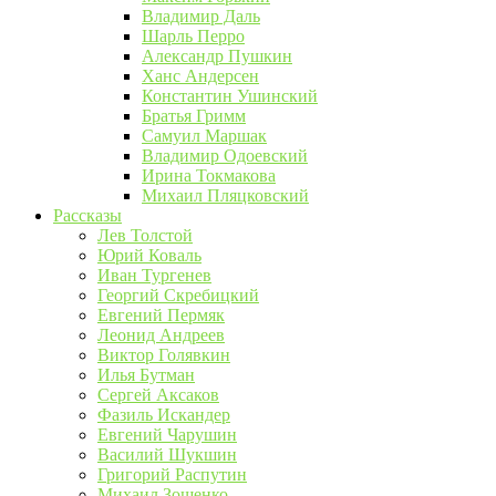
Владимир Даль
Шарль Перро
Александр Пушкин
Ханс Андерсен
Константин Ушинский
Братья Гримм
Самуил Маршак
Владимир Одоевский
Ирина Токмакова
Михаил Пляцковский
Рассказы
Лев Толстой
Юрий Коваль
Иван Тургенев
Георгий Скребицкий
Евгений Пермяк
Леонид Андреев
Виктор Голявкин
Илья Бутман
Сергей Аксаков
Фазиль Искандер
Евгений Чарушин
Василий Шукшин
Григорий Распутин
Михаил Зощенко