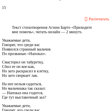
15
Распечатать
Текст стихотворения Агнии Барто «Приходите
мне помочь», читать онлайн — 2 минутs.
Уважаемые дети,
Говорят, что среди вас
Появился странный мальчик
По прозванью «Напоказ».
Смастерил он табуретку,
Сбил ее он кое-как,
Но зато раскрасил в клетку,
Но зато сверкает лак.
На нее нельзя садиться,
Но мальчишка так сказал:
— Напоказ она годится,
Где тут выставочный зал?
Уважаемые дети,
Говорят, что среди вас