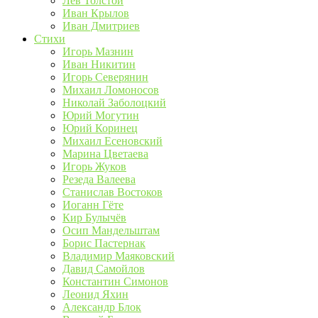
Лев Толстой
Иван Крылов
Иван Дмитриев
Стихи
Игорь Мазнин
Иван Никитин
Игорь Северянин
Михаил Ломоносов
Николай Заболоцкий
Юрий Могутин
Юрий Коринец
Михаил Есеновский
Марина Цветаева
Игорь Жуков
Резеда Валеева
Станислав Востоков
Иоганн Гёте
Кир Булычёв
Осип Мандельштам
Борис Пастернак
Владимир Маяковский
Давид Самойлов
Константин Симонов
Леонид Яхин
Александр Блок