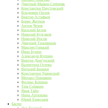
Дмитрий Мамин-Сибиряк
Константин Паустовский
Владимир Орлов
Виктор Астафьев
Борис Житков
Антон Чехов
Василий Белов
Николай Булгаков
Николай Носов
Дмитрий Тихомиров
Максим Горький
Иван Бунин
Александр Куприн
Виктор Драгунский
Валентина Осеева
Виталий Бианки
Константин Ушинский
Михаил Пришвин
Феликс Кривин
Тим Собакин
Яков Тайц
Нина Артюхова
Юрий Ермолаев
Басни