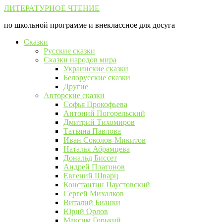
Перейти
ЛИТЕРАТУРНОЕ ЧТЕНИЕ
к
по школьной программе и внеклассное для досуга
контенту
Сказки
Русские сказки
Сказки народов мира
Украинские сказки
Белорусские сказки
Другие
Авторские сказки
Софья Прокофьева
Антоний Погорельский
Дмитрий Тихомиров
Татьяна Павлова
Иван Соколов-Микитов
Наталья Абрамцева
Дональд Биссет
Андрей Платонов
Евгений Шварц
Константин Паустовский
Сергей Михалков
Виталий Бианки
Юрий Орлов
Максим Горький