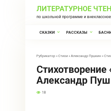
Перейти
ЛИТЕРАТУРНОЕ ЧТЕ
к
контенту
по школьной программе и внеклассное
СКАЗКИ
РАССКАЗЫ
БАСН
Рубрикатор
»
Стихи
»
Александр Пушкин
»
Сти
Стихотворение «Бесы» —
Александр Пуш
18