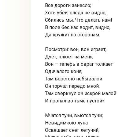
Все дороги занесло;
Хоть убей, следа не видно;
Сбились мы. Что делать нам!
В поле бес нас водит, видно,
Да кружит по сторонам.
Посмотри: вон, вон играет,
Дует, плюет на меня;
Вон — теперь в овраг толкает
Одичалого коня;
Там верстою небывалой
Он торчал передо мной;
Там сверкнул он искрой малой
И пропал во тьме пустой».
Мчатся тучи, вьются тучи;
Невидимкою луна
Освещает снег летучий;