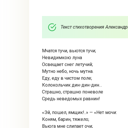
Текст стихотворения Александр
Мчатся тучи, вьются тучи;
Невидимкою луна
Освещает снег летучий;
Мутно небо, ночь мутна.
Еду, еду в чистом поле;
Колокольчик дин-дин-дин…
Страшно, страшно поневоле
Средь неведомых равнин!
«Эй, пошел, ямщик!..» — «Нет мочи:
Коням, барин, тяжело;
Вьюга мне слипает очи;