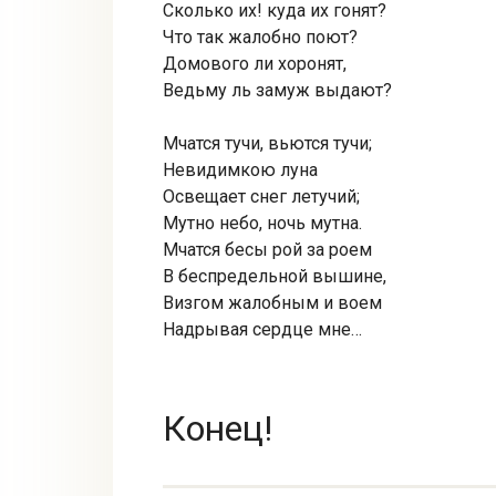
Сколько их! куда их гонят?
Что так жалобно поют?
Домового ли хоронят,
Ведьму ль замуж выдают?
Мчатся тучи, вьются тучи;
Невидимкою луна
Освещает снег летучий;
Мутно небо, ночь мутна.
Мчатся бесы рой за роем
В беспредельной вышине,
Визгом жалобным и воем
Надрывая сердце мне…
Конец!