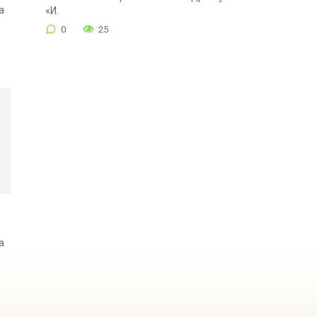
а
«И.
0
25
а