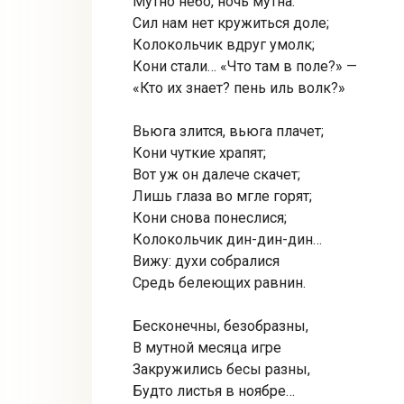
Мутно небо, ночь мутна.
Сил нам нет кружиться доле;
Колокольчик вдруг умолк;
Кони стали… «Что там в поле?» —
«Кто их знает? пень иль волк?»
Вьюга злится, вьюга плачет;
Кони чуткие храпят;
Вот уж он далече скачет;
Лишь глаза во мгле горят;
Кони снова понеслися;
Колокольчик дин-дин-дин…
Вижу: духи собралися
Средь белеющих равнин.
Бесконечны, безобразны,
В мутной месяца игре
Закружились бесы разны,
Будто листья в ноябре…