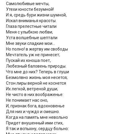
Самолюбивые мечты,
Утехи юности безумной!
И я, средь бури жизни шумной,
Искал вниманья красоты.
Глаза прелестные читали
Меня с улыбкою любви;
Уста волшебные шептали
Мне звуки сладкие мои…
Но полно! в жертву им свободы
Мечтатель уж не принесет;
Пускай их юноша поет,
Любезный баловень природы.
Что мне до них? Теперь в глуши
Безмолвно жизнь моя несется;
Стон лиры верной не коснется
Их легкой, ветреной души;
Не чисто в них воображенье:
Не понимает нас оно,
И, признак бога, вдохновенье
Для них и чуждо и смешно.
Когда на память мне невольно
Придет внушенный ими стих,
Я так и вспыхну, сердцу больно: