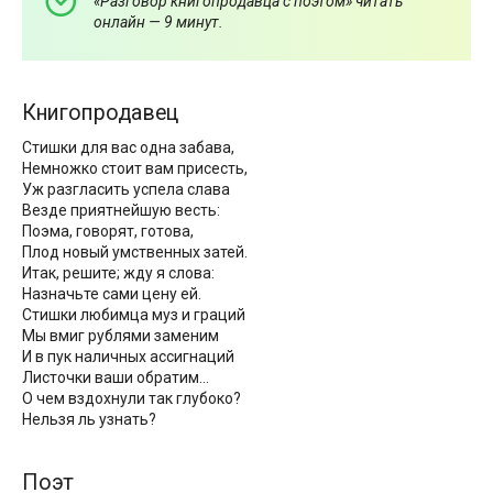
«Разговор книгопродавца с поэтом» читать
онлайн — 9 минут.
Книгопродавец
Стишки для вас одна забава,
Немножко стоит вам присесть,
Уж разгласить успела слава
Везде приятнейшую весть:
Поэма, говорят, готова,
Плод новый умственных затей.
Итак, решите; жду я слова:
Назначьте сами цену ей.
Стишки любимца муз и граций
Мы вмиг рублями заменим
И в пук наличных ассигнаций
Листочки ваши обратим…
О чем вздохнули так глубоко?
Нельзя ль узнать?
Поэт