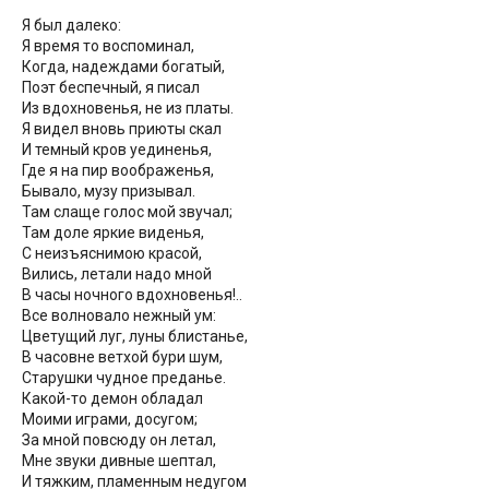
Я был далеко:
Я время то воспоминал,
Когда, надеждами богатый,
Поэт беспечный, я писал
Из вдохновенья, не из платы.
Я видел вновь приюты скал
И темный кров уединенья,
Где я на пир воображенья,
Бывало, музу призывал.
Там слаще голос мой звучал;
Там доле яркие виденья,
С неизъяснимою красой,
Вились, летали надо мной
В часы ночного вдохновенья!..
Все волновало нежный ум:
Цветущий луг, луны блистанье,
В часовне ветхой бури шум,
Старушки чудное преданье.
Какой-то демон обладал
Моими играми, досугом;
За мной повсюду он летал,
Мне звуки дивные шептал,
И тяжким, пламенным недугом