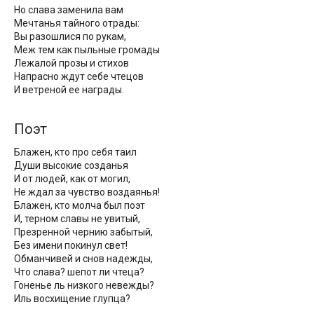
Но слава заменила вам
Мечтанья тайного отрады:
Вы разошлися по рукам,
Меж тем как пыльные громады
Лежалой прозы и стихов
Напрасно ждут себе чтецов
И ветреной ее награды.
Поэт
Блажен, кто про себя таил
Души высокие созданья
И от людей, как от могил,
Не ждал за чувство воздаянья!
Блажен, кто молча был поэт
И, терном славы не увитый,
Презренной чернию забытый,
Без имени покинул свет!
Обманчивей и снов надежды,
Что слава? шепот ли чтеца?
Гоненье ль низкого невежды?
Иль восхищение глупца?