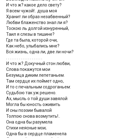
И что ж? какое дело свету?
Я всем чужой!.. душа моя
Хранит ли образ незабвенный?
Любви блаженство знал ли я?
Тоскою ль долгой изнуренный,
Таил я слезы в тишине?
Где та была, которой очи,
Как небо, улыбались мне?
Вся жизнь, одна ли, две ли ночи?
. . . . . . . . . . . . . . . . . . . .
И что ж? Докучный стон любви,
Слова покажутся мои
Безумца диким лепетаньем.
Там сердце их поймет одно,
И то с печальным содроганьем:
Судьбою так уж решено.
Ах, мысль о той души завялой
Могла бы юность оживить
И сны поэзии бывалой
Толпою снова возмутить!..
Она одна бы разумела
Стихи неясные мои;
Одна бы в сердце пламенела