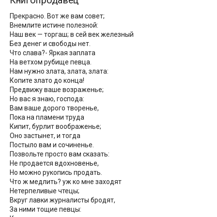
Книгопродавец
Прекрасно. Вот же вам совет;
Внемлите истине полезной:
Наш век — торгаш; в сей век железный
Без денег и свободы нет.
Что слава?- Яркая заплата
На ветхом рубище певца.
Нам нужно злата, злата, злата:
Копите злато до конца!
Предвижу ваше возраженье;
Но вас я знаю, господа:
Вам ваше дорого творенье,
Пока на пламени труда
Кипит, бурлит воображенье;
Оно застынет, и тогда
Постыло вам и сочиненье.
Позвольте просто вам сказать:
Не продается вдохновенье,
Но можно рукопись продать.
Что ж медлить? уж ко мне заходят
Нетерпеливые чтецы;
Вкруг лавки журналисты бродят,
За ними тощие певцы: