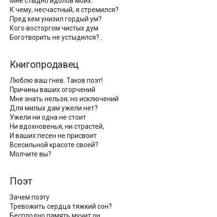
Мне стыдно идолов моих.
К чему, несчастный, я стремился?
Пред кем унизил гордый ум?
Кого восторгом чистых дум
Боготворить не устыдился?..
Книгопродавец
Люблю ваш гнев. Таков поэт!
Причины ваших огорчений
Мне знать нельзя; но исключений
Для милых дам ужели нет?
Ужели ни одна не стоит
Ни вдохновенья, ни страстей,
И ваших песен не присвоит
Всесильной красоте своей?
Молчите вы?
Поэт
Зачем поэту
Тревожить сердца тяжкий сон?
Бесплодно память мучит он.