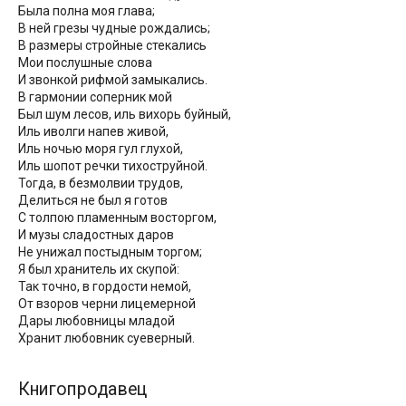
Была полна моя глава;
В ней грезы чудные рождались;
В размеры стройные стекались
Мои послушные слова
И звонкой рифмой замыкались.
В гармонии соперник мой
Был шум лесов, иль вихорь буйный,
Иль иволги напев живой,
Иль ночью моря гул глухой,
Иль шопот речки тихоструйной.
Тогда, в безмолвии трудов,
Делиться не был я готов
С толпою пламенным восторгом,
И музы сладостных даров
Не унижал постыдным торгом;
Я был хранитель их скупой:
Так точно, в гордости немой,
От взоров черни лицемерной
Дары любовницы младой
Хранит любовник суеверный.
Книгопродавец