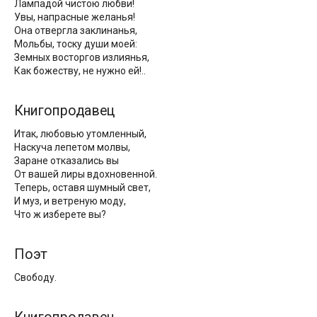
Лампадой чистою любви!
Увы, напрасные желанья!
Она отвергла заклинанья,
Мольбы, тоску души моей:
Земных восторгов излиянья,
Как божеству, не нужно ей!..
Книгопродавец
Итак, любовью утомленный,
Наскуча лепетом молвы,
Заране отказались вы
От вашей лиры вдохновенной.
Теперь, оставя шумный свет,
И муз, и ветреную моду,
Что ж изберете вы?
Поэт
Свободу.