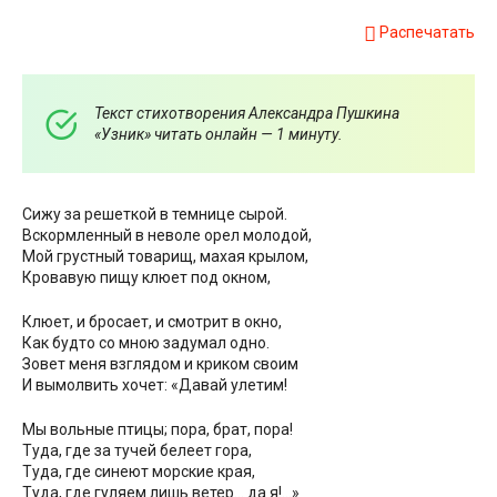
Распечатать
Текст стихотворения Александра Пушкина
«Узник» читать онлайн — 1 минуту.
Сижу за решеткой в темнице сырой.
Вскормленный в неволе орел молодой,
Мой грустный товарищ, махая крылом,
Кровавую пищу клюет под окном,
Клюет, и бросает, и смотрит в окно,
Как будто со мною задумал одно.
Зовет меня взглядом и криком своим
И вымолвить хочет: «Давай улетим!
Мы вольные птицы; пора, брат, пора!
Туда, где за тучей белеет гора,
Туда, где синеют морские края,
Туда, где гуляем лишь ветер… да я!…»